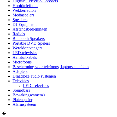
Digitale Televisie/Decoders
Hoofdtelefoons
Wekkerradio's
Mediaspelers
Speakers
DJ-Equipment
Afstandsbedieningen
Radio's
Bluetooth Speakers
Portable DVD-Spelers
Wereldontvangers
LED-televisies
Aansluitkabels
Microfoons
Bescherming voor telefoons, laptops en tablets
Adapters
Draadloze audio systemen
Televisies
LED-Televisies
Soundbars
Bewakingscamera's
Platenspeler
Alarmsysteem