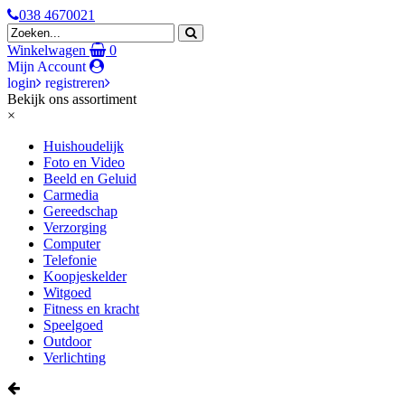
038 4670021
Winkelwagen
0
Mijn Account
login
registreren
Bekijk ons assortiment
×
Huishoudelijk
Foto en Video
Beeld en Geluid
Carmedia
Gereedschap
Verzorging
Computer
Telefonie
Koopjeskelder
Witgoed
Fitness en kracht
Speelgoed
Outdoor
Verlichting