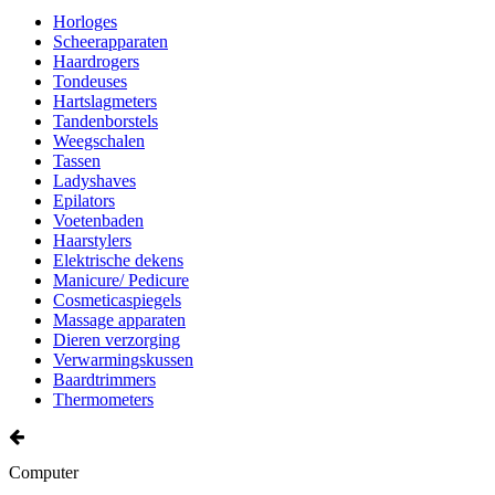
Horloges
Scheerapparaten
Haardrogers
Tondeuses
Hartslagmeters
Tandenborstels
Weegschalen
Tassen
Ladyshaves
Epilators
Voetenbaden
Haarstylers
Elektrische dekens
Manicure/ Pedicure
Cosmeticaspiegels
Massage apparaten
Dieren verzorging
Verwarmingskussen
Baardtrimmers
Thermometers
Computer