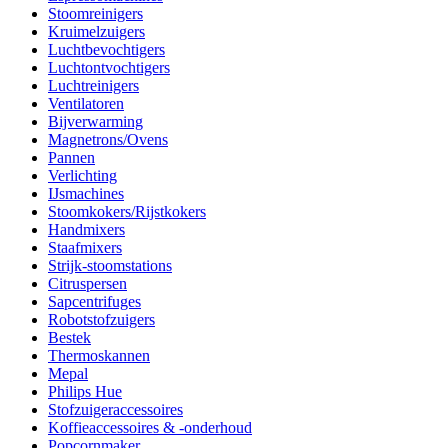
Stoomreinigers
Kruimelzuigers
Luchtbevochtigers
Luchtontvochtigers
Luchtreinigers
Ventilatoren
Bijverwarming
Magnetrons/Ovens
Pannen
Verlichting
IJsmachines
Stoomkokers/Rijstkokers
Handmixers
Staafmixers
Strijk-stoomstations
Citruspersen
Sapcentrifuges
Robotstofzuigers
Bestek
Thermoskannen
Mepal
Philips Hue
Stofzuigeraccessoires
Koffieaccessoires & -onderhoud
Popcornmaker