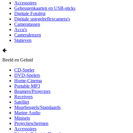
Accessoires
Geheugenkaarten en USB-sticks
Digitale Fotolijst
Digitale spiegelreflexcamera's
Cameratassen
Accu's
Cameralenzen
Statieven
Beeld en Geluid
CD-Speler
DVD-Spelers
Home-Cinema
Portable MP3
Beamers/Projectors
Receivers
Satelliet
Muurbeugels/Standaards
Marine Audio
Minisets
Projectieschermen
Accessoires