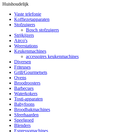
Huishoudelijk
Vaste telefonie
Koffiezetapparaten
Stofzuigers
Bosch stofzuigers
Strijkijzers
Airco's
Weerstations
Keukenmachines
accessoires keukenmachines
Diversen
Friteuses
Grill/Gourmetsets
Ovens
Broodroosters
Barbecues
Waterkokers
Tosti-apparaten
Babyfoons
Broodbakmachines
Sfeerhaarden
Speelgoed
Blenders
Espressomachines