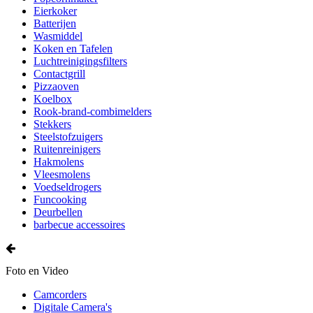
Eierkoker
Batterijen
Wasmiddel
Koken en Tafelen
Luchtreinigingsfilters
Contactgrill
Pizzaoven
Koelbox
Rook-brand-combimelders
Stekkers
Steelstofzuigers
Ruitenreinigers
Hakmolens
Vleesmolens
Voedseldrogers
Funcooking
Deurbellen
barbecue accessoires
Foto en Video
Camcorders
Digitale Camera's