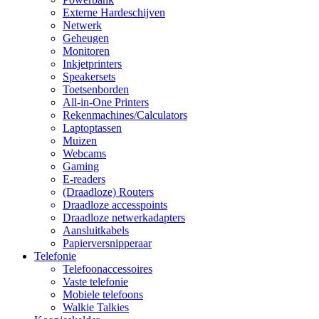
Externe Hardeschijven
Netwerk
Geheugen
Monitoren
Inkjetprinters
Speakersets
Toetsenborden
All-in-One Printers
Rekenmachines/Calculators
Laptoptassen
Muizen
Webcams
Gaming
E-readers
(Draadloze) Routers
Draadloze accesspoints
Draadloze netwerkadapters
Aansluitkabels
Papierversnipperaar
Telefonie
Telefoonaccessoires
Vaste telefonie
Mobiele telefoons
Walkie Talkies