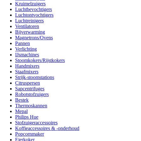
Kruimelzuigers
Luchtbevochtigers
Luchtontvochtigers
Luchtreinigers
Ventilatoren
Bijverwarming
Magnetrons/Ovens
Pannen
Verlichting
IJsmachines
Stoomkokers/Rijstkokers
Handmixers
Staafmixers
Strijk-stoomstations
Citruspersen
Sapcentrifuges
Robotstofzuigers
Bestek
Thermoskannen
Mepal
Philips Hue
Stofzuigeraccessoires
Koffieaccessoires & -onderhoud
Popcornmaker
Eierkoker