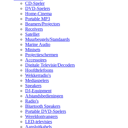
CD-Speler
DVD-Spelers
Home-Cinema
Portable MP3
Beamers/Projectors
Receivers
Satelliet
Muurbeugels/Standaards
Marine Audio
Minisets
Projectieschermen
Accessoires
Digitale Televisie/Decoders
Hoofdtelefoons
Wekkerradio's
Mediaspelers
Speakers
DJ-Equipment
Afstandsbedieningen
Radio's
Bluetooth Speakers
Portable DVD-Spelers
Wereldontvangers
LED-televisies
Aansluitkabels