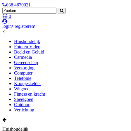
038 4670021
0
login
registreren
×
Huishoudelijk
Foto en Video
Beeld en Geluid
Carmedia
Gereedschap
Verzorging
Computer
Telefonie
Koopjeskelder
Witgoed
Fitness en kracht
Speelgoed
Outdoor
Verlichting
Huishoudelijk