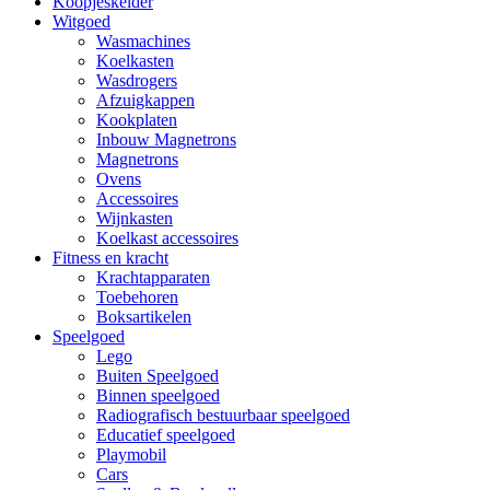
Koopjeskelder
Witgoed
Wasmachines
Koelkasten
Wasdrogers
Afzuigkappen
Kookplaten
Inbouw Magnetrons
Magnetrons
Ovens
Accessoires
Wijnkasten
Koelkast accessoires
Fitness en kracht
Krachtapparaten
Toebehoren
Boksartikelen
Speelgoed
Lego
Buiten Speelgoed
Binnen speelgoed
Radiografisch bestuurbaar speelgoed
Educatief speelgoed
Playmobil
Cars