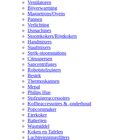
Ventilatoren
Bijverwarming
Magnetrons/Ovens
Pannen
Verlichting
IJsmachines
Stoomkokers/Rijstkokers
Handmixers
Staafmixers
Strijk-stoomstations
Citruspersen
Sapcentrifuges
Robotstofzuigers
Bestek
Thermoskannen
Mepal
Philips Hue
Stofzuigeraccessoires
Koffieaccessoires & -onderhoud
Popcornmaker
Eierkoker
Batterijen
Wasmiddel
Koken en Tafelen
Luchtreinigingsfilters