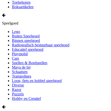
Toebehoren
Boksartikelen
Speelgoed
Lego
Buiten Speelgoed
Binnen speelgoed
Radiografisch bestuurbaar speelgoed
Educatief speelgoed
Playmobil
Cars
Spellen & Bordspellen
Maya de bij
Schaatsen
Trampolines
Loop, fiets en hobbel speelgoed
Diverse
Razor
Puzzels
Hobby en Creatief