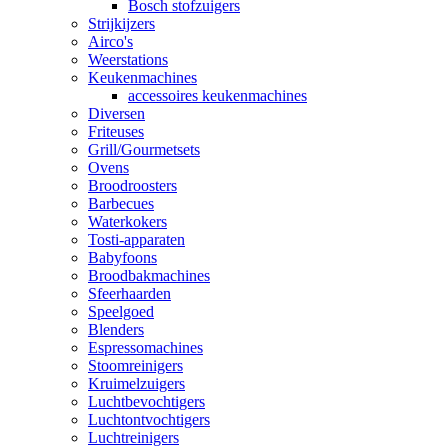
Bosch stofzuigers
Strijkijzers
Airco's
Weerstations
Keukenmachines
accessoires keukenmachines
Diversen
Friteuses
Grill/Gourmetsets
Ovens
Broodroosters
Barbecues
Waterkokers
Tosti-apparaten
Babyfoons
Broodbakmachines
Sfeerhaarden
Speelgoed
Blenders
Espressomachines
Stoomreinigers
Kruimelzuigers
Luchtbevochtigers
Luchtontvochtigers
Luchtreinigers