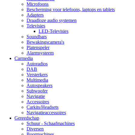
Microfoons
Bescherming voor telefoons, laptops en tablets
Adapters
Draadloze audio systemen
Televisies
LED-Televisies
Soundbars
Bewakingscamera's
Platenspeler
Alarmsysteem
Carmedia
Autoradios
DAB
Versterkers
Multimedia
Autospeakers
Subwoofer
Navigatie
Accessoires
Carkits/Headsets
Navigatieaccessoires
Gereedschap
Schuur - Schaafmachines
Diversen
Boormachines