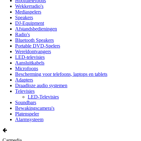
Hoofdtelefoons
Wekkerradio's
Mediaspelers
Speakers
DJ-Equipment
Afstandsbedieningen
Radio's
Bluetooth Speakers
Portable DVD-Spelers
Wereldontvangers
LED-televisies
Aansluitkabels
Microfoons
Bescherming voor telefoons, laptops en tablets
Adapters
Draadloze audio systemen
Televisies
LED-Televisies
Soundbars
Bewakingscamera's
Platenspeler
Alarmsysteem
Carmedia