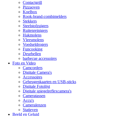
Contactgrill
Pizzaoven
Koelbox
Rook-brand-combimelders
Stekkers
Steelstofzuigers
Ruitenreinigers
Hakmolens
Vleesmolens
Voedseldrogers
Funcooking
Deurbellen
barbecue accessoires
Foto en Video
Camcorders
Digitale Camera's
Accessoires
Geheugenkaarten en USB-sticks
Digitale Fotolijst
Digitale spiegelreflexcamera's
Cameratassen
Accu's
Cameralenzen
Statieven
Beeld en Geluid