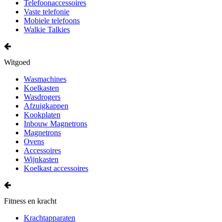
Telefoonaccessoires
Vaste telefonie
Mobiele telefoons
Walkie Talkies
Witgoed
Wasmachines
Koelkasten
Wasdrogers
Afzuigkappen
Kookplaten
Inbouw Magnetrons
Magnetrons
Ovens
Accessoires
Wijnkasten
Koelkast accessoires
Fitness en kracht
Krachtapparaten