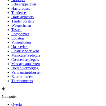
Scheerapparaten
Haardrogers
Tondeuses
Hartslagmeters
Tandenborstels
Weegschalen
Tassen
Ladyshaves
Epilators
Voetenbaden
Haarstylers
Elektrische dekens
Manicure/ Pedicure
Cosmeticaspiegels
Massage apparaten
Dieren verzorging
Verwarmingskussen
Baardtrimmers
Thermometers
Computer
Overig