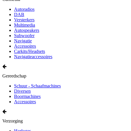
Autoradios
DAB
Versterkers
Multimedia
Autospeakers
Subwoofer
Navigatie
Accessoires
Carkits/Headsets
Navigatieaccessoires
Gereedschap
Schuur - Schaafmachines
Diversen
Boormachines
Accessoires
Verzorging
Horloges