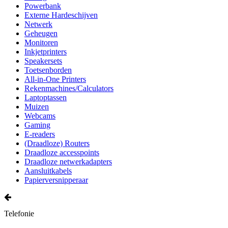
Powerbank
Externe Hardeschijven
Netwerk
Geheugen
Monitoren
Inkjetprinters
Speakersets
Toetsenborden
All-in-One Printers
Rekenmachines/Calculators
Laptoptassen
Muizen
Webcams
Gaming
E-readers
(Draadloze) Routers
Draadloze accesspoints
Draadloze netwerkadapters
Aansluitkabels
Papierversnipperaar
Telefonie