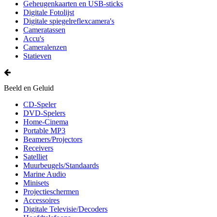
Geheugenkaarten en USB-sticks
Digitale Fotolijst
Digitale spiegelreflexcamera's
Cameratassen
Accu's
Cameralenzen
Statieven
Beeld en Geluid
CD-Speler
DVD-Spelers
Home-Cinema
Portable MP3
Beamers/Projectors
Receivers
Satelliet
Muurbeugels/Standaards
Marine Audio
Minisets
Projectieschermen
Accessoires
Digitale Televisie/Decoders