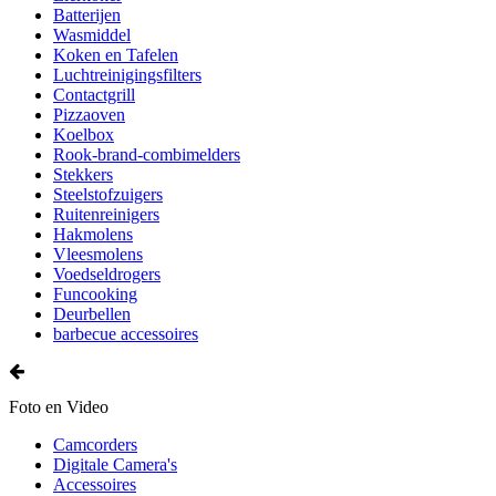
Batterijen
Wasmiddel
Koken en Tafelen
Luchtreinigingsfilters
Contactgrill
Pizzaoven
Koelbox
Rook-brand-combimelders
Stekkers
Steelstofzuigers
Ruitenreinigers
Hakmolens
Vleesmolens
Voedseldrogers
Funcooking
Deurbellen
barbecue accessoires
Foto en Video
Camcorders
Digitale Camera's
Accessoires