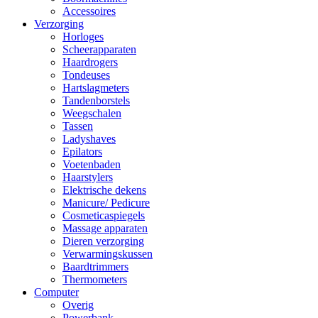
Accessoires
Verzorging
Horloges
Scheerapparaten
Haardrogers
Tondeuses
Hartslagmeters
Tandenborstels
Weegschalen
Tassen
Ladyshaves
Epilators
Voetenbaden
Haarstylers
Elektrische dekens
Manicure/ Pedicure
Cosmeticaspiegels
Massage apparaten
Dieren verzorging
Verwarmingskussen
Baardtrimmers
Thermometers
Computer
Overig
Powerbank