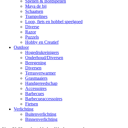
Spellen & Bordspellen
Maya de bij
Schaatsen
Trampolines
Loop, fiets en hobbel speelgoed
Diverse
Razor
Puzzels
Hobby en Creatief
Outdoor
Hogedrukreinigers
Onderhoud/Diversen
Beregening
Diversen
Terrasverwarmer
Grasmaaiers
Handgereedschap
Accessoires
Barbecues
Barbecueaccessoires
Fietsen
Verlichting
Buitenverlichting
Binnenverlichting