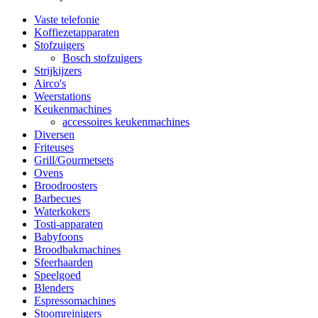
Vaste telefonie
Koffiezetapparaten
Stofzuigers
Bosch stofzuigers
Strijkijzers
Airco's
Weerstations
Keukenmachines
accessoires keukenmachines
Diversen
Friteuses
Grill/Gourmetsets
Ovens
Broodroosters
Barbecues
Waterkokers
Tosti-apparaten
Babyfoons
Broodbakmachines
Sfeerhaarden
Speelgoed
Blenders
Espressomachines
Stoomreinigers