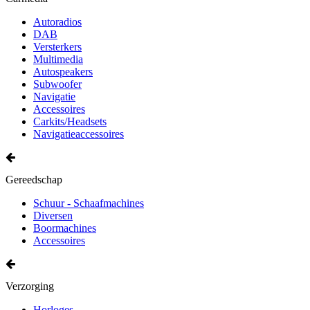
Autoradios
DAB
Versterkers
Multimedia
Autospeakers
Subwoofer
Navigatie
Accessoires
Carkits/Headsets
Navigatieaccessoires
Gereedschap
Schuur - Schaafmachines
Diversen
Boormachines
Accessoires
Verzorging
Horloges