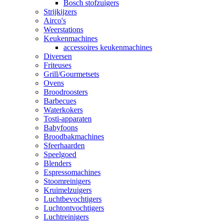
Bosch stofzuigers
Strijkijzers
Airco's
Weerstations
Keukenmachines
accessoires keukenmachines
Diversen
Friteuses
Grill/Gourmetsets
Ovens
Broodroosters
Barbecues
Waterkokers
Tosti-apparaten
Babyfoons
Broodbakmachines
Sfeerhaarden
Speelgoed
Blenders
Espressomachines
Stoomreinigers
Kruimelzuigers
Luchtbevochtigers
Luchtontvochtigers
Luchtreinigers