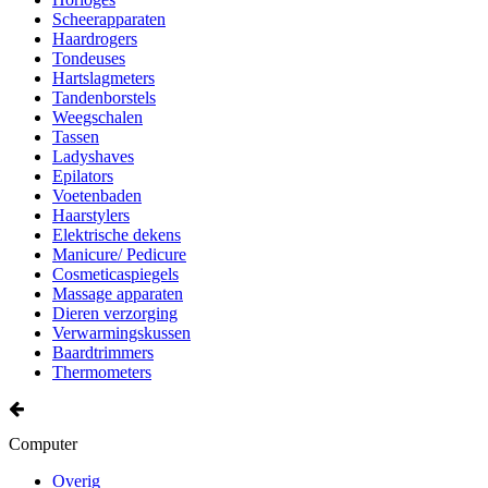
Scheerapparaten
Haardrogers
Tondeuses
Hartslagmeters
Tandenborstels
Weegschalen
Tassen
Ladyshaves
Epilators
Voetenbaden
Haarstylers
Elektrische dekens
Manicure/ Pedicure
Cosmeticaspiegels
Massage apparaten
Dieren verzorging
Verwarmingskussen
Baardtrimmers
Thermometers
Computer
Overig