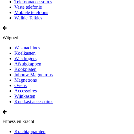
Telefoonaccessoires
Vaste telefonie
Mobiele telefoons
Walkie Talkies
Witgoed
Wasmachines
Koelkasten
Wasdrogers
Afzuigkappen
Kookplaten
Inbouw Magnetrons
Magnetrons
Ovens
Accessoires
Wijnkasten
Koelkast accessoires
Fitness en kracht
Krachtapparaten