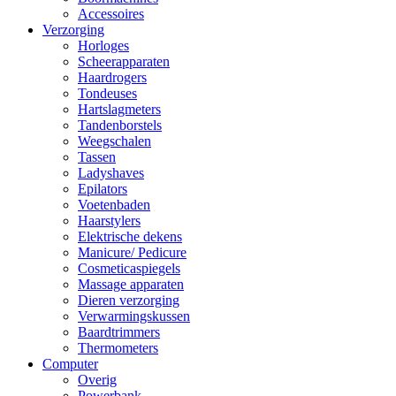
Accessoires
Verzorging
Horloges
Scheerapparaten
Haardrogers
Tondeuses
Hartslagmeters
Tandenborstels
Weegschalen
Tassen
Ladyshaves
Epilators
Voetenbaden
Haarstylers
Elektrische dekens
Manicure/ Pedicure
Cosmeticaspiegels
Massage apparaten
Dieren verzorging
Verwarmingskussen
Baardtrimmers
Thermometers
Computer
Overig
Powerbank