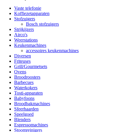
Vaste telefonie
Koffiezetapparaten
Stofzuigers
Bosch stofzuigers
Strijkijzers
Airco's
Weerstations
Keukenmachines
accessoires keukenmachines
Diversen
Friteuses
Grill/Gourmetsets
Ovens
Broodroosters
Barbecues
Waterkokers
Tosti-apparaten
Babyfoons
Broodbakmachines
Sfeerhaarden
Speelgoed
Blenders
Espressomachines
Stoomreinigers