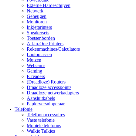
Externe Hardeschijven
Netwerk
Geheugen
Monitoren
Inkjetprinters
Speakersets
Toetsenborden
All-in-One Printers
Rekenmachines/Calculators
Laptoptassen
Muizen
Webcams
Gaming
E-readers
(Draadloze) Routers
Draadloze accesspoints
Draadloze netwerkadapters
Aansluitkabels
Papierversnipperaar
Telefonie
Telefoonaccessoires
Vaste telefonie
Mobiele telefoons
Walkie Talkies