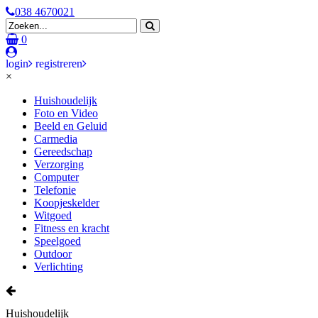
038 4670021
0
login
registreren
×
Huishoudelijk
Foto en Video
Beeld en Geluid
Carmedia
Gereedschap
Verzorging
Computer
Telefonie
Koopjeskelder
Witgoed
Fitness en kracht
Speelgoed
Outdoor
Verlichting
Huishoudelijk