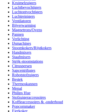
Kruimelzuigers
Luchtbevochtigers
Luchtontvochtigers
Luchtreinigers
Ventilatoren
Bijverwarming
Magnetrons/Ovens
Pannen
Verlichting
IJsmachines
Stoomkokers/Rijstkokers
Handmixers
Staafmixers
Strijk-stoomstations
Citruspersen
Sapcentrifuges
Robotstofzuigers
Bestek
Thermoskannen
Mepal
Philips Hue
Stofzuigeraccessoires
Koffieaccessoires & -onderhoud
Popcornmaker
Eierkoker