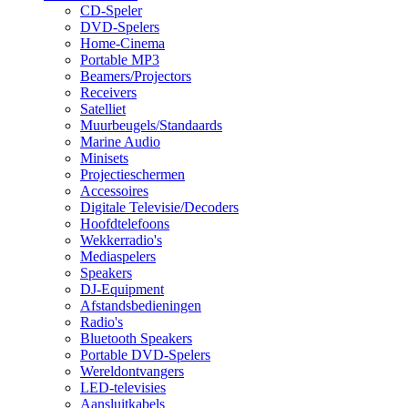
CD-Speler
DVD-Spelers
Home-Cinema
Portable MP3
Beamers/Projectors
Receivers
Satelliet
Muurbeugels/Standaards
Marine Audio
Minisets
Projectieschermen
Accessoires
Digitale Televisie/Decoders
Hoofdtelefoons
Wekkerradio's
Mediaspelers
Speakers
DJ-Equipment
Afstandsbedieningen
Radio's
Bluetooth Speakers
Portable DVD-Spelers
Wereldontvangers
LED-televisies
Aansluitkabels