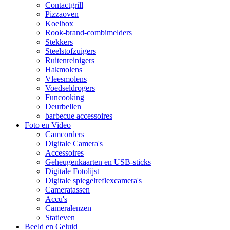
Contactgrill
Pizzaoven
Koelbox
Rook-brand-combimelders
Stekkers
Steelstofzuigers
Ruitenreinigers
Hakmolens
Vleesmolens
Voedseldrogers
Funcooking
Deurbellen
barbecue accessoires
Foto en Video
Camcorders
Digitale Camera's
Accessoires
Geheugenkaarten en USB-sticks
Digitale Fotolijst
Digitale spiegelreflexcamera's
Cameratassen
Accu's
Cameralenzen
Statieven
Beeld en Geluid