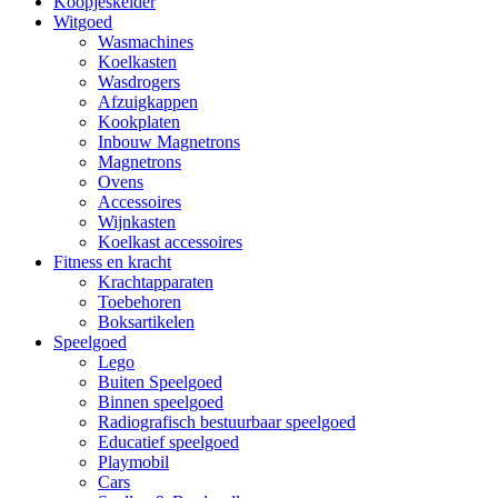
Koopjeskelder
Witgoed
Wasmachines
Koelkasten
Wasdrogers
Afzuigkappen
Kookplaten
Inbouw Magnetrons
Magnetrons
Ovens
Accessoires
Wijnkasten
Koelkast accessoires
Fitness en kracht
Krachtapparaten
Toebehoren
Boksartikelen
Speelgoed
Lego
Buiten Speelgoed
Binnen speelgoed
Radiografisch bestuurbaar speelgoed
Educatief speelgoed
Playmobil
Cars