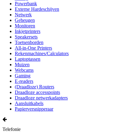
Powerbank
Externe Hardeschijven
Netwerk
Geheugen
Monitoren
Inkjetprinters
Speakersets
Toetsenborden
All-in-One Printers
Rekenmachines/Calculators
Laptoptassen
Muizen
Webcams
Gaming
E-readers
(Draadloze) Routers
Draadloze accesspoints
Draadloze netwerkadapters
Aansluitkabels
Papierversnipperaar
Telefonie