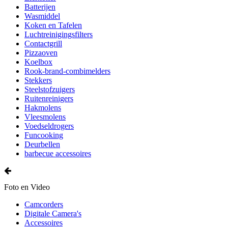
Batterijen
Wasmiddel
Koken en Tafelen
Luchtreinigingsfilters
Contactgrill
Pizzaoven
Koelbox
Rook-brand-combimelders
Stekkers
Steelstofzuigers
Ruitenreinigers
Hakmolens
Vleesmolens
Voedseldrogers
Funcooking
Deurbellen
barbecue accessoires
Foto en Video
Camcorders
Digitale Camera's
Accessoires