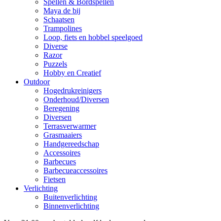
Spellen & Bordspellen
Maya de bij
Schaatsen
Trampolines
Loop, fiets en hobbel speelgoed
Diverse
Razor
Puzzels
Hobby en Creatief
Outdoor
Hogedrukreinigers
Onderhoud/Diversen
Beregening
Diversen
Terrasverwarmer
Grasmaaiers
Handgereedschap
Accessoires
Barbecues
Barbecueaccessoires
Fietsen
Verlichting
Buitenverlichting
Binnenverlichting