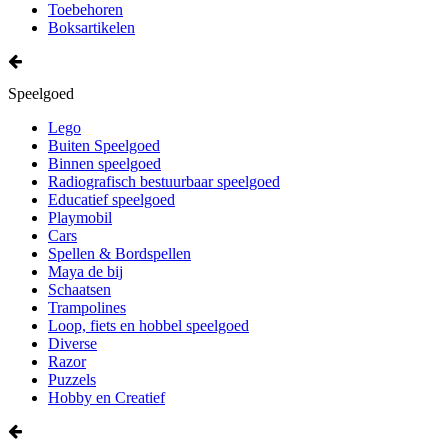
Toebehoren
Boksartikelen
Speelgoed
Lego
Buiten Speelgoed
Binnen speelgoed
Radiografisch bestuurbaar speelgoed
Educatief speelgoed
Playmobil
Cars
Spellen & Bordspellen
Maya de bij
Schaatsen
Trampolines
Loop, fiets en hobbel speelgoed
Diverse
Razor
Puzzels
Hobby en Creatief