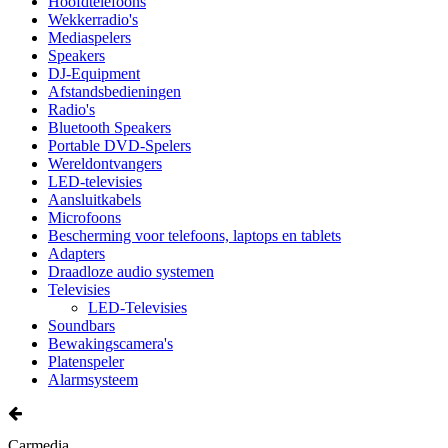
Hoofdtelefoons
Wekkerradio's
Mediaspelers
Speakers
DJ-Equipment
Afstandsbedieningen
Radio's
Bluetooth Speakers
Portable DVD-Spelers
Wereldontvangers
LED-televisies
Aansluitkabels
Microfoons
Bescherming voor telefoons, laptops en tablets
Adapters
Draadloze audio systemen
Televisies
LED-Televisies
Soundbars
Bewakingscamera's
Platenspeler
Alarmsysteem
Carmedia