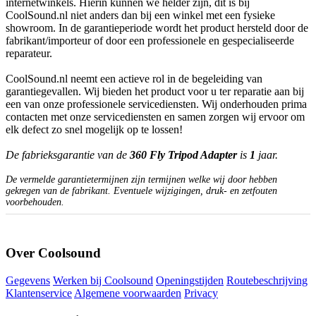
internetwinkels. Hierin kunnen we helder zijn, dit is bij
CoolSound.nl niet anders dan bij een winkel met een fysieke
showroom. In de garantieperiode wordt het product hersteld door de
fabrikant/importeur of door een professionele en gespecialiseerde
reparateur.
CoolSound.nl neemt een actieve rol in de begeleiding van
garantiegevallen. Wij bieden het product voor u ter reparatie aan bij
een van onze professionele servicediensten. Wij onderhouden prima
contacten met onze servicediensten en samen zorgen wij ervoor om
elk defect zo snel mogelijk op te lossen!
De fabrieksgarantie van de
360 Fly Tripod Adapter
is
1
jaar.
De vermelde garantietermijnen zijn termijnen welke wij door hebben
gekregen van de fabrikant. Eventuele wijzigingen, druk- en zetfouten
voorbehouden.
Over Coolsound
Gegevens
Werken bij Coolsound
Openingstijden
Routebeschrijving
Klantenservice
Algemene voorwaarden
Privacy