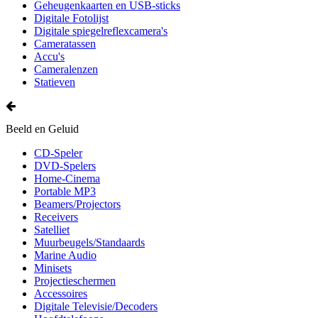
Geheugenkaarten en USB-sticks
Digitale Fotolijst
Digitale spiegelreflexcamera's
Cameratassen
Accu's
Cameralenzen
Statieven
Beeld en Geluid
CD-Speler
DVD-Spelers
Home-Cinema
Portable MP3
Beamers/Projectors
Receivers
Satelliet
Muurbeugels/Standaards
Marine Audio
Minisets
Projectieschermen
Accessoires
Digitale Televisie/Decoders