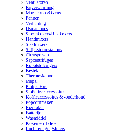
Ventilatoren
Bijverwarming
Magnetrons/Ovens
Pannen
Verlichting
IJsmachines
Stoomkokers/Rijstkokers
Handmixers
Staafmixers
Strijk-stoomstations
Citruspersen
Sapcentrifuges
Robotstofzuigers
Bestek
Thermoskannen
Mepal
Philips Hue
Stofzuigeraccessoires
Koffieaccessoires & -onderhoud
Popcornmaker
Eierkoker
Batterijen
Wasmiddel
Koken en Tafelen
Luchtreinigingsfilters