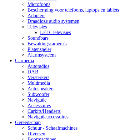
Microfoons
Bescherming voor telefoons, laptops en tablets
Adapters
Draadloze audio systemen
Televisies
LED-Televisies
Soundbars
Bewakingscamera's
Platenspeler
Alarmsysteem
Carmedia
Autoradios
DAB
Versterkers
Multimedia
Autospeakers
Subwoofer
Navigatie
Accessoires
Carkits/Headsets
Navigatieaccessoires
Gereedschap
Schuur - Schaafmachines
Diversen
Boormachines