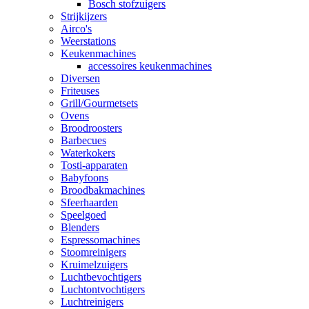
Bosch stofzuigers
Strijkijzers
Airco's
Weerstations
Keukenmachines
accessoires keukenmachines
Diversen
Friteuses
Grill/Gourmetsets
Ovens
Broodroosters
Barbecues
Waterkokers
Tosti-apparaten
Babyfoons
Broodbakmachines
Sfeerhaarden
Speelgoed
Blenders
Espressomachines
Stoomreinigers
Kruimelzuigers
Luchtbevochtigers
Luchtontvochtigers
Luchtreinigers