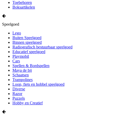
Toebehoren
Boksartikelen
Speelgoed
Lego
Buiten Speelgoed
Binnen speelgoed
Radiografisch bestuurbaar speelgoed
Educatief speelgoed
Playmobil
Cars
Spellen & Bordspellen
Maya de bij
Schaatsen
Trampolines
Loop, fiets en hobbel speelgoed
Diverse
Razor
Puzzels
Hobby en Creatief