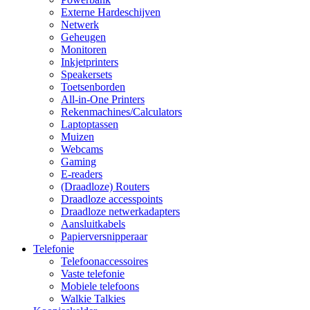
Externe Hardeschijven
Netwerk
Geheugen
Monitoren
Inkjetprinters
Speakersets
Toetsenborden
All-in-One Printers
Rekenmachines/Calculators
Laptoptassen
Muizen
Webcams
Gaming
E-readers
(Draadloze) Routers
Draadloze accesspoints
Draadloze netwerkadapters
Aansluitkabels
Papierversnipperaar
Telefonie
Telefoonaccessoires
Vaste telefonie
Mobiele telefoons
Walkie Talkies