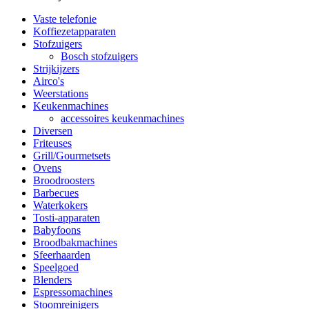
Vaste telefonie
Koffiezetapparaten
Stofzuigers
Bosch stofzuigers
Strijkijzers
Airco's
Weerstations
Keukenmachines
accessoires keukenmachines
Diversen
Friteuses
Grill/Gourmetsets
Ovens
Broodroosters
Barbecues
Waterkokers
Tosti-apparaten
Babyfoons
Broodbakmachines
Sfeerhaarden
Speelgoed
Blenders
Espressomachines
Stoomreinigers