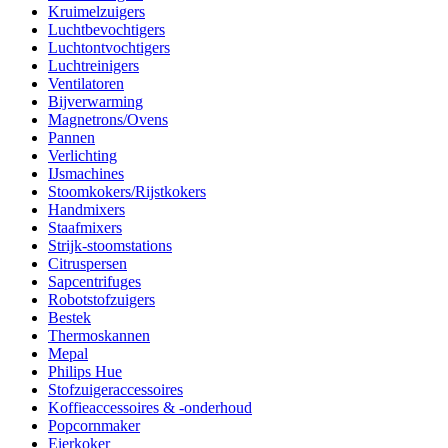
Kruimelzuigers
Luchtbevochtigers
Luchtontvochtigers
Luchtreinigers
Ventilatoren
Bijverwarming
Magnetrons/Ovens
Pannen
Verlichting
IJsmachines
Stoomkokers/Rijstkokers
Handmixers
Staafmixers
Strijk-stoomstations
Citruspersen
Sapcentrifuges
Robotstofzuigers
Bestek
Thermoskannen
Mepal
Philips Hue
Stofzuigeraccessoires
Koffieaccessoires & -onderhoud
Popcornmaker
Eierkoker