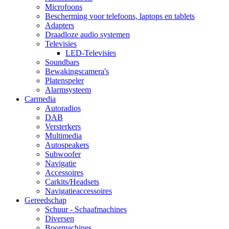
Microfoons
Bescherming voor telefoons, laptops en tablets
Adapters
Draadloze audio systemen
Televisies
LED-Televisies
Soundbars
Bewakingscamera's
Platenspeler
Alarmsysteem
Carmedia
Autoradios
DAB
Versterkers
Multimedia
Autospeakers
Subwoofer
Navigatie
Accessoires
Carkits/Headsets
Navigatieaccessoires
Gereedschap
Schuur - Schaafmachines
Diversen
Boormachines