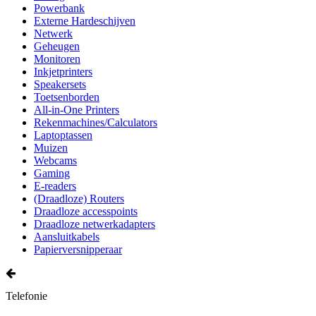
Powerbank
Externe Hardeschijven
Netwerk
Geheugen
Monitoren
Inkjetprinters
Speakersets
Toetsenborden
All-in-One Printers
Rekenmachines/Calculators
Laptoptassen
Muizen
Webcams
Gaming
E-readers
(Draadloze) Routers
Draadloze accesspoints
Draadloze netwerkadapters
Aansluitkabels
Papierversnipperaar
Telefonie