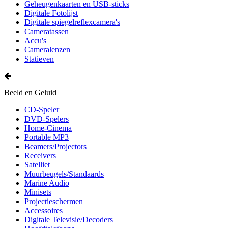
Geheugenkaarten en USB-sticks
Digitale Fotolijst
Digitale spiegelreflexcamera's
Cameratassen
Accu's
Cameralenzen
Statieven
Beeld en Geluid
CD-Speler
DVD-Spelers
Home-Cinema
Portable MP3
Beamers/Projectors
Receivers
Satelliet
Muurbeugels/Standaards
Marine Audio
Minisets
Projectieschermen
Accessoires
Digitale Televisie/Decoders