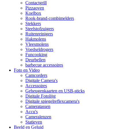
Contactgrill
Pizzaoven
Koelbox
Rook-brand-combimelders
Stekkers
Steelstofzuigers
Ruitenreinigers
Hakmolens
Vleesmolens
Voedseldrogers
Funcooking
Deurbellen
barbecue accessoires
Foto en Video
Camcorders
Digitale Camera's
Accessoires
Geheugenkaarten en USB-sticks
Digitale Fotolijst
Digitale spiegelreflexcamera's
Cameratassen
Accu's
Cameralenzen
Statieven
Beeld en Geluid