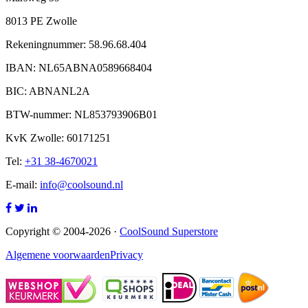
8013 PE Zwolle
Rekeningnummer: 58.96.68.404
IBAN: NL65ABNA0589668404
BIC: ABNANL2A
BTW-nummer: NL853793906B01
KvK Zwolle: 60171251
Tel:
+31 38-4670021
E-mail:
info@coolsound.nl
Copyright © 2004-2026 ·
CoolSound Superstore
Algemene voorwaarden
Privacy