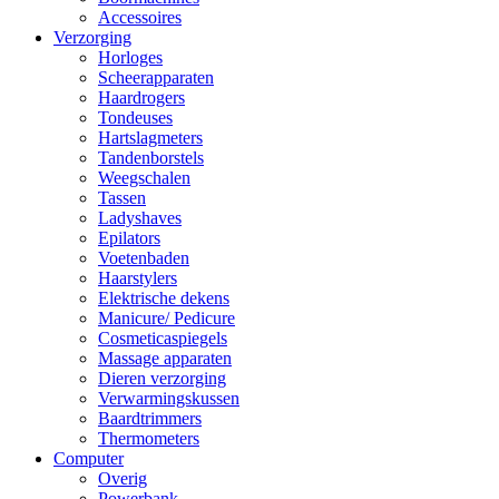
Accessoires
Verzorging
Horloges
Scheerapparaten
Haardrogers
Tondeuses
Hartslagmeters
Tandenborstels
Weegschalen
Tassen
Ladyshaves
Epilators
Voetenbaden
Haarstylers
Elektrische dekens
Manicure/ Pedicure
Cosmeticaspiegels
Massage apparaten
Dieren verzorging
Verwarmingskussen
Baardtrimmers
Thermometers
Computer
Overig
Powerbank