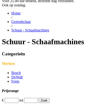
Voor 21.00 uur besteld, dezelfde dag verzonden.
Ook op zondag.
Home
/
Gereedschap
/
Schuur - Schaafmachines
Schuur - Schaafmachines
Categorieën
Merken
Bosch
DeWalt
Ferm
Prijsrange
€
tot