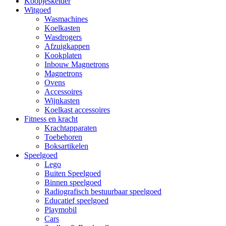
Koopjeskelder
Witgoed
Wasmachines
Koelkasten
Wasdrogers
Afzuigkappen
Kookplaten
Inbouw Magnetrons
Magnetrons
Ovens
Accessoires
Wijnkasten
Koelkast accessoires
Fitness en kracht
Krachtapparaten
Toebehoren
Boksartikelen
Speelgoed
Lego
Buiten Speelgoed
Binnen speelgoed
Radiografisch bestuurbaar speelgoed
Educatief speelgoed
Playmobil
Cars