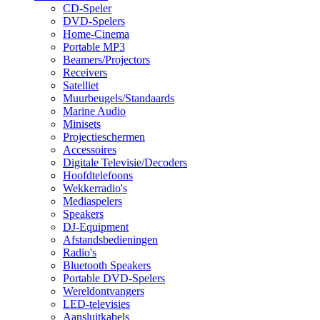
CD-Speler
DVD-Spelers
Home-Cinema
Portable MP3
Beamers/Projectors
Receivers
Satelliet
Muurbeugels/Standaards
Marine Audio
Minisets
Projectieschermen
Accessoires
Digitale Televisie/Decoders
Hoofdtelefoons
Wekkerradio's
Mediaspelers
Speakers
DJ-Equipment
Afstandsbedieningen
Radio's
Bluetooth Speakers
Portable DVD-Spelers
Wereldontvangers
LED-televisies
Aansluitkabels