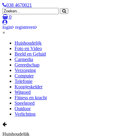
038 4670021
0
login
registreren
×
Huishoudelijk
Foto en Video
Beeld en Geluid
Carmedia
Gereedschap
Verzorging
Computer
Telefonie
Koopjeskelder
Witgoed
Fitness en kracht
Speelgoed
Outdoor
Verlichting
Huishoudelijk