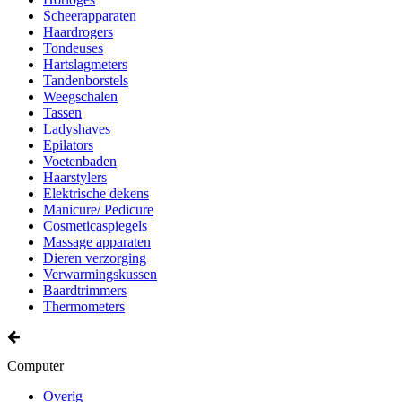
Scheerapparaten
Haardrogers
Tondeuses
Hartslagmeters
Tandenborstels
Weegschalen
Tassen
Ladyshaves
Epilators
Voetenbaden
Haarstylers
Elektrische dekens
Manicure/ Pedicure
Cosmeticaspiegels
Massage apparaten
Dieren verzorging
Verwarmingskussen
Baardtrimmers
Thermometers
Computer
Overig