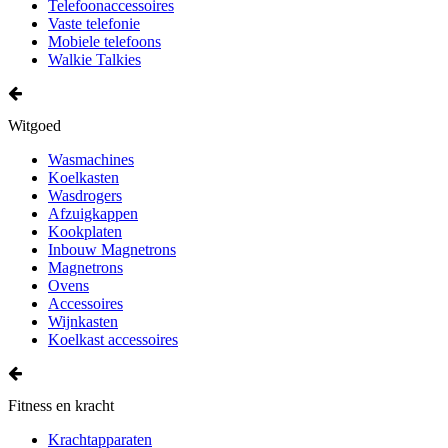
Telefoonaccessoires
Vaste telefonie
Mobiele telefoons
Walkie Talkies
Witgoed
Wasmachines
Koelkasten
Wasdrogers
Afzuigkappen
Kookplaten
Inbouw Magnetrons
Magnetrons
Ovens
Accessoires
Wijnkasten
Koelkast accessoires
Fitness en kracht
Krachtapparaten