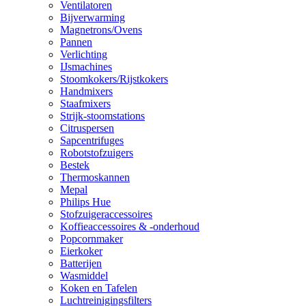
Ventilatoren
Bijverwarming
Magnetrons/Ovens
Pannen
Verlichting
IJsmachines
Stoomkokers/Rijstkokers
Handmixers
Staafmixers
Strijk-stoomstations
Citruspersen
Sapcentrifuges
Robotstofzuigers
Bestek
Thermoskannen
Mepal
Philips Hue
Stofzuigeraccessoires
Koffieaccessoires & -onderhoud
Popcornmaker
Eierkoker
Batterijen
Wasmiddel
Koken en Tafelen
Luchtreinigingsfilters