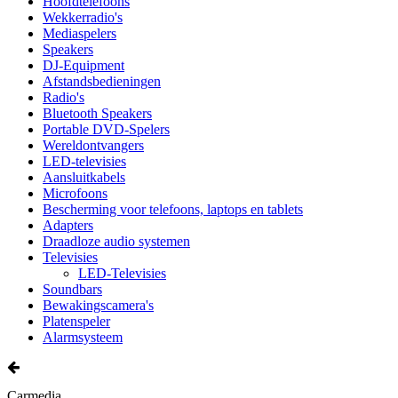
Hoofdtelefoons
Wekkerradio's
Mediaspelers
Speakers
DJ-Equipment
Afstandsbedieningen
Radio's
Bluetooth Speakers
Portable DVD-Spelers
Wereldontvangers
LED-televisies
Aansluitkabels
Microfoons
Bescherming voor telefoons, laptops en tablets
Adapters
Draadloze audio systemen
Televisies
LED-Televisies
Soundbars
Bewakingscamera's
Platenspeler
Alarmsysteem
Carmedia