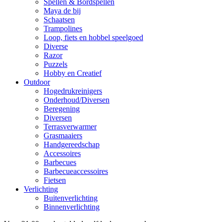
Spellen & Bordspellen
Maya de bij
Schaatsen
Trampolines
Loop, fiets en hobbel speelgoed
Diverse
Razor
Puzzels
Hobby en Creatief
Outdoor
Hogedrukreinigers
Onderhoud/Diversen
Beregening
Diversen
Terrasverwarmer
Grasmaaiers
Handgereedschap
Accessoires
Barbecues
Barbecueaccessoires
Fietsen
Verlichting
Buitenverlichting
Binnenverlichting