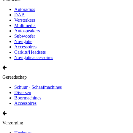
Autoradios
DAB
Versterkers
Multimedia
Autospeakers
Subwoofer
Navigatie
Accessoires
Carkits/Headsets
Navigatieaccessoires
Gereedschap
Schuur - Schaafmachines
Diversen
Boormachines
Accessoires
Verzorging
Horloges