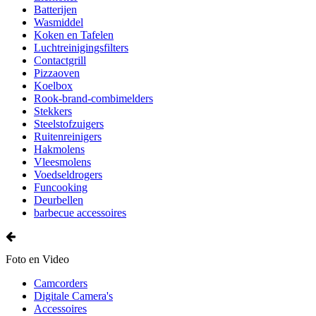
Batterijen
Wasmiddel
Koken en Tafelen
Luchtreinigingsfilters
Contactgrill
Pizzaoven
Koelbox
Rook-brand-combimelders
Stekkers
Steelstofzuigers
Ruitenreinigers
Hakmolens
Vleesmolens
Voedseldrogers
Funcooking
Deurbellen
barbecue accessoires
Foto en Video
Camcorders
Digitale Camera's
Accessoires