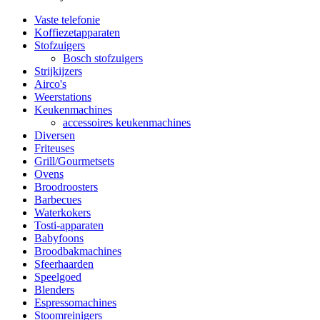
Vaste telefonie
Koffiezetapparaten
Stofzuigers
Bosch stofzuigers
Strijkijzers
Airco's
Weerstations
Keukenmachines
accessoires keukenmachines
Diversen
Friteuses
Grill/Gourmetsets
Ovens
Broodroosters
Barbecues
Waterkokers
Tosti-apparaten
Babyfoons
Broodbakmachines
Sfeerhaarden
Speelgoed
Blenders
Espressomachines
Stoomreinigers