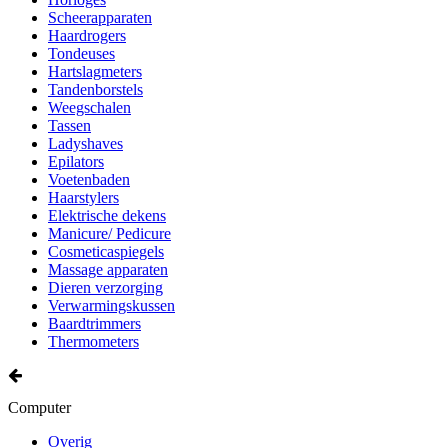
Scheerapparaten
Haardrogers
Tondeuses
Hartslagmeters
Tandenborstels
Weegschalen
Tassen
Ladyshaves
Epilators
Voetenbaden
Haarstylers
Elektrische dekens
Manicure/ Pedicure
Cosmeticaspiegels
Massage apparaten
Dieren verzorging
Verwarmingskussen
Baardtrimmers
Thermometers
Computer
Overig