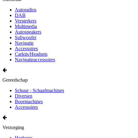
Autoradios
DAB
Versterkers
Multimedia
Autospeakers
Subwoofer
Navigatie
Accessoires
Carkits/Headsets
Navigatieaccessoires
Gereedschap
Schuur - Schaafmachines
Diversen
Boormachines
Accessoires
Verzorging
Horloges