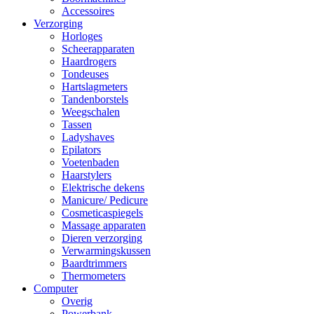
Accessoires
Verzorging
Horloges
Scheerapparaten
Haardrogers
Tondeuses
Hartslagmeters
Tandenborstels
Weegschalen
Tassen
Ladyshaves
Epilators
Voetenbaden
Haarstylers
Elektrische dekens
Manicure/ Pedicure
Cosmeticaspiegels
Massage apparaten
Dieren verzorging
Verwarmingskussen
Baardtrimmers
Thermometers
Computer
Overig
Powerbank