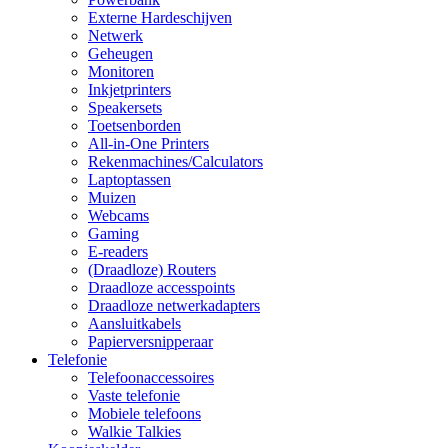
Externe Hardeschijven
Netwerk
Geheugen
Monitoren
Inkjetprinters
Speakersets
Toetsenborden
All-in-One Printers
Rekenmachines/Calculators
Laptoptassen
Muizen
Webcams
Gaming
E-readers
(Draadloze) Routers
Draadloze accesspoints
Draadloze netwerkadapters
Aansluitkabels
Papierversnipperaar
Telefonie
Telefoonaccessoires
Vaste telefonie
Mobiele telefoons
Walkie Talkies