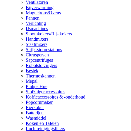
Ventilatoren
Bijverwarming
Magnetrons/Ovens
Pannen
Verlichting
IJsmachines
Stoomkokers/Rijstkokers
Handmixers
Staafmixers
Strijk-stoomstations
Citruspersen
Sapcentrifuges
Robotstofzuigers
Bestek
Thermoskannen
Mepal
Philips Hue
Stofzuigeraccessoires
Koffieaccessoires & -onderhoud
Popcornmaker
Eierkoker
Batterijen
Wasmiddel
Koken en Tafelen
Luchtreinigingsfilters