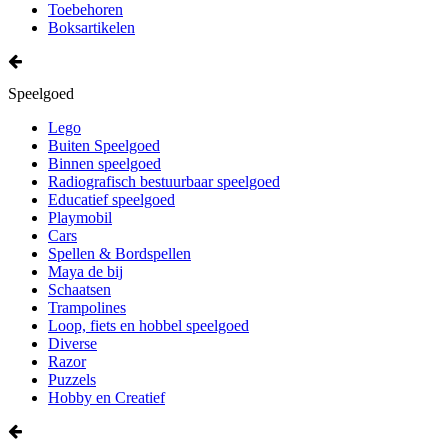
Toebehoren
Boksartikelen
Speelgoed
Lego
Buiten Speelgoed
Binnen speelgoed
Radiografisch bestuurbaar speelgoed
Educatief speelgoed
Playmobil
Cars
Spellen & Bordspellen
Maya de bij
Schaatsen
Trampolines
Loop, fiets en hobbel speelgoed
Diverse
Razor
Puzzels
Hobby en Creatief