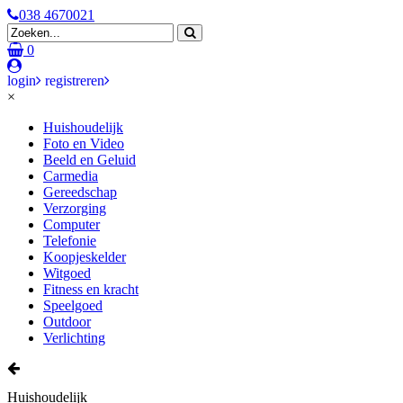
038 4670021
0
login
registreren
×
Huishoudelijk
Foto en Video
Beeld en Geluid
Carmedia
Gereedschap
Verzorging
Computer
Telefonie
Koopjeskelder
Witgoed
Fitness en kracht
Speelgoed
Outdoor
Verlichting
Huishoudelijk