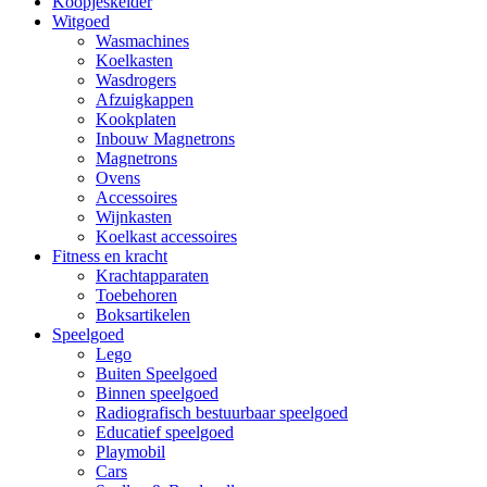
Koopjeskelder
Witgoed
Wasmachines
Koelkasten
Wasdrogers
Afzuigkappen
Kookplaten
Inbouw Magnetrons
Magnetrons
Ovens
Accessoires
Wijnkasten
Koelkast accessoires
Fitness en kracht
Krachtapparaten
Toebehoren
Boksartikelen
Speelgoed
Lego
Buiten Speelgoed
Binnen speelgoed
Radiografisch bestuurbaar speelgoed
Educatief speelgoed
Playmobil
Cars