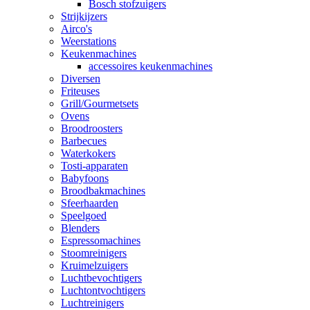
Bosch stofzuigers
Strijkijzers
Airco's
Weerstations
Keukenmachines
accessoires keukenmachines
Diversen
Friteuses
Grill/Gourmetsets
Ovens
Broodroosters
Barbecues
Waterkokers
Tosti-apparaten
Babyfoons
Broodbakmachines
Sfeerhaarden
Speelgoed
Blenders
Espressomachines
Stoomreinigers
Kruimelzuigers
Luchtbevochtigers
Luchtontvochtigers
Luchtreinigers