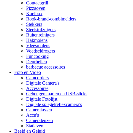
Contactgrill
Pizzaoven
Koelbox
Rook-brand-combimelders
Stekkers
Steelstofzuigers
Ruitenreinigers
Hakmolens
Vleesmolens
Voedseldrogers
Funcooking
Deurbellen
barbecue accessoires
Foto en Video
Camcorders
Digitale Camera's
Accessoires
Geheugenkaarten en USB-sticks
Digitale Fotolijst
Digitale spiegelreflexcamera's
Cameratassen
Accu's
Cameralenzen
Statieven
Beeld en Geluid