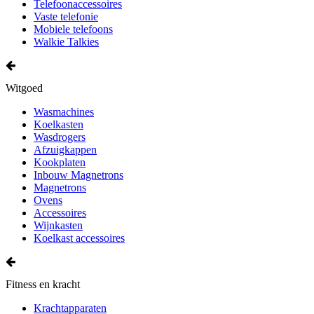
Telefoonaccessoires
Vaste telefonie
Mobiele telefoons
Walkie Talkies
Witgoed
Wasmachines
Koelkasten
Wasdrogers
Afzuigkappen
Kookplaten
Inbouw Magnetrons
Magnetrons
Ovens
Accessoires
Wijnkasten
Koelkast accessoires
Fitness en kracht
Krachtapparaten