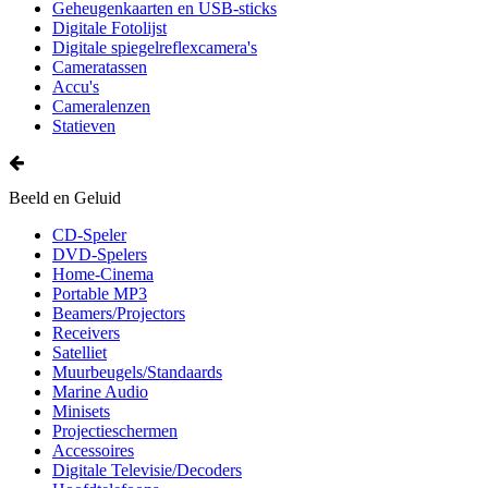
Geheugenkaarten en USB-sticks
Digitale Fotolijst
Digitale spiegelreflexcamera's
Cameratassen
Accu's
Cameralenzen
Statieven
Beeld en Geluid
CD-Speler
DVD-Spelers
Home-Cinema
Portable MP3
Beamers/Projectors
Receivers
Satelliet
Muurbeugels/Standaards
Marine Audio
Minisets
Projectieschermen
Accessoires
Digitale Televisie/Decoders