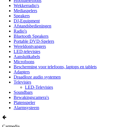
Hoofdtelefoons
Wekkerradio's
Mediaspelers
Speakers
DJ-Equipment
Afstandsbedieningen
Radio's
Bluetooth Speakers
Portable DVD-Spelers
Wereldontvangers
LED-televisies
Aansluitkabels
Microfoons
Bescherming voor telefoons, laptops en tablets
Adapters
Draadloze audio systemen
Televisies
LED-Televisies
Soundbars
Bewakingscamera's
Platenspeler
Alarmsysteem
Carmedia