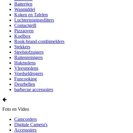
Batterijen
Wasmiddel
Koken en Tafelen
Luchtreinigingsfilters
Contactgrill
Pizzaoven
Koelbox
Rook-brand-combimelders
Stekkers
Steelstofzuigers
Ruitenreinigers
Hakmolens
Vleesmolens
Voedseldrogers
Funcooking
Deurbellen
barbecue accessoires
Foto en Video
Camcorders
Digitale Camera's
Accessoires