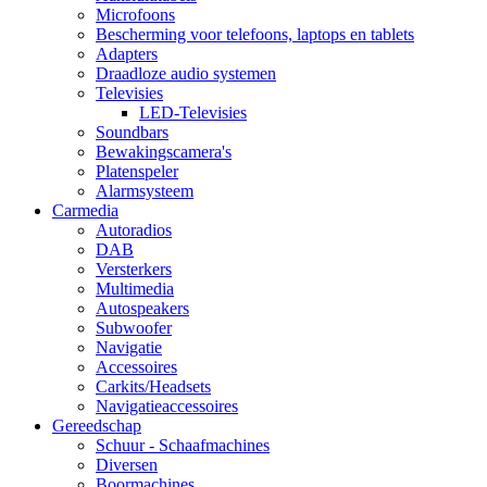
Microfoons
Bescherming voor telefoons, laptops en tablets
Adapters
Draadloze audio systemen
Televisies
LED-Televisies
Soundbars
Bewakingscamera's
Platenspeler
Alarmsysteem
Carmedia
Autoradios
DAB
Versterkers
Multimedia
Autospeakers
Subwoofer
Navigatie
Accessoires
Carkits/Headsets
Navigatieaccessoires
Gereedschap
Schuur - Schaafmachines
Diversen
Boormachines