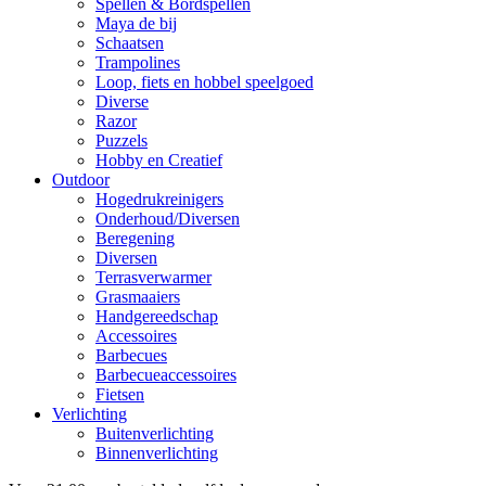
Spellen & Bordspellen
Maya de bij
Schaatsen
Trampolines
Loop, fiets en hobbel speelgoed
Diverse
Razor
Puzzels
Hobby en Creatief
Outdoor
Hogedrukreinigers
Onderhoud/Diversen
Beregening
Diversen
Terrasverwarmer
Grasmaaiers
Handgereedschap
Accessoires
Barbecues
Barbecueaccessoires
Fietsen
Verlichting
Buitenverlichting
Binnenverlichting