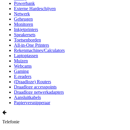
Powerbank
Externe Hardeschijven
Netwerk
Geheugen
Monitoren
Inkjetprinters
Speakersets
Toetsenborden
All-in-One Printers
Rekenmachines/Calculators
Laptoptassen
Muizen
Webcams
Gaming
E-readers
(Draadloze) Routers
Draadloze accesspoints
Draadloze netwerkadapters
Aansluitkabels
Papierversnipperaar
Telefonie