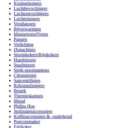
Kruimelzuigers
Luchtbevochtigers
Luchtontvochtigers
Luchtreinigers
Ventilatoren
Bijverwarming
Magnetrons/Ovens
Pannen
Verlichting
IJsmachines
Stoomkokers/Rijstkokers
Handmixers
Staafmixers
Strijk-stoomstations
Citruspersen
Sapcentrifuges
Robotstofzuigers
Bestek
Thermoskannen
Mepal
Philips Hue
Stofzuigeraccessoires
Koffieaccessoires & -onderhoud
Popcornmaker
Eierkoker