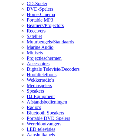
CD-Speler
DVD-Spelers
Home-Cinema
Portable MP3
Beamers/Projectors
Receivers
Satelliet
Muurbeugels/Standaards
Marine Audio
Minisets
Projectieschermen
Accessoires
Digitale Televisie/Decoders
Hoofdtelefoons
Wekkerradio's
Mediaspelers
Speakers
DJ-Equipment
Afstandsbedieningen
Radio's
Bluetooth Speakers
Portable DVD-Spelers
Wereldontvangers
LED-televisies
Aansluitkabels