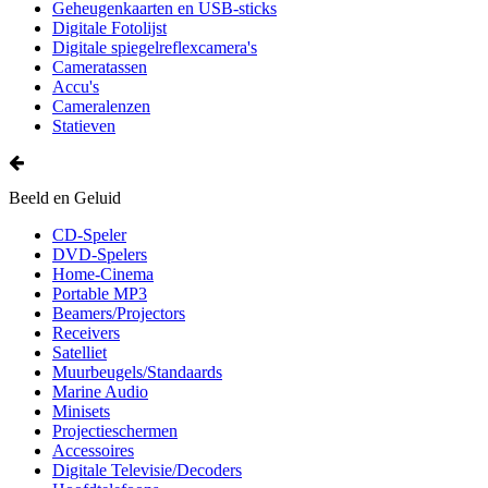
Geheugenkaarten en USB-sticks
Digitale Fotolijst
Digitale spiegelreflexcamera's
Cameratassen
Accu's
Cameralenzen
Statieven
Beeld en Geluid
CD-Speler
DVD-Spelers
Home-Cinema
Portable MP3
Beamers/Projectors
Receivers
Satelliet
Muurbeugels/Standaards
Marine Audio
Minisets
Projectieschermen
Accessoires
Digitale Televisie/Decoders