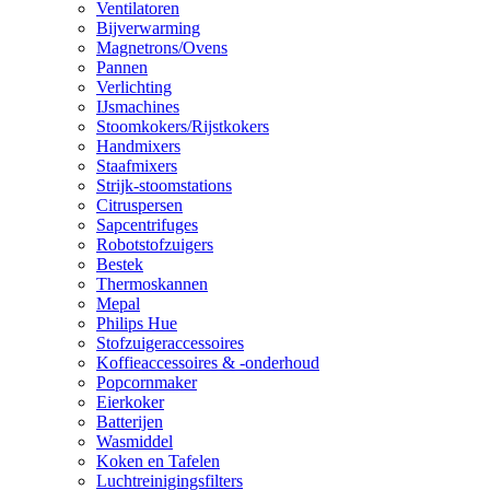
Ventilatoren
Bijverwarming
Magnetrons/Ovens
Pannen
Verlichting
IJsmachines
Stoomkokers/Rijstkokers
Handmixers
Staafmixers
Strijk-stoomstations
Citruspersen
Sapcentrifuges
Robotstofzuigers
Bestek
Thermoskannen
Mepal
Philips Hue
Stofzuigeraccessoires
Koffieaccessoires & -onderhoud
Popcornmaker
Eierkoker
Batterijen
Wasmiddel
Koken en Tafelen
Luchtreinigingsfilters