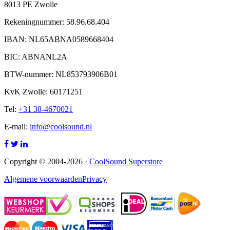
8013 PE Zwolle
Rekeningnummer: 58.96.68.404
IBAN: NL65ABNA0589668404
BIC: ABNANL2A
BTW-nummer: NL853793906B01
KvK Zwolle: 60171251
Tel:
+31 38-4670021
E-mail:
info@coolsound.nl
Copyright © 2004-2026 ·
CoolSound Superstore
Algemene voorwaarden
Privacy