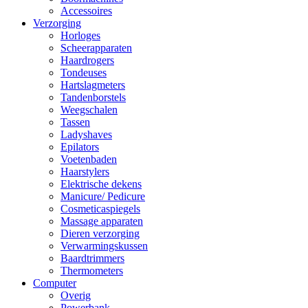
Accessoires
Verzorging
Horloges
Scheerapparaten
Haardrogers
Tondeuses
Hartslagmeters
Tandenborstels
Weegschalen
Tassen
Ladyshaves
Epilators
Voetenbaden
Haarstylers
Elektrische dekens
Manicure/ Pedicure
Cosmeticaspiegels
Massage apparaten
Dieren verzorging
Verwarmingskussen
Baardtrimmers
Thermometers
Computer
Overig
Powerbank