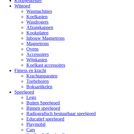
Koopjeskelder
Witgoed
Wasmachines
Koelkasten
Wasdrogers
Afzuigkappen
Kookplaten
Inbouw Magnetrons
Magnetrons
Ovens
Accessoires
Wijnkasten
Koelkast accessoires
Fitness en kracht
Krachtapparaten
Toebehoren
Boksartikelen
Speelgoed
Lego
Buiten Speelgoed
Binnen speelgoed
Radiografisch bestuurbaar speelgoed
Educatief speelgoed
Playmobil
Cars