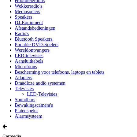
Hoofdtelefoons
Wekkerradio's
Mediaspelers
Speakers
DJ-Equipment
Afstandsbedieningen
Radio's
Bluetooth Speakers
Portable DVD-Spelers
Wereldontvangers
LED-televisies
Aansluitkabels
Microfoons
Bescherming voor telefoons, laptops en tablets
Adapters
Draadloze audio systemen
Televisies
LED-Televisies
Soundbars
Bewakingscamera's
Platenspeler
Alarmsysteem
Carmedia