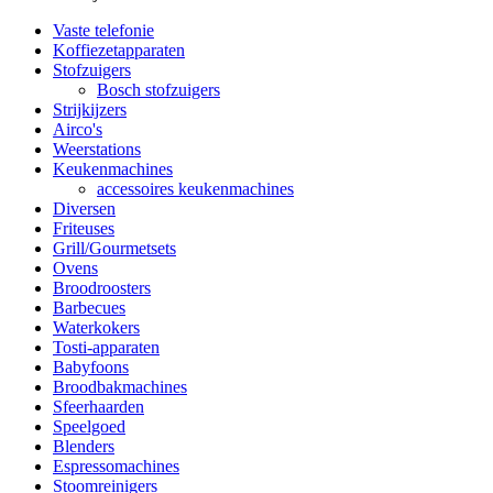
Vaste telefonie
Koffiezetapparaten
Stofzuigers
Bosch stofzuigers
Strijkijzers
Airco's
Weerstations
Keukenmachines
accessoires keukenmachines
Diversen
Friteuses
Grill/Gourmetsets
Ovens
Broodroosters
Barbecues
Waterkokers
Tosti-apparaten
Babyfoons
Broodbakmachines
Sfeerhaarden
Speelgoed
Blenders
Espressomachines
Stoomreinigers