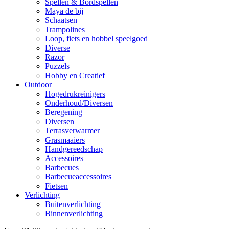
Spellen & Bordspellen
Maya de bij
Schaatsen
Trampolines
Loop, fiets en hobbel speelgoed
Diverse
Razor
Puzzels
Hobby en Creatief
Outdoor
Hogedrukreinigers
Onderhoud/Diversen
Beregening
Diversen
Terrasverwarmer
Grasmaaiers
Handgereedschap
Accessoires
Barbecues
Barbecueaccessoires
Fietsen
Verlichting
Buitenverlichting
Binnenverlichting