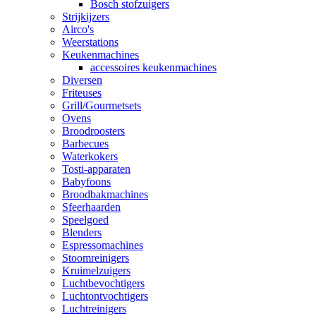
Bosch stofzuigers
Strijkijzers
Airco's
Weerstations
Keukenmachines
accessoires keukenmachines
Diversen
Friteuses
Grill/Gourmetsets
Ovens
Broodroosters
Barbecues
Waterkokers
Tosti-apparaten
Babyfoons
Broodbakmachines
Sfeerhaarden
Speelgoed
Blenders
Espressomachines
Stoomreinigers
Kruimelzuigers
Luchtbevochtigers
Luchtontvochtigers
Luchtreinigers