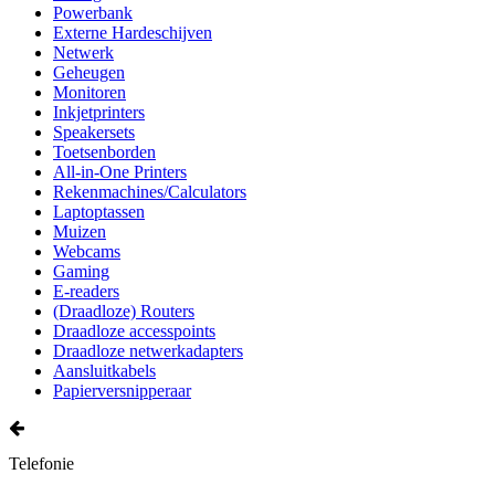
Powerbank
Externe Hardeschijven
Netwerk
Geheugen
Monitoren
Inkjetprinters
Speakersets
Toetsenborden
All-in-One Printers
Rekenmachines/Calculators
Laptoptassen
Muizen
Webcams
Gaming
E-readers
(Draadloze) Routers
Draadloze accesspoints
Draadloze netwerkadapters
Aansluitkabels
Papierversnipperaar
Telefonie