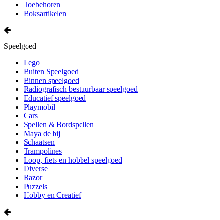
Toebehoren
Boksartikelen
Speelgoed
Lego
Buiten Speelgoed
Binnen speelgoed
Radiografisch bestuurbaar speelgoed
Educatief speelgoed
Playmobil
Cars
Spellen & Bordspellen
Maya de bij
Schaatsen
Trampolines
Loop, fiets en hobbel speelgoed
Diverse
Razor
Puzzels
Hobby en Creatief