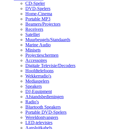
CD-Speler
DVD-Spelers
Home-Cinema
Portable MP3
Beamers/Projectors
Receivers
Satelliet
Muurbeugels/Standaards
Marine Audio
Minisets
Projectieschermen
Accessoires
Digitale Televisie/Decoders
Hoofdtelefoons
Wekkerradio's
Mediaspelers
Speakers
DJ-Equipment
Afstandsbedieningen
Radio's
Bluetooth Speakers
Portable DVD-Spelers
Wereldontvangers
LED-televisies
Aansluitkabels