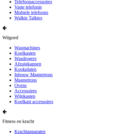
Telefoonaccessoires
Vaste telefonie
Mobiele telefoons
Walkie Talkies
Witgoed
Wasmachines
Koelkasten
Wasdrogers
Afzuigkappen
Kookplaten
Inbouw Magnetrons
Magnetrons
Ovens
Accessoires
Wijnkasten
Koelkast accessoires
Fitness en kracht
Krachtapparaten