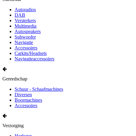
Autoradios
DAB
Versterkers
Multimedia
Autospeakers
Subwoofer
Navigatie
Accessoires
Carkits/Headsets
Navigatieaccessoires
Gereedschap
Schuur - Schaafmachines
Diversen
Boormachines
Accessoires
Verzorging
Horloges