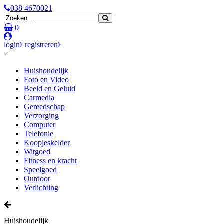
038 4670021
0
login
registreren
×
Huishoudelijk
Foto en Video
Beeld en Geluid
Carmedia
Gereedschap
Verzorging
Computer
Telefonie
Koopjeskelder
Witgoed
Fitness en kracht
Speelgoed
Outdoor
Verlichting
Huishoudelijk