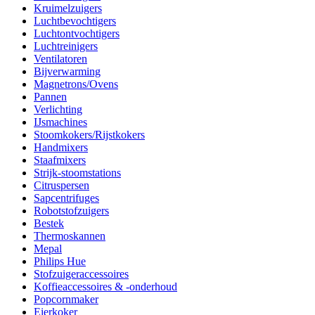
Kruimelzuigers
Luchtbevochtigers
Luchtontvochtigers
Luchtreinigers
Ventilatoren
Bijverwarming
Magnetrons/Ovens
Pannen
Verlichting
IJsmachines
Stoomkokers/Rijstkokers
Handmixers
Staafmixers
Strijk-stoomstations
Citruspersen
Sapcentrifuges
Robotstofzuigers
Bestek
Thermoskannen
Mepal
Philips Hue
Stofzuigeraccessoires
Koffieaccessoires & -onderhoud
Popcornmaker
Eierkoker