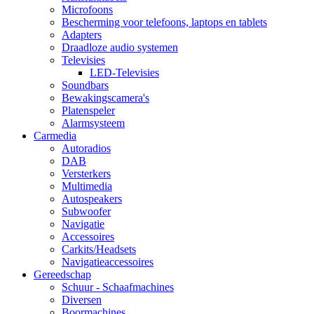
Microfoons
Bescherming voor telefoons, laptops en tablets
Adapters
Draadloze audio systemen
Televisies
LED-Televisies
Soundbars
Bewakingscamera's
Platenspeler
Alarmsysteem
Carmedia
Autoradios
DAB
Versterkers
Multimedia
Autospeakers
Subwoofer
Navigatie
Accessoires
Carkits/Headsets
Navigatieaccessoires
Gereedschap
Schuur - Schaafmachines
Diversen
Boormachines