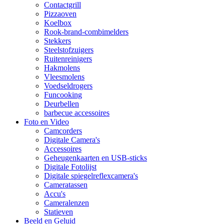
Contactgrill
Pizzaoven
Koelbox
Rook-brand-combimelders
Stekkers
Steelstofzuigers
Ruitenreinigers
Hakmolens
Vleesmolens
Voedseldrogers
Funcooking
Deurbellen
barbecue accessoires
Foto en Video
Camcorders
Digitale Camera's
Accessoires
Geheugenkaarten en USB-sticks
Digitale Fotolijst
Digitale spiegelreflexcamera's
Cameratassen
Accu's
Cameralenzen
Statieven
Beeld en Geluid