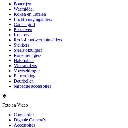
Batterijen
Wasmiddel
Koken en Tafelen
Luchtreinigingsfilters
Contactgrill
Pizzaoven
Koelbox
Rook-brand-combimelders
Stekkers
Steelstofzuigers
Ruitenreinigers
Hakmolens
Vleesmolens
Voedseldrogers
Funcooking
Deurbellen
barbecue accessoires
Foto en Video
Camcorders
Digitale Camera's
Accessoires