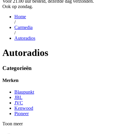
Voor 21.00 uur besteld, dezelfde dag verzonden.
Ook op zondag.
Home
/
Carmedia
/
Autoradios
Autoradios
Categorieën
Merken
Blaupunkt
JBL
JVC
Kenwood
Pioneer
Toon meer