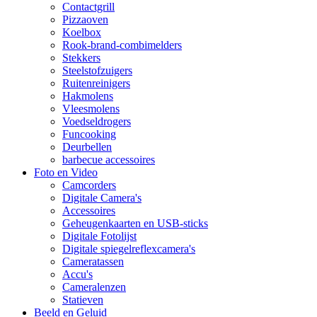
Contactgrill
Pizzaoven
Koelbox
Rook-brand-combimelders
Stekkers
Steelstofzuigers
Ruitenreinigers
Hakmolens
Vleesmolens
Voedseldrogers
Funcooking
Deurbellen
barbecue accessoires
Foto en Video
Camcorders
Digitale Camera's
Accessoires
Geheugenkaarten en USB-sticks
Digitale Fotolijst
Digitale spiegelreflexcamera's
Cameratassen
Accu's
Cameralenzen
Statieven
Beeld en Geluid