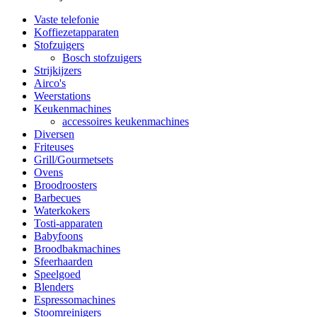
Vaste telefonie
Koffiezetapparaten
Stofzuigers
Bosch stofzuigers
Strijkijzers
Airco's
Weerstations
Keukenmachines
accessoires keukenmachines
Diversen
Friteuses
Grill/Gourmetsets
Ovens
Broodroosters
Barbecues
Waterkokers
Tosti-apparaten
Babyfoons
Broodbakmachines
Sfeerhaarden
Speelgoed
Blenders
Espressomachines
Stoomreinigers