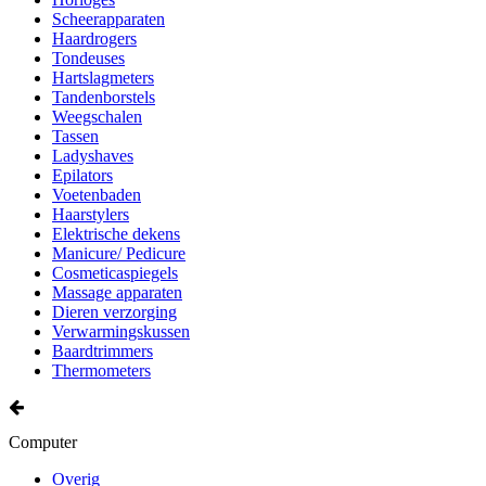
Scheerapparaten
Haardrogers
Tondeuses
Hartslagmeters
Tandenborstels
Weegschalen
Tassen
Ladyshaves
Epilators
Voetenbaden
Haarstylers
Elektrische dekens
Manicure/ Pedicure
Cosmeticaspiegels
Massage apparaten
Dieren verzorging
Verwarmingskussen
Baardtrimmers
Thermometers
Computer
Overig