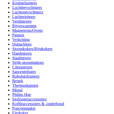
Kruimelzuigers
Luchtbevochtigers
Luchtontvochtigers
Luchtreinigers
Ventilatoren
Bijverwarming
Magnetrons/Ovens
Pannen
Verlichting
IJsmachines
Stoomkokers/Rijstkokers
Handmixers
Staafmixers
Strijk-stoomstations
Citruspersen
Sapcentrifuges
Robotstofzuigers
Bestek
Thermoskannen
Mepal
Philips Hue
Stofzuigeraccessoires
Koffieaccessoires & -onderhoud
Popcornmaker
Eierkoker