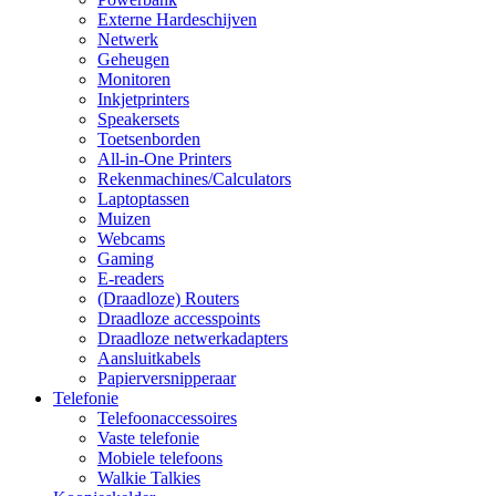
Externe Hardeschijven
Netwerk
Geheugen
Monitoren
Inkjetprinters
Speakersets
Toetsenborden
All-in-One Printers
Rekenmachines/Calculators
Laptoptassen
Muizen
Webcams
Gaming
E-readers
(Draadloze) Routers
Draadloze accesspoints
Draadloze netwerkadapters
Aansluitkabels
Papierversnipperaar
Telefonie
Telefoonaccessoires
Vaste telefonie
Mobiele telefoons
Walkie Talkies