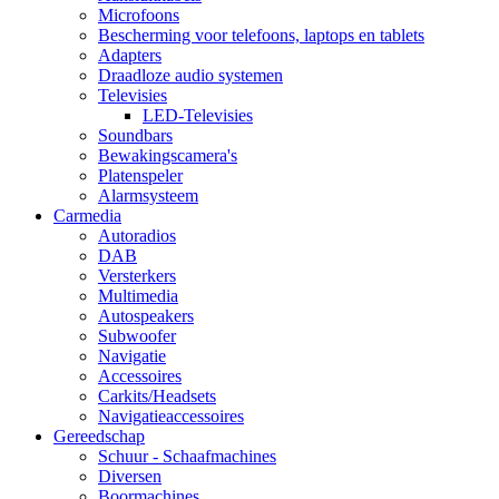
Microfoons
Bescherming voor telefoons, laptops en tablets
Adapters
Draadloze audio systemen
Televisies
LED-Televisies
Soundbars
Bewakingscamera's
Platenspeler
Alarmsysteem
Carmedia
Autoradios
DAB
Versterkers
Multimedia
Autospeakers
Subwoofer
Navigatie
Accessoires
Carkits/Headsets
Navigatieaccessoires
Gereedschap
Schuur - Schaafmachines
Diversen
Boormachines