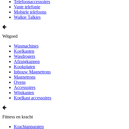
Telefoonaccessoires
Vaste telefonie
Mobiele telefoons
Walkie Talkies
Witgoed
Wasmachines
Koelkasten
Wasdrogers
Afzuigkappen
Kookplaten
Inbouw Magnetrons
Magnetrons
Ovens
Accessoires
Wijnkasten
Koelkast accessoires
Fitness en kracht
Krachtapparaten