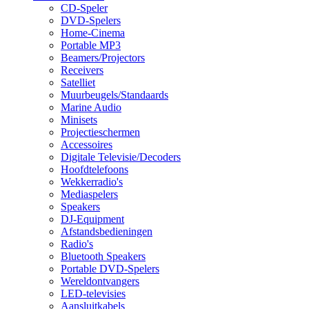
CD-Speler
DVD-Spelers
Home-Cinema
Portable MP3
Beamers/Projectors
Receivers
Satelliet
Muurbeugels/Standaards
Marine Audio
Minisets
Projectieschermen
Accessoires
Digitale Televisie/Decoders
Hoofdtelefoons
Wekkerradio's
Mediaspelers
Speakers
DJ-Equipment
Afstandsbedieningen
Radio's
Bluetooth Speakers
Portable DVD-Spelers
Wereldontvangers
LED-televisies
Aansluitkabels