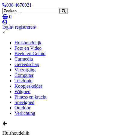
038 4670021
0
login
registreren
×
Huishoudelijk
Foto en Video
Beeld en Geluid
Carmedia
Gereedschap
Verzorging
Computer
Telefonie
Koopjeskelder
Witgoed
Fitness en kracht
Speelgoed
Outdoor
Verlichting
Huishoudelijk