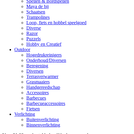
Spellen & Bordspellen
Maya de bij
Schaatsen
Trampolines
Loop, fiets en hobbel speelgoed
Diverse
Razor
Puzzels
Hobby en Creatief
Outdoor
Hogedrukreinigers
Onderhoud/Diversen
Beregening
Diversen
Terrasverwarmer
Grasmaaiers
Handgereedschap
Accessoires
Barbecues
Barbecueaccessoires
Fietsen
Verlichting
Buitenverlichting
Binnenverlichting