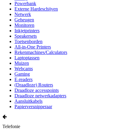
Powerbank
Externe Hardeschijven
Netwerk
Geheugen
Monitoren
Inkjetprinters
Speakersets
Toetsenborden
All-in-One Printers
Rekenmachines/Calculators
Laptoptassen
Muizen
Webcams
Gaming
E-readers
(Draadloze) Routers
Draadloze accesspoints
Draadloze netwerkadapters
Aansluitkabels
Papierversnipperaar
Telefonie