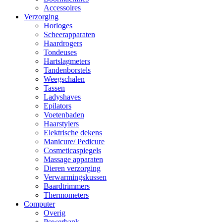
Accessoires
Verzorging
Horloges
Scheerapparaten
Haardrogers
Tondeuses
Hartslagmeters
Tandenborstels
Weegschalen
Tassen
Ladyshaves
Epilators
Voetenbaden
Haarstylers
Elektrische dekens
Manicure/ Pedicure
Cosmeticaspiegels
Massage apparaten
Dieren verzorging
Verwarmingskussen
Baardtrimmers
Thermometers
Computer
Overig
Powerbank