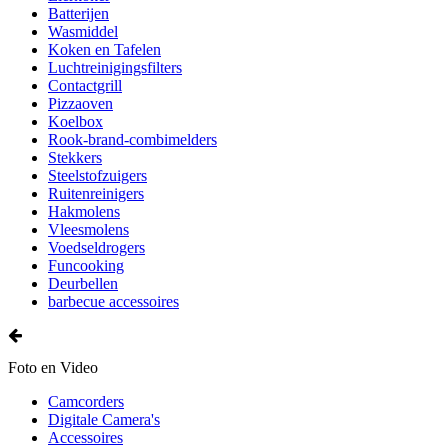
Batterijen
Wasmiddel
Koken en Tafelen
Luchtreinigingsfilters
Contactgrill
Pizzaoven
Koelbox
Rook-brand-combimelders
Stekkers
Steelstofzuigers
Ruitenreinigers
Hakmolens
Vleesmolens
Voedseldrogers
Funcooking
Deurbellen
barbecue accessoires
Foto en Video
Camcorders
Digitale Camera's
Accessoires