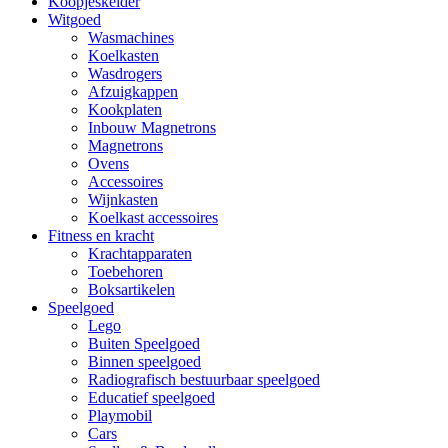
Koopjeskelder
Witgoed
Wasmachines
Koelkasten
Wasdrogers
Afzuigkappen
Kookplaten
Inbouw Magnetrons
Magnetrons
Ovens
Accessoires
Wijnkasten
Koelkast accessoires
Fitness en kracht
Krachtapparaten
Toebehoren
Boksartikelen
Speelgoed
Lego
Buiten Speelgoed
Binnen speelgoed
Radiografisch bestuurbaar speelgoed
Educatief speelgoed
Playmobil
Cars