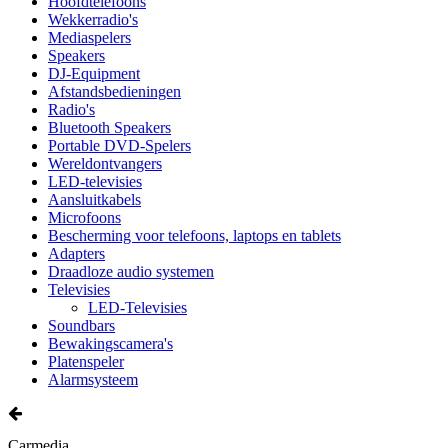
Hoofdtelefoons
Wekkerradio's
Mediaspelers
Speakers
DJ-Equipment
Afstandsbedieningen
Radio's
Bluetooth Speakers
Portable DVD-Spelers
Wereldontvangers
LED-televisies
Aansluitkabels
Microfoons
Bescherming voor telefoons, laptops en tablets
Adapters
Draadloze audio systemen
Televisies
LED-Televisies
Soundbars
Bewakingscamera's
Platenspeler
Alarmsysteem
Carmedia