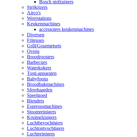
Bosch stofzuigers
Strijkijzers
Airco's
Weerstations
Keukenmachines
accessoires keukenmachines
Diversen
Friteuses
Grill/Gourmetsets
Ovens
Broodroosters
Barbecues
Waterkokers
Tosti-apparaten
Babyfoons
Broodbakmachines
Sfeerhaarden
Speelgoed
Blenders
Espressomachines
Stoomreinigers
Kruimelzuigers
Luchtbevochtigers
Luchtontvochtigers
Luchtreinigers