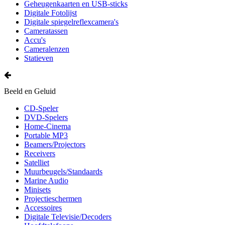
Geheugenkaarten en USB-sticks
Digitale Fotolijst
Digitale spiegelreflexcamera's
Cameratassen
Accu's
Cameralenzen
Statieven
Beeld en Geluid
CD-Speler
DVD-Spelers
Home-Cinema
Portable MP3
Beamers/Projectors
Receivers
Satelliet
Muurbeugels/Standaards
Marine Audio
Minisets
Projectieschermen
Accessoires
Digitale Televisie/Decoders