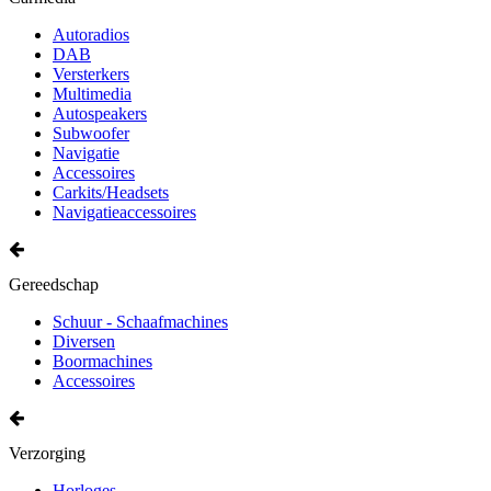
Autoradios
DAB
Versterkers
Multimedia
Autospeakers
Subwoofer
Navigatie
Accessoires
Carkits/Headsets
Navigatieaccessoires
Gereedschap
Schuur - Schaafmachines
Diversen
Boormachines
Accessoires
Verzorging
Horloges