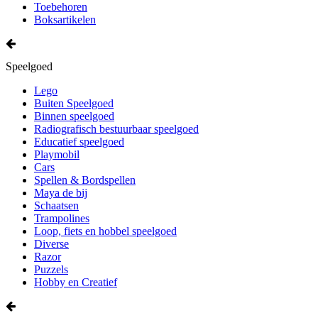
Toebehoren
Boksartikelen
Speelgoed
Lego
Buiten Speelgoed
Binnen speelgoed
Radiografisch bestuurbaar speelgoed
Educatief speelgoed
Playmobil
Cars
Spellen & Bordspellen
Maya de bij
Schaatsen
Trampolines
Loop, fiets en hobbel speelgoed
Diverse
Razor
Puzzels
Hobby en Creatief