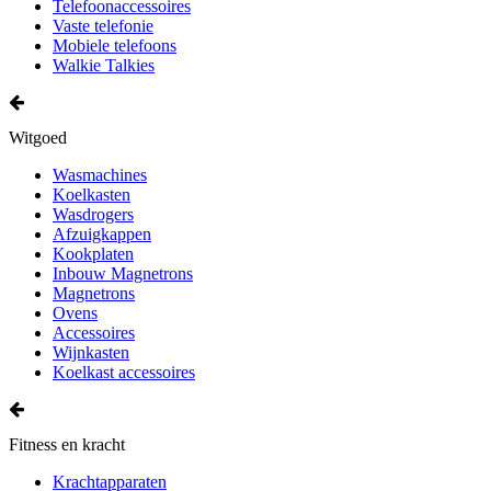
Telefoonaccessoires
Vaste telefonie
Mobiele telefoons
Walkie Talkies
Witgoed
Wasmachines
Koelkasten
Wasdrogers
Afzuigkappen
Kookplaten
Inbouw Magnetrons
Magnetrons
Ovens
Accessoires
Wijnkasten
Koelkast accessoires
Fitness en kracht
Krachtapparaten