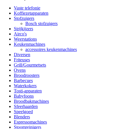
Vaste telefonie
Koffiezetapparaten
Stofzuigers
Bosch stofzuigers
Strijkijzers
Airco's
Weerstations
Keukenmachines
accessoires keukenmachines
Diversen
Friteuses
Grill/Gourmetsets
Ovens
Broodroosters
Barbecues
Waterkokers
Tosti-apparaten
Babyfoons
Broodbakmachines
Sfeerhaarden
Speelgoed
Blenders
Espressomachines
Stoomreinigers