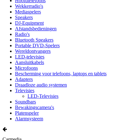
Hoofdtelefoons
Wekkerradio's
Mediaspelers
Speakers
DJ-Equipment
Afstandsbedieningen
Radio's
Bluetooth Speakers
Portable DVD-Spelers
Wereldontvangers
LED-televisies
Aansluitkabels
Microfoons
Bescherming voor telefoons, laptops en tablets
Adapters
Draadloze audio systemen
Televisies
LED-Televisies
Soundbars
Bewakingscamera's
Platenspeler
Alarmsysteem
Carmedia