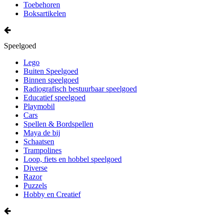
Toebehoren
Boksartikelen
Speelgoed
Lego
Buiten Speelgoed
Binnen speelgoed
Radiografisch bestuurbaar speelgoed
Educatief speelgoed
Playmobil
Cars
Spellen & Bordspellen
Maya de bij
Schaatsen
Trampolines
Loop, fiets en hobbel speelgoed
Diverse
Razor
Puzzels
Hobby en Creatief