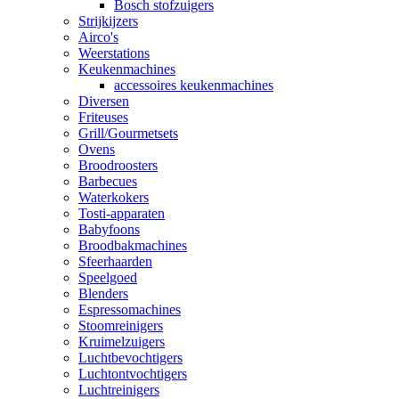
Bosch stofzuigers
Strijkijzers
Airco's
Weerstations
Keukenmachines
accessoires keukenmachines
Diversen
Friteuses
Grill/Gourmetsets
Ovens
Broodroosters
Barbecues
Waterkokers
Tosti-apparaten
Babyfoons
Broodbakmachines
Sfeerhaarden
Speelgoed
Blenders
Espressomachines
Stoomreinigers
Kruimelzuigers
Luchtbevochtigers
Luchtontvochtigers
Luchtreinigers