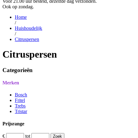
Voor 21.00 uur besteld, dezelfde dag verzonden.
Ook op zondag.
Home
/
Huishoudelijk
/
Citruspersen
Citruspersen
Categorieën
Merken
Bosch
Fritel
Trebs
Tristar
Prijsrange
€
tot