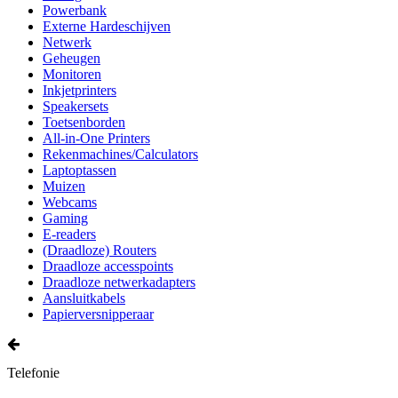
Powerbank
Externe Hardeschijven
Netwerk
Geheugen
Monitoren
Inkjetprinters
Speakersets
Toetsenborden
All-in-One Printers
Rekenmachines/Calculators
Laptoptassen
Muizen
Webcams
Gaming
E-readers
(Draadloze) Routers
Draadloze accesspoints
Draadloze netwerkadapters
Aansluitkabels
Papierversnipperaar
Telefonie