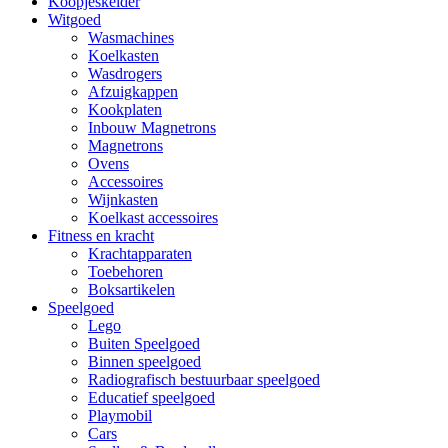
Koopjeskelder
Witgoed
Wasmachines
Koelkasten
Wasdrogers
Afzuigkappen
Kookplaten
Inbouw Magnetrons
Magnetrons
Ovens
Accessoires
Wijnkasten
Koelkast accessoires
Fitness en kracht
Krachtapparaten
Toebehoren
Boksartikelen
Speelgoed
Lego
Buiten Speelgoed
Binnen speelgoed
Radiografisch bestuurbaar speelgoed
Educatief speelgoed
Playmobil
Cars