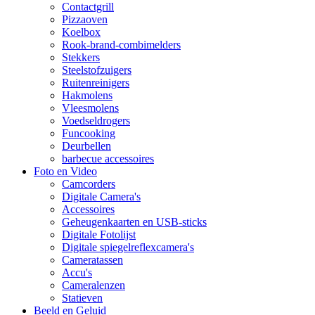
Contactgrill
Pizzaoven
Koelbox
Rook-brand-combimelders
Stekkers
Steelstofzuigers
Ruitenreinigers
Hakmolens
Vleesmolens
Voedseldrogers
Funcooking
Deurbellen
barbecue accessoires
Foto en Video
Camcorders
Digitale Camera's
Accessoires
Geheugenkaarten en USB-sticks
Digitale Fotolijst
Digitale spiegelreflexcamera's
Cameratassen
Accu's
Cameralenzen
Statieven
Beeld en Geluid