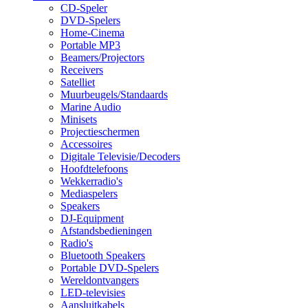
CD-Speler
DVD-Spelers
Home-Cinema
Portable MP3
Beamers/Projectors
Receivers
Satelliet
Muurbeugels/Standaards
Marine Audio
Minisets
Projectieschermen
Accessoires
Digitale Televisie/Decoders
Hoofdtelefoons
Wekkerradio's
Mediaspelers
Speakers
DJ-Equipment
Afstandsbedieningen
Radio's
Bluetooth Speakers
Portable DVD-Spelers
Wereldontvangers
LED-televisies
Aansluitkabels