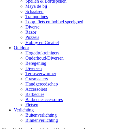
Spellen & Bordspellen
Maya de bij
Schaatsen
Trampolines
Loop, fiets en hobbel speelgoed
Diverse
Razor
Puzzels
Hobby en Creatief
Outdoor
Hogedrukreinigers
Onderhoud/Diversen
Beregening
Diversen
Terrasverwarmer
Grasmaaiers
Handgereedschap
Accessoires
Barbecues
Barbecueaccessoires
Fietsen
Verlichting
Buitenverlichting
Binnenverlichting