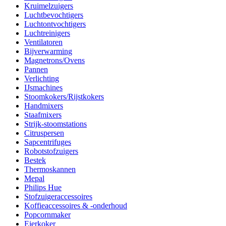
Kruimelzuigers
Luchtbevochtigers
Luchtontvochtigers
Luchtreinigers
Ventilatoren
Bijverwarming
Magnetrons/Ovens
Pannen
Verlichting
IJsmachines
Stoomkokers/Rijstkokers
Handmixers
Staafmixers
Strijk-stoomstations
Citruspersen
Sapcentrifuges
Robotstofzuigers
Bestek
Thermoskannen
Mepal
Philips Hue
Stofzuigeraccessoires
Koffieaccessoires & -onderhoud
Popcornmaker
Eierkoker