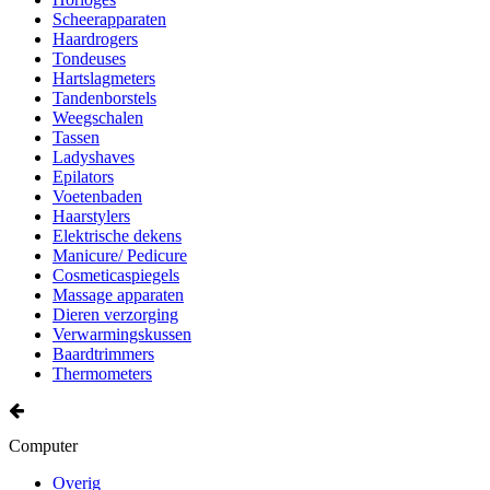
Scheerapparaten
Haardrogers
Tondeuses
Hartslagmeters
Tandenborstels
Weegschalen
Tassen
Ladyshaves
Epilators
Voetenbaden
Haarstylers
Elektrische dekens
Manicure/ Pedicure
Cosmeticaspiegels
Massage apparaten
Dieren verzorging
Verwarmingskussen
Baardtrimmers
Thermometers
Computer
Overig