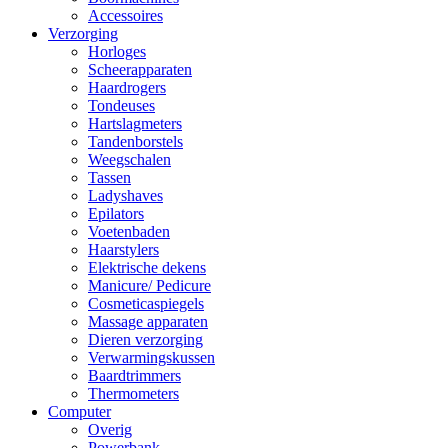
Accessoires
Verzorging
Horloges
Scheerapparaten
Haardrogers
Tondeuses
Hartslagmeters
Tandenborstels
Weegschalen
Tassen
Ladyshaves
Epilators
Voetenbaden
Haarstylers
Elektrische dekens
Manicure/ Pedicure
Cosmeticaspiegels
Massage apparaten
Dieren verzorging
Verwarmingskussen
Baardtrimmers
Thermometers
Computer
Overig
Powerbank