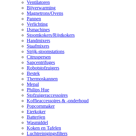
Ventilatoren
Bijverwarming
Magnetrons/Ovens
Pannen
Verlichting
IJsmachines
Stoomkokers/Rijstkokers
Handmixers
Staafmixers
Strijk-stoomstations
Citruspersen
Sapcentrifuges
Robotstofzuigers
Bestek
Thermoskannen
Mepal
Philips Hue
Stofzuigeraccessoires
Koffieaccessoires & -onderhoud
Popcornmaker
Eierkoker
Batterijen
Wasmiddel
Koken en Tafelen
Luchtreinigingsfilters