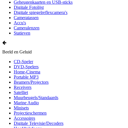
Geheugenkaarten en USB-sticks
Digitale Fotolijst
Digitale spiegelreflexcamera's
Cameratassen
Accu's
Cameralenzen
Statieven
Beeld en Geluid
CD-Speler
DVD-Spelers
Home-Cinema
Portable MP3
Beamers/Projectors
Receivers
Satelliet
Muurbeugels/Standaards
Marine Audio
Minisets
Projectieschermen
Accessoires
Digitale Televisie/Decoders