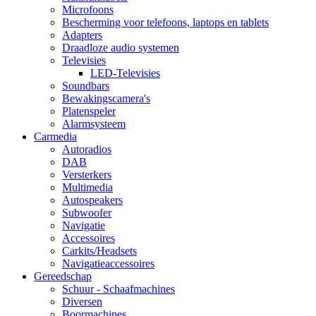
Microfoons
Bescherming voor telefoons, laptops en tablets
Adapters
Draadloze audio systemen
Televisies
LED-Televisies
Soundbars
Bewakingscamera's
Platenspeler
Alarmsysteem
Carmedia
Autoradios
DAB
Versterkers
Multimedia
Autospeakers
Subwoofer
Navigatie
Accessoires
Carkits/Headsets
Navigatieaccessoires
Gereedschap
Schuur - Schaafmachines
Diversen
Boormachines