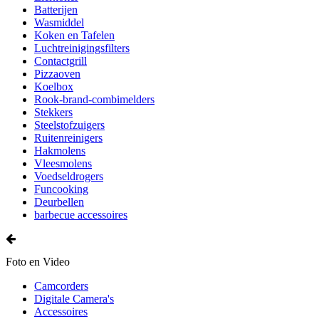
Batterijen
Wasmiddel
Koken en Tafelen
Luchtreinigingsfilters
Contactgrill
Pizzaoven
Koelbox
Rook-brand-combimelders
Stekkers
Steelstofzuigers
Ruitenreinigers
Hakmolens
Vleesmolens
Voedseldrogers
Funcooking
Deurbellen
barbecue accessoires
Foto en Video
Camcorders
Digitale Camera's
Accessoires