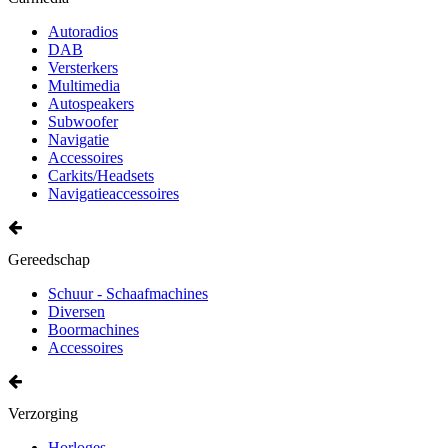
Autoradios
DAB
Versterkers
Multimedia
Autospeakers
Subwoofer
Navigatie
Accessoires
Carkits/Headsets
Navigatieaccessoires
Gereedschap
Schuur - Schaafmachines
Diversen
Boormachines
Accessoires
Verzorging
Horloges