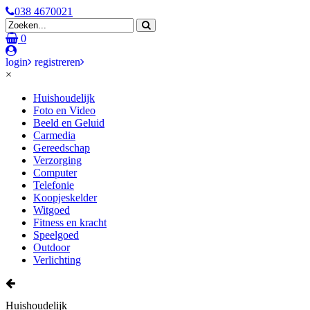
038 4670021
0
login
registreren
×
Huishoudelijk
Foto en Video
Beeld en Geluid
Carmedia
Gereedschap
Verzorging
Computer
Telefonie
Koopjeskelder
Witgoed
Fitness en kracht
Speelgoed
Outdoor
Verlichting
Huishoudelijk