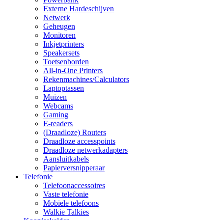
Externe Hardeschijven
Netwerk
Geheugen
Monitoren
Inkjetprinters
Speakersets
Toetsenborden
All-in-One Printers
Rekenmachines/Calculators
Laptoptassen
Muizen
Webcams
Gaming
E-readers
(Draadloze) Routers
Draadloze accesspoints
Draadloze netwerkadapters
Aansluitkabels
Papierversnipperaar
Telefonie
Telefoonaccessoires
Vaste telefonie
Mobiele telefoons
Walkie Talkies