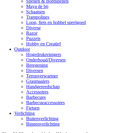
Spellen & Bordspellen
Maya de bij
Schaatsen
Trampolines
Loop, fiets en hobbel speelgoed
Diverse
Razor
Puzzels
Hobby en Creatief
Outdoor
Hogedrukreinigers
Onderhoud/Diversen
Beregening
Diversen
Terrasverwarmer
Grasmaaiers
Handgereedschap
Accessoires
Barbecues
Barbecueaccessoires
Fietsen
Verlichting
Buitenverlichting
Binnenverlichting