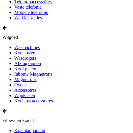
Telefoonaccessoires
Vaste telefonie
Mobiele telefoons
Walkie Talkies
Witgoed
Wasmachines
Koelkasten
Wasdrogers
Afzuigkappen
Kookplaten
Inbouw Magnetrons
Magnetrons
Ovens
Accessoires
Wijnkasten
Koelkast accessoires
Fitness en kracht
Krachtapparaten