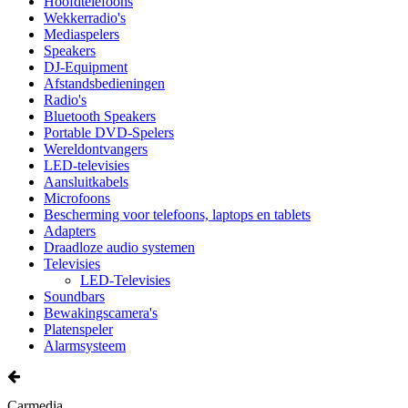
Hoofdtelefoons
Wekkerradio's
Mediaspelers
Speakers
DJ-Equipment
Afstandsbedieningen
Radio's
Bluetooth Speakers
Portable DVD-Spelers
Wereldontvangers
LED-televisies
Aansluitkabels
Microfoons
Bescherming voor telefoons, laptops en tablets
Adapters
Draadloze audio systemen
Televisies
LED-Televisies
Soundbars
Bewakingscamera's
Platenspeler
Alarmsysteem
Carmedia