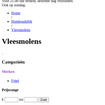
Voor 21.00 uur besteld, dezelfde dag verzonden.
Ook op zondag.
Home
/
Huishoudelijk
/
Vleesmolens
Vleesmolens
.
Categorieën
Merken
Fritel
Prijsrange
€
tot