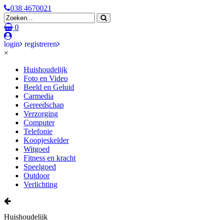
038 4670021
0
login
registreren
×
Huishoudelijk
Foto en Video
Beeld en Geluid
Carmedia
Gereedschap
Verzorging
Computer
Telefonie
Koopjeskelder
Witgoed
Fitness en kracht
Speelgoed
Outdoor
Verlichting
Huishoudelijk