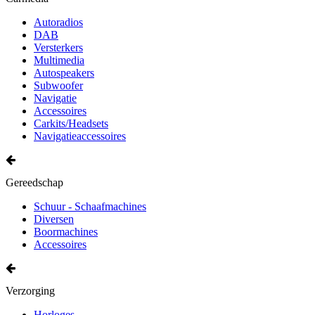
Autoradios
DAB
Versterkers
Multimedia
Autospeakers
Subwoofer
Navigatie
Accessoires
Carkits/Headsets
Navigatieaccessoires
Gereedschap
Schuur - Schaafmachines
Diversen
Boormachines
Accessoires
Verzorging
Horloges