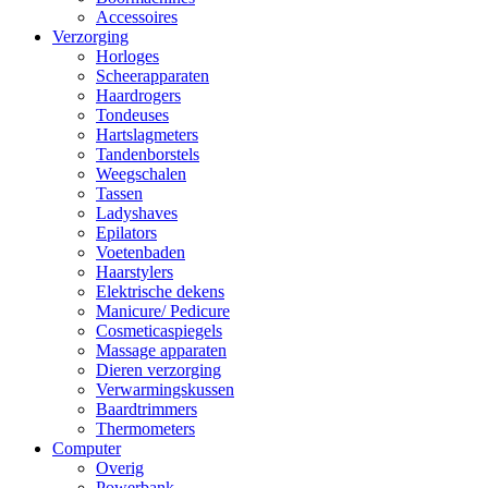
Accessoires
Verzorging
Horloges
Scheerapparaten
Haardrogers
Tondeuses
Hartslagmeters
Tandenborstels
Weegschalen
Tassen
Ladyshaves
Epilators
Voetenbaden
Haarstylers
Elektrische dekens
Manicure/ Pedicure
Cosmeticaspiegels
Massage apparaten
Dieren verzorging
Verwarmingskussen
Baardtrimmers
Thermometers
Computer
Overig
Powerbank