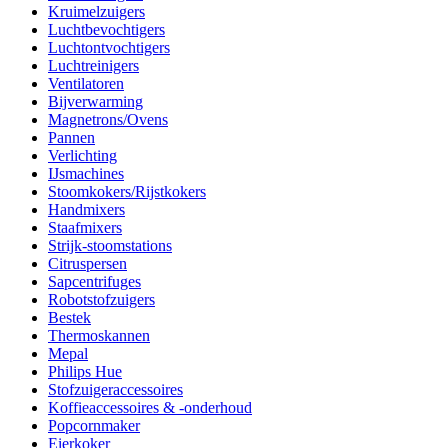
Kruimelzuigers
Luchtbevochtigers
Luchtontvochtigers
Luchtreinigers
Ventilatoren
Bijverwarming
Magnetrons/Ovens
Pannen
Verlichting
IJsmachines
Stoomkokers/Rijstkokers
Handmixers
Staafmixers
Strijk-stoomstations
Citruspersen
Sapcentrifuges
Robotstofzuigers
Bestek
Thermoskannen
Mepal
Philips Hue
Stofzuigeraccessoires
Koffieaccessoires & -onderhoud
Popcornmaker
Eierkoker