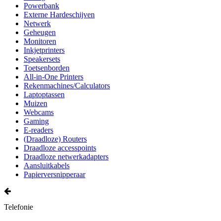
Powerbank
Externe Hardeschijven
Netwerk
Geheugen
Monitoren
Inkjetprinters
Speakersets
Toetsenborden
All-in-One Printers
Rekenmachines/Calculators
Laptoptassen
Muizen
Webcams
Gaming
E-readers
(Draadloze) Routers
Draadloze accesspoints
Draadloze netwerkadapters
Aansluitkabels
Papierversnipperaar
Telefonie