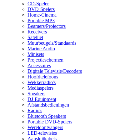
CD-Speler
DVD-Spelers
Home-Cinema
Portable MP3
Beamers/Projectors
Receivers
Satelliet
Muurbeugels/Standaards
Marine Audio
Minisets
Projectieschermen
Accessoires
Digitale Televisie/Decoders
Hoofdtelefoons
Wekkerradio's
Mediaspelers
Speakers
DJ-Equipment
Afstandsbedieningen
Radio's
Bluetooth Speakers
Portable DVD-Spelers
Wereldontvangers
LED-televisies
Aansluitkabels