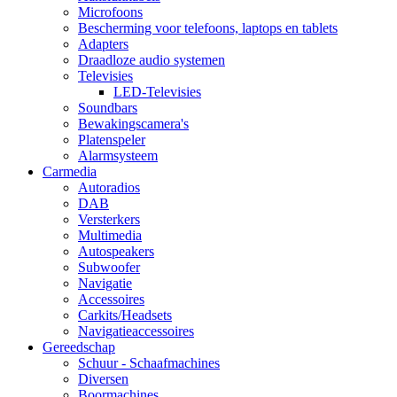
Microfoons
Bescherming voor telefoons, laptops en tablets
Adapters
Draadloze audio systemen
Televisies
LED-Televisies
Soundbars
Bewakingscamera's
Platenspeler
Alarmsysteem
Carmedia
Autoradios
DAB
Versterkers
Multimedia
Autospeakers
Subwoofer
Navigatie
Accessoires
Carkits/Headsets
Navigatieaccessoires
Gereedschap
Schuur - Schaafmachines
Diversen
Boormachines