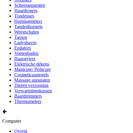
Scheerapparaten
Haardrogers
Tondeuses
Hartslagmeters
Tandenborstels
Weegschalen
Tassen
Ladyshaves
Epilators
Voetenbaden
Haarstylers
Elektrische dekens
Manicure/ Pedicure
Cosmeticaspiegels
Massage apparaten
Dieren verzorging
Verwarmingskussen
Baardtrimmers
Thermometers
Computer
Overig