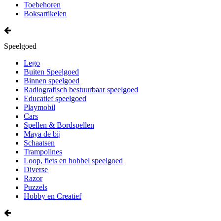
Toebehoren
Boksartikelen
Speelgoed
Lego
Buiten Speelgoed
Binnen speelgoed
Radiografisch bestuurbaar speelgoed
Educatief speelgoed
Playmobil
Cars
Spellen & Bordspellen
Maya de bij
Schaatsen
Trampolines
Loop, fiets en hobbel speelgoed
Diverse
Razor
Puzzels
Hobby en Creatief