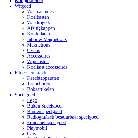
Koopjeskelder
Witgoed
Wasmachines
Koelkasten
Wasdrogers
Afzuigkappen
Kookplaten
Inbouw Magnetrons
Magnetrons
Ovens
Accessoires
Wijnkasten
Koelkast accessoires
Fitness en kracht
Krachtapparaten
Toebehoren
Boksartikelen
Speelgoed
Lego
Buiten Speelgoed
Binnen speelgoed
Radiografisch bestuurbaar speelgoed
Educatief speelgoed
Playmobil
Cars