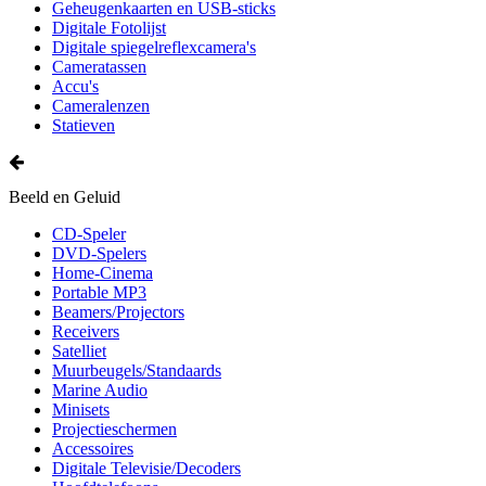
Geheugenkaarten en USB-sticks
Digitale Fotolijst
Digitale spiegelreflexcamera's
Cameratassen
Accu's
Cameralenzen
Statieven
Beeld en Geluid
CD-Speler
DVD-Spelers
Home-Cinema
Portable MP3
Beamers/Projectors
Receivers
Satelliet
Muurbeugels/Standaards
Marine Audio
Minisets
Projectieschermen
Accessoires
Digitale Televisie/Decoders