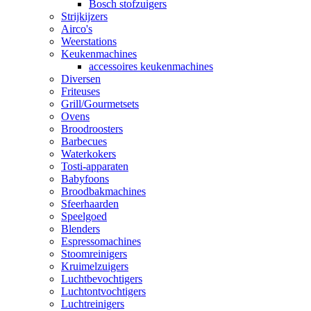
Bosch stofzuigers
Strijkijzers
Airco's
Weerstations
Keukenmachines
accessoires keukenmachines
Diversen
Friteuses
Grill/Gourmetsets
Ovens
Broodroosters
Barbecues
Waterkokers
Tosti-apparaten
Babyfoons
Broodbakmachines
Sfeerhaarden
Speelgoed
Blenders
Espressomachines
Stoomreinigers
Kruimelzuigers
Luchtbevochtigers
Luchtontvochtigers
Luchtreinigers