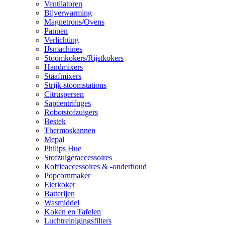
Ventilatoren
Bijverwarming
Magnetrons/Ovens
Pannen
Verlichting
IJsmachines
Stoomkokers/Rijstkokers
Handmixers
Staafmixers
Strijk-stoomstations
Citruspersen
Sapcentrifuges
Robotstofzuigers
Bestek
Thermoskannen
Mepal
Philips Hue
Stofzuigeraccessoires
Koffieaccessoires & -onderhoud
Popcornmaker
Eierkoker
Batterijen
Wasmiddel
Koken en Tafelen
Luchtreinigingsfilters