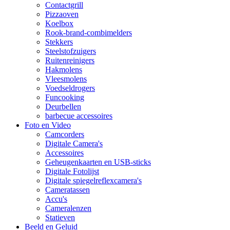
Contactgrill
Pizzaoven
Koelbox
Rook-brand-combimelders
Stekkers
Steelstofzuigers
Ruitenreinigers
Hakmolens
Vleesmolens
Voedseldrogers
Funcooking
Deurbellen
barbecue accessoires
Foto en Video
Camcorders
Digitale Camera's
Accessoires
Geheugenkaarten en USB-sticks
Digitale Fotolijst
Digitale spiegelreflexcamera's
Cameratassen
Accu's
Cameralenzen
Statieven
Beeld en Geluid