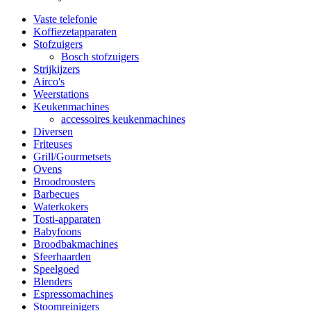
Vaste telefonie
Koffiezetapparaten
Stofzuigers
Bosch stofzuigers
Strijkijzers
Airco's
Weerstations
Keukenmachines
accessoires keukenmachines
Diversen
Friteuses
Grill/Gourmetsets
Ovens
Broodroosters
Barbecues
Waterkokers
Tosti-apparaten
Babyfoons
Broodbakmachines
Sfeerhaarden
Speelgoed
Blenders
Espressomachines
Stoomreinigers