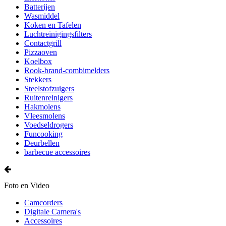
Batterijen
Wasmiddel
Koken en Tafelen
Luchtreinigingsfilters
Contactgrill
Pizzaoven
Koelbox
Rook-brand-combimelders
Stekkers
Steelstofzuigers
Ruitenreinigers
Hakmolens
Vleesmolens
Voedseldrogers
Funcooking
Deurbellen
barbecue accessoires
Foto en Video
Camcorders
Digitale Camera's
Accessoires