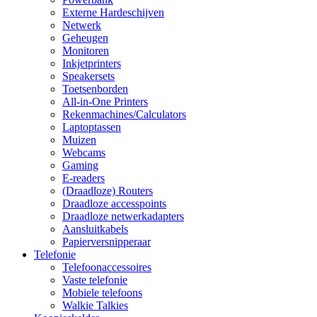
Externe Hardeschijven
Netwerk
Geheugen
Monitoren
Inkjetprinters
Speakersets
Toetsenborden
All-in-One Printers
Rekenmachines/Calculators
Laptoptassen
Muizen
Webcams
Gaming
E-readers
(Draadloze) Routers
Draadloze accesspoints
Draadloze netwerkadapters
Aansluitkabels
Papierversnipperaar
Telefonie
Telefoonaccessoires
Vaste telefonie
Mobiele telefoons
Walkie Talkies