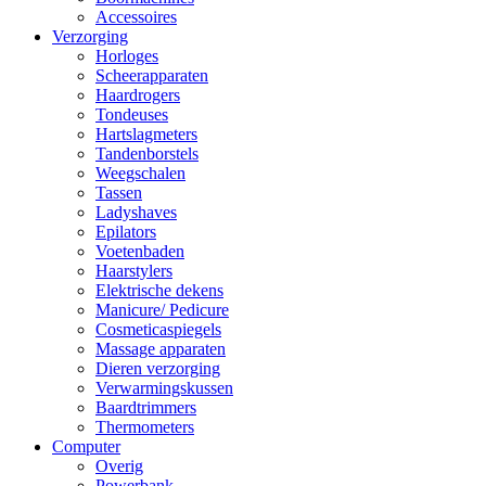
Accessoires
Verzorging
Horloges
Scheerapparaten
Haardrogers
Tondeuses
Hartslagmeters
Tandenborstels
Weegschalen
Tassen
Ladyshaves
Epilators
Voetenbaden
Haarstylers
Elektrische dekens
Manicure/ Pedicure
Cosmeticaspiegels
Massage apparaten
Dieren verzorging
Verwarmingskussen
Baardtrimmers
Thermometers
Computer
Overig
Powerbank