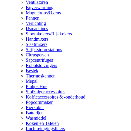
Ventilatoren
Bijverwarming
Magnetrons/Ovens
Pannen
Verlichting
IJsmachines
Stoomkokers/Rijstkokers
Handmixers
Staafmixers
Strijk-stoomstations
Citruspersen
Sapcentrifuges
Robotstofzuigers
Bestek
Thermoskannen
Mepal
Philips Hue
Stofzuigeraccessoires
Koffieaccessoires & -onderhoud
Popcornmaker
Eierkoker
Batterijen
Wasmiddel
Koken en Tafelen
Luchtreinigingsfilters