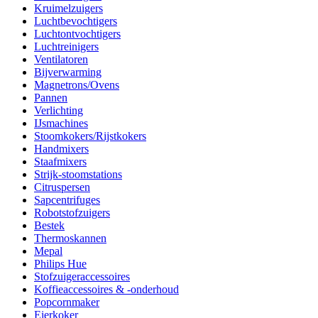
Kruimelzuigers
Luchtbevochtigers
Luchtontvochtigers
Luchtreinigers
Ventilatoren
Bijverwarming
Magnetrons/Ovens
Pannen
Verlichting
IJsmachines
Stoomkokers/Rijstkokers
Handmixers
Staafmixers
Strijk-stoomstations
Citruspersen
Sapcentrifuges
Robotstofzuigers
Bestek
Thermoskannen
Mepal
Philips Hue
Stofzuigeraccessoires
Koffieaccessoires & -onderhoud
Popcornmaker
Eierkoker