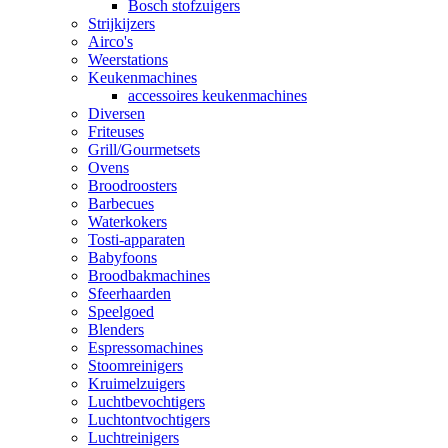
Bosch stofzuigers
Strijkijzers
Airco's
Weerstations
Keukenmachines
accessoires keukenmachines
Diversen
Friteuses
Grill/Gourmetsets
Ovens
Broodroosters
Barbecues
Waterkokers
Tosti-apparaten
Babyfoons
Broodbakmachines
Sfeerhaarden
Speelgoed
Blenders
Espressomachines
Stoomreinigers
Kruimelzuigers
Luchtbevochtigers
Luchtontvochtigers
Luchtreinigers