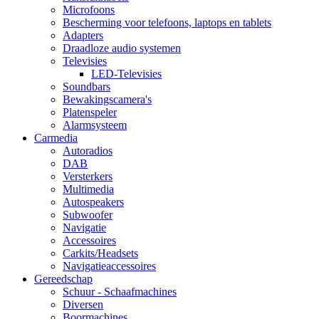
Microfoons
Bescherming voor telefoons, laptops en tablets
Adapters
Draadloze audio systemen
Televisies
LED-Televisies
Soundbars
Bewakingscamera's
Platenspeler
Alarmsysteem
Carmedia
Autoradios
DAB
Versterkers
Multimedia
Autospeakers
Subwoofer
Navigatie
Accessoires
Carkits/Headsets
Navigatieaccessoires
Gereedschap
Schuur - Schaafmachines
Diversen
Boormachines