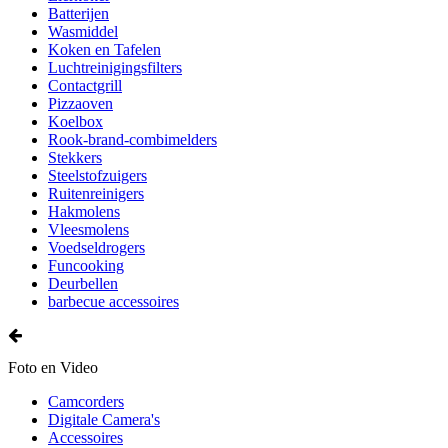
Batterijen
Wasmiddel
Koken en Tafelen
Luchtreinigingsfilters
Contactgrill
Pizzaoven
Koelbox
Rook-brand-combimelders
Stekkers
Steelstofzuigers
Ruitenreinigers
Hakmolens
Vleesmolens
Voedseldrogers
Funcooking
Deurbellen
barbecue accessoires
Foto en Video
Camcorders
Digitale Camera's
Accessoires