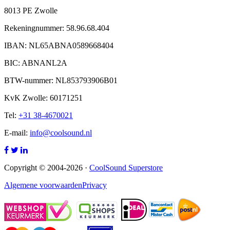
8013 PE Zwolle
Rekeningnummer: 58.96.68.404
IBAN: NL65ABNA0589668404
BIC: ABNANL2A
BTW-nummer: NL853793906B01
KvK Zwolle: 60171251
Tel:
+31 38-4670021
E-mail:
info@coolsound.nl
Copyright © 2004-2026 ·
CoolSound Superstore
Algemene voorwaarden
Privacy