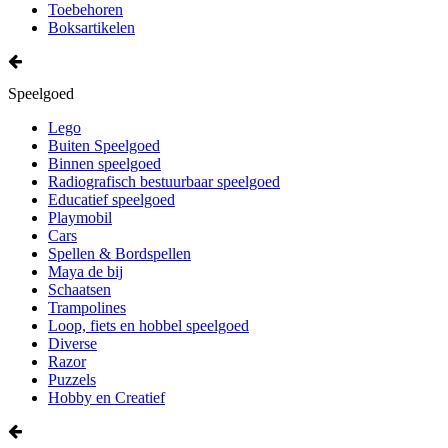
Toebehoren
Boksartikelen
Speelgoed
Lego
Buiten Speelgoed
Binnen speelgoed
Radiografisch bestuurbaar speelgoed
Educatief speelgoed
Playmobil
Cars
Spellen & Bordspellen
Maya de bij
Schaatsen
Trampolines
Loop, fiets en hobbel speelgoed
Diverse
Razor
Puzzels
Hobby en Creatief