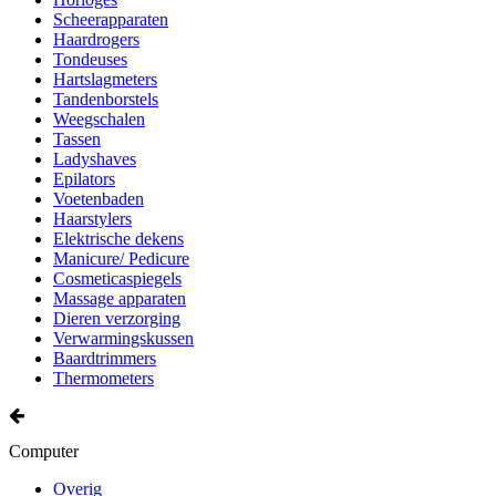
Scheerapparaten
Haardrogers
Tondeuses
Hartslagmeters
Tandenborstels
Weegschalen
Tassen
Ladyshaves
Epilators
Voetenbaden
Haarstylers
Elektrische dekens
Manicure/ Pedicure
Cosmeticaspiegels
Massage apparaten
Dieren verzorging
Verwarmingskussen
Baardtrimmers
Thermometers
Computer
Overig