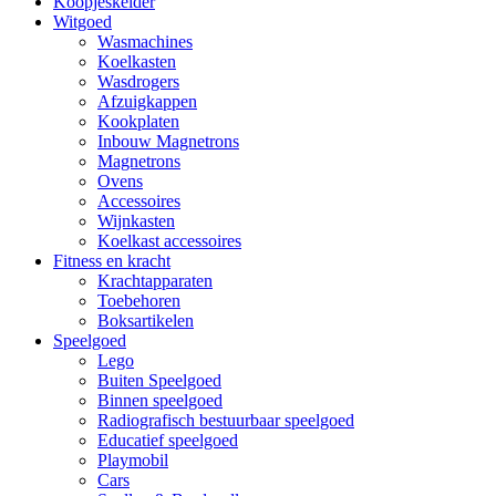
Koopjeskelder
Witgoed
Wasmachines
Koelkasten
Wasdrogers
Afzuigkappen
Kookplaten
Inbouw Magnetrons
Magnetrons
Ovens
Accessoires
Wijnkasten
Koelkast accessoires
Fitness en kracht
Krachtapparaten
Toebehoren
Boksartikelen
Speelgoed
Lego
Buiten Speelgoed
Binnen speelgoed
Radiografisch bestuurbaar speelgoed
Educatief speelgoed
Playmobil
Cars