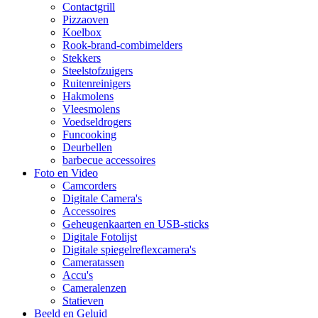
Contactgrill
Pizzaoven
Koelbox
Rook-brand-combimelders
Stekkers
Steelstofzuigers
Ruitenreinigers
Hakmolens
Vleesmolens
Voedseldrogers
Funcooking
Deurbellen
barbecue accessoires
Foto en Video
Camcorders
Digitale Camera's
Accessoires
Geheugenkaarten en USB-sticks
Digitale Fotolijst
Digitale spiegelreflexcamera's
Cameratassen
Accu's
Cameralenzen
Statieven
Beeld en Geluid