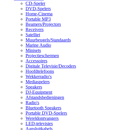
CD-Speler
DVD-Spelers
Home-Cinema
Portable MP3
Beamers/Projectors
Receivers
Satelliet
Muurbeugels/Standaards
Marine Audio
Minisets
Projectieschermen
Accessoires
Digitale Televisie/Decoders
Hoofdtelefoons
Wekkerradio's
Mediaspelers
Speakers
DJ-Equipment
Afstandsbedieningen
Radio's
Bluetooth Speakers
Portable DVD-Spelers
Wereldontvangers
LED-televisies
Aansluitkabels