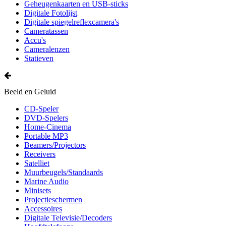
Geheugenkaarten en USB-sticks
Digitale Fotolijst
Digitale spiegelreflexcamera's
Cameratassen
Accu's
Cameralenzen
Statieven
Beeld en Geluid
CD-Speler
DVD-Spelers
Home-Cinema
Portable MP3
Beamers/Projectors
Receivers
Satelliet
Muurbeugels/Standaards
Marine Audio
Minisets
Projectieschermen
Accessoires
Digitale Televisie/Decoders