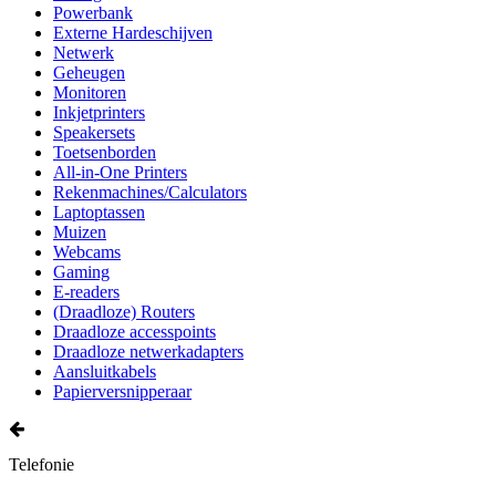
Powerbank
Externe Hardeschijven
Netwerk
Geheugen
Monitoren
Inkjetprinters
Speakersets
Toetsenborden
All-in-One Printers
Rekenmachines/Calculators
Laptoptassen
Muizen
Webcams
Gaming
E-readers
(Draadloze) Routers
Draadloze accesspoints
Draadloze netwerkadapters
Aansluitkabels
Papierversnipperaar
Telefonie