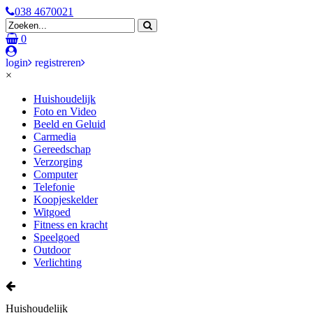
038 4670021
0
login
registreren
×
Huishoudelijk
Foto en Video
Beeld en Geluid
Carmedia
Gereedschap
Verzorging
Computer
Telefonie
Koopjeskelder
Witgoed
Fitness en kracht
Speelgoed
Outdoor
Verlichting
Huishoudelijk