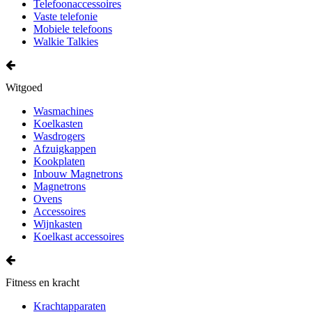
Telefoonaccessoires
Vaste telefonie
Mobiele telefoons
Walkie Talkies
Witgoed
Wasmachines
Koelkasten
Wasdrogers
Afzuigkappen
Kookplaten
Inbouw Magnetrons
Magnetrons
Ovens
Accessoires
Wijnkasten
Koelkast accessoires
Fitness en kracht
Krachtapparaten