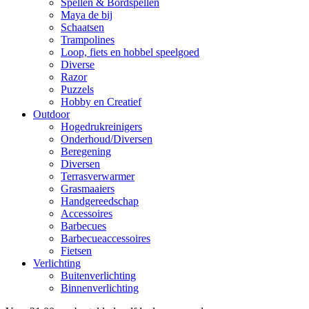
Spellen & Bordspellen
Maya de bij
Schaatsen
Trampolines
Loop, fiets en hobbel speelgoed
Diverse
Razor
Puzzels
Hobby en Creatief
Outdoor
Hogedrukreinigers
Onderhoud/Diversen
Beregening
Diversen
Terrasverwarmer
Grasmaaiers
Handgereedschap
Accessoires
Barbecues
Barbecueaccessoires
Fietsen
Verlichting
Buitenverlichting
Binnenverlichting