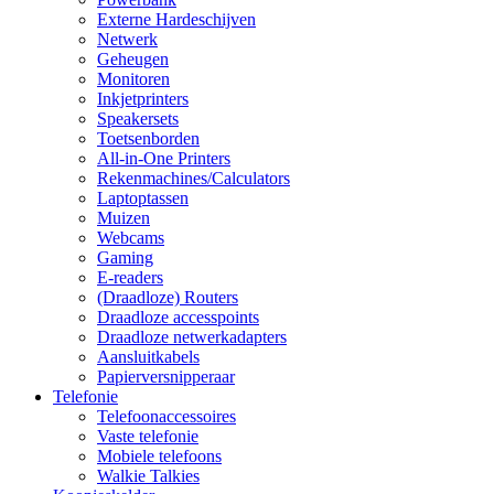
Externe Hardeschijven
Netwerk
Geheugen
Monitoren
Inkjetprinters
Speakersets
Toetsenborden
All-in-One Printers
Rekenmachines/Calculators
Laptoptassen
Muizen
Webcams
Gaming
E-readers
(Draadloze) Routers
Draadloze accesspoints
Draadloze netwerkadapters
Aansluitkabels
Papierversnipperaar
Telefonie
Telefoonaccessoires
Vaste telefonie
Mobiele telefoons
Walkie Talkies