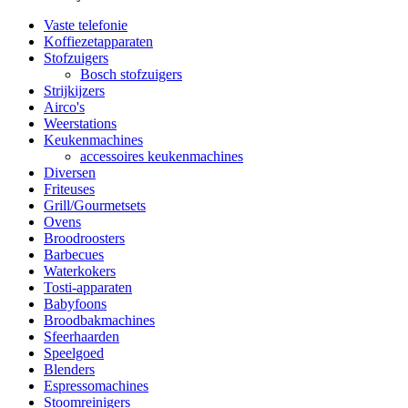
Vaste telefonie
Koffiezetapparaten
Stofzuigers
Bosch stofzuigers
Strijkijzers
Airco's
Weerstations
Keukenmachines
accessoires keukenmachines
Diversen
Friteuses
Grill/Gourmetsets
Ovens
Broodroosters
Barbecues
Waterkokers
Tosti-apparaten
Babyfoons
Broodbakmachines
Sfeerhaarden
Speelgoed
Blenders
Espressomachines
Stoomreinigers