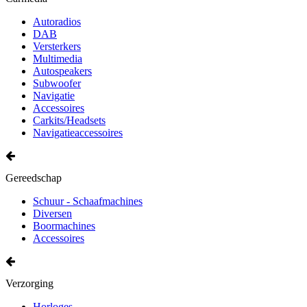
Autoradios
DAB
Versterkers
Multimedia
Autospeakers
Subwoofer
Navigatie
Accessoires
Carkits/Headsets
Navigatieaccessoires
Gereedschap
Schuur - Schaafmachines
Diversen
Boormachines
Accessoires
Verzorging
Horloges