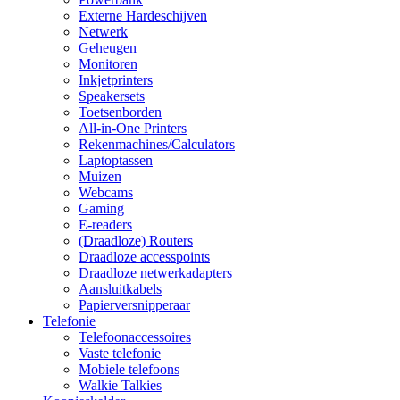
Externe Hardeschijven
Netwerk
Geheugen
Monitoren
Inkjetprinters
Speakersets
Toetsenborden
All-in-One Printers
Rekenmachines/Calculators
Laptoptassen
Muizen
Webcams
Gaming
E-readers
(Draadloze) Routers
Draadloze accesspoints
Draadloze netwerkadapters
Aansluitkabels
Papierversnipperaar
Telefonie
Telefoonaccessoires
Vaste telefonie
Mobiele telefoons
Walkie Talkies