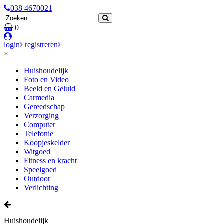
038 4670021
0
login
registreren
×
Huishoudelijk
Foto en Video
Beeld en Geluid
Carmedia
Gereedschap
Verzorging
Computer
Telefonie
Koopjeskelder
Witgoed
Fitness en kracht
Speelgoed
Outdoor
Verlichting
Huishoudelijk