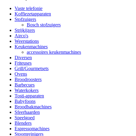
Vaste telefonie
Koffiezetapparaten
Stofzuigers
Bosch stofzuigers
Strijkijzers
Airco's
Weerstations
Keukenmachines
accessoires keukenmachines
Diversen
Friteuses
Grill/Gourmetsets
Ovens
Broodroosters
Barbecues
Waterkokers
Tosti-apparaten
Babyfoons
Broodbakmachines
Sfeerhaarden
Speelgoed
Blenders
Espressomachines
Stoomreinigers