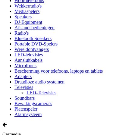
Hoofdtelefoons
Wekkerradio's
Mediaspelers
Speakers
DJ-Equipment
Afstandsbedieningen
Radio's
Bluetooth Speakers
Portable DVD-Spelers
Wereldontvangers
LED-televisies
Aansluitkabels
Microfoons
Bescherming voor telefoons, laptops en tablets
Adapters
Draadloze audio systemen
Televisies
LED-Televisies
Soundbars
Bewakingscamera's
Platenspeler
Alarmsysteem
Carmedia