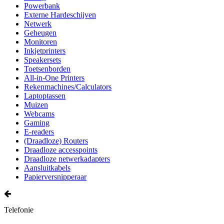
Powerbank
Externe Hardeschijven
Netwerk
Geheugen
Monitoren
Inkjetprinters
Speakersets
Toetsenborden
All-in-One Printers
Rekenmachines/Calculators
Laptoptassen
Muizen
Webcams
Gaming
E-readers
(Draadloze) Routers
Draadloze accesspoints
Draadloze netwerkadapters
Aansluitkabels
Papierversnipperaar
Telefonie