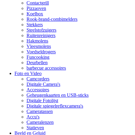
Contactgrill
Pizzaoven
Koelbox
Rook-brand-combimelders
Stekkers
Steelstofzuigers
Ruitenreinigers
Hakmolens
Vleesmolens
Voedseldrogers
Funcooking
Deurbellen
barbecue accessoires
Foto en Video
Camcorders
Digitale Camera's
Accessoires
Geheugenkaarten en USB-sticks
Digitale Fotolijst
Digitale spiegelreflexcamera's
Cameratassen
Accu's
Cameralenzen
Statieven
Beeld en Geluid