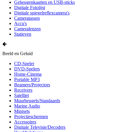
Geheugenkaarten en USB-sticks
Digitale Fotolijst
Digitale spiegelreflexcamera's
Cameratassen
Accu's
Cameralenzen
Statieven
Beeld en Geluid
CD-Speler
DVD-Spelers
Home-Cinema
Portable MP3
Beamers/Projectors
Receivers
Satelliet
Muurbeugels/Standaards
Marine Audio
Minisets
Projectieschermen
Accessoires
Digitale Televisie/Decoders