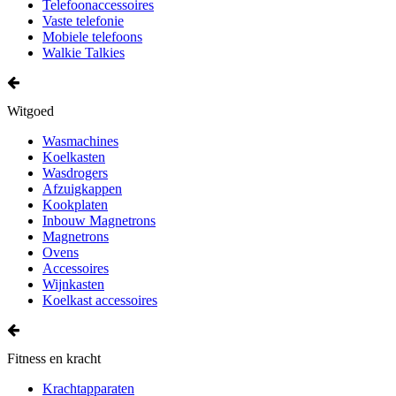
Telefoonaccessoires
Vaste telefonie
Mobiele telefoons
Walkie Talkies
Witgoed
Wasmachines
Koelkasten
Wasdrogers
Afzuigkappen
Kookplaten
Inbouw Magnetrons
Magnetrons
Ovens
Accessoires
Wijnkasten
Koelkast accessoires
Fitness en kracht
Krachtapparaten