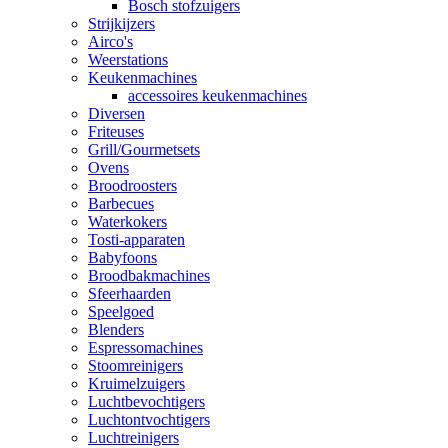
Bosch stofzuigers
Strijkijzers
Airco's
Weerstations
Keukenmachines
accessoires keukenmachines
Diversen
Friteuses
Grill/Gourmetsets
Ovens
Broodroosters
Barbecues
Waterkokers
Tosti-apparaten
Babyfoons
Broodbakmachines
Sfeerhaarden
Speelgoed
Blenders
Espressomachines
Stoomreinigers
Kruimelzuigers
Luchtbevochtigers
Luchtontvochtigers
Luchtreinigers