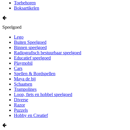
Toebehoren
Boksartikelen
Speelgoed
Lego
Buiten Speelgoed
Binnen speelgoed
Radiografisch bestuurbaar speelgoed
Educatief speelgoed
Playmobil
Cars
Spellen & Bordspellen
Maya de bij
Schaatsen
Trampolines
Loop, fiets en hobbel speelgoed
Diverse
Razor
Puzzels
Hobby en Creatief