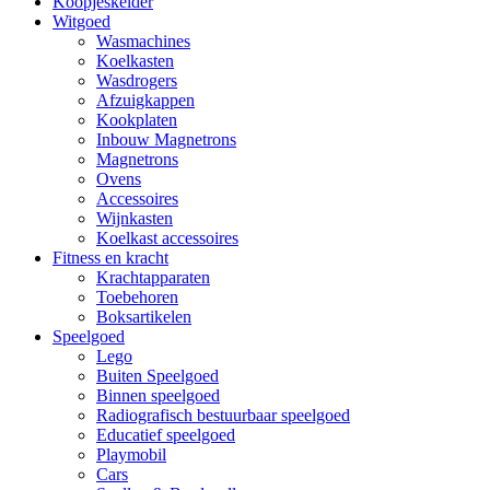
Koopjeskelder
Witgoed
Wasmachines
Koelkasten
Wasdrogers
Afzuigkappen
Kookplaten
Inbouw Magnetrons
Magnetrons
Ovens
Accessoires
Wijnkasten
Koelkast accessoires
Fitness en kracht
Krachtapparaten
Toebehoren
Boksartikelen
Speelgoed
Lego
Buiten Speelgoed
Binnen speelgoed
Radiografisch bestuurbaar speelgoed
Educatief speelgoed
Playmobil
Cars