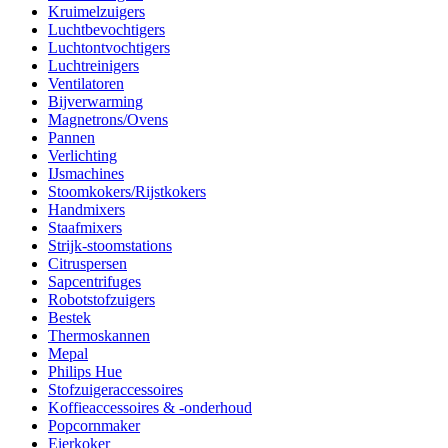
Kruimelzuigers
Luchtbevochtigers
Luchtontvochtigers
Luchtreinigers
Ventilatoren
Bijverwarming
Magnetrons/Ovens
Pannen
Verlichting
IJsmachines
Stoomkokers/Rijstkokers
Handmixers
Staafmixers
Strijk-stoomstations
Citruspersen
Sapcentrifuges
Robotstofzuigers
Bestek
Thermoskannen
Mepal
Philips Hue
Stofzuigeraccessoires
Koffieaccessoires & -onderhoud
Popcornmaker
Eierkoker