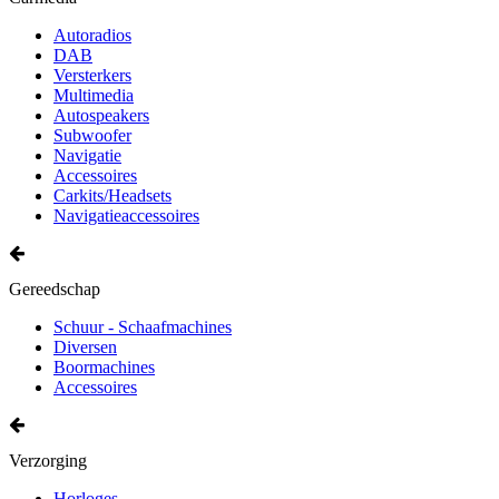
Autoradios
DAB
Versterkers
Multimedia
Autospeakers
Subwoofer
Navigatie
Accessoires
Carkits/Headsets
Navigatieaccessoires
Gereedschap
Schuur - Schaafmachines
Diversen
Boormachines
Accessoires
Verzorging
Horloges