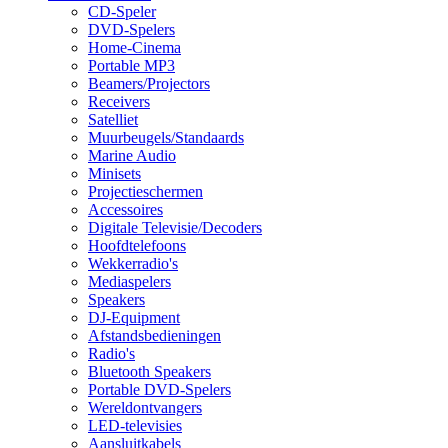
CD-Speler
DVD-Spelers
Home-Cinema
Portable MP3
Beamers/Projectors
Receivers
Satelliet
Muurbeugels/Standaards
Marine Audio
Minisets
Projectieschermen
Accessoires
Digitale Televisie/Decoders
Hoofdtelefoons
Wekkerradio's
Mediaspelers
Speakers
DJ-Equipment
Afstandsbedieningen
Radio's
Bluetooth Speakers
Portable DVD-Spelers
Wereldontvangers
LED-televisies
Aansluitkabels