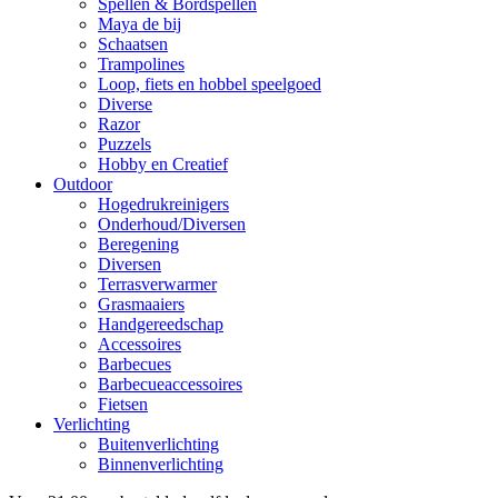
Spellen & Bordspellen
Maya de bij
Schaatsen
Trampolines
Loop, fiets en hobbel speelgoed
Diverse
Razor
Puzzels
Hobby en Creatief
Outdoor
Hogedrukreinigers
Onderhoud/Diversen
Beregening
Diversen
Terrasverwarmer
Grasmaaiers
Handgereedschap
Accessoires
Barbecues
Barbecueaccessoires
Fietsen
Verlichting
Buitenverlichting
Binnenverlichting