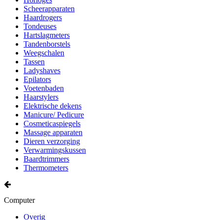
Scheerapparaten
Haardrogers
Tondeuses
Hartslagmeters
Tandenborstels
Weegschalen
Tassen
Ladyshaves
Epilators
Voetenbaden
Haarstylers
Elektrische dekens
Manicure/ Pedicure
Cosmeticaspiegels
Massage apparaten
Dieren verzorging
Verwarmingskussen
Baardtrimmers
Thermometers
Computer
Overig