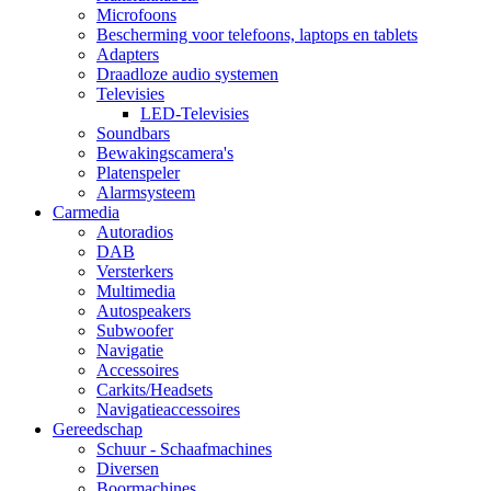
Microfoons
Bescherming voor telefoons, laptops en tablets
Adapters
Draadloze audio systemen
Televisies
LED-Televisies
Soundbars
Bewakingscamera's
Platenspeler
Alarmsysteem
Carmedia
Autoradios
DAB
Versterkers
Multimedia
Autospeakers
Subwoofer
Navigatie
Accessoires
Carkits/Headsets
Navigatieaccessoires
Gereedschap
Schuur - Schaafmachines
Diversen
Boormachines