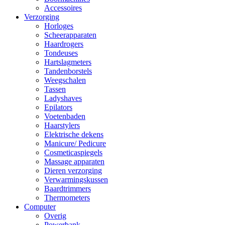
Accessoires
Verzorging
Horloges
Scheerapparaten
Haardrogers
Tondeuses
Hartslagmeters
Tandenborstels
Weegschalen
Tassen
Ladyshaves
Epilators
Voetenbaden
Haarstylers
Elektrische dekens
Manicure/ Pedicure
Cosmeticaspiegels
Massage apparaten
Dieren verzorging
Verwarmingskussen
Baardtrimmers
Thermometers
Computer
Overig
Powerbank