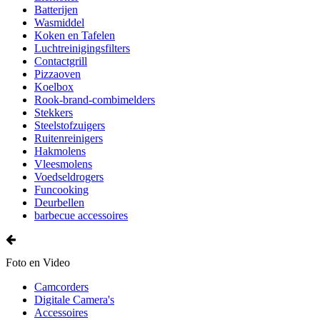
Batterijen
Wasmiddel
Koken en Tafelen
Luchtreinigingsfilters
Contactgrill
Pizzaoven
Koelbox
Rook-brand-combimelders
Stekkers
Steelstofzuigers
Ruitenreinigers
Hakmolens
Vleesmolens
Voedseldrogers
Funcooking
Deurbellen
barbecue accessoires
Foto en Video
Camcorders
Digitale Camera's
Accessoires