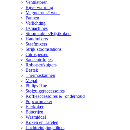
Ventilatoren
Bijverwarming
Magnetrons/Ovens
Pannen
Verlichting
IJsmachines
Stoomkokers/Rijstkokers
Handmixers
Staafmixers
Strijk-stoomstations
Citruspersen
Sapcentrifuges
Robotstofzuigers
Bestek
Thermoskannen
Mepal
Philips Hue
Stofzuigeraccessoires
Koffieaccessoires & -onderhoud
Popcornmaker
Eierkoker
Batterijen
Wasmiddel
Koken en Tafelen
Luchtreinigingsfilters