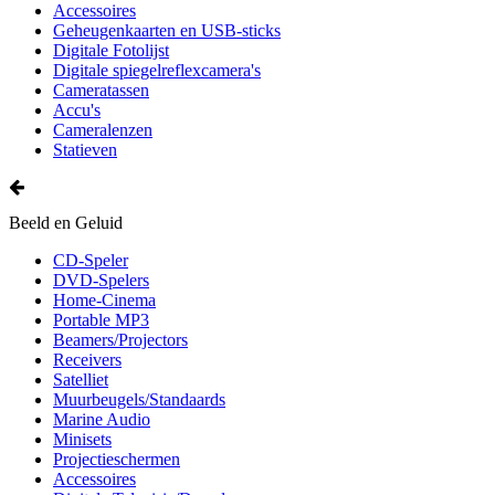
Accessoires
Geheugenkaarten en USB-sticks
Digitale Fotolijst
Digitale spiegelreflexcamera's
Cameratassen
Accu's
Cameralenzen
Statieven
Beeld en Geluid
CD-Speler
DVD-Spelers
Home-Cinema
Portable MP3
Beamers/Projectors
Receivers
Satelliet
Muurbeugels/Standaards
Marine Audio
Minisets
Projectieschermen
Accessoires