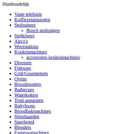
Huishoudelijk
Vaste telefonie
Koffiezetapparaten
Stofzuigers
Bosch stofzuigers
Strijkijzers
Airco's
Weerstations
Keukenmachines
accessoires keukenmachines
Diversen
Friteuses
Grill/Gourmetsets
Ovens
Broodroosters
Barbecues
Waterkokers
Tosti-apparaten
Babyfoons
Broodbakmachines
Sfeerhaarden
Speelgoed
Blenders
Espressomachines