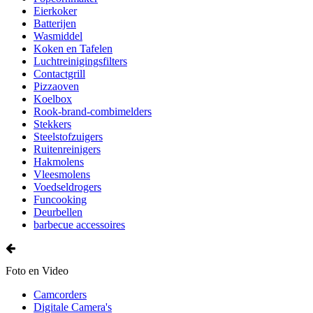
Eierkoker
Batterijen
Wasmiddel
Koken en Tafelen
Luchtreinigingsfilters
Contactgrill
Pizzaoven
Koelbox
Rook-brand-combimelders
Stekkers
Steelstofzuigers
Ruitenreinigers
Hakmolens
Vleesmolens
Voedseldrogers
Funcooking
Deurbellen
barbecue accessoires
Foto en Video
Camcorders
Digitale Camera's