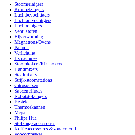
Stoomreinigers
Kruimelzuigers
Luchtbevochtigers
Luchtontvochtigers
Luchtreinigers
Ventilatoren
Bijverwarming
Magnetrons/Ovens
Pannen
Verlichting
IJsmachines
Stoomkokers/Rijstkokers
Handmixers
Staafmixers
Strijk-stoomstations
Citruspersen
Sapcentrifuges
Robotstofzuigers
Bestek
Thermoskannen
Mepal
Philips Hue
Stofzuigeraccessoires
Koffieaccessoires & -onderhoud
Popcornmaker