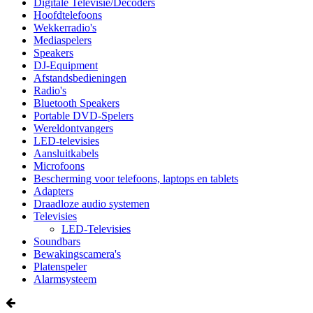
Digitale Televisie/Decoders
Hoofdtelefoons
Wekkerradio's
Mediaspelers
Speakers
DJ-Equipment
Afstandsbedieningen
Radio's
Bluetooth Speakers
Portable DVD-Spelers
Wereldontvangers
LED-televisies
Aansluitkabels
Microfoons
Bescherming voor telefoons, laptops en tablets
Adapters
Draadloze audio systemen
Televisies
LED-Televisies
Soundbars
Bewakingscamera's
Platenspeler
Alarmsysteem