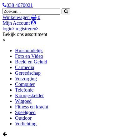
038 4670021
Winkelwagen
0
Mijn Account
login
registreren
Bekijk ons assortiment
×
Huishoudelijk
Foto en Video
Beeld en Geluid
Carmedia
Gereedschap
Verzorging
Computer
Telefonie
Koopjeskelder
Witgoed
Fitness en kracht
Speelgoed
Outdoor
Verlichting