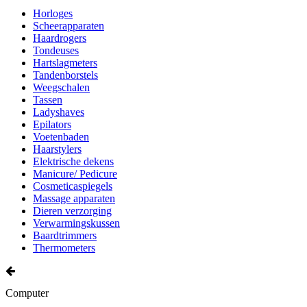
Horloges
Scheerapparaten
Haardrogers
Tondeuses
Hartslagmeters
Tandenborstels
Weegschalen
Tassen
Ladyshaves
Epilators
Voetenbaden
Haarstylers
Elektrische dekens
Manicure/ Pedicure
Cosmeticaspiegels
Massage apparaten
Dieren verzorging
Verwarmingskussen
Baardtrimmers
Thermometers
Computer