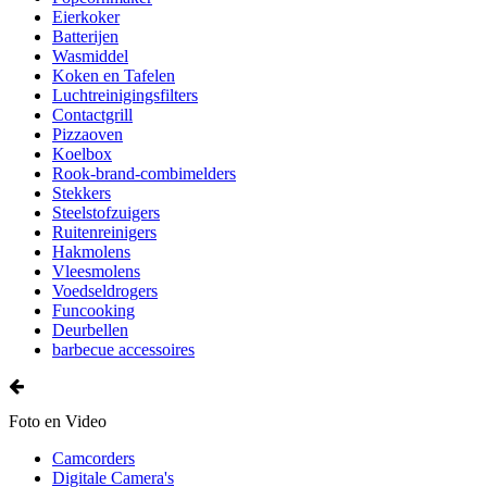
Eierkoker
Batterijen
Wasmiddel
Koken en Tafelen
Luchtreinigingsfilters
Contactgrill
Pizzaoven
Koelbox
Rook-brand-combimelders
Stekkers
Steelstofzuigers
Ruitenreinigers
Hakmolens
Vleesmolens
Voedseldrogers
Funcooking
Deurbellen
barbecue accessoires
Foto en Video
Camcorders
Digitale Camera's