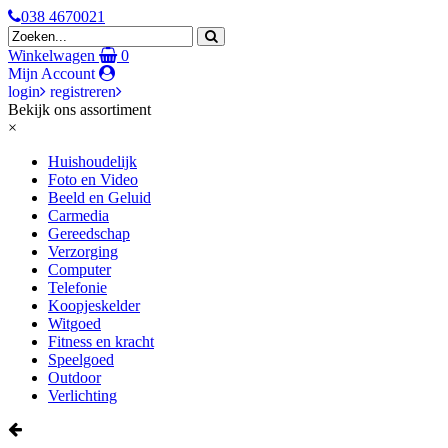
038 4670021
Winkelwagen
0
Mijn Account
login
registreren
Bekijk ons assortiment
×
Huishoudelijk
Foto en Video
Beeld en Geluid
Carmedia
Gereedschap
Verzorging
Computer
Telefonie
Koopjeskelder
Witgoed
Fitness en kracht
Speelgoed
Outdoor
Verlichting