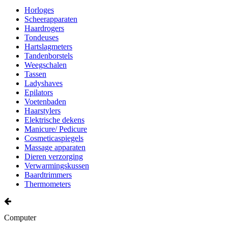
Horloges
Scheerapparaten
Haardrogers
Tondeuses
Hartslagmeters
Tandenborstels
Weegschalen
Tassen
Ladyshaves
Epilators
Voetenbaden
Haarstylers
Elektrische dekens
Manicure/ Pedicure
Cosmeticaspiegels
Massage apparaten
Dieren verzorging
Verwarmingskussen
Baardtrimmers
Thermometers
Computer