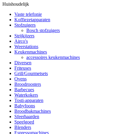
Huishoudelijk
Vaste telefonie
Koffiezetapparaten
Stofzuigers
Bosch stofzuigers
Strijkijzers
Airco's
Weerstations
Keukenmachines
accessoires keukenmachines
Diversen
Friteuses
Grill/Gourmetsets
Ovens
Broodroosters
Barbecues
Waterkokers
Tosti-apparaten
Babyfoons
Broodbakmachines
Sfeerhaarden
Speelgoed
Blenders
Espressomachines