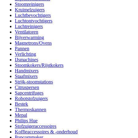
Stoomreinigers
Kruimelzuigers
Luchtbevochtigers
Luchtontvochtigers
Luchtreinigers
Ventilatoren
Bijverwarming
Magnetrons/Ovens
Pannen
Verlichting
IJsmachines
Stoomkokers/Rijstkokers
Handmixers
Staafmixers
Strijk-stoomstations
Citruspersen
Sapcentrifuges
Robotstofzuigers
Bestek
Thermoskannen
Mepal
Philips Hue
Stofzuigeraccessoires
Koffieaccessoires & -onderhoud
Popcornmaker