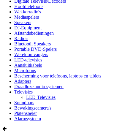
Digitale Televisie/Decoders
Hoofdtelefoons
Wekkerradio's
Mediaspelers
Speakers
DJ-Equipment
Afstandsbedieningen
Radio's
Bluetooth Speakers
Portable DVD-Spelers
Wereldontvangers
LED-televisies
Aansluitkabels
Microfoons
Bescherming voor telefoons, laptops en tablets
Adapters
Draadloze audio systemen
Televisies
LED-Televisies
Soundbars
Bewakingscamera's
Platenspeler
Alarmsysteem