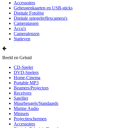
Accessoires
Geheugenkaarten en USB-sticks
Digitale Fotolijst
Digitale spiegelreflexcamera's
Cameratassen
Accu's
Cameralenzen
Statieven
Beeld en Geluid
CD-Speler
DVD-Spelers
Home-Cinema
Portable MP3
Beamers/Projectors
Receivers
Satelliet
Muurbeugels/Standaards
Marine Audio
Minisets
Projectieschermen
Accessoires