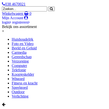
038 4670021
Winkelwagen
0
Mijn Account
login
registreren
Bekijk ons assortiment
×
Huishoudelijk
Foto en Video
Beeld en Geluid
Carmedia
Gereedschap
Verzorging
Computer
Telefonie
Koopjeskelder
Witgoed
Fitness en kracht
Speelgoed
Outdoor
Verlichting