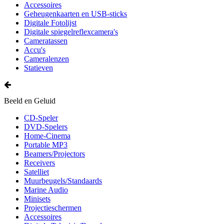
Accessoires
Geheugenkaarten en USB-sticks
Digitale Fotolijst
Digitale spiegelreflexcamera's
Cameratassen
Accu's
Cameralenzen
Statieven
Beeld en Geluid
CD-Speler
DVD-Spelers
Home-Cinema
Portable MP3
Beamers/Projectors
Receivers
Satelliet
Muurbeugels/Standaards
Marine Audio
Minisets
Projectieschermen
Accessoires