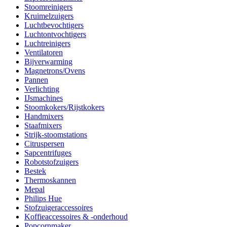
Stoomreinigers
Kruimelzuigers
Luchtbevochtigers
Luchtontvochtigers
Luchtreinigers
Ventilatoren
Bijverwarming
Magnetrons/Ovens
Pannen
Verlichting
IJsmachines
Stoomkokers/Rijstkokers
Handmixers
Staafmixers
Strijk-stoomstations
Citruspersen
Sapcentrifuges
Robotstofzuigers
Bestek
Thermoskannen
Mepal
Philips Hue
Stofzuigeraccessoires
Koffieaccessoires & -onderhoud
Popcornmaker