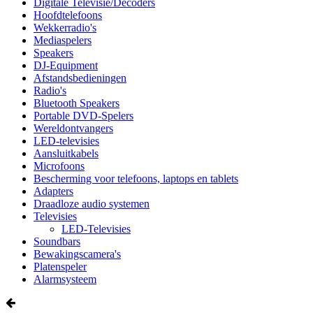
Digitale Televisie/Decoders
Hoofdtelefoons
Wekkerradio's
Mediaspelers
Speakers
DJ-Equipment
Afstandsbedieningen
Radio's
Bluetooth Speakers
Portable DVD-Spelers
Wereldontvangers
LED-televisies
Aansluitkabels
Microfoons
Bescherming voor telefoons, laptops en tablets
Adapters
Draadloze audio systemen
Televisies
LED-Televisies
Soundbars
Bewakingscamera's
Platenspeler
Alarmsysteem