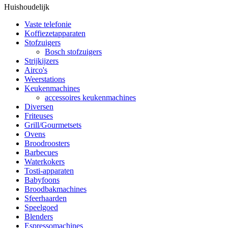
Huishoudelijk
Vaste telefonie
Koffiezetapparaten
Stofzuigers
Bosch stofzuigers
Strijkijzers
Airco's
Weerstations
Keukenmachines
accessoires keukenmachines
Diversen
Friteuses
Grill/Gourmetsets
Ovens
Broodroosters
Barbecues
Waterkokers
Tosti-apparaten
Babyfoons
Broodbakmachines
Sfeerhaarden
Speelgoed
Blenders
Espressomachines