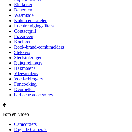
Eierkoker
Batterijen
Wasmiddel
Koken en Tafelen
Luchtreinigingsfilters
Contactgrill
Pizzaoven
Koelbox
Rook-brand-combimelders
Stekkers
Steelstofzuigers
Ruitenreinigers
Hakmolens
Vleesmolens
Voedseldrogers
Funcooking
Deurbellen
barbecue accessoires
Foto en Video
Camcorders
Digitale Camera's