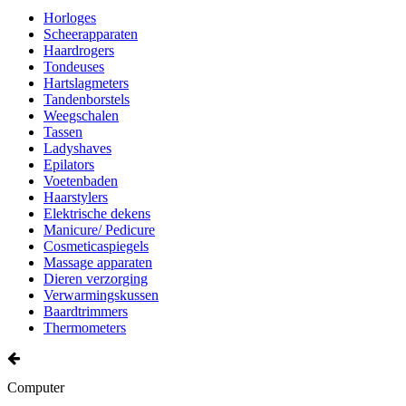
Horloges
Scheerapparaten
Haardrogers
Tondeuses
Hartslagmeters
Tandenborstels
Weegschalen
Tassen
Ladyshaves
Epilators
Voetenbaden
Haarstylers
Elektrische dekens
Manicure/ Pedicure
Cosmeticaspiegels
Massage apparaten
Dieren verzorging
Verwarmingskussen
Baardtrimmers
Thermometers
Computer