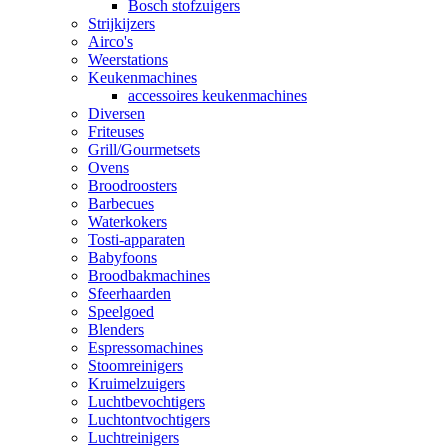
Bosch stofzuigers
Strijkijzers
Airco's
Weerstations
Keukenmachines
accessoires keukenmachines
Diversen
Friteuses
Grill/Gourmetsets
Ovens
Broodroosters
Barbecues
Waterkokers
Tosti-apparaten
Babyfoons
Broodbakmachines
Sfeerhaarden
Speelgoed
Blenders
Espressomachines
Stoomreinigers
Kruimelzuigers
Luchtbevochtigers
Luchtontvochtigers
Luchtreinigers