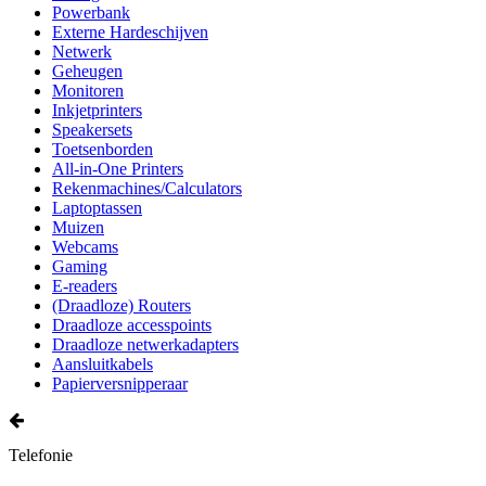
Powerbank
Externe Hardeschijven
Netwerk
Geheugen
Monitoren
Inkjetprinters
Speakersets
Toetsenborden
All-in-One Printers
Rekenmachines/Calculators
Laptoptassen
Muizen
Webcams
Gaming
E-readers
(Draadloze) Routers
Draadloze accesspoints
Draadloze netwerkadapters
Aansluitkabels
Papierversnipperaar
Telefonie