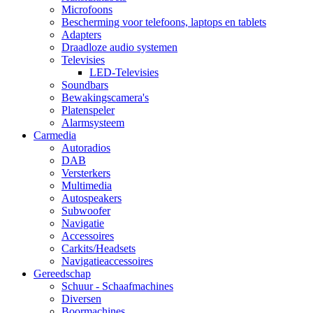
Microfoons
Bescherming voor telefoons, laptops en tablets
Adapters
Draadloze audio systemen
Televisies
LED-Televisies
Soundbars
Bewakingscamera's
Platenspeler
Alarmsysteem
Carmedia
Autoradios
DAB
Versterkers
Multimedia
Autospeakers
Subwoofer
Navigatie
Accessoires
Carkits/Headsets
Navigatieaccessoires
Gereedschap
Schuur - Schaafmachines
Diversen
Boormachines