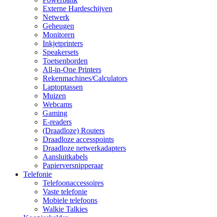
Externe Hardeschijven
Netwerk
Geheugen
Monitoren
Inkjetprinters
Speakersets
Toetsenborden
All-in-One Printers
Rekenmachines/Calculators
Laptoptassen
Muizen
Webcams
Gaming
E-readers
(Draadloze) Routers
Draadloze accesspoints
Draadloze netwerkadapters
Aansluitkabels
Papierversnipperaar
Telefonie
Telefoonaccessoires
Vaste telefonie
Mobiele telefoons
Walkie Talkies