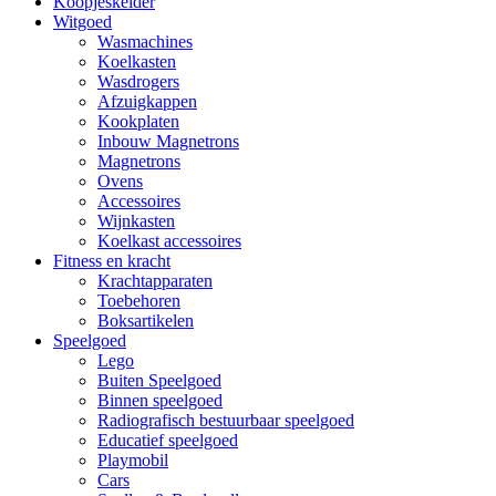
Koopjeskelder
Witgoed
Wasmachines
Koelkasten
Wasdrogers
Afzuigkappen
Kookplaten
Inbouw Magnetrons
Magnetrons
Ovens
Accessoires
Wijnkasten
Koelkast accessoires
Fitness en kracht
Krachtapparaten
Toebehoren
Boksartikelen
Speelgoed
Lego
Buiten Speelgoed
Binnen speelgoed
Radiografisch bestuurbaar speelgoed
Educatief speelgoed
Playmobil
Cars