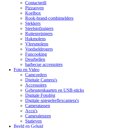
Contactgrill
Pizzaoven
Koelbox
Rook-brand-combimelders
Stekkers
Steelstofzuigers
Ruitenreinigers
Hakmolens
Vleesmolens
Voedseldrogers
Funcooking
Deurbellen
barbecue accessoires
Foto en Video
Camcorders
Digitale Camera's
Accessoires
Geheugenkaarten en USB-sticks
Digitale Fotolijst
Digitale spiegelreflexcamera's
Cameratassen
Accu's
Cameralenzen
Statieven
Beeld en Geluid