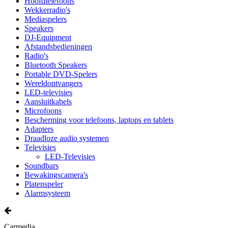
Hoofdtelefoons
Wekkerradio's
Mediaspelers
Speakers
DJ-Equipment
Afstandsbedieningen
Radio's
Bluetooth Speakers
Portable DVD-Spelers
Wereldontvangers
LED-televisies
Aansluitkabels
Microfoons
Bescherming voor telefoons, laptops en tablets
Adapters
Draadloze audio systemen
Televisies
LED-Televisies
Soundbars
Bewakingscamera's
Platenspeler
Alarmsysteem
Carmedia