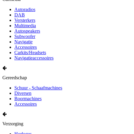
Autoradios
DAB
Versterkers
Multimedia
Autospeakers
Subwoofer
Navigatie
Accessoires
Carkits/Headsets
Navigatieaccessoires
Gereedschap
Schuur - Schaafmachines
Diversen
Boormachines
Accessoires
Verzorging
Horloges