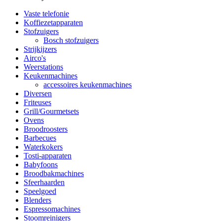
Vaste telefonie
Koffiezetapparaten
Stofzuigers
Bosch stofzuigers
Strijkijzers
Airco's
Weerstations
Keukenmachines
accessoires keukenmachines
Diversen
Friteuses
Grill/Gourmetsets
Ovens
Broodroosters
Barbecues
Waterkokers
Tosti-apparaten
Babyfoons
Broodbakmachines
Sfeerhaarden
Speelgoed
Blenders
Espressomachines
Stoomreinigers