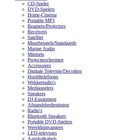
CD-Speler
DVD-Spelers
Home-Cinema
Portable MP3
Beamers/Projectors
Receivers
Satelliet
Muurbeugels/Standaards
Marine Audio
Minisets
Projectieschermen
Accessoires
Digitale Televisie/Decoders
Hoofdtelefoons
Wekkerradio's
Mediaspelers
Speakers
DJ-Equipment
Afstandsbedieningen
Radio's
Bluetooth Speakers
Portable DVD-Spelers
Wereldontvangers
LED-televisies
Aansluitkabels