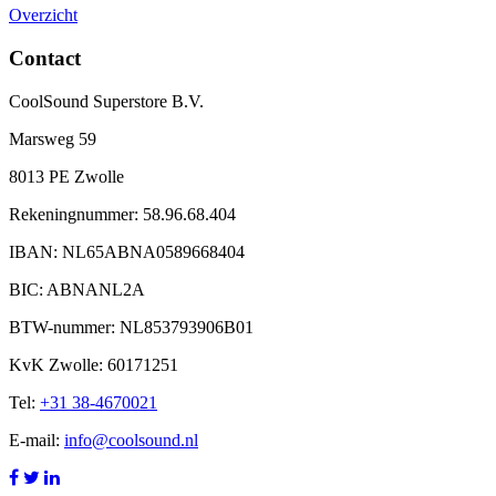
Overzicht
Contact
CoolSound Superstore B.V.
Marsweg 59
8013 PE Zwolle
Rekeningnummer: 58.96.68.404
IBAN: NL65ABNA0589668404
BIC: ABNANL2A
BTW-nummer: NL853793906B01
KvK Zwolle: 60171251
Tel:
+31 38-4670021
E-mail:
info@coolsound.nl