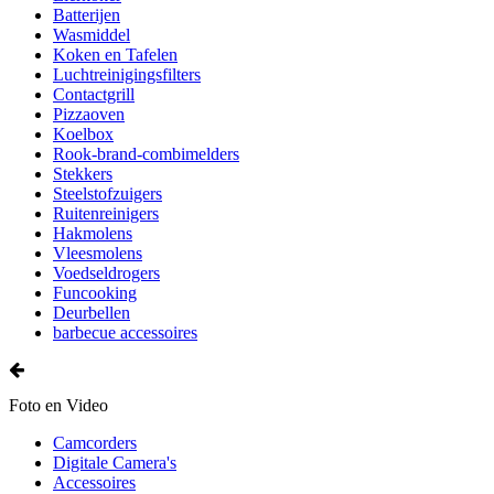
Batterijen
Wasmiddel
Koken en Tafelen
Luchtreinigingsfilters
Contactgrill
Pizzaoven
Koelbox
Rook-brand-combimelders
Stekkers
Steelstofzuigers
Ruitenreinigers
Hakmolens
Vleesmolens
Voedseldrogers
Funcooking
Deurbellen
barbecue accessoires
Foto en Video
Camcorders
Digitale Camera's
Accessoires