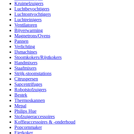
Kruimelzuigers
Luchtbevochtigers
Luchtontvochtigers
Luchtreinigers
Ventilatoren
Bijverwarming
Magnetrons/Ovens
Pannen
Verlichting
IJsmachines
Stoomkokers/Rijstkokers
Handmixers
Staafmixers
Strijk-stoomstations
Citruspersen
Sapcentrifuges
Robotstofzuigers
Bestek
Thermoskannen
Mepal
Philips Hue
Stofzuigeraccessoires
Koffieaccessoires & -onderhoud
Popcornmaker
Eierkoker