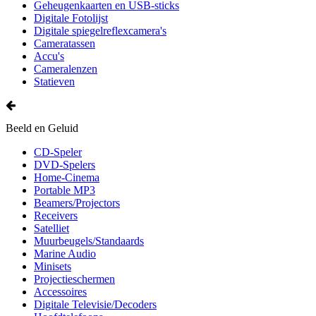
Geheugenkaarten en USB-sticks
Digitale Fotolijst
Digitale spiegelreflexcamera's
Cameratassen
Accu's
Cameralenzen
Statieven
Beeld en Geluid
CD-Speler
DVD-Spelers
Home-Cinema
Portable MP3
Beamers/Projectors
Receivers
Satelliet
Muurbeugels/Standaards
Marine Audio
Minisets
Projectieschermen
Accessoires
Digitale Televisie/Decoders