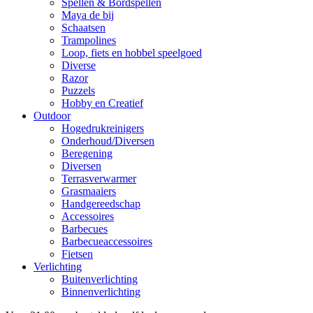
Spellen & Bordspellen
Maya de bij
Schaatsen
Trampolines
Loop, fiets en hobbel speelgoed
Diverse
Razor
Puzzels
Hobby en Creatief
Outdoor
Hogedrukreinigers
Onderhoud/Diversen
Beregening
Diversen
Terrasverwarmer
Grasmaaiers
Handgereedschap
Accessoires
Barbecues
Barbecueaccessoires
Fietsen
Verlichting
Buitenverlichting
Binnenverlichting