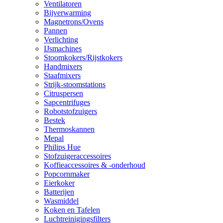
Ventilatoren
Bijverwarming
Magnetrons/Ovens
Pannen
Verlichting
IJsmachines
Stoomkokers/Rijstkokers
Handmixers
Staafmixers
Strijk-stoomstations
Citruspersen
Sapcentrifuges
Robotstofzuigers
Bestek
Thermoskannen
Mepal
Philips Hue
Stofzuigeraccessoires
Koffieaccessoires & -onderhoud
Popcornmaker
Eierkoker
Batterijen
Wasmiddel
Koken en Tafelen
Luchtreinigingsfilters