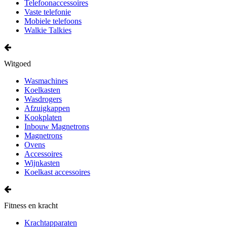
Telefoonaccessoires
Vaste telefonie
Mobiele telefoons
Walkie Talkies
Witgoed
Wasmachines
Koelkasten
Wasdrogers
Afzuigkappen
Kookplaten
Inbouw Magnetrons
Magnetrons
Ovens
Accessoires
Wijnkasten
Koelkast accessoires
Fitness en kracht
Krachtapparaten