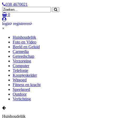
038 4670021
0
login
registreren
×
Huishoudelijk
Foto en Video
Beeld en Geluid
Carmedia
Gereedschap
Verzorging
Computer
Telefonie
Koopjeskelder
Witgoed
Fitness en kracht
Speelgoed
Outdoor
Verlichting
Huishoudelijk