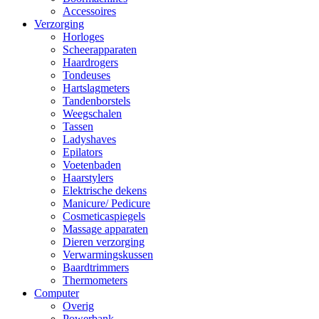
Accessoires
Verzorging
Horloges
Scheerapparaten
Haardrogers
Tondeuses
Hartslagmeters
Tandenborstels
Weegschalen
Tassen
Ladyshaves
Epilators
Voetenbaden
Haarstylers
Elektrische dekens
Manicure/ Pedicure
Cosmeticaspiegels
Massage apparaten
Dieren verzorging
Verwarmingskussen
Baardtrimmers
Thermometers
Computer
Overig
Powerbank