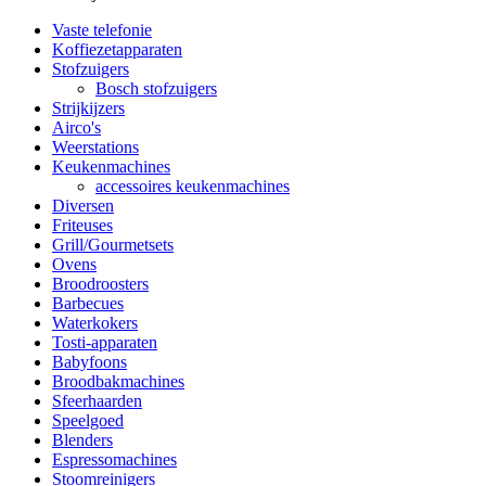
Vaste telefonie
Koffiezetapparaten
Stofzuigers
Bosch stofzuigers
Strijkijzers
Airco's
Weerstations
Keukenmachines
accessoires keukenmachines
Diversen
Friteuses
Grill/Gourmetsets
Ovens
Broodroosters
Barbecues
Waterkokers
Tosti-apparaten
Babyfoons
Broodbakmachines
Sfeerhaarden
Speelgoed
Blenders
Espressomachines
Stoomreinigers