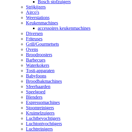
Bosch stofzuigers
Strijkijzers
Airco's
Weerstations
Keukenmachines
accessoires keukenmachines
Diversen
Friteuses
Grill/Gourmetsets
Ovens
Broodroosters
Barbecues
Waterkokers
Tosti-apparaten
Babyfoons
Broodbakmachines
Sfeerhaarden
Speelgoed
Blenders
Espressomachines
Stoomreinigers
Kruimelzuigers
Luchtbevochtigers
Luchtontvochtigers
Luchtreinigers