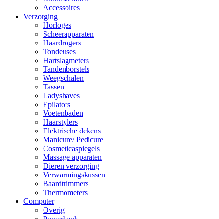
Accessoires
Verzorging
Horloges
Scheerapparaten
Haardrogers
Tondeuses
Hartslagmeters
Tandenborstels
Weegschalen
Tassen
Ladyshaves
Epilators
Voetenbaden
Haarstylers
Elektrische dekens
Manicure/ Pedicure
Cosmeticaspiegels
Massage apparaten
Dieren verzorging
Verwarmingskussen
Baardtrimmers
Thermometers
Computer
Overig
Powerbank