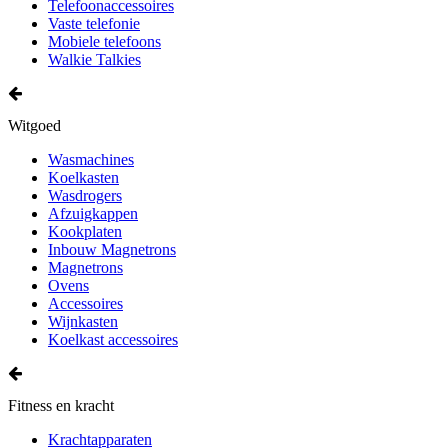
Telefoonaccessoires
Vaste telefonie
Mobiele telefoons
Walkie Talkies
Witgoed
Wasmachines
Koelkasten
Wasdrogers
Afzuigkappen
Kookplaten
Inbouw Magnetrons
Magnetrons
Ovens
Accessoires
Wijnkasten
Koelkast accessoires
Fitness en kracht
Krachtapparaten