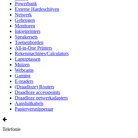
Powerbank
Externe Hardeschijven
Netwerk
Geheugen
Monitoren
Inkjetprinters
Speakersets
Toetsenborden
All-in-One Printers
Rekenmachines/Calculators
Laptoptassen
Muizen
Webcams
Gaming
E-readers
(Draadloze) Routers
Draadloze accesspoints
Draadloze netwerkadapters
Aansluitkabels
Papierversnipperaar
Telefonie