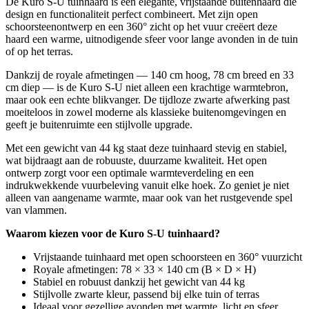
De Kuro S-U tuinhaard is een elegante, vrijstaande buitenhaard die
design en functionaliteit perfect combineert. Met zijn open
schoorsteenontwerp en een 360° zicht op het vuur creëert deze
haard een warme, uitnodigende sfeer voor lange avonden in de tuin
of op het terras.
Dankzij de royale afmetingen — 140 cm hoog, 78 cm breed en 33
cm diep — is de Kuro S-U niet alleen een krachtige warmtebron,
maar ook een echte blikvanger. De tijdloze zwarte afwerking past
moeiteloos in zowel moderne als klassieke buitenomgevingen en
geeft je buitenruimte een stijlvolle upgrade.
Met een gewicht van 44 kg staat deze tuinhaard stevig en stabiel,
wat bijdraagt aan de robuuste, duurzame kwaliteit. Het open
ontwerp zorgt voor een optimale warmteverdeling en een
indrukwekkende vuurbeleving vanuit elke hoek. Zo geniet je niet
alleen van aangename warmte, maar ook van het rustgevende spel
van vlammen.
Waarom kiezen voor de Kuro S-U tuinhaard?
Vrijstaande tuinhaard met open schoorsteen en 360° vuurzicht
Royale afmetingen: 78 × 33 × 140 cm (B × D × H)
Stabiel en robuust dankzij het gewicht van 44 kg
Stijlvolle zwarte kleur, passend bij elke tuin of terras
Ideaal voor gezellige avonden met warmte, licht en sfeer