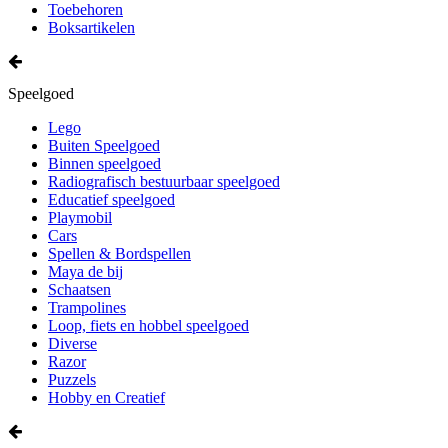
Toebehoren
Boksartikelen
Speelgoed
Lego
Buiten Speelgoed
Binnen speelgoed
Radiografisch bestuurbaar speelgoed
Educatief speelgoed
Playmobil
Cars
Spellen & Bordspellen
Maya de bij
Schaatsen
Trampolines
Loop, fiets en hobbel speelgoed
Diverse
Razor
Puzzels
Hobby en Creatief