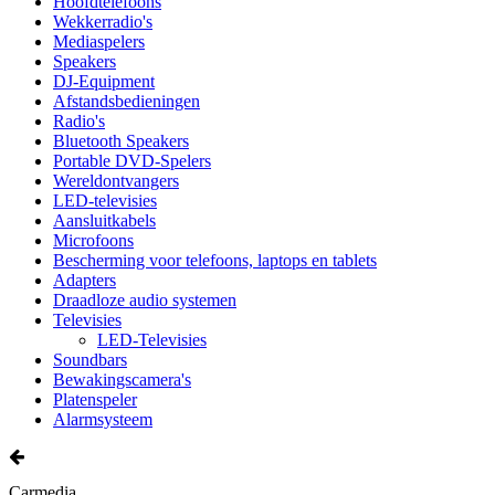
Hoofdtelefoons
Wekkerradio's
Mediaspelers
Speakers
DJ-Equipment
Afstandsbedieningen
Radio's
Bluetooth Speakers
Portable DVD-Spelers
Wereldontvangers
LED-televisies
Aansluitkabels
Microfoons
Bescherming voor telefoons, laptops en tablets
Adapters
Draadloze audio systemen
Televisies
LED-Televisies
Soundbars
Bewakingscamera's
Platenspeler
Alarmsysteem
Carmedia