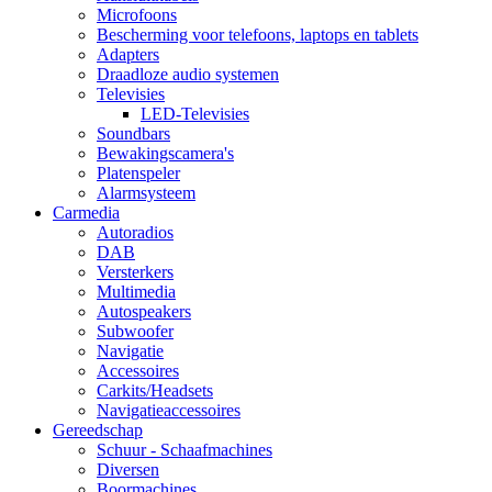
Microfoons
Bescherming voor telefoons, laptops en tablets
Adapters
Draadloze audio systemen
Televisies
LED-Televisies
Soundbars
Bewakingscamera's
Platenspeler
Alarmsysteem
Carmedia
Autoradios
DAB
Versterkers
Multimedia
Autospeakers
Subwoofer
Navigatie
Accessoires
Carkits/Headsets
Navigatieaccessoires
Gereedschap
Schuur - Schaafmachines
Diversen
Boormachines