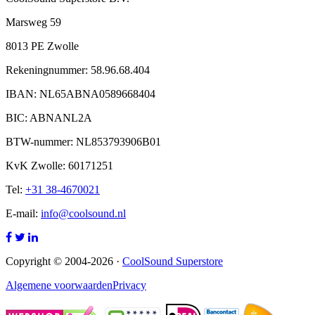
Marsweg 59
8013 PE Zwolle
Rekeningnummer: 58.96.68.404
IBAN: NL65ABNA0589668404
BIC: ABNANL2A
BTW-nummer: NL853793906B01
KvK Zwolle: 60171251
Tel:
+31 38-4670021
E-mail:
info@coolsound.nl
Copyright © 2004-2026 ·
CoolSound Superstore
Algemene voorwaarden
Privacy