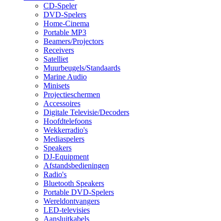
CD-Speler
DVD-Spelers
Home-Cinema
Portable MP3
Beamers/Projectors
Receivers
Satelliet
Muurbeugels/Standaards
Marine Audio
Minisets
Projectieschermen
Accessoires
Digitale Televisie/Decoders
Hoofdtelefoons
Wekkerradio's
Mediaspelers
Speakers
DJ-Equipment
Afstandsbedieningen
Radio's
Bluetooth Speakers
Portable DVD-Spelers
Wereldontvangers
LED-televisies
Aansluitkabels