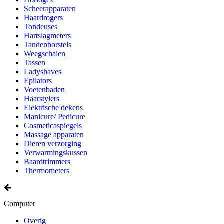
Scheerapparaten
Haardrogers
Tondeuses
Hartslagmeters
Tandenborstels
Weegschalen
Tassen
Ladyshaves
Epilators
Voetenbaden
Haarstylers
Elektrische dekens
Manicure/ Pedicure
Cosmeticaspiegels
Massage apparaten
Dieren verzorging
Verwarmingskussen
Baardtrimmers
Thermometers
Computer
Overig