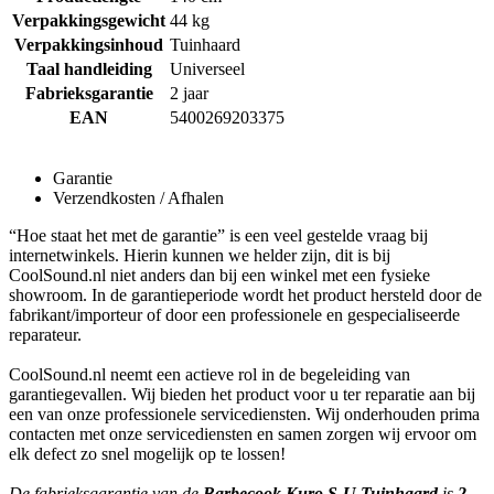
Verpakkingsgewicht
44 kg
Verpakkingsinhoud
Tuinhaard
Taal handleiding
Universeel
Fabrieksgarantie
2 jaar
EAN
5400269203375
Garantie
Verzendkosten / Afhalen
“Hoe staat het met de garantie” is een veel gestelde vraag bij
internetwinkels. Hierin kunnen we helder zijn, dit is bij
CoolSound.nl niet anders dan bij een winkel met een fysieke
showroom. In de garantieperiode wordt het product hersteld door de
fabrikant/importeur of door een professionele en gespecialiseerde
reparateur.
CoolSound.nl neemt een actieve rol in de begeleiding van
garantiegevallen. Wij bieden het product voor u ter reparatie aan bij
een van onze professionele servicediensten. Wij onderhouden prima
contacten met onze servicediensten en samen zorgen wij ervoor om
elk defect zo snel mogelijk op te lossen!
De fabrieksgarantie van de
Barbecook Kuro S-U Tuinhaard
is
2