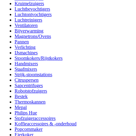
Kruimelzuigers
Luchtbevochtigers
Luchtontvochtigers
Luchtreinigers
Ventilatoren
Bijverwarming
Magnetrons/Ovens
Pannen
Verlichting
IJsmachines
Stoomkokers/Rijstkokers
Handmixers
Staafmixers
Strijk-stoomstations
Citruspersen
Sapcentrifuges
Robotstofzuigers
Bestek
Thermoskannen
Mepal
Philips Hue
Stofzuigeraccessoires
Koffieaccessoires & -onderhoud
Popcornmaker
Eierkoker