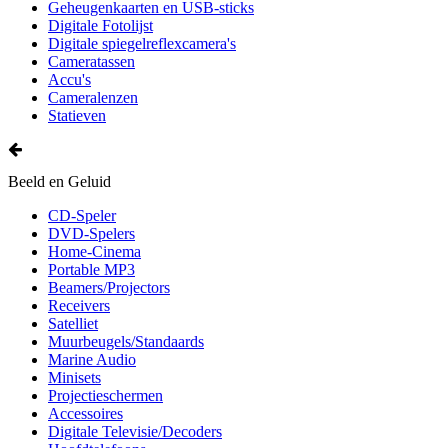
Geheugenkaarten en USB-sticks
Digitale Fotolijst
Digitale spiegelreflexcamera's
Cameratassen
Accu's
Cameralenzen
Statieven
Beeld en Geluid
CD-Speler
DVD-Spelers
Home-Cinema
Portable MP3
Beamers/Projectors
Receivers
Satelliet
Muurbeugels/Standaards
Marine Audio
Minisets
Projectieschermen
Accessoires
Digitale Televisie/Decoders