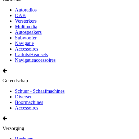
Autoradios
DAB
Versterkers
Multimedia
Autospeakers
Subwoofer
Navigatie
Accessoires
Carkits/Headsets
Navigatieaccessoires
Gereedschap
Schuur - Schaafmachines
Diversen
Boormachines
Accessoires
Verzorging
Horloges