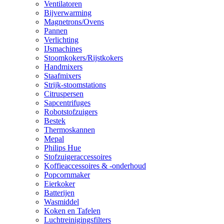
Ventilatoren
Bijverwarming
Magnetrons/Ovens
Pannen
Verlichting
IJsmachines
Stoomkokers/Rijstkokers
Handmixers
Staafmixers
Strijk-stoomstations
Citruspersen
Sapcentrifuges
Robotstofzuigers
Bestek
Thermoskannen
Mepal
Philips Hue
Stofzuigeraccessoires
Koffieaccessoires & -onderhoud
Popcornmaker
Eierkoker
Batterijen
Wasmiddel
Koken en Tafelen
Luchtreinigingsfilters