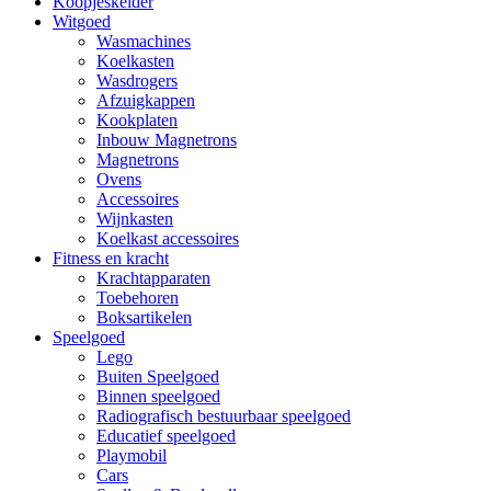
Koopjeskelder
Witgoed
Wasmachines
Koelkasten
Wasdrogers
Afzuigkappen
Kookplaten
Inbouw Magnetrons
Magnetrons
Ovens
Accessoires
Wijnkasten
Koelkast accessoires
Fitness en kracht
Krachtapparaten
Toebehoren
Boksartikelen
Speelgoed
Lego
Buiten Speelgoed
Binnen speelgoed
Radiografisch bestuurbaar speelgoed
Educatief speelgoed
Playmobil
Cars