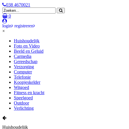
038 4670021
0
login
registreren
×
Huishoudelijk
Foto en Video
Beeld en Geluid
Carmedia
Gereedschap
Verzorging
Computer
Telefonie
Koopjeskelder
Witgoed
Fitness en kracht
Speelgoed
Outdoor
Verlichting
Huishoudelijk