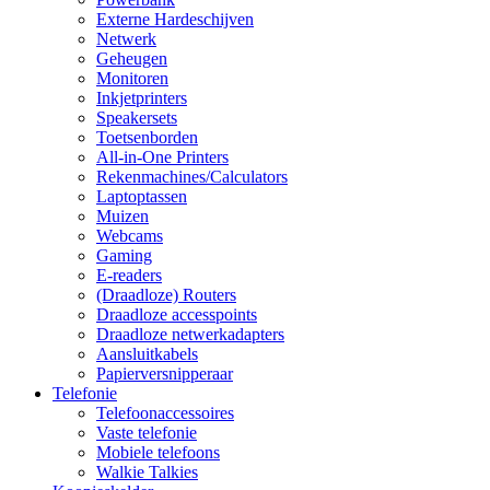
Externe Hardeschijven
Netwerk
Geheugen
Monitoren
Inkjetprinters
Speakersets
Toetsenborden
All-in-One Printers
Rekenmachines/Calculators
Laptoptassen
Muizen
Webcams
Gaming
E-readers
(Draadloze) Routers
Draadloze accesspoints
Draadloze netwerkadapters
Aansluitkabels
Papierversnipperaar
Telefonie
Telefoonaccessoires
Vaste telefonie
Mobiele telefoons
Walkie Talkies