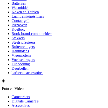
Batterijen
Wasmiddel
Koken en Tafelen
Luchtreinigingsfilters
Contactgrill
Pizzaoven
Koelbox
Rook-brand-combimelders
Stekkers
Steelstofzuigers
Ruitenreinigers
Hakmolens
Vleesmolens
Voedseldrogers
Funcooking
Deurbellen
barbecue accessoires
Foto en Video
Camcorders
Digitale Camera's
Accessoires