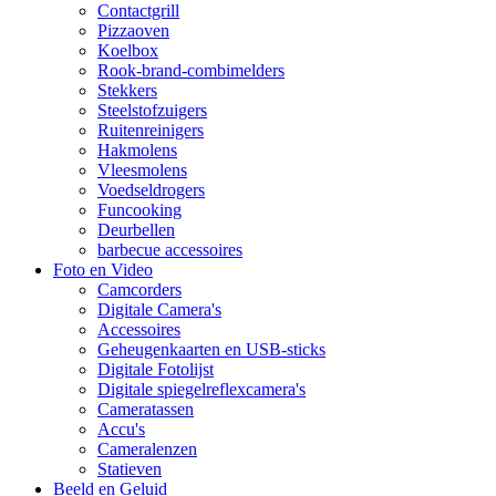
Contactgrill
Pizzaoven
Koelbox
Rook-brand-combimelders
Stekkers
Steelstofzuigers
Ruitenreinigers
Hakmolens
Vleesmolens
Voedseldrogers
Funcooking
Deurbellen
barbecue accessoires
Foto en Video
Camcorders
Digitale Camera's
Accessoires
Geheugenkaarten en USB-sticks
Digitale Fotolijst
Digitale spiegelreflexcamera's
Cameratassen
Accu's
Cameralenzen
Statieven
Beeld en Geluid