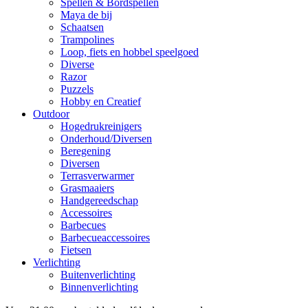
Spellen & Bordspellen
Maya de bij
Schaatsen
Trampolines
Loop, fiets en hobbel speelgoed
Diverse
Razor
Puzzels
Hobby en Creatief
Outdoor
Hogedrukreinigers
Onderhoud/Diversen
Beregening
Diversen
Terrasverwarmer
Grasmaaiers
Handgereedschap
Accessoires
Barbecues
Barbecueaccessoires
Fietsen
Verlichting
Buitenverlichting
Binnenverlichting