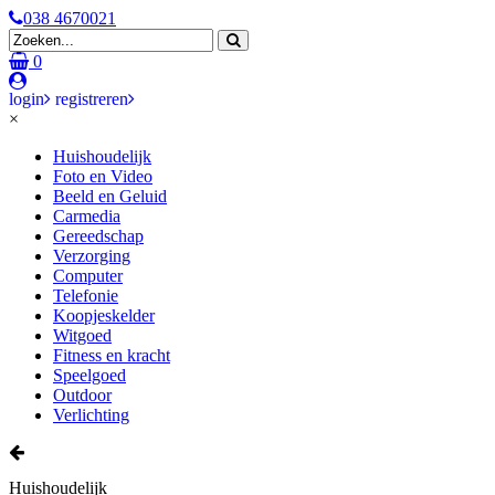
038 4670021
0
login
registreren
×
Huishoudelijk
Foto en Video
Beeld en Geluid
Carmedia
Gereedschap
Verzorging
Computer
Telefonie
Koopjeskelder
Witgoed
Fitness en kracht
Speelgoed
Outdoor
Verlichting
Huishoudelijk