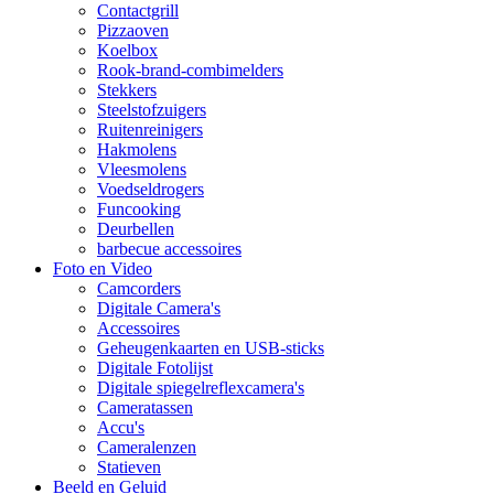
Contactgrill
Pizzaoven
Koelbox
Rook-brand-combimelders
Stekkers
Steelstofzuigers
Ruitenreinigers
Hakmolens
Vleesmolens
Voedseldrogers
Funcooking
Deurbellen
barbecue accessoires
Foto en Video
Camcorders
Digitale Camera's
Accessoires
Geheugenkaarten en USB-sticks
Digitale Fotolijst
Digitale spiegelreflexcamera's
Cameratassen
Accu's
Cameralenzen
Statieven
Beeld en Geluid