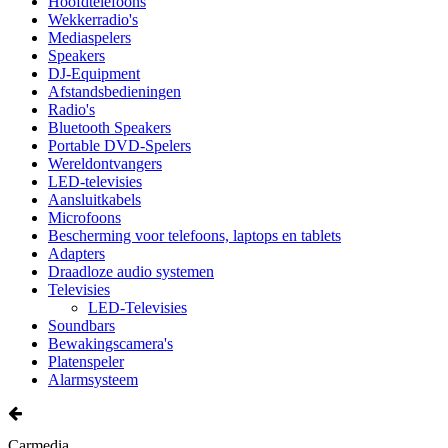
Hoofdtelefoons
Wekkerradio's
Mediaspelers
Speakers
DJ-Equipment
Afstandsbedieningen
Radio's
Bluetooth Speakers
Portable DVD-Spelers
Wereldontvangers
LED-televisies
Aansluitkabels
Microfoons
Bescherming voor telefoons, laptops en tablets
Adapters
Draadloze audio systemen
Televisies
LED-Televisies
Soundbars
Bewakingscamera's
Platenspeler
Alarmsysteem
Carmedia