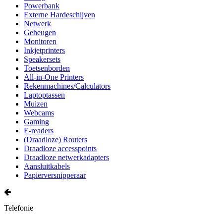
Powerbank
Externe Hardeschijven
Netwerk
Geheugen
Monitoren
Inkjetprinters
Speakersets
Toetsenborden
All-in-One Printers
Rekenmachines/Calculators
Laptoptassen
Muizen
Webcams
Gaming
E-readers
(Draadloze) Routers
Draadloze accesspoints
Draadloze netwerkadapters
Aansluitkabels
Papierversnipperaar
Telefonie