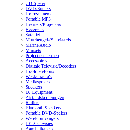
CD-Speler
DVD-Spelers
Home-Cinema
Portable MP3
Beamers/Projectors
Receivers
Satelliet
Muurbeugels/Standaards
Marine Audio
Minisets
Projectieschermen
Accessoires
Digitale Televisie/Decoders
Hoofdtelefoons
Wekkerradio's
Mediaspelers
Speakers
DJ-Equipment
Afstandsbedieningen
Radio's
Bluetooth Speakers
Portable DVD-Spelers
Wereldontvangers
LED-televisies
Aansluitkabels