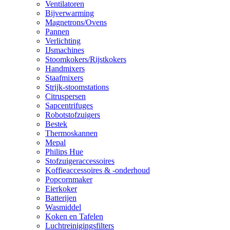
Ventilatoren
Bijverwarming
Magnetrons/Ovens
Pannen
Verlichting
IJsmachines
Stoomkokers/Rijstkokers
Handmixers
Staafmixers
Strijk-stoomstations
Citruspersen
Sapcentrifuges
Robotstofzuigers
Bestek
Thermoskannen
Mepal
Philips Hue
Stofzuigeraccessoires
Koffieaccessoires & -onderhoud
Popcornmaker
Eierkoker
Batterijen
Wasmiddel
Koken en Tafelen
Luchtreinigingsfilters