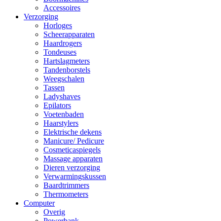
Accessoires
Verzorging
Horloges
Scheerapparaten
Haardrogers
Tondeuses
Hartslagmeters
Tandenborstels
Weegschalen
Tassen
Ladyshaves
Epilators
Voetenbaden
Haarstylers
Elektrische dekens
Manicure/ Pedicure
Cosmeticaspiegels
Massage apparaten
Dieren verzorging
Verwarmingskussen
Baardtrimmers
Thermometers
Computer
Overig
Powerbank