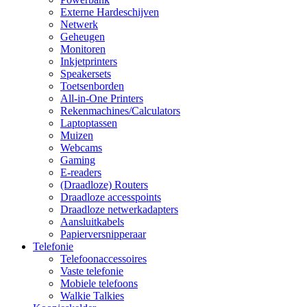
Externe Hardeschijven
Netwerk
Geheugen
Monitoren
Inkjetprinters
Speakersets
Toetsenborden
All-in-One Printers
Rekenmachines/Calculators
Laptoptassen
Muizen
Webcams
Gaming
E-readers
(Draadloze) Routers
Draadloze accesspoints
Draadloze netwerkadapters
Aansluitkabels
Papierversnipperaar
Telefonie
Telefoonaccessoires
Vaste telefonie
Mobiele telefoons
Walkie Talkies