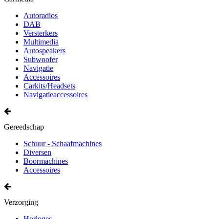
Autoradios
DAB
Versterkers
Multimedia
Autospeakers
Subwoofer
Navigatie
Accessoires
Carkits/Headsets
Navigatieaccessoires
Gereedschap
Schuur - Schaafmachines
Diversen
Boormachines
Accessoires
Verzorging
Horloges