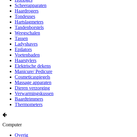
Scheerapparaten
Haardrogers
Tondeuses
Hartslagmeters
Tandenborstels
Weegschalen
Tassen
Ladyshaves
Epilators
Voetenbaden
Haarstylers
Elektrische dekens
Manicure/ Pedicure
Cosmeticaspiegels
Massage apparaten
Dieren verzorging
Verwarmingskussen
Baardtrimmers
Thermometers
Computer
Overig