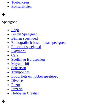
Toebehoren
Boksartikelen
Speelgoed
Lego
Buiten Speelgoed
Binnen speelgoed
Radiografisch bestuurbaar speelgoed
Educatief speelgoed
Playmobil
Cars
Spellen & Bordspellen
Maya de bij
Schaatsen
Trampolines
Loop, fiets en hobbel speelgoed
Diverse
Razor
Puzzels
Hobby en Creatief