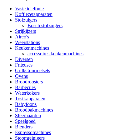
Vaste telefonie
Koffiezetapparaten
Stofzuigers
Bosch stofzuigers
Strijkijzers
Airco's
Weerstations
Keukenmachines
accessoires keukenmachines
Diversen
Friteuses
Grill/Gourmetsets
Ovens
Broodroosters
Barbecues
Waterkokers
Tosti-apparaten
Babyfoons
Broodbakmachines
Sfeerhaarden
Speelgoed
Blenders
Espressomachines
Stoomreinigers