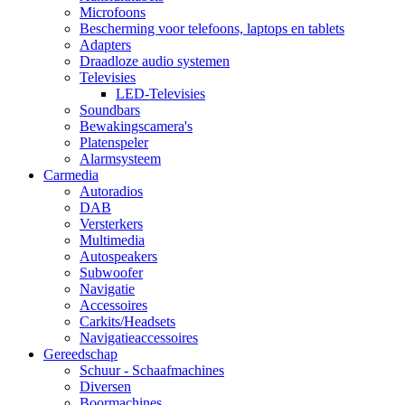
Microfoons
Bescherming voor telefoons, laptops en tablets
Adapters
Draadloze audio systemen
Televisies
LED-Televisies
Soundbars
Bewakingscamera's
Platenspeler
Alarmsysteem
Carmedia
Autoradios
DAB
Versterkers
Multimedia
Autospeakers
Subwoofer
Navigatie
Accessoires
Carkits/Headsets
Navigatieaccessoires
Gereedschap
Schuur - Schaafmachines
Diversen
Boormachines