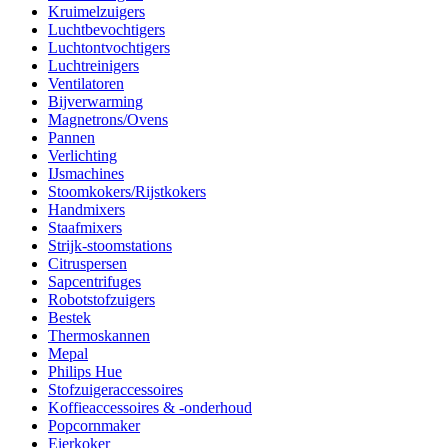
Kruimelzuigers
Luchtbevochtigers
Luchtontvochtigers
Luchtreinigers
Ventilatoren
Bijverwarming
Magnetrons/Ovens
Pannen
Verlichting
IJsmachines
Stoomkokers/Rijstkokers
Handmixers
Staafmixers
Strijk-stoomstations
Citruspersen
Sapcentrifuges
Robotstofzuigers
Bestek
Thermoskannen
Mepal
Philips Hue
Stofzuigeraccessoires
Koffieaccessoires & -onderhoud
Popcornmaker
Eierkoker