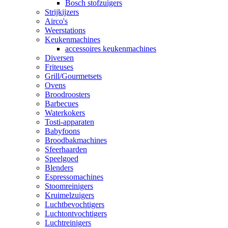
Bosch stofzuigers
Strijkijzers
Airco's
Weerstations
Keukenmachines
accessoires keukenmachines
Diversen
Friteuses
Grill/Gourmetsets
Ovens
Broodroosters
Barbecues
Waterkokers
Tosti-apparaten
Babyfoons
Broodbakmachines
Sfeerhaarden
Speelgoed
Blenders
Espressomachines
Stoomreinigers
Kruimelzuigers
Luchtbevochtigers
Luchtontvochtigers
Luchtreinigers