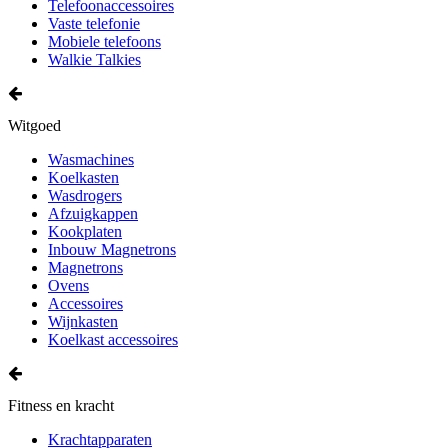
Telefoonaccessoires
Vaste telefonie
Mobiele telefoons
Walkie Talkies
Witgoed
Wasmachines
Koelkasten
Wasdrogers
Afzuigkappen
Kookplaten
Inbouw Magnetrons
Magnetrons
Ovens
Accessoires
Wijnkasten
Koelkast accessoires
Fitness en kracht
Krachtapparaten