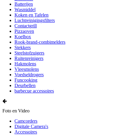
Batterijen
Wasmiddel
Koken en Tafelen
Luchtreinigingsfilters
Contactgrill
Pizzaoven
Koelbox
Rook-brand-combimelders
Stekkers
Steelstofzuigers
Ruitenreinigers
Hakmolens
Vleesmolens
Voedseldrogers
Funcooking
Deurbellen
barbecue accessoires
Foto en Video
Camcorders
Digitale Camera's
Accessoires