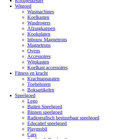
Koopjeskelder
Witgoed
Wasmachines
Koelkasten
Wasdrogers
Afzuigkappen
Kookplaten
Inbouw Magnetrons
Magnetrons
Ovens
Accessoires
Wijnkasten
Koelkast accessoires
Fitness en kracht
Krachtapparaten
Toebehoren
Boksartikelen
Speelgoed
Lego
Buiten Speelgoed
Binnen speelgoed
Radiografisch bestuurbaar speelgoed
Educatief speelgoed
Playmobil
Cars