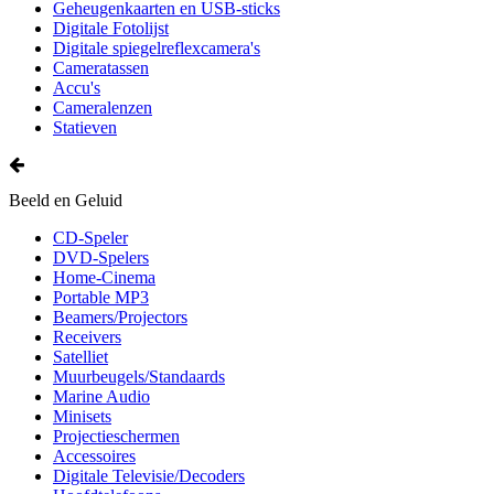
Geheugenkaarten en USB-sticks
Digitale Fotolijst
Digitale spiegelreflexcamera's
Cameratassen
Accu's
Cameralenzen
Statieven
Beeld en Geluid
CD-Speler
DVD-Spelers
Home-Cinema
Portable MP3
Beamers/Projectors
Receivers
Satelliet
Muurbeugels/Standaards
Marine Audio
Minisets
Projectieschermen
Accessoires
Digitale Televisie/Decoders