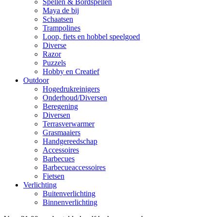
Spellen & Bordspellen
Maya de bij
Schaatsen
Trampolines
Loop, fiets en hobbel speelgoed
Diverse
Razor
Puzzels
Hobby en Creatief
Outdoor
Hogedrukreinigers
Onderhoud/Diversen
Beregening
Diversen
Terrasverwarmer
Grasmaaiers
Handgereedschap
Accessoires
Barbecues
Barbecueaccessoires
Fietsen
Verlichting
Buitenverlichting
Binnenverlichting