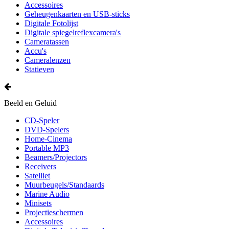
Accessoires
Geheugenkaarten en USB-sticks
Digitale Fotolijst
Digitale spiegelreflexcamera's
Cameratassen
Accu's
Cameralenzen
Statieven
Beeld en Geluid
CD-Speler
DVD-Spelers
Home-Cinema
Portable MP3
Beamers/Projectors
Receivers
Satelliet
Muurbeugels/Standaards
Marine Audio
Minisets
Projectieschermen
Accessoires