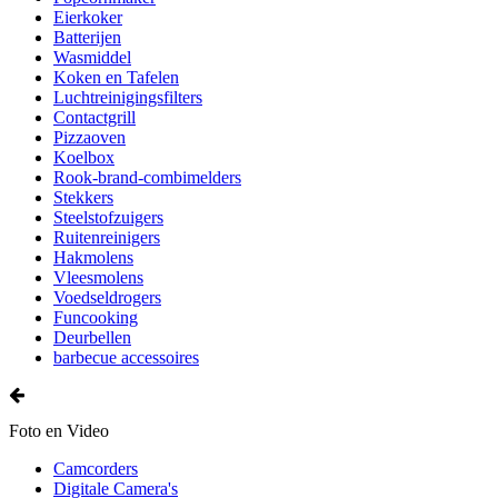
Eierkoker
Batterijen
Wasmiddel
Koken en Tafelen
Luchtreinigingsfilters
Contactgrill
Pizzaoven
Koelbox
Rook-brand-combimelders
Stekkers
Steelstofzuigers
Ruitenreinigers
Hakmolens
Vleesmolens
Voedseldrogers
Funcooking
Deurbellen
barbecue accessoires
Foto en Video
Camcorders
Digitale Camera's