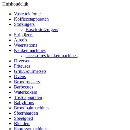
Huishoudelijk
Vaste telefonie
Koffiezetapparaten
Stofzuigers
Bosch stofzuigers
Strijkijzers
Airco's
Weerstations
Keukenmachines
accessoires keukenmachines
Diversen
Friteuses
Grill/Gourmetsets
Ovens
Broodroosters
Barbecues
Waterkokers
Tosti-apparaten
Babyfoons
Broodbakmachines
Sfeerhaarden
Speelgoed
Blenders
Espressomachines