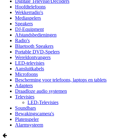
Digitale Televisie/Decoders
Hoofdtelefoons
Wekkerradio's
Mediaspelers
Speakers
DJ-Equipment
Afstandsbedieningen
Radio's
Bluetooth Speakers
Portable DVD-Spelers
Wereldontvangers
LED-televisies
Aansluitkabels
Microfoons
Bescherming voor telefoons, laptops en tablets
Adapters
Draadloze audio systemen
Televisies
LED-Televisies
Soundbars
Bewakingscamera's
Platenspeler
Alarmsysteem