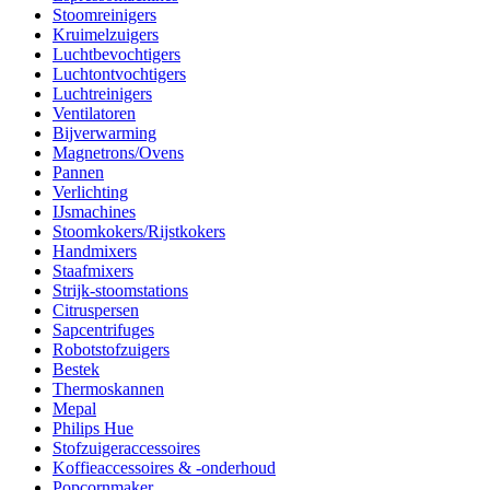
Stoomreinigers
Kruimelzuigers
Luchtbevochtigers
Luchtontvochtigers
Luchtreinigers
Ventilatoren
Bijverwarming
Magnetrons/Ovens
Pannen
Verlichting
IJsmachines
Stoomkokers/Rijstkokers
Handmixers
Staafmixers
Strijk-stoomstations
Citruspersen
Sapcentrifuges
Robotstofzuigers
Bestek
Thermoskannen
Mepal
Philips Hue
Stofzuigeraccessoires
Koffieaccessoires & -onderhoud
Popcornmaker