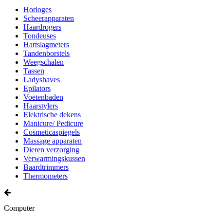
Horloges
Scheerapparaten
Haardrogers
Tondeuses
Hartslagmeters
Tandenborstels
Weegschalen
Tassen
Ladyshaves
Epilators
Voetenbaden
Haarstylers
Elektrische dekens
Manicure/ Pedicure
Cosmeticaspiegels
Massage apparaten
Dieren verzorging
Verwarmingskussen
Baardtrimmers
Thermometers
Computer