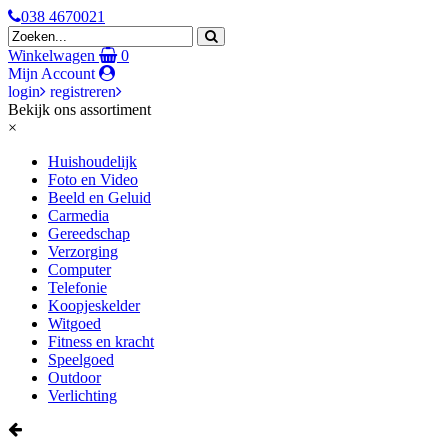
038 4670021
Winkelwagen
0
Mijn Account
login
registreren
Bekijk ons assortiment
×
Huishoudelijk
Foto en Video
Beeld en Geluid
Carmedia
Gereedschap
Verzorging
Computer
Telefonie
Koopjeskelder
Witgoed
Fitness en kracht
Speelgoed
Outdoor
Verlichting