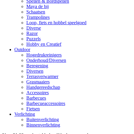
Spellen & Bordspellen
Maya de bij
Schaatsen
Trampolines
Loop, fiets en hobbel speelgoed
Diverse
Razor
Puzzels
Hobby en Creatief
Outdoor
Hogedrukreinigers
Onderhoud/Diversen
Beregening
Diversen
Terrasverwarmer
Grasmaaiers
Handgereedschap
Accessoires
Barbecues
Barbecueaccessoires
Fietsen
Verlichting
Buitenverlichting
Binnenverlichting