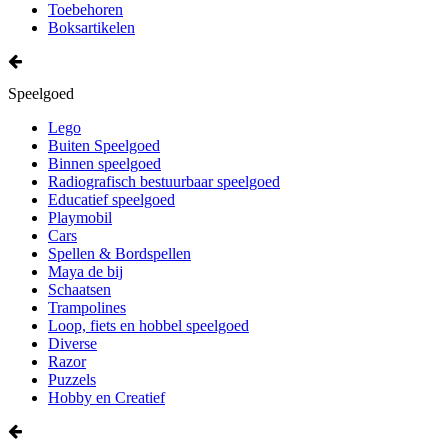
Toebehoren
Boksartikelen
Speelgoed
Lego
Buiten Speelgoed
Binnen speelgoed
Radiografisch bestuurbaar speelgoed
Educatief speelgoed
Playmobil
Cars
Spellen & Bordspellen
Maya de bij
Schaatsen
Trampolines
Loop, fiets en hobbel speelgoed
Diverse
Razor
Puzzels
Hobby en Creatief