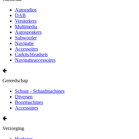
Autoradios
DAB
Versterkers
Multimedia
Autospeakers
Subwoofer
Navigatie
Accessoires
Carkits/Headsets
Navigatieaccessoires
Gereedschap
Schuur - Schaafmachines
Diversen
Boormachines
Accessoires
Verzorging
Horloges