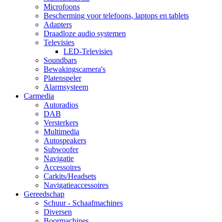
Microfoons
Bescherming voor telefoons, laptops en tablets
Adapters
Draadloze audio systemen
Televisies
LED-Televisies
Soundbars
Bewakingscamera's
Platenspeler
Alarmsysteem
Carmedia
Autoradios
DAB
Versterkers
Multimedia
Autospeakers
Subwoofer
Navigatie
Accessoires
Carkits/Headsets
Navigatieaccessoires
Gereedschap
Schuur - Schaafmachines
Diversen
Boormachines