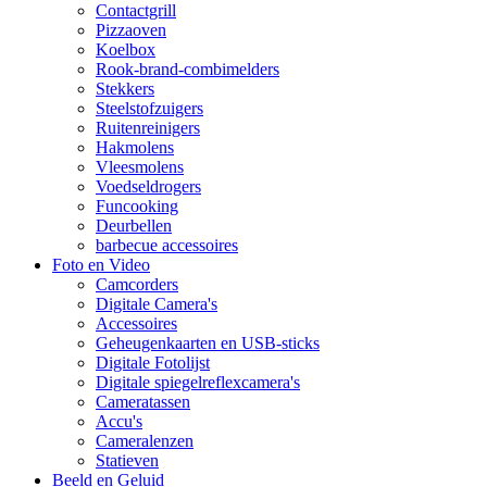
Contactgrill
Pizzaoven
Koelbox
Rook-brand-combimelders
Stekkers
Steelstofzuigers
Ruitenreinigers
Hakmolens
Vleesmolens
Voedseldrogers
Funcooking
Deurbellen
barbecue accessoires
Foto en Video
Camcorders
Digitale Camera's
Accessoires
Geheugenkaarten en USB-sticks
Digitale Fotolijst
Digitale spiegelreflexcamera's
Cameratassen
Accu's
Cameralenzen
Statieven
Beeld en Geluid