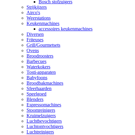
Bosch stofzuigers
Strijkijzers
Airco's
Weerstations
Keukenmachines
accessoires keukenmachines
Diversen
Friteuses
Grill/Gourmetsets
Ovens
Broodroosters
Barbecues
Waterkokers
Tosti-apparaten
Babyfoons
Broodbakmachines
Sfeerhaarden
Speelgoed
Blenders
Espressomachines
Stoomreinigers
Kruimelzuigers
Luchtbevochtigers
Luchtontvochtigers
Luchtreinigers