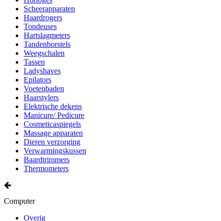
Scheerapparaten
Haardrogers
Tondeuses
Hartslagmeters
Tandenborstels
Weegschalen
Tassen
Ladyshaves
Epilators
Voetenbaden
Haarstylers
Elektrische dekens
Manicure/ Pedicure
Cosmeticaspiegels
Massage apparaten
Dieren verzorging
Verwarmingskussen
Baardtrimmers
Thermometers
Computer
Overig