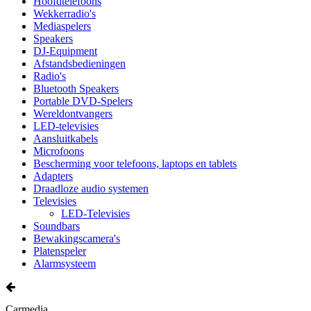
Hoofdtelefoons
Wekkerradio's
Mediaspelers
Speakers
DJ-Equipment
Afstandsbedieningen
Radio's
Bluetooth Speakers
Portable DVD-Spelers
Wereldontvangers
LED-televisies
Aansluitkabels
Microfoons
Bescherming voor telefoons, laptops en tablets
Adapters
Draadloze audio systemen
Televisies
LED-Televisies
Soundbars
Bewakingscamera's
Platenspeler
Alarmsysteem
Carmedia