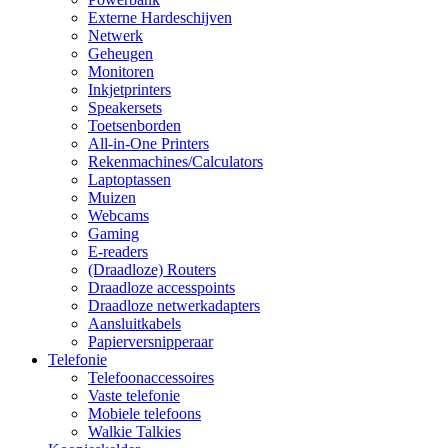
Externe Hardeschijven
Netwerk
Geheugen
Monitoren
Inkjetprinters
Speakersets
Toetsenborden
All-in-One Printers
Rekenmachines/Calculators
Laptoptassen
Muizen
Webcams
Gaming
E-readers
(Draadloze) Routers
Draadloze accesspoints
Draadloze netwerkadapters
Aansluitkabels
Papierversnipperaar
Telefonie
Telefoonaccessoires
Vaste telefonie
Mobiele telefoons
Walkie Talkies