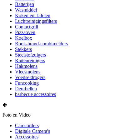
Batterijen
Wasmiddel
Koken en Tafelen
Luchtreinigingsfilters
Contactgrill
Pizzaoven
Koelbox
Rook-brand-combimelders
Stekkers
Steelstofzuigers
Ruitenreinigers
Hakmolens
Vleesmolens
Voedseldrogers
Funcooking
Deurbellen
barbecue accessoires
Foto en Video
Camcorders
Digitale Camera's
Accessoires