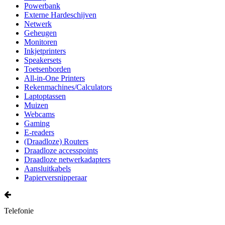
Powerbank
Externe Hardeschijven
Netwerk
Geheugen
Monitoren
Inkjetprinters
Speakersets
Toetsenborden
All-in-One Printers
Rekenmachines/Calculators
Laptoptassen
Muizen
Webcams
Gaming
E-readers
(Draadloze) Routers
Draadloze accesspoints
Draadloze netwerkadapters
Aansluitkabels
Papierversnipperaar
Telefonie