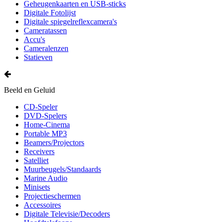
Geheugenkaarten en USB-sticks
Digitale Fotolijst
Digitale spiegelreflexcamera's
Cameratassen
Accu's
Cameralenzen
Statieven
Beeld en Geluid
CD-Speler
DVD-Spelers
Home-Cinema
Portable MP3
Beamers/Projectors
Receivers
Satelliet
Muurbeugels/Standaards
Marine Audio
Minisets
Projectieschermen
Accessoires
Digitale Televisie/Decoders