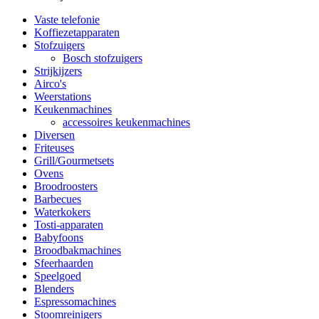
Vaste telefonie
Koffiezetapparaten
Stofzuigers
Bosch stofzuigers
Strijkijzers
Airco's
Weerstations
Keukenmachines
accessoires keukenmachines
Diversen
Friteuses
Grill/Gourmetsets
Ovens
Broodroosters
Barbecues
Waterkokers
Tosti-apparaten
Babyfoons
Broodbakmachines
Sfeerhaarden
Speelgoed
Blenders
Espressomachines
Stoomreinigers