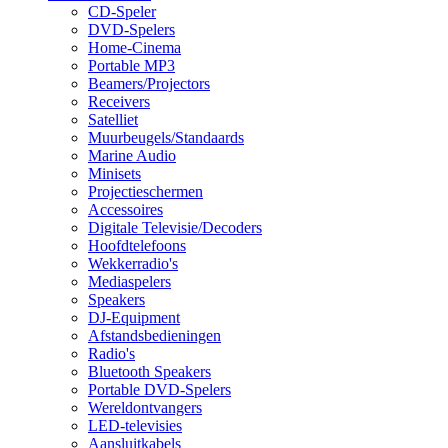
CD-Speler
DVD-Spelers
Home-Cinema
Portable MP3
Beamers/Projectors
Receivers
Satelliet
Muurbeugels/Standaards
Marine Audio
Minisets
Projectieschermen
Accessoires
Digitale Televisie/Decoders
Hoofdtelefoons
Wekkerradio's
Mediaspelers
Speakers
DJ-Equipment
Afstandsbedieningen
Radio's
Bluetooth Speakers
Portable DVD-Spelers
Wereldontvangers
LED-televisies
Aansluitkabels