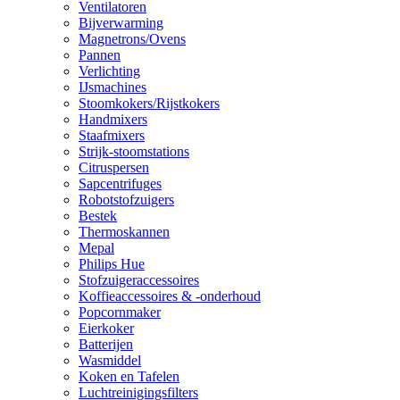
Ventilatoren
Bijverwarming
Magnetrons/Ovens
Pannen
Verlichting
IJsmachines
Stoomkokers/Rijstkokers
Handmixers
Staafmixers
Strijk-stoomstations
Citruspersen
Sapcentrifuges
Robotstofzuigers
Bestek
Thermoskannen
Mepal
Philips Hue
Stofzuigeraccessoires
Koffieaccessoires & -onderhoud
Popcornmaker
Eierkoker
Batterijen
Wasmiddel
Koken en Tafelen
Luchtreinigingsfilters