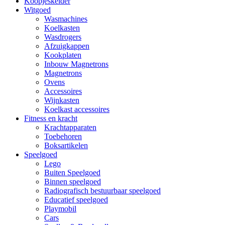
Koopjeskelder
Witgoed
Wasmachines
Koelkasten
Wasdrogers
Afzuigkappen
Kookplaten
Inbouw Magnetrons
Magnetrons
Ovens
Accessoires
Wijnkasten
Koelkast accessoires
Fitness en kracht
Krachtapparaten
Toebehoren
Boksartikelen
Speelgoed
Lego
Buiten Speelgoed
Binnen speelgoed
Radiografisch bestuurbaar speelgoed
Educatief speelgoed
Playmobil
Cars