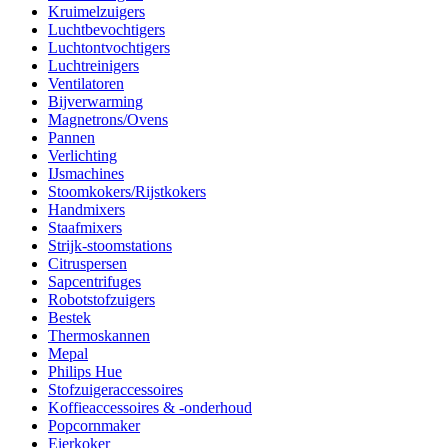
Kruimelzuigers
Luchtbevochtigers
Luchtontvochtigers
Luchtreinigers
Ventilatoren
Bijverwarming
Magnetrons/Ovens
Pannen
Verlichting
IJsmachines
Stoomkokers/Rijstkokers
Handmixers
Staafmixers
Strijk-stoomstations
Citruspersen
Sapcentrifuges
Robotstofzuigers
Bestek
Thermoskannen
Mepal
Philips Hue
Stofzuigeraccessoires
Koffieaccessoires & -onderhoud
Popcornmaker
Eierkoker