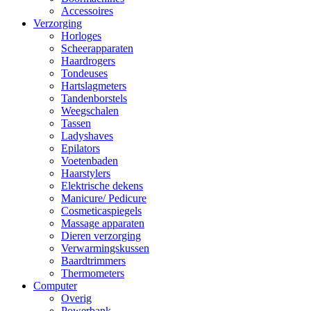
Accessoires
Verzorging
Horloges
Scheerapparaten
Haardrogers
Tondeuses
Hartslagmeters
Tandenborstels
Weegschalen
Tassen
Ladyshaves
Epilators
Voetenbaden
Haarstylers
Elektrische dekens
Manicure/ Pedicure
Cosmeticaspiegels
Massage apparaten
Dieren verzorging
Verwarmingskussen
Baardtrimmers
Thermometers
Computer
Overig
Powerbank