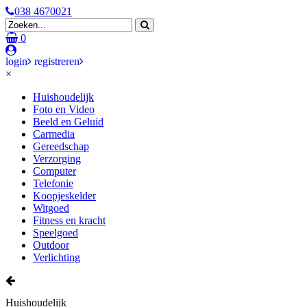
038 4670021
0
login
registreren
×
Huishoudelijk
Foto en Video
Beeld en Geluid
Carmedia
Gereedschap
Verzorging
Computer
Telefonie
Koopjeskelder
Witgoed
Fitness en kracht
Speelgoed
Outdoor
Verlichting
Huishoudelijk