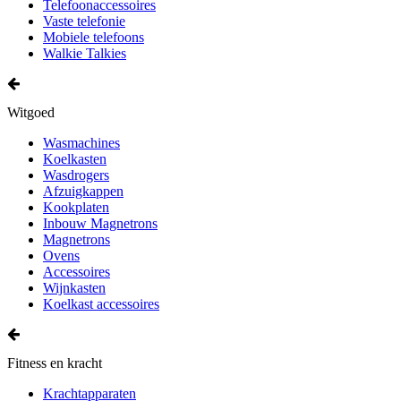
Telefoonaccessoires
Vaste telefonie
Mobiele telefoons
Walkie Talkies
Witgoed
Wasmachines
Koelkasten
Wasdrogers
Afzuigkappen
Kookplaten
Inbouw Magnetrons
Magnetrons
Ovens
Accessoires
Wijnkasten
Koelkast accessoires
Fitness en kracht
Krachtapparaten