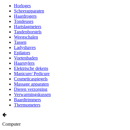
Horloges
Scheerapparaten
Haardrogers
Tondeuses
Hartslagmeters
Tandenborstels
Weegschalen
Tassen
Ladyshaves
Epilators
Voetenbaden
Haarstylers
Elektrische dekens
Manicure/ Pedicure
Cosmeticaspiegels
Massage apparaten
Dieren verzorging
Verwarmingskussen
Baardtrimmers
Thermometers
Computer