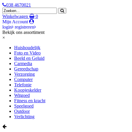
038 4670021
Winkelwagen
0
Mijn Account
login
registreren
Bekijk ons assortiment
×
Huishoudelijk
Foto en Video
Beeld en Geluid
Carmedia
Gereedschap
Verzorging
Computer
Telefonie
Koopjeskelder
Witgoed
Fitness en kracht
Speelgoed
Outdoor
Verlichting