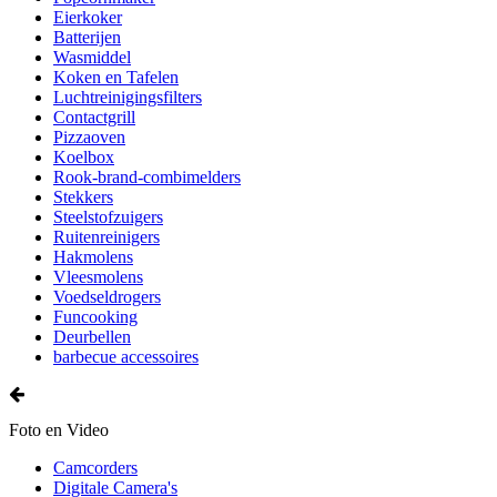
Eierkoker
Batterijen
Wasmiddel
Koken en Tafelen
Luchtreinigingsfilters
Contactgrill
Pizzaoven
Koelbox
Rook-brand-combimelders
Stekkers
Steelstofzuigers
Ruitenreinigers
Hakmolens
Vleesmolens
Voedseldrogers
Funcooking
Deurbellen
barbecue accessoires
Foto en Video
Camcorders
Digitale Camera's