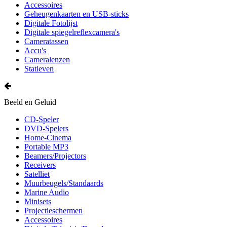
Accessoires
Geheugenkaarten en USB-sticks
Digitale Fotolijst
Digitale spiegelreflexcamera's
Cameratassen
Accu's
Cameralenzen
Statieven
Beeld en Geluid
CD-Speler
DVD-Spelers
Home-Cinema
Portable MP3
Beamers/Projectors
Receivers
Satelliet
Muurbeugels/Standaards
Marine Audio
Minisets
Projectieschermen
Accessoires