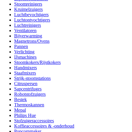
Stoomreinigers
Kruimelzuigers
Luchtbevochtigers
Luchtontvochtigers
Luchtreinigers
Ventilatoren
Bijverwarming
Magnetrons/Ovens
Pannen
Verlichting
IJsmachines
Stoomkokers/Rijstkokers
Handmixers
Staafmixers
Strijk-stoomstations
Citruspersen
Sapcentrifuges
Robotstofzuigers
Bestek
Thermoskannen
Mepal
Philips Hue
Stofzuigeraccessoires
Koffieaccessoires & -onderhoud
Popcornmaker