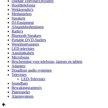
Digitale Televisie/Decoders
Hoofdtelefoons
Wekkerradio's
Mediaspelers
Speakers
DJ-Equipment
Afstandsbedieningen
Radio's
Bluetooth Speakers
Portable DVD-Spelers
Wereldontvangers
LED-televisies
Aansluitkabels
Microfoons
Bescherming voor telefoons, laptops en tablets
Adapters
Draadloze audio systemen
Televisies
LED-Televisies
Soundbars
Bewakingscamera's
Platenspeler
Alarmsysteem