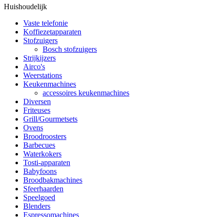
Huishoudelijk
Vaste telefonie
Koffiezetapparaten
Stofzuigers
Bosch stofzuigers
Strijkijzers
Airco's
Weerstations
Keukenmachines
accessoires keukenmachines
Diversen
Friteuses
Grill/Gourmetsets
Ovens
Broodroosters
Barbecues
Waterkokers
Tosti-apparaten
Babyfoons
Broodbakmachines
Sfeerhaarden
Speelgoed
Blenders
Espressomachines