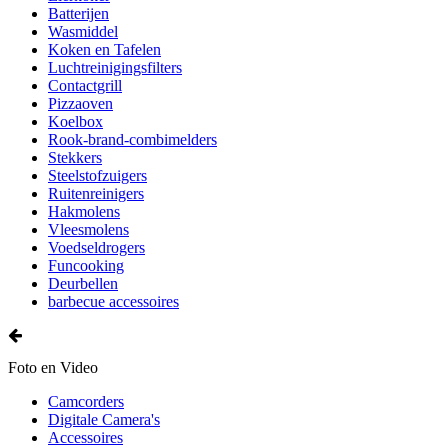
Batterijen
Wasmiddel
Koken en Tafelen
Luchtreinigingsfilters
Contactgrill
Pizzaoven
Koelbox
Rook-brand-combimelders
Stekkers
Steelstofzuigers
Ruitenreinigers
Hakmolens
Vleesmolens
Voedseldrogers
Funcooking
Deurbellen
barbecue accessoires
Foto en Video
Camcorders
Digitale Camera's
Accessoires