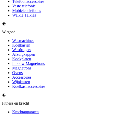
Telefoonaccessoires
Vaste telefonie
Mobiele telefoons
Walkie Talkies
Witgoed
Wasmachines
Koelkasten
Wasdrogers
Afzuigkappen
Kookplaten
Inbouw Magnetrons
Magnetrons
Ovens
Accessoires
Wijnkasten
Koelkast accessoires
Fitness en kracht
Krachtapparaten