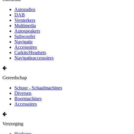
Autoradios
DAB
Versterkers
Multimedia
Autospeakers
Subwoofer
Navigatie
Accessoires
Carkits/Headsets
Navigatieaccessoires
Gereedschap
Schuur - Schaafmachines
Diversen
Boormachines
Accessoires
Verzorging
Horloges