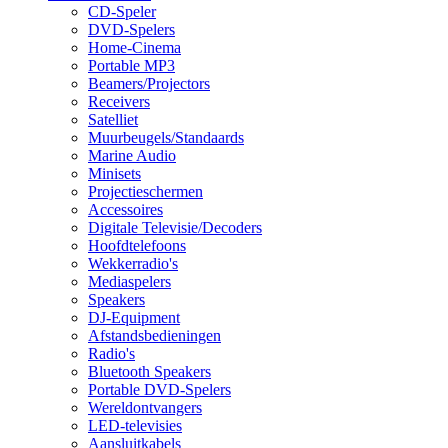
CD-Speler
DVD-Spelers
Home-Cinema
Portable MP3
Beamers/Projectors
Receivers
Satelliet
Muurbeugels/Standaards
Marine Audio
Minisets
Projectieschermen
Accessoires
Digitale Televisie/Decoders
Hoofdtelefoons
Wekkerradio's
Mediaspelers
Speakers
DJ-Equipment
Afstandsbedieningen
Radio's
Bluetooth Speakers
Portable DVD-Spelers
Wereldontvangers
LED-televisies
Aansluitkabels