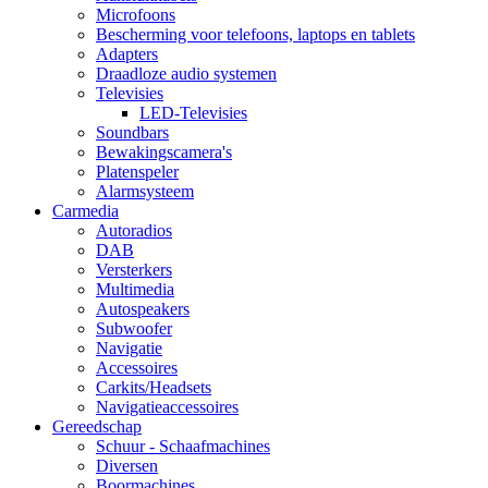
Microfoons
Bescherming voor telefoons, laptops en tablets
Adapters
Draadloze audio systemen
Televisies
LED-Televisies
Soundbars
Bewakingscamera's
Platenspeler
Alarmsysteem
Carmedia
Autoradios
DAB
Versterkers
Multimedia
Autospeakers
Subwoofer
Navigatie
Accessoires
Carkits/Headsets
Navigatieaccessoires
Gereedschap
Schuur - Schaafmachines
Diversen
Boormachines