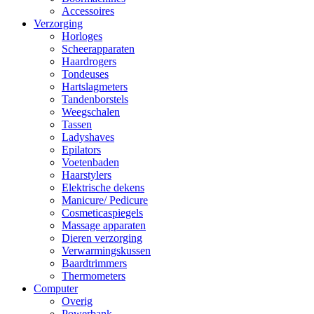
Accessoires
Verzorging
Horloges
Scheerapparaten
Haardrogers
Tondeuses
Hartslagmeters
Tandenborstels
Weegschalen
Tassen
Ladyshaves
Epilators
Voetenbaden
Haarstylers
Elektrische dekens
Manicure/ Pedicure
Cosmeticaspiegels
Massage apparaten
Dieren verzorging
Verwarmingskussen
Baardtrimmers
Thermometers
Computer
Overig
Powerbank