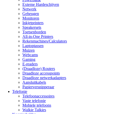
Externe Hardeschijven
Netwerk
Geheugen
Monitoren
Inkjetprinters
Speakersets
Toetsenborden
All-in-One Printers
Rekenmachines/Calculators
Laptoptassen
Muizen
Webcams
Gaming
E-readers
(Draadloze) Routers
Draadloze accesspoints
Draadloze netwerkadapters
Aansluitkabels
Papierversnipperaar
Telefonie
Telefoonaccessoires
Vaste telefonie
Mobiele telefoons
Walkie Talkies