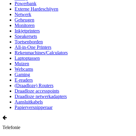
Powerbank
Externe Hardeschijven
Netwerk
Geheugen
Monitoren
Inkjetprinters
Speakersets
Toetsenborden
All-in-One Printers
Rekenmachines/Calculators
Laptoptassen
Muizen
Webcams
Gaming
E-readers
(Draadloze) Routers
Draadloze accesspoints
Draadloze netwerkadapters
Aansluitkabels
Papierversnipperaar
Telefonie