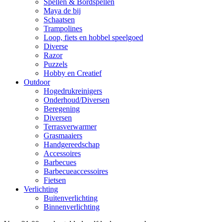
Spellen & Bordspellen
Maya de bij
Schaatsen
Trampolines
Loop, fiets en hobbel speelgoed
Diverse
Razor
Puzzels
Hobby en Creatief
Outdoor
Hogedrukreinigers
Onderhoud/Diversen
Beregening
Diversen
Terrasverwarmer
Grasmaaiers
Handgereedschap
Accessoires
Barbecues
Barbecueaccessoires
Fietsen
Verlichting
Buitenverlichting
Binnenverlichting