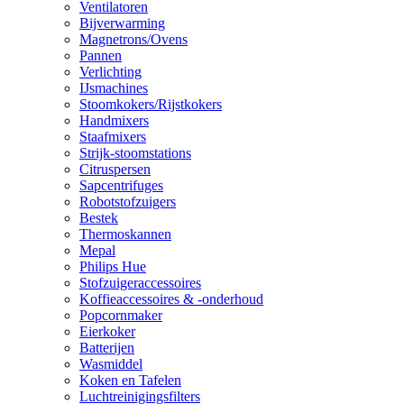
Ventilatoren
Bijverwarming
Magnetrons/Ovens
Pannen
Verlichting
IJsmachines
Stoomkokers/Rijstkokers
Handmixers
Staafmixers
Strijk-stoomstations
Citruspersen
Sapcentrifuges
Robotstofzuigers
Bestek
Thermoskannen
Mepal
Philips Hue
Stofzuigeraccessoires
Koffieaccessoires & -onderhoud
Popcornmaker
Eierkoker
Batterijen
Wasmiddel
Koken en Tafelen
Luchtreinigingsfilters