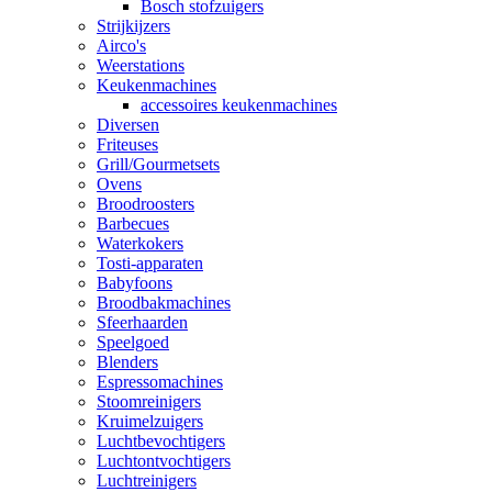
Bosch stofzuigers
Strijkijzers
Airco's
Weerstations
Keukenmachines
accessoires keukenmachines
Diversen
Friteuses
Grill/Gourmetsets
Ovens
Broodroosters
Barbecues
Waterkokers
Tosti-apparaten
Babyfoons
Broodbakmachines
Sfeerhaarden
Speelgoed
Blenders
Espressomachines
Stoomreinigers
Kruimelzuigers
Luchtbevochtigers
Luchtontvochtigers
Luchtreinigers