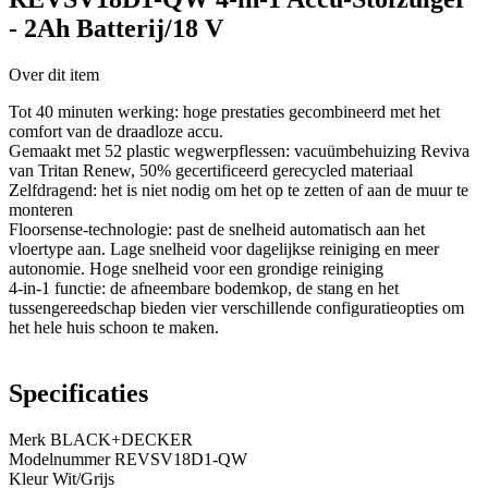
- 2Ah Batterij/18 V
Over dit item
Tot 40 minuten werking: hoge prestaties gecombineerd met het
comfort van de draadloze accu.
Gemaakt met 52 plastic wegwerpflessen: vacuümbehuizing Reviva
van Tritan Renew, 50% gecertificeerd gerecycled materiaal
Zelfdragend: het is niet nodig om het op te zetten of aan de muur te
monteren
Floorsense-technologie: past de snelheid automatisch aan het
vloertype aan. Lage snelheid voor dagelijkse reiniging en meer
autonomie. Hoge snelheid voor een grondige reiniging
4-in-1 functie: de afneembare bodemkop, de stang en het
tussengereedschap bieden vier verschillende configuratieopties om
het hele huis schoon te maken.
Specificaties
Merk ‎BLACK+DECKER
Modelnummer ‎REVSV18D1-QW
Kleur ‎Wit/Grijs