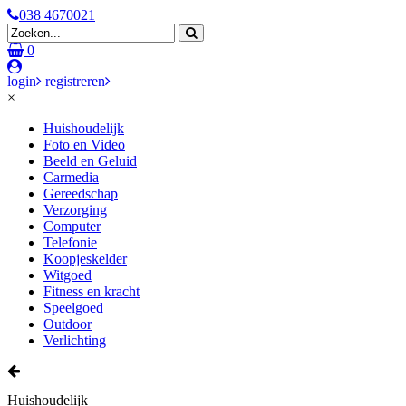
038 4670021
0
login
registreren
×
Huishoudelijk
Foto en Video
Beeld en Geluid
Carmedia
Gereedschap
Verzorging
Computer
Telefonie
Koopjeskelder
Witgoed
Fitness en kracht
Speelgoed
Outdoor
Verlichting
Huishoudelijk