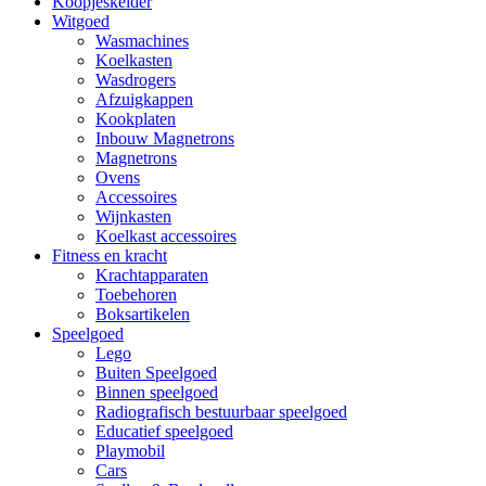
Koopjeskelder
Witgoed
Wasmachines
Koelkasten
Wasdrogers
Afzuigkappen
Kookplaten
Inbouw Magnetrons
Magnetrons
Ovens
Accessoires
Wijnkasten
Koelkast accessoires
Fitness en kracht
Krachtapparaten
Toebehoren
Boksartikelen
Speelgoed
Lego
Buiten Speelgoed
Binnen speelgoed
Radiografisch bestuurbaar speelgoed
Educatief speelgoed
Playmobil
Cars