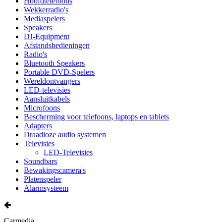
Hoofdtelefoons
Wekkerradio's
Mediaspelers
Speakers
DJ-Equipment
Afstandsbedieningen
Radio's
Bluetooth Speakers
Portable DVD-Spelers
Wereldontvangers
LED-televisies
Aansluitkabels
Microfoons
Bescherming voor telefoons, laptops en tablets
Adapters
Draadloze audio systemen
Televisies
LED-Televisies
Soundbars
Bewakingscamera's
Platenspeler
Alarmsysteem
Carmedia