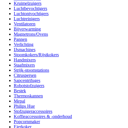
Kruimelzuigers
Luchtbevochtigers
Luchtontvochtigers
Luchtreinigers
Ventilatoren
Bijverwarming
Magnetrons/Ovens
Pannen
Verlichting
IJsmachines
Stoomkokers/Rijstkokers
Handmixers
Staafmixers
Strijk-stoomstations
Citruspersen
Sapcentrifuges
Robotstofzuigers
Bestek
Thermoskannen
Mepal
Philips Hue
Stofzuigeraccessoires
Koffieaccessoires & -onderhoud
Popcornmaker
Eierkoker