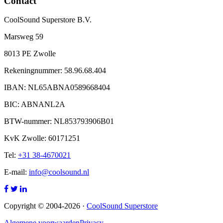
Contact
CoolSound Superstore B.V.
Marsweg 59
8013 PE Zwolle
Rekeningnummer: 58.96.68.404
IBAN: NL65ABNA0589668404
BIC: ABNANL2A
BTW-nummer: NL853793906B01
KvK Zwolle: 60171251
Tel:
+31 38-4670021
E-mail:
info@coolsound.nl
Copyright © 2004-2026 ·
CoolSound Superstore
Algemene voorwaarden
Privacy