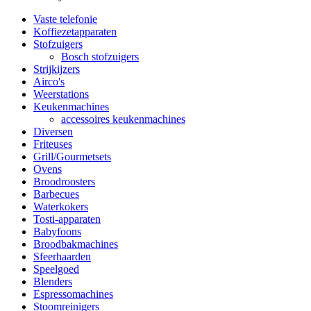
Vaste telefonie
Koffiezetapparaten
Stofzuigers
Bosch stofzuigers
Strijkijzers
Airco's
Weerstations
Keukenmachines
accessoires keukenmachines
Diversen
Friteuses
Grill/Gourmetsets
Ovens
Broodroosters
Barbecues
Waterkokers
Tosti-apparaten
Babyfoons
Broodbakmachines
Sfeerhaarden
Speelgoed
Blenders
Espressomachines
Stoomreinigers