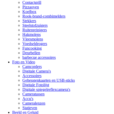
Contactgrill
Pizzaoven
Koelbox
Rook-brand-combimelders
Stekkers
Steelstofzuigers
Ruitenreinigers
Hakmolens
Vleesmolens
Voedseldrogers
Funcooking
Deurbellen
barbecue accessoires
Foto en Video
Camcorders
Digitale Camera's
Accessoires
Geheugenkaarten en USB-sticks
Digitale Fotolijst
Digitale spiegelreflexcamera's
Cameratassen
Accu's
Cameralenzen
Statieven
Beeld en Geluid