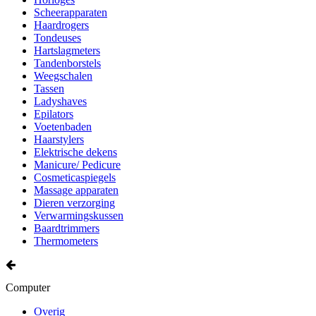
Scheerapparaten
Haardrogers
Tondeuses
Hartslagmeters
Tandenborstels
Weegschalen
Tassen
Ladyshaves
Epilators
Voetenbaden
Haarstylers
Elektrische dekens
Manicure/ Pedicure
Cosmeticaspiegels
Massage apparaten
Dieren verzorging
Verwarmingskussen
Baardtrimmers
Thermometers
Computer
Overig