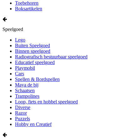
Toebehoren
Boksartikelen
Speelgoed
Lego
Buiten Speelgoed
Binnen speelgoed
Radiografisch bestuurbaar speelgoed
Educatief speelgoed
Playmobil
Cars
Spellen & Bordspellen
Maya de bij
Schaatsen
Trampolines
Loop, fiets en hobbel speelgoed
Diverse
Razor
Puzzels
Hobby en Creatief