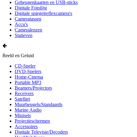
Geheugenkaarten en USB-sticks
Digitale Fotolijst
Digitale spiegelreflexcamera's
Cameratassen
Accu's
Cameralenzen
Statieven
Beeld en Geluid
CD-Speler
DVD-Spelers
Home-Cinema
Portable MP3
Beamers/Projectors
Receivers
Satelliet
Muurbeugels/Standaards
Marine Audio
Minisets
Projectieschermen
Accessoires
Digitale Televisie/Decoders