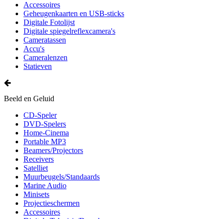
Accessoires
Geheugenkaarten en USB-sticks
Digitale Fotolijst
Digitale spiegelreflexcamera's
Cameratassen
Accu's
Cameralenzen
Statieven
Beeld en Geluid
CD-Speler
DVD-Spelers
Home-Cinema
Portable MP3
Beamers/Projectors
Receivers
Satelliet
Muurbeugels/Standaards
Marine Audio
Minisets
Projectieschermen
Accessoires