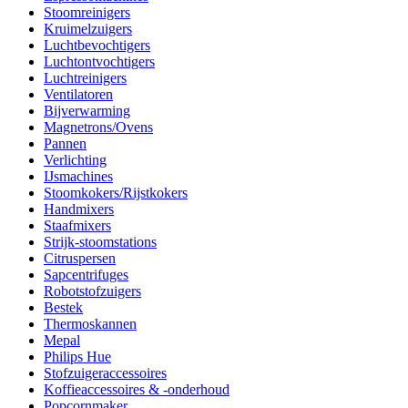
Stoomreinigers
Kruimelzuigers
Luchtbevochtigers
Luchtontvochtigers
Luchtreinigers
Ventilatoren
Bijverwarming
Magnetrons/Ovens
Pannen
Verlichting
IJsmachines
Stoomkokers/Rijstkokers
Handmixers
Staafmixers
Strijk-stoomstations
Citruspersen
Sapcentrifuges
Robotstofzuigers
Bestek
Thermoskannen
Mepal
Philips Hue
Stofzuigeraccessoires
Koffieaccessoires & -onderhoud
Popcornmaker