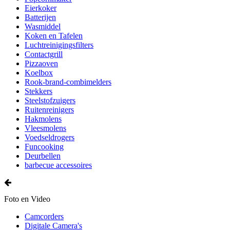
Eierkoker
Batterijen
Wasmiddel
Koken en Tafelen
Luchtreinigingsfilters
Contactgrill
Pizzaoven
Koelbox
Rook-brand-combimelders
Stekkers
Steelstofzuigers
Ruitenreinigers
Hakmolens
Vleesmolens
Voedseldrogers
Funcooking
Deurbellen
barbecue accessoires
Foto en Video
Camcorders
Digitale Camera's