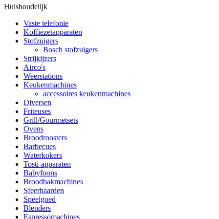
Huishoudelijk
Vaste telefonie
Koffiezetapparaten
Stofzuigers
Bosch stofzuigers
Strijkijzers
Airco's
Weerstations
Keukenmachines
accessoires keukenmachines
Diversen
Friteuses
Grill/Gourmetsets
Ovens
Broodroosters
Barbecues
Waterkokers
Tosti-apparaten
Babyfoons
Broodbakmachines
Sfeerhaarden
Speelgoed
Blenders
Espressomachines