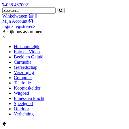
038 4670021
Winkelwagen
0
Mijn Account
login
registreren
Bekijk ons assortiment
×
Huishoudelijk
Foto en Video
Beeld en Geluid
Carmedia
Gereedschap
Verzorging
Computer
Telefonie
Koopjeskelder
Witgoed
Fitness en kracht
Speelgoed
Outdoor
Verlichting