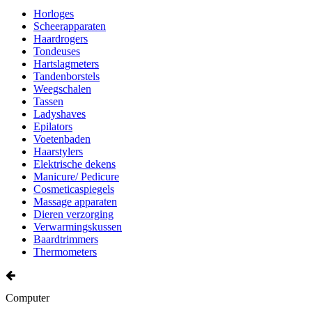
Horloges
Scheerapparaten
Haardrogers
Tondeuses
Hartslagmeters
Tandenborstels
Weegschalen
Tassen
Ladyshaves
Epilators
Voetenbaden
Haarstylers
Elektrische dekens
Manicure/ Pedicure
Cosmeticaspiegels
Massage apparaten
Dieren verzorging
Verwarmingskussen
Baardtrimmers
Thermometers
Computer