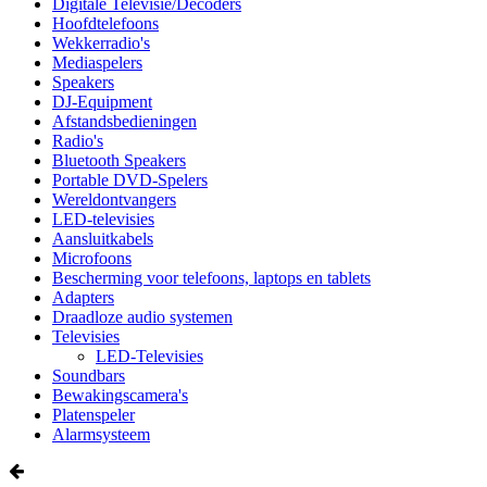
Digitale Televisie/Decoders
Hoofdtelefoons
Wekkerradio's
Mediaspelers
Speakers
DJ-Equipment
Afstandsbedieningen
Radio's
Bluetooth Speakers
Portable DVD-Spelers
Wereldontvangers
LED-televisies
Aansluitkabels
Microfoons
Bescherming voor telefoons, laptops en tablets
Adapters
Draadloze audio systemen
Televisies
LED-Televisies
Soundbars
Bewakingscamera's
Platenspeler
Alarmsysteem