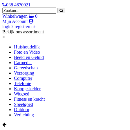
038 4670021
Winkelwagen
0
Mijn Account
login
registreren
Bekijk ons assortiment
×
Huishoudelijk
Foto en Video
Beeld en Geluid
Carmedia
Gereedschap
Verzorging
Computer
Telefonie
Koopjeskelder
Witgoed
Fitness en kracht
Speelgoed
Outdoor
Verlichting