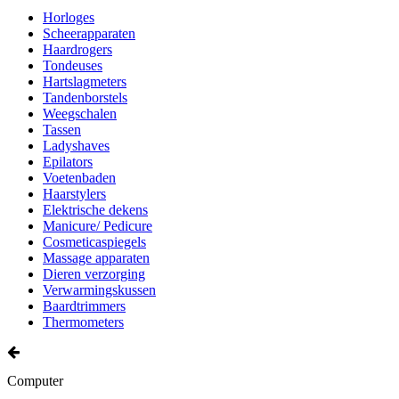
Horloges
Scheerapparaten
Haardrogers
Tondeuses
Hartslagmeters
Tandenborstels
Weegschalen
Tassen
Ladyshaves
Epilators
Voetenbaden
Haarstylers
Elektrische dekens
Manicure/ Pedicure
Cosmeticaspiegels
Massage apparaten
Dieren verzorging
Verwarmingskussen
Baardtrimmers
Thermometers
Computer