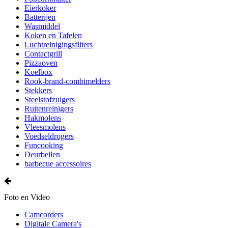
Eierkoker
Batterijen
Wasmiddel
Koken en Tafelen
Luchtreinigingsfilters
Contactgrill
Pizzaoven
Koelbox
Rook-brand-combimelders
Stekkers
Steelstofzuigers
Ruitenreinigers
Hakmolens
Vleesmolens
Voedseldrogers
Funcooking
Deurbellen
barbecue accessoires
Foto en Video
Camcorders
Digitale Camera's