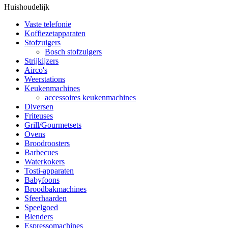
Huishoudelijk
Vaste telefonie
Koffiezetapparaten
Stofzuigers
Bosch stofzuigers
Strijkijzers
Airco's
Weerstations
Keukenmachines
accessoires keukenmachines
Diversen
Friteuses
Grill/Gourmetsets
Ovens
Broodroosters
Barbecues
Waterkokers
Tosti-apparaten
Babyfoons
Broodbakmachines
Sfeerhaarden
Speelgoed
Blenders
Espressomachines