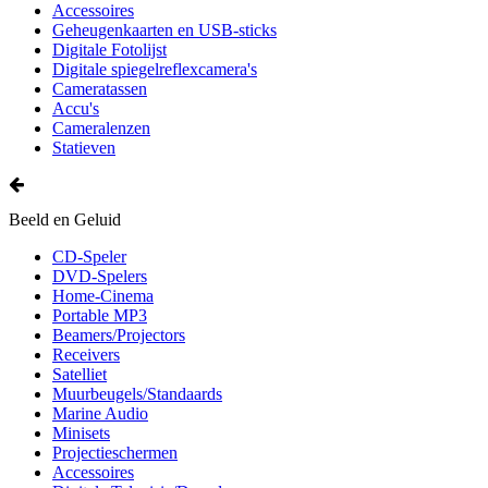
Accessoires
Geheugenkaarten en USB-sticks
Digitale Fotolijst
Digitale spiegelreflexcamera's
Cameratassen
Accu's
Cameralenzen
Statieven
Beeld en Geluid
CD-Speler
DVD-Spelers
Home-Cinema
Portable MP3
Beamers/Projectors
Receivers
Satelliet
Muurbeugels/Standaards
Marine Audio
Minisets
Projectieschermen
Accessoires