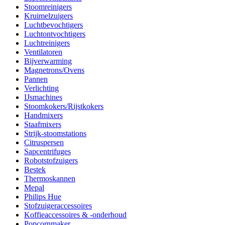
Stoomreinigers
Kruimelzuigers
Luchtbevochtigers
Luchtontvochtigers
Luchtreinigers
Ventilatoren
Bijverwarming
Magnetrons/Ovens
Pannen
Verlichting
IJsmachines
Stoomkokers/Rijstkokers
Handmixers
Staafmixers
Strijk-stoomstations
Citruspersen
Sapcentrifuges
Robotstofzuigers
Bestek
Thermoskannen
Mepal
Philips Hue
Stofzuigeraccessoires
Koffieaccessoires & -onderhoud
Popcornmaker