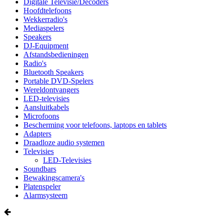
Digitale Televisie/Decoders
Hoofdtelefoons
Wekkerradio's
Mediaspelers
Speakers
DJ-Equipment
Afstandsbedieningen
Radio's
Bluetooth Speakers
Portable DVD-Spelers
Wereldontvangers
LED-televisies
Aansluitkabels
Microfoons
Bescherming voor telefoons, laptops en tablets
Adapters
Draadloze audio systemen
Televisies
LED-Televisies
Soundbars
Bewakingscamera's
Platenspeler
Alarmsysteem