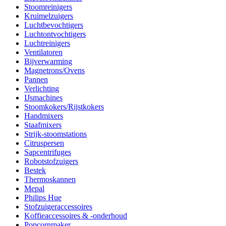
Stoomreinigers
Kruimelzuigers
Luchtbevochtigers
Luchtontvochtigers
Luchtreinigers
Ventilatoren
Bijverwarming
Magnetrons/Ovens
Pannen
Verlichting
IJsmachines
Stoomkokers/Rijstkokers
Handmixers
Staafmixers
Strijk-stoomstations
Citruspersen
Sapcentrifuges
Robotstofzuigers
Bestek
Thermoskannen
Mepal
Philips Hue
Stofzuigeraccessoires
Koffieaccessoires & -onderhoud
Popcornmaker