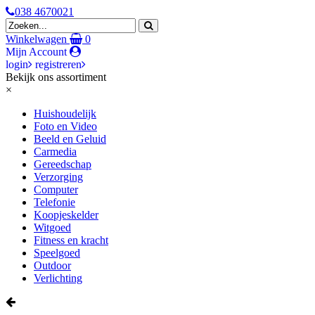
038 4670021
Winkelwagen
0
Mijn Account
login
registreren
Bekijk ons assortiment
×
Huishoudelijk
Foto en Video
Beeld en Geluid
Carmedia
Gereedschap
Verzorging
Computer
Telefonie
Koopjeskelder
Witgoed
Fitness en kracht
Speelgoed
Outdoor
Verlichting