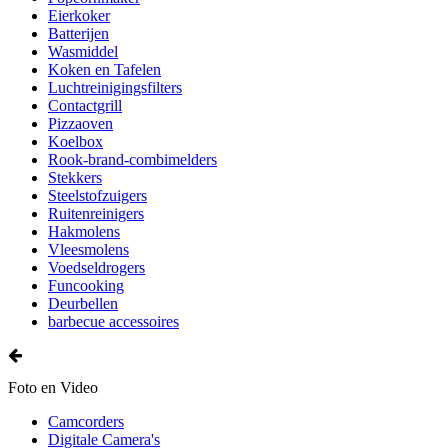
Eierkoker
Batterijen
Wasmiddel
Koken en Tafelen
Luchtreinigingsfilters
Contactgrill
Pizzaoven
Koelbox
Rook-brand-combimelders
Stekkers
Steelstofzuigers
Ruitenreinigers
Hakmolens
Vleesmolens
Voedseldrogers
Funcooking
Deurbellen
barbecue accessoires
Foto en Video
Camcorders
Digitale Camera's