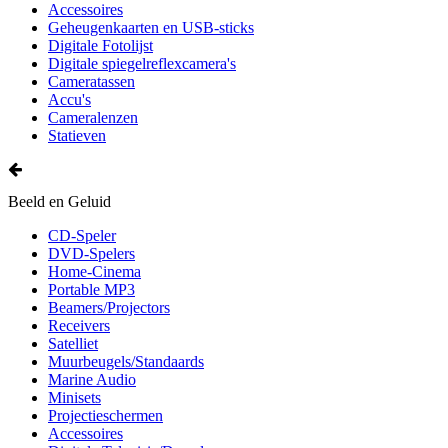
Accessoires
Geheugenkaarten en USB-sticks
Digitale Fotolijst
Digitale spiegelreflexcamera's
Cameratassen
Accu's
Cameralenzen
Statieven
Beeld en Geluid
CD-Speler
DVD-Spelers
Home-Cinema
Portable MP3
Beamers/Projectors
Receivers
Satelliet
Muurbeugels/Standaards
Marine Audio
Minisets
Projectieschermen
Accessoires