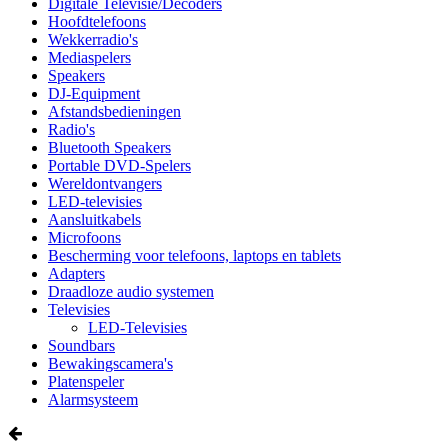
Digitale Televisie/Decoders
Hoofdtelefoons
Wekkerradio's
Mediaspelers
Speakers
DJ-Equipment
Afstandsbedieningen
Radio's
Bluetooth Speakers
Portable DVD-Spelers
Wereldontvangers
LED-televisies
Aansluitkabels
Microfoons
Bescherming voor telefoons, laptops en tablets
Adapters
Draadloze audio systemen
Televisies
LED-Televisies
Soundbars
Bewakingscamera's
Platenspeler
Alarmsysteem