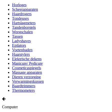
Horloges
Scheerapparaten
Haardrogers
Tondeuses
Hartslagmeters
Tandenborstels
Weegschalen
Tassen
Ladyshaves
Epilators
Voetenbaden
Haarstylers
Elektrische dekens
Manicure/ Pedicure
Cosmeticaspiegels
Massage apparaten
Dieren verzorging
Verwarmingskussen
Baardtrimmers
Thermometers
Computer