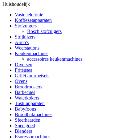
Huishoudelijk
Vaste telefonie
Koffiezetapparaten
Stofzuigers
Bosch stofzuigers
Strijkijzers
Airco's
Weerstations
Keukenmachines
accessoires keukenmachines
Diversen
Friteuses
Grill/Gourmetsets
Ovens
Broodroosters
Barbecues
Waterkokers
Tosti-apparaten
Babyfoons
Broodbakmachines
Sfeerhaarden
Speelgoed
Blenders
Espressomachines