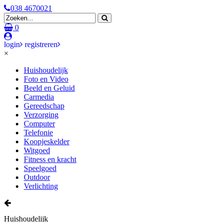
038 4670021
0
login
registreren
×
Huishoudelijk
Foto en Video
Beeld en Geluid
Carmedia
Gereedschap
Verzorging
Computer
Telefonie
Koopjeskelder
Witgoed
Fitness en kracht
Speelgoed
Outdoor
Verlichting
Huishoudelijk