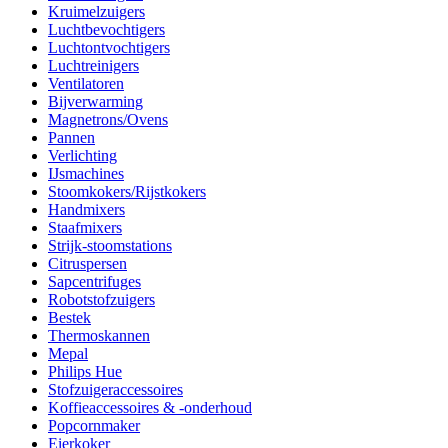
Kruimelzuigers
Luchtbevochtigers
Luchtontvochtigers
Luchtreinigers
Ventilatoren
Bijverwarming
Magnetrons/Ovens
Pannen
Verlichting
IJsmachines
Stoomkokers/Rijstkokers
Handmixers
Staafmixers
Strijk-stoomstations
Citruspersen
Sapcentrifuges
Robotstofzuigers
Bestek
Thermoskannen
Mepal
Philips Hue
Stofzuigeraccessoires
Koffieaccessoires & -onderhoud
Popcornmaker
Eierkoker