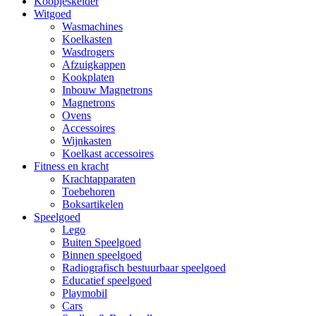
Koopjeskelder
Witgoed
Wasmachines
Koelkasten
Wasdrogers
Afzuigkappen
Kookplaten
Inbouw Magnetrons
Magnetrons
Ovens
Accessoires
Wijnkasten
Koelkast accessoires
Fitness en kracht
Krachtapparaten
Toebehoren
Boksartikelen
Speelgoed
Lego
Buiten Speelgoed
Binnen speelgoed
Radiografisch bestuurbaar speelgoed
Educatief speelgoed
Playmobil
Cars