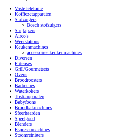
Vaste telefonie
Koffiezetapparaten
Stofzuigers
Bosch stofzuigers
Strijkijzers
Airco's
Weerstations
Keukenmachines
accessoires keukenmachines
Diversen
Friteuses
Grill/Gourmetsets
Ovens
Broodroosters
Barbecues
Waterkokers
Tosti-apparaten
Babyfoons
Broodbakmachines
Sfeerhaarden
Speelgoed
Blenders
Espressomachines
Stoomreinigers