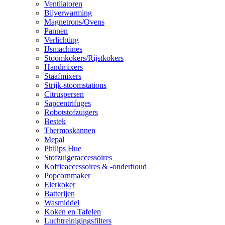
Ventilatoren
Bijverwarming
Magnetrons/Ovens
Pannen
Verlichting
IJsmachines
Stoomkokers/Rijstkokers
Handmixers
Staafmixers
Strijk-stoomstations
Citruspersen
Sapcentrifuges
Robotstofzuigers
Bestek
Thermoskannen
Mepal
Philips Hue
Stofzuigeraccessoires
Koffieaccessoires & -onderhoud
Popcornmaker
Eierkoker
Batterijen
Wasmiddel
Koken en Tafelen
Luchtreinigingsfilters