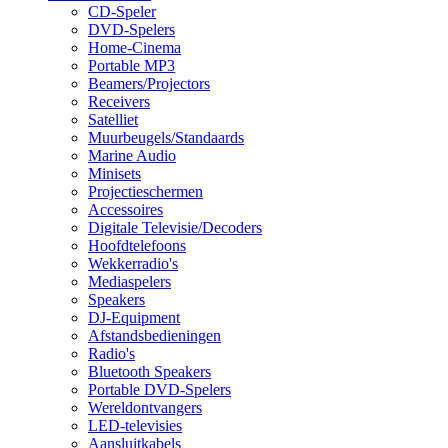
CD-Speler
DVD-Spelers
Home-Cinema
Portable MP3
Beamers/Projectors
Receivers
Satelliet
Muurbeugels/Standaards
Marine Audio
Minisets
Projectieschermen
Accessoires
Digitale Televisie/Decoders
Hoofdtelefoons
Wekkerradio's
Mediaspelers
Speakers
DJ-Equipment
Afstandsbedieningen
Radio's
Bluetooth Speakers
Portable DVD-Spelers
Wereldontvangers
LED-televisies
Aansluitkabels