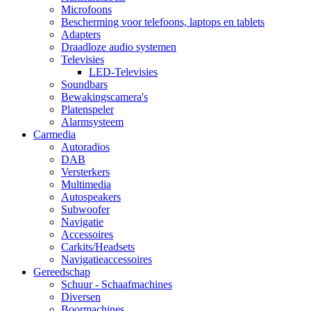
Microfoons
Bescherming voor telefoons, laptops en tablets
Adapters
Draadloze audio systemen
Televisies
LED-Televisies
Soundbars
Bewakingscamera's
Platenspeler
Alarmsysteem
Carmedia
Autoradios
DAB
Versterkers
Multimedia
Autospeakers
Subwoofer
Navigatie
Accessoires
Carkits/Headsets
Navigatieaccessoires
Gereedschap
Schuur - Schaafmachines
Diversen
Boormachines