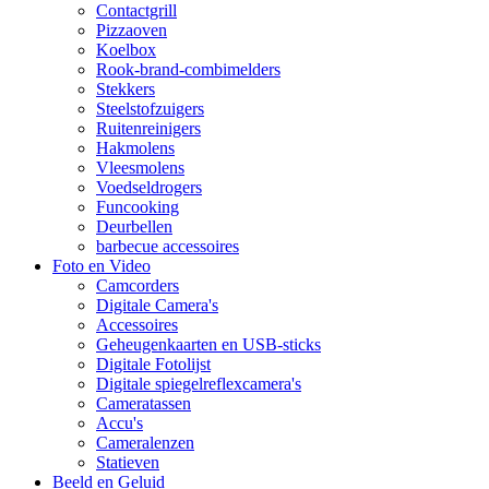
Contactgrill
Pizzaoven
Koelbox
Rook-brand-combimelders
Stekkers
Steelstofzuigers
Ruitenreinigers
Hakmolens
Vleesmolens
Voedseldrogers
Funcooking
Deurbellen
barbecue accessoires
Foto en Video
Camcorders
Digitale Camera's
Accessoires
Geheugenkaarten en USB-sticks
Digitale Fotolijst
Digitale spiegelreflexcamera's
Cameratassen
Accu's
Cameralenzen
Statieven
Beeld en Geluid