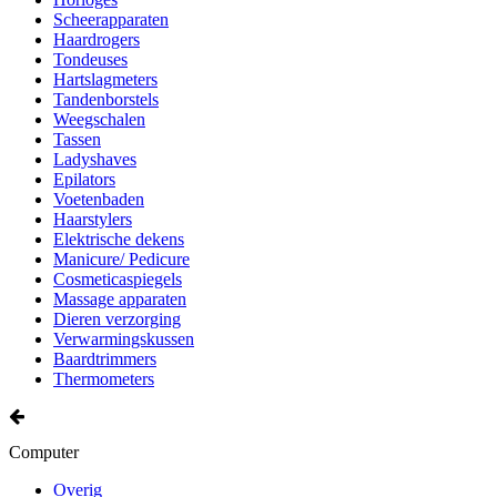
Scheerapparaten
Haardrogers
Tondeuses
Hartslagmeters
Tandenborstels
Weegschalen
Tassen
Ladyshaves
Epilators
Voetenbaden
Haarstylers
Elektrische dekens
Manicure/ Pedicure
Cosmeticaspiegels
Massage apparaten
Dieren verzorging
Verwarmingskussen
Baardtrimmers
Thermometers
Computer
Overig