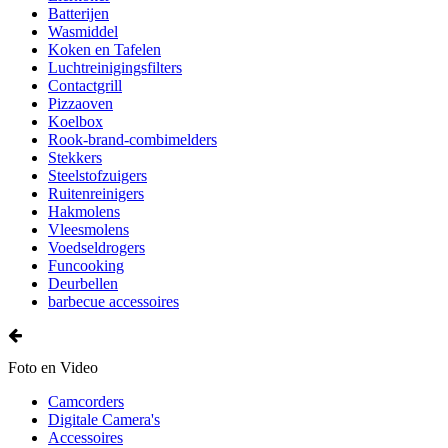
Batterijen
Wasmiddel
Koken en Tafelen
Luchtreinigingsfilters
Contactgrill
Pizzaoven
Koelbox
Rook-brand-combimelders
Stekkers
Steelstofzuigers
Ruitenreinigers
Hakmolens
Vleesmolens
Voedseldrogers
Funcooking
Deurbellen
barbecue accessoires
Foto en Video
Camcorders
Digitale Camera's
Accessoires