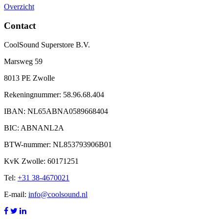
Overzicht
Contact
CoolSound Superstore B.V.
Marsweg 59
8013 PE Zwolle
Rekeningnummer: 58.96.68.404
IBAN: NL65ABNA0589668404
BIC: ABNANL2A
BTW-nummer: NL853793906B01
KvK Zwolle: 60171251
Tel:
+31 38-4670021
E-mail:
info@coolsound.nl