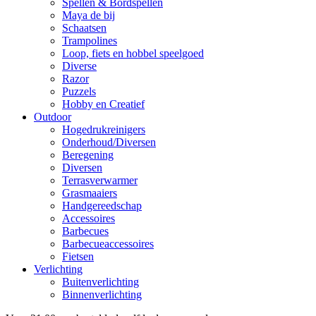
Spellen & Bordspellen
Maya de bij
Schaatsen
Trampolines
Loop, fiets en hobbel speelgoed
Diverse
Razor
Puzzels
Hobby en Creatief
Outdoor
Hogedrukreinigers
Onderhoud/Diversen
Beregening
Diversen
Terrasverwarmer
Grasmaaiers
Handgereedschap
Accessoires
Barbecues
Barbecueaccessoires
Fietsen
Verlichting
Buitenverlichting
Binnenverlichting