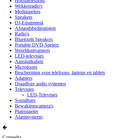
Hoofdtelefoons
Wekkerradio's
Mediaspelers
Speakers
DJ-Equipment
Afstandsbedieningen
Radio's
Bluetooth Speakers
Portable DVD-Spelers
Wereldontvangers
LED-televisies
Aansluitkabels
Microfoons
Bescherming voor telefoons, laptops en tablets
Adapters
Draadloze audio systemen
Televisies
LED-Televisies
Soundbars
Bewakingscamera's
Platenspeler
Alarmsysteem
Carmedia