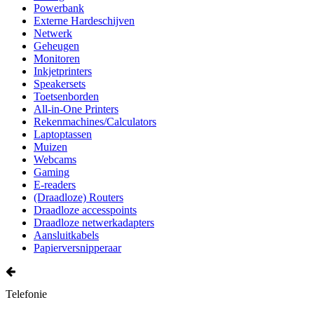
Powerbank
Externe Hardeschijven
Netwerk
Geheugen
Monitoren
Inkjetprinters
Speakersets
Toetsenborden
All-in-One Printers
Rekenmachines/Calculators
Laptoptassen
Muizen
Webcams
Gaming
E-readers
(Draadloze) Routers
Draadloze accesspoints
Draadloze netwerkadapters
Aansluitkabels
Papierversnipperaar
Telefonie