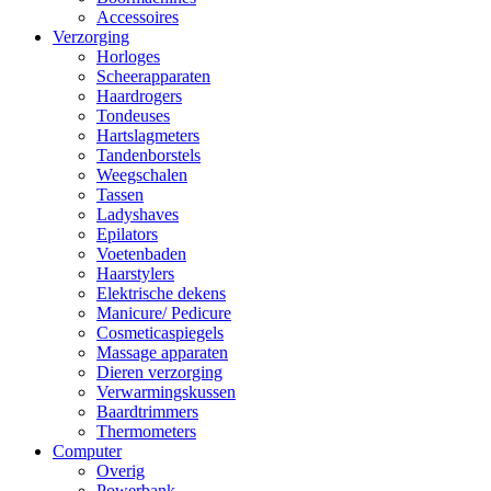
Accessoires
Verzorging
Horloges
Scheerapparaten
Haardrogers
Tondeuses
Hartslagmeters
Tandenborstels
Weegschalen
Tassen
Ladyshaves
Epilators
Voetenbaden
Haarstylers
Elektrische dekens
Manicure/ Pedicure
Cosmeticaspiegels
Massage apparaten
Dieren verzorging
Verwarmingskussen
Baardtrimmers
Thermometers
Computer
Overig
Powerbank