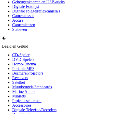
Geheugenkaarten en USB-sticks
Digitale Fotolijst
Digitale spiegelreflexcamera's
Cameratassen
Accu's
Cameralenzen
Statieven
Beeld en Geluid
CD-Speler
DVD-Spelers
Home-Cinema
Portable MP3
Beamers/Projectors
Receivers
Satelliet
Muurbeugels/Standaards
Marine Audio
Minisets
Projectieschermen
Accessoires
Digitale Televisie/Decoders