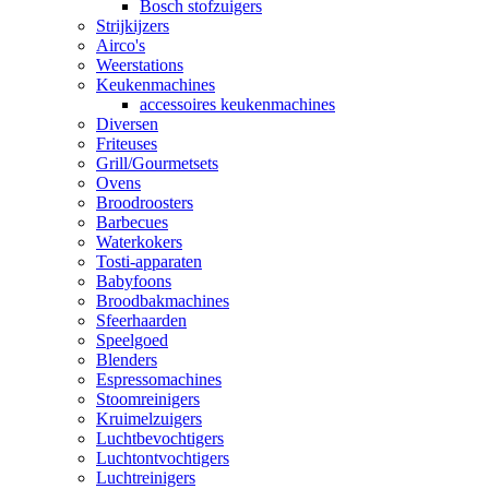
Bosch stofzuigers
Strijkijzers
Airco's
Weerstations
Keukenmachines
accessoires keukenmachines
Diversen
Friteuses
Grill/Gourmetsets
Ovens
Broodroosters
Barbecues
Waterkokers
Tosti-apparaten
Babyfoons
Broodbakmachines
Sfeerhaarden
Speelgoed
Blenders
Espressomachines
Stoomreinigers
Kruimelzuigers
Luchtbevochtigers
Luchtontvochtigers
Luchtreinigers