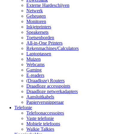
Externe Hardeschijven
Netwerk
Geheugen
Monitoren
Inkjetprinters
Speakersets
Toetsenborden
All-in-One Printers
Rekenmachines/Calculators
Laptoptassen
Muizen
Webcams
Gaming
E-readers
(Draadloze) Routers
Draadloze accesspoints
Draadloze netwerkadapters
Aansluitkabels
Papierversnipperaar
Telefonie
Telefoonaccessoires
Vaste telefonie
Mobiele telefoons
Walkie Talkies