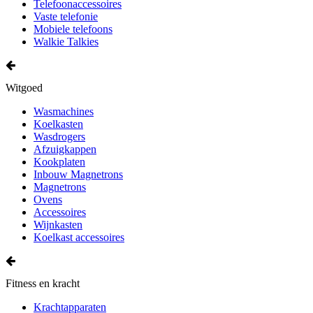
Telefoonaccessoires
Vaste telefonie
Mobiele telefoons
Walkie Talkies
Witgoed
Wasmachines
Koelkasten
Wasdrogers
Afzuigkappen
Kookplaten
Inbouw Magnetrons
Magnetrons
Ovens
Accessoires
Wijnkasten
Koelkast accessoires
Fitness en kracht
Krachtapparaten