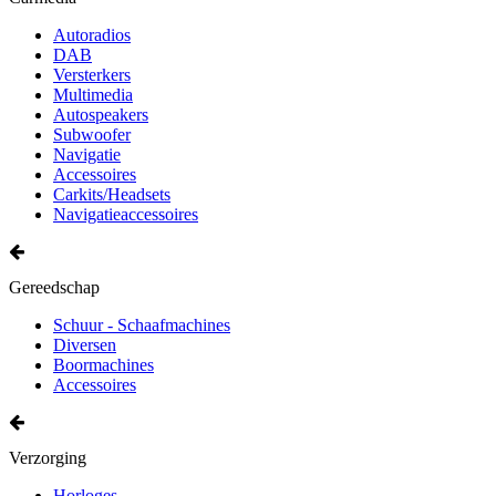
Autoradios
DAB
Versterkers
Multimedia
Autospeakers
Subwoofer
Navigatie
Accessoires
Carkits/Headsets
Navigatieaccessoires
Gereedschap
Schuur - Schaafmachines
Diversen
Boormachines
Accessoires
Verzorging
Horloges