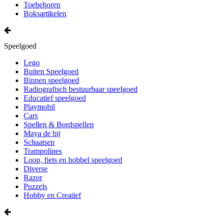
Toebehoren
Boksartikelen
Speelgoed
Lego
Buiten Speelgoed
Binnen speelgoed
Radiografisch bestuurbaar speelgoed
Educatief speelgoed
Playmobil
Cars
Spellen & Bordspellen
Maya de bij
Schaatsen
Trampolines
Loop, fiets en hobbel speelgoed
Diverse
Razor
Puzzels
Hobby en Creatief