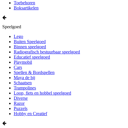
Toebehoren
Boksartikelen
Speelgoed
Lego
Buiten Speelgoed
Binnen speelgoed
Radiografisch bestuurbaar speelgoed
Educatief speelgoed
Playmobil
Cars
Spellen & Bordspellen
Maya de bij
Schaatsen
Trampolines
Loop, fiets en hobbel speelgoed
Diverse
Razor
Puzzels
Hobby en Creatief