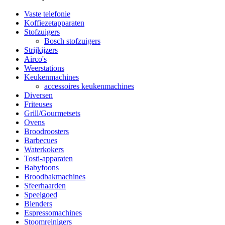
Vaste telefonie
Koffiezetapparaten
Stofzuigers
Bosch stofzuigers
Strijkijzers
Airco's
Weerstations
Keukenmachines
accessoires keukenmachines
Diversen
Friteuses
Grill/Gourmetsets
Ovens
Broodroosters
Barbecues
Waterkokers
Tosti-apparaten
Babyfoons
Broodbakmachines
Sfeerhaarden
Speelgoed
Blenders
Espressomachines
Stoomreinigers