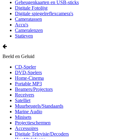
Geheugenkaarten en USB-sticks
Digitale Fotolijst
Digitale spiegelreflexcamera's
Cameratassen
Accu's
Cameralenzen
Statieven
Beeld en Geluid
CD-Speler
DVD-Spelers
Home-Cinema
Portable MP3
Beamers/Projectors
Receivers
Satelliet
Muurbeugels/Standaards
Marine Audio
Minisets
Projectieschermen
Accessoires
Digitale Televisie/Decoders