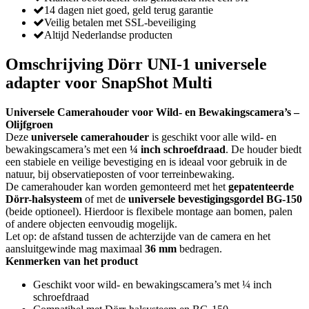
14 dagen niet goed, geld terug garantie
Veilig betalen met SSL-beveiliging
Altijd Nederlandse producten
Omschrijving Dörr UNI-1 universele
adapter voor SnapShot Multi
Universele Camerahouder voor Wild- en Bewakingscamera’s –
Olijfgroen
Deze
universele camerahouder
is geschikt voor alle wild- en
bewakingscamera’s met een
¼ inch schroefdraad
. De houder biedt
een stabiele en veilige bevestiging en is ideaal voor gebruik in de
natuur, bij observatieposten of voor terreinbewaking.
De camerahouder kan worden gemonteerd met het
gepatenteerde
Dörr-halsysteem
of met de
universele bevestigingsgordel BG-150
(beide optioneel). Hierdoor is flexibele montage aan bomen, palen
of andere objecten eenvoudig mogelijk.
Let op: de afstand tussen de achterzijde van de camera en het
aansluitgewinde mag maximaal
36 mm
bedragen.
Kenmerken van het product
Geschikt voor wild- en bewakingscamera’s met ¼ inch
schroefdraad