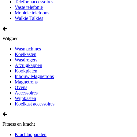
Telefoonaccessoires
Vaste telefonie
Mobiele telefoons
Walkie Talkies
Witgoed
Wasmachines
Koelkasten
Wasdrogers
Afzuigkappen
Kookplaten
Inbouw Magnetrons
Magnetrons
Ovens
Accessoires
Wijnkasten
Koelkast accessoires
Fitness en kracht
Krachtapparaten