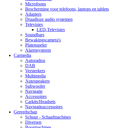
Microfoons
Bescherming voor telefoons, laptops en tablets
Adapters
Draadloze audio systemen
Televisies
LED-Televisies
Soundbars
Bewakingscamera's
Platenspeler
Alarmsysteem
Carmedia
Autoradios
DAB
Versterkers
Multimedia
Autospeakers
Subwoofer
Navigatie
Accessoires
Carkits/Headsets
Navigatieaccessoires
Gereedschap
Schuur - Schaafmachines
Diversen
Boormachines