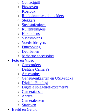
Contactgrill
Pizzaoven
Koelbox
Rook-brand-combimelders
Stekkers
Steelstofzuigers
Ruitenreinigers
Hakmolens
Vleesmolens
Voedseldrogers
Funcooking
Deurbellen
barbecue accessoires
Foto en Video
Camcorders
Digitale Camera's
Accessoires
Geheugenkaarten en USB-sticks
Digitale Fotolijst
Digitale spiegelreflexcamera's
Cameratassen
Accu's
Cameralenzen
Statieven
Beeld en Geluid