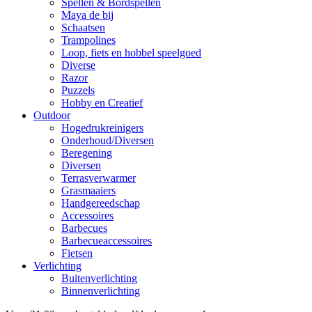
Spellen & Bordspellen
Maya de bij
Schaatsen
Trampolines
Loop, fiets en hobbel speelgoed
Diverse
Razor
Puzzels
Hobby en Creatief
Outdoor
Hogedrukreinigers
Onderhoud/Diversen
Beregening
Diversen
Terrasverwarmer
Grasmaaiers
Handgereedschap
Accessoires
Barbecues
Barbecueaccessoires
Fietsen
Verlichting
Buitenverlichting
Binnenverlichting