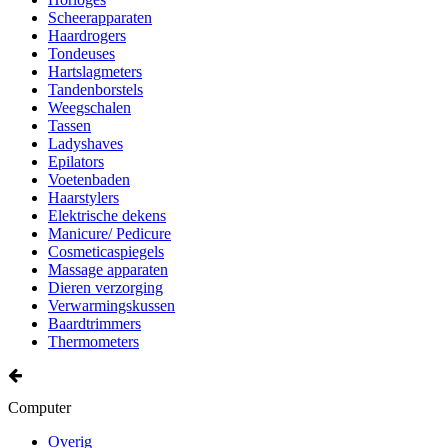
Scheerapparaten
Haardrogers
Tondeuses
Hartslagmeters
Tandenborstels
Weegschalen
Tassen
Ladyshaves
Epilators
Voetenbaden
Haarstylers
Elektrische dekens
Manicure/ Pedicure
Cosmeticaspiegels
Massage apparaten
Dieren verzorging
Verwarmingskussen
Baardtrimmers
Thermometers
Computer
Overig