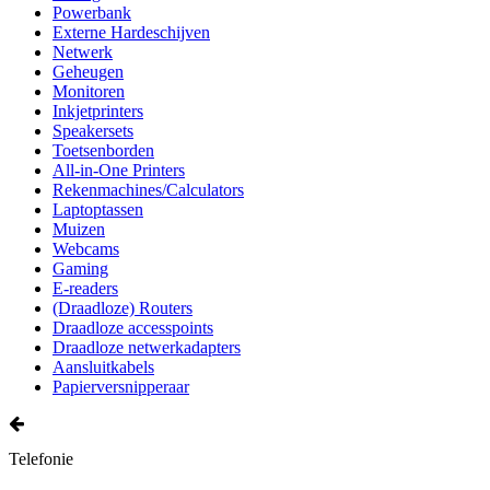
Powerbank
Externe Hardeschijven
Netwerk
Geheugen
Monitoren
Inkjetprinters
Speakersets
Toetsenborden
All-in-One Printers
Rekenmachines/Calculators
Laptoptassen
Muizen
Webcams
Gaming
E-readers
(Draadloze) Routers
Draadloze accesspoints
Draadloze netwerkadapters
Aansluitkabels
Papierversnipperaar
Telefonie