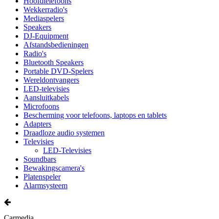
Hoofdtelefoons
Wekkerradio's
Mediaspelers
Speakers
DJ-Equipment
Afstandsbedieningen
Radio's
Bluetooth Speakers
Portable DVD-Spelers
Wereldontvangers
LED-televisies
Aansluitkabels
Microfoons
Bescherming voor telefoons, laptops en tablets
Adapters
Draadloze audio systemen
Televisies
LED-Televisies
Soundbars
Bewakingscamera's
Platenspeler
Alarmsysteem
Carmedia