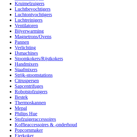
Kruimelzuigers
Luchtbevochtigers
Luchtontvochtigers
Luchtreinigers
Ventilatoren
Bijverwarming
Magnetrons/Ovens
Pannen
Verlichting
IJsmachines
Stoomkokers/Rijstkokers
Handmixers
Staafmixers
Strijk-stoomstations
Citruspersen
Sapcentrifuges
Robotstofzuigers
Bestek
Thermoskannen
Mepal
Philips Hue
Stofzuigeraccessoires
Koffieaccessoires & -onderhoud
Popcornmaker
Eierkoker