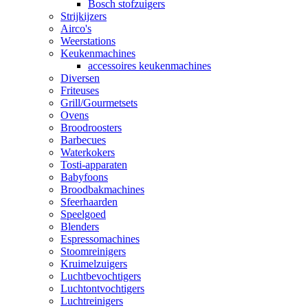
Bosch stofzuigers
Strijkijzers
Airco's
Weerstations
Keukenmachines
accessoires keukenmachines
Diversen
Friteuses
Grill/Gourmetsets
Ovens
Broodroosters
Barbecues
Waterkokers
Tosti-apparaten
Babyfoons
Broodbakmachines
Sfeerhaarden
Speelgoed
Blenders
Espressomachines
Stoomreinigers
Kruimelzuigers
Luchtbevochtigers
Luchtontvochtigers
Luchtreinigers