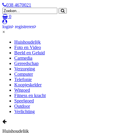
038 4670021
0
login
registreren
×
Huishoudelijk
Foto en Video
Beeld en Geluid
Carmedia
Gereedschap
Verzorging
Computer
Telefonie
Koopjeskelder
Witgoed
Fitness en kracht
Speelgoed
Outdoor
Verlichting
Huishoudelijk