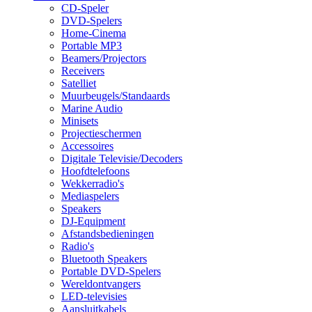
CD-Speler
DVD-Spelers
Home-Cinema
Portable MP3
Beamers/Projectors
Receivers
Satelliet
Muurbeugels/Standaards
Marine Audio
Minisets
Projectieschermen
Accessoires
Digitale Televisie/Decoders
Hoofdtelefoons
Wekkerradio's
Mediaspelers
Speakers
DJ-Equipment
Afstandsbedieningen
Radio's
Bluetooth Speakers
Portable DVD-Spelers
Wereldontvangers
LED-televisies
Aansluitkabels