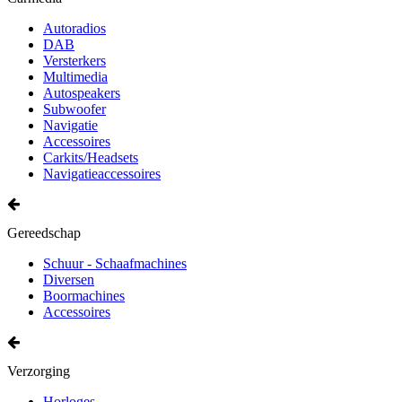
Autoradios
DAB
Versterkers
Multimedia
Autospeakers
Subwoofer
Navigatie
Accessoires
Carkits/Headsets
Navigatieaccessoires
Gereedschap
Schuur - Schaafmachines
Diversen
Boormachines
Accessoires
Verzorging
Horloges