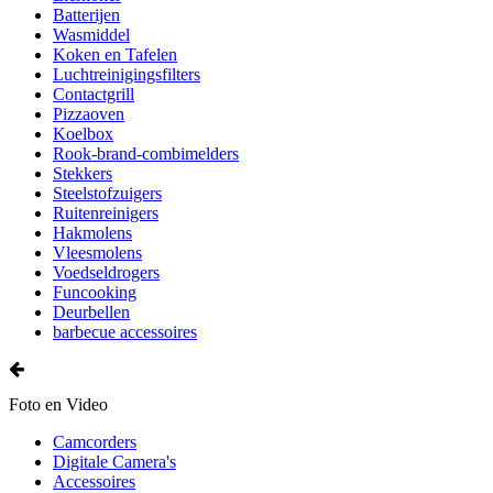
Batterijen
Wasmiddel
Koken en Tafelen
Luchtreinigingsfilters
Contactgrill
Pizzaoven
Koelbox
Rook-brand-combimelders
Stekkers
Steelstofzuigers
Ruitenreinigers
Hakmolens
Vleesmolens
Voedseldrogers
Funcooking
Deurbellen
barbecue accessoires
Foto en Video
Camcorders
Digitale Camera's
Accessoires