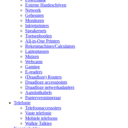
Externe Hardeschijven
Netwerk
Geheugen
Monitoren
Inkjetprinters
Speakersets
Toetsenborden
All-in-One Printers
Rekenmachines/Calculators
Laptoptassen
Muizen
Webcams
Gaming
E-readers
(Draadloze) Routers
Draadloze accesspoints
Draadloze netwerkadapters
Aansluitkabels
Papierversnipperaar
Telefonie
Telefoonaccessoires
Vaste telefonie
Mobiele telefoons
Walkie Talkies