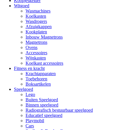
Koopjeskelder
Witgoed
Wasmachines
Koelkasten
Wasdrogers
Afzuigkappen
Kookplaten
Inbouw Magnetrons
Magnetrons
Ovens
Accessoires
Wijnkasten
Koelkast accessoires
Fitness en kracht
Krachtapparaten
Toebehoren
Boksartikelen
Speelgoed
Lego
Buiten Speelgoed
Binnen speelgoed
Radiografisch bestuurbaar speelgoed
Educatief speelgoed
Playmobil
Cars