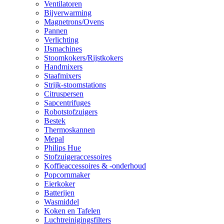
Ventilatoren
Bijverwarming
Magnetrons/Ovens
Pannen
Verlichting
IJsmachines
Stoomkokers/Rijstkokers
Handmixers
Staafmixers
Strijk-stoomstations
Citruspersen
Sapcentrifuges
Robotstofzuigers
Bestek
Thermoskannen
Mepal
Philips Hue
Stofzuigeraccessoires
Koffieaccessoires & -onderhoud
Popcornmaker
Eierkoker
Batterijen
Wasmiddel
Koken en Tafelen
Luchtreinigingsfilters