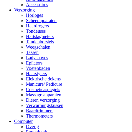
Accessoires
Verzorging
Horloges
Scheerapparaten
Haardrogers
Tondeuses
Hartslagmeters
Tandenborstels
Weegschalen
Tassen
Ladyshaves
Epilators
Voetenbaden
Haarstylers
Elektrische dekens
Manicure/ Pedicure
Cosmeticaspiegels
Massage apparaten
Dieren verzorging
Verwarmingskussen
Baardtrimmers
Thermometers
Computer
Overig
Powerbank