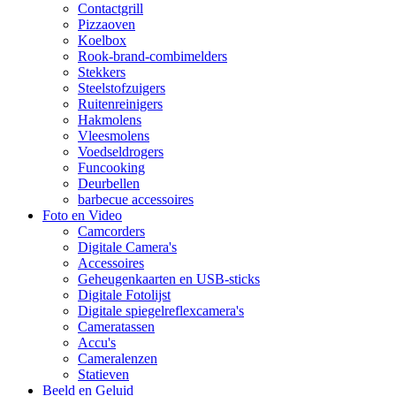
Contactgrill
Pizzaoven
Koelbox
Rook-brand-combimelders
Stekkers
Steelstofzuigers
Ruitenreinigers
Hakmolens
Vleesmolens
Voedseldrogers
Funcooking
Deurbellen
barbecue accessoires
Foto en Video
Camcorders
Digitale Camera's
Accessoires
Geheugenkaarten en USB-sticks
Digitale Fotolijst
Digitale spiegelreflexcamera's
Cameratassen
Accu's
Cameralenzen
Statieven
Beeld en Geluid