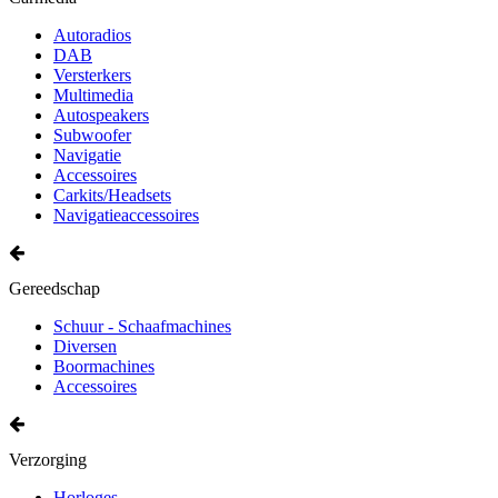
Autoradios
DAB
Versterkers
Multimedia
Autospeakers
Subwoofer
Navigatie
Accessoires
Carkits/Headsets
Navigatieaccessoires
Gereedschap
Schuur - Schaafmachines
Diversen
Boormachines
Accessoires
Verzorging
Horloges