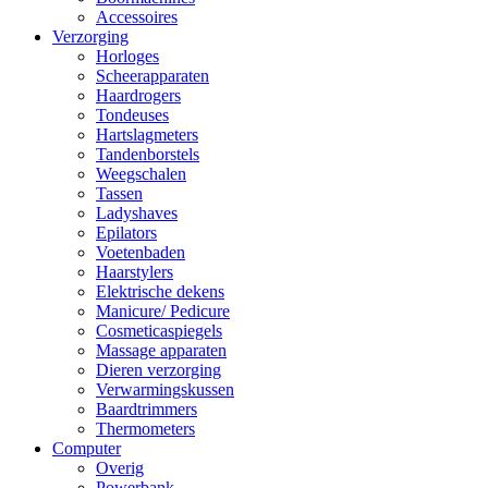
Accessoires
Verzorging
Horloges
Scheerapparaten
Haardrogers
Tondeuses
Hartslagmeters
Tandenborstels
Weegschalen
Tassen
Ladyshaves
Epilators
Voetenbaden
Haarstylers
Elektrische dekens
Manicure/ Pedicure
Cosmeticaspiegels
Massage apparaten
Dieren verzorging
Verwarmingskussen
Baardtrimmers
Thermometers
Computer
Overig
Powerbank