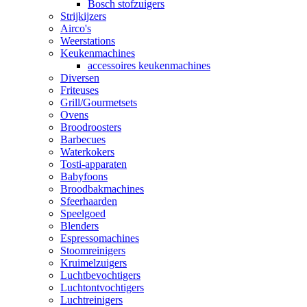
Bosch stofzuigers
Strijkijzers
Airco's
Weerstations
Keukenmachines
accessoires keukenmachines
Diversen
Friteuses
Grill/Gourmetsets
Ovens
Broodroosters
Barbecues
Waterkokers
Tosti-apparaten
Babyfoons
Broodbakmachines
Sfeerhaarden
Speelgoed
Blenders
Espressomachines
Stoomreinigers
Kruimelzuigers
Luchtbevochtigers
Luchtontvochtigers
Luchtreinigers