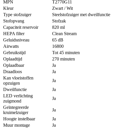
MPN
T2770G11
Kleur
Zwart / Wit
Type stofzuiger
Steelstofzuiger met dweilfunctie
Stofopvang
Stofzak
Capaciteit reservoir
820 ml
HEPA filter
Clean Stream
Geluidsniveau
65 dB
Airwatts
16800
Gebruikstijd
Tot 45 minuten
Oplaadtijd
270 minuten
Oplaadbaar
Ja
Draadloos
Ja
Kan vloeistoffen
Ja
opzuigen
Dweilfunctie
Ja
LED verlichting
Ja
zuigmond
Geïntegreerde
Ja
kruimelzuiger
Hoogte instelbaar
Ja
Muur montage
Ja