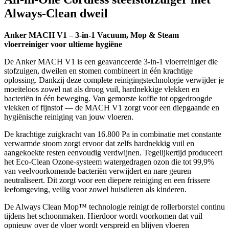
Always-Clean dweil
Anker MACH V1 – 3-in-1 Vacuum, Mop & Steam
vloerreiniger voor ultieme hygiëne
De Anker MACH V1 is een geavanceerde 3-in-1 vloerreiniger die
stofzuigen, dweilen en stomen combineert in één krachtige
oplossing. Dankzij deze complete reinigingstechnologie verwijder je
moeiteloos zowel nat als droog vuil, hardnekkige vlekken en
bacteriën in één beweging. Van gemorste koffie tot opgedroogde
vlekken of fijnstof — de MACH V1 zorgt voor een diepgaande en
hygiënische reiniging van jouw vloeren.
De krachtige zuigkracht van 16.800 Pa in combinatie met constante
verwarmde stoom zorgt ervoor dat zelfs hardnekkig vuil en
aangekoekte resten eenvoudig verdwijnen. Tegelijkertijd produceert
het Eco-Clean Ozone-systeem watergedragen ozon die tot 99,9%
van veelvoorkomende bacteriën verwijdert en nare geuren
neutraliseert. Dit zorgt voor een diepere reiniging en een frissere
leefomgeving, veilig voor zowel huisdieren als kinderen.
De Always Clean Mop™ technologie reinigt de rollerborstel continu
tijdens het schoonmaken. Hierdoor wordt voorkomen dat vuil
opnieuw over de vloer wordt verspreid en blijven vloeren