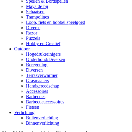
Spellen & Bordspellen
Maya de bij
Schaatsen
Trampolines
Loop, fiets en hobbel speelgoed
Diverse
Razor
Puzzels
Hobby en Creatief
Outdoor
Hogedrukreinigers
Onderhoud/Diversen
Beregening
Diversen
Terrasverwarmer
Grasmaaiers
Handgereedschap
Accessoires
Barbecues
Barbecueaccessoires
Fietsen
Verlichting
Buitenverlichting
Binnenverlichting