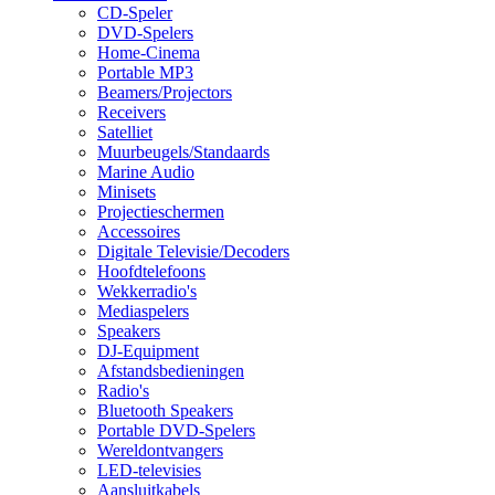
CD-Speler
DVD-Spelers
Home-Cinema
Portable MP3
Beamers/Projectors
Receivers
Satelliet
Muurbeugels/Standaards
Marine Audio
Minisets
Projectieschermen
Accessoires
Digitale Televisie/Decoders
Hoofdtelefoons
Wekkerradio's
Mediaspelers
Speakers
DJ-Equipment
Afstandsbedieningen
Radio's
Bluetooth Speakers
Portable DVD-Spelers
Wereldontvangers
LED-televisies
Aansluitkabels