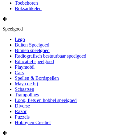
Toebehoren
Boksartikelen
Speelgoed
Lego
Buiten Speelgoed
Binnen speelgoed
Radiografisch bestuurbaar speelgoed
Educatief speelgoed
Playmobil
Cars
Spellen & Bordspellen
Maya de bij
Schaatsen
Trampolines
Loop, fiets en hobbel speelgoed
Diverse
Razor
Puzzels
Hobby en Creatief