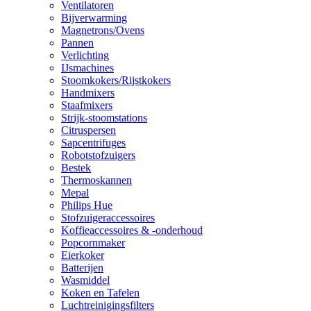
Ventilatoren
Bijverwarming
Magnetrons/Ovens
Pannen
Verlichting
IJsmachines
Stoomkokers/Rijstkokers
Handmixers
Staafmixers
Strijk-stoomstations
Citruspersen
Sapcentrifuges
Robotstofzuigers
Bestek
Thermoskannen
Mepal
Philips Hue
Stofzuigeraccessoires
Koffieaccessoires & -onderhoud
Popcornmaker
Eierkoker
Batterijen
Wasmiddel
Koken en Tafelen
Luchtreinigingsfilters