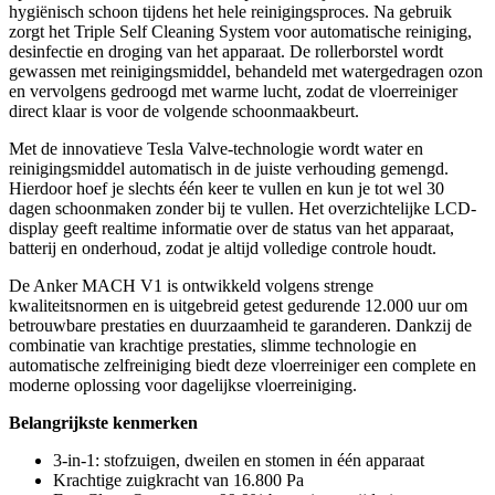
hygiënisch schoon tijdens het hele reinigingsproces. Na gebruik
zorgt het Triple Self Cleaning System voor automatische reiniging,
desinfectie en droging van het apparaat. De rollerborstel wordt
gewassen met reinigingsmiddel, behandeld met watergedragen ozon
en vervolgens gedroogd met warme lucht, zodat de vloerreiniger
direct klaar is voor de volgende schoonmaakbeurt.
Met de innovatieve Tesla Valve-technologie wordt water en
reinigingsmiddel automatisch in de juiste verhouding gemengd.
Hierdoor hoef je slechts één keer te vullen en kun je tot wel 30
dagen schoonmaken zonder bij te vullen. Het overzichtelijke LCD-
display geeft realtime informatie over de status van het apparaat,
batterij en onderhoud, zodat je altijd volledige controle houdt.
De Anker MACH V1 is ontwikkeld volgens strenge
kwaliteitsnormen en is uitgebreid getest gedurende 12.000 uur om
betrouwbare prestaties en duurzaamheid te garanderen. Dankzij de
combinatie van krachtige prestaties, slimme technologie en
automatische zelfreiniging biedt deze vloerreiniger een complete en
moderne oplossing voor dagelijkse vloerreiniging.
Belangrijkste kenmerken
3-in-1: stofzuigen, dweilen en stomen in één apparaat
Krachtige zuigkracht van 16.800 Pa