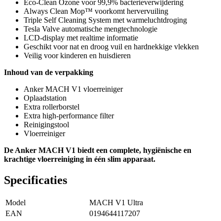
Eco-Clean Ozone voor 99,9% bacterieverwijdering
Always Clean Mop™ voorkomt hervervuiling
Triple Self Cleaning System met warmeluchtdroging
Tesla Valve automatische mengtechnologie
LCD-display met realtime informatie
Geschikt voor nat en droog vuil en hardnekkige vlekken
Veilig voor kinderen en huisdieren
Inhoud van de verpakking
Anker MACH V1 vloerreiniger
Oplaadstation
Extra rollerborstel
Extra high-performance filter
Reinigingstool
Vloerreiniger
De Anker MACH V1 biedt een complete, hygiënische en
krachtige vloerreiniging in één slim apparaat.
Specificaties
Model
MACH V1 Ultra
EAN
0194644117207