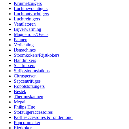
Kruimelzuigers
Luchtbevochtigers
Luchtontvochtigers
Luchtreinigers
Ventilatoren
Bijverwarming
Magnetrons/Ovens
Pannen
Verlichting
IJsmachines
Stoomkokers/Rijstkokers
Handmixers
Staafmixers
Strijk-stoomstations
Citruspersen
Sapcentrifuges
Robotstofzuigers
Bestek
Thermoskannen
Mepal
Philips Hue
Stofzuigeraccessoires
Koffieaccessoires & -onderhoud
Popcornmaker
Eierkoker