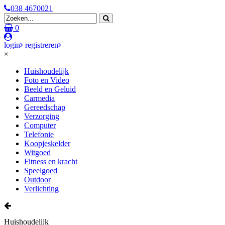
038 4670021
0
login
registreren
×
Huishoudelijk
Foto en Video
Beeld en Geluid
Carmedia
Gereedschap
Verzorging
Computer
Telefonie
Koopjeskelder
Witgoed
Fitness en kracht
Speelgoed
Outdoor
Verlichting
Huishoudelijk