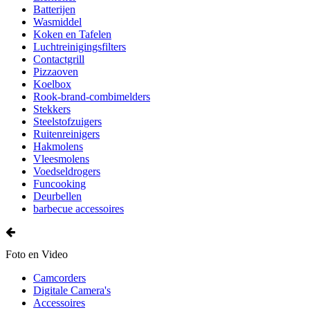
Batterijen
Wasmiddel
Koken en Tafelen
Luchtreinigingsfilters
Contactgrill
Pizzaoven
Koelbox
Rook-brand-combimelders
Stekkers
Steelstofzuigers
Ruitenreinigers
Hakmolens
Vleesmolens
Voedseldrogers
Funcooking
Deurbellen
barbecue accessoires
Foto en Video
Camcorders
Digitale Camera's
Accessoires