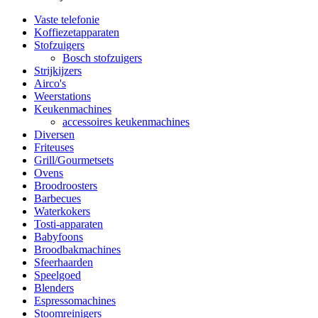
Vaste telefonie
Koffiezetapparaten
Stofzuigers
Bosch stofzuigers
Strijkijzers
Airco's
Weerstations
Keukenmachines
accessoires keukenmachines
Diversen
Friteuses
Grill/Gourmetsets
Ovens
Broodroosters
Barbecues
Waterkokers
Tosti-apparaten
Babyfoons
Broodbakmachines
Sfeerhaarden
Speelgoed
Blenders
Espressomachines
Stoomreinigers