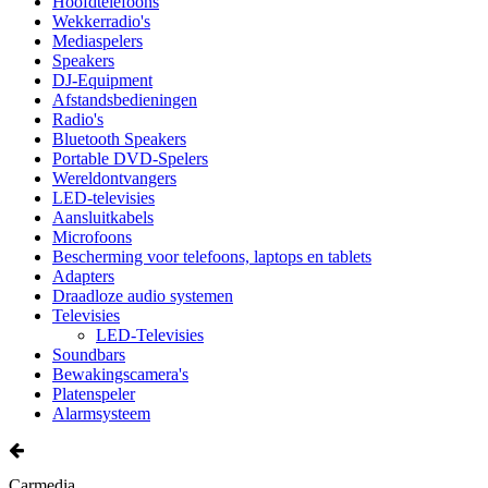
Hoofdtelefoons
Wekkerradio's
Mediaspelers
Speakers
DJ-Equipment
Afstandsbedieningen
Radio's
Bluetooth Speakers
Portable DVD-Spelers
Wereldontvangers
LED-televisies
Aansluitkabels
Microfoons
Bescherming voor telefoons, laptops en tablets
Adapters
Draadloze audio systemen
Televisies
LED-Televisies
Soundbars
Bewakingscamera's
Platenspeler
Alarmsysteem
Carmedia