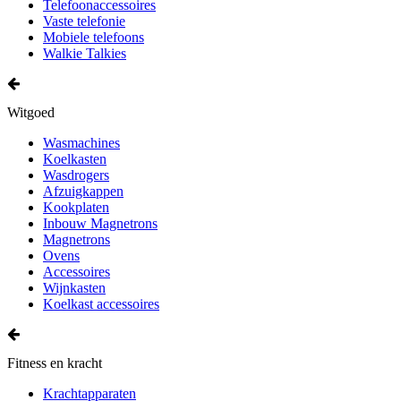
Telefoonaccessoires
Vaste telefonie
Mobiele telefoons
Walkie Talkies
Witgoed
Wasmachines
Koelkasten
Wasdrogers
Afzuigkappen
Kookplaten
Inbouw Magnetrons
Magnetrons
Ovens
Accessoires
Wijnkasten
Koelkast accessoires
Fitness en kracht
Krachtapparaten