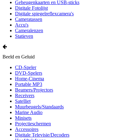
Geheugenkaarten en USB-sticks
Digitale Fotolijst
Digitale spiegelreflexcamera's
Cameratassen
Accu's
Cameralenzen
Statieven
Beeld en Geluid
CD-Speler
DVD-Spelers
Home-Cinema
Portable MP3
Beamers/Projectors
Receivers
Satelliet
Muurbeugels/Standaards
Marine Audio
Minisets
Projectieschermen
Accessoires
Digitale Televisie/Decoders