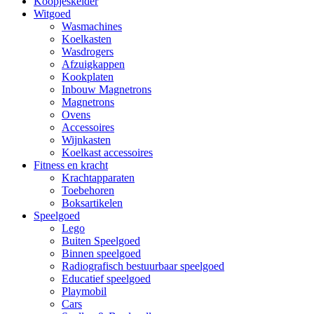
Koopjeskelder
Witgoed
Wasmachines
Koelkasten
Wasdrogers
Afzuigkappen
Kookplaten
Inbouw Magnetrons
Magnetrons
Ovens
Accessoires
Wijnkasten
Koelkast accessoires
Fitness en kracht
Krachtapparaten
Toebehoren
Boksartikelen
Speelgoed
Lego
Buiten Speelgoed
Binnen speelgoed
Radiografisch bestuurbaar speelgoed
Educatief speelgoed
Playmobil
Cars