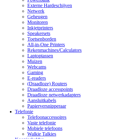
Externe Hardeschijven
Netwerk
Geheugen
Monitoren
Inkjetprinters
Speakersets
Toetsenborden
All-in-One Printers
Rekenmachines/Calculators
Laptoptassen
Muizen
Webcams
Gaming
E-readers
(Draadloze) Routers
Draadloze accesspoints
Draadloze netwerkadapters
Aansluitkabels
Papierversnipperaar
Telefonie
Telefoonaccessoires
Vaste telefonie
Mobiele telefoons
Walkie Talkies