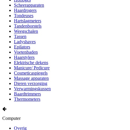
Scheerapparaten
Haardrogers
Tondeuses
Hartslagmeters
Tandenborstels
Weegschalen
Tassen
Ladyshaves
Epilators
Voetenbaden
Haarstylers
Elektrische dekens
Manicure/ Pedicure
Cosmeticaspiegels
Massage apparaten
Dieren verzorging
Verwarmingskussen
Baardtrimmers
Thermometers
Computer
Overig