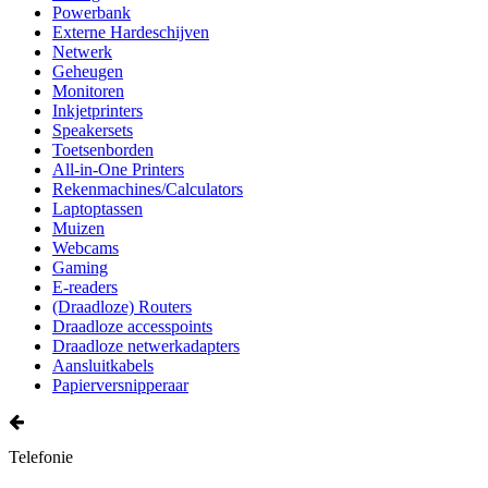
Powerbank
Externe Hardeschijven
Netwerk
Geheugen
Monitoren
Inkjetprinters
Speakersets
Toetsenborden
All-in-One Printers
Rekenmachines/Calculators
Laptoptassen
Muizen
Webcams
Gaming
E-readers
(Draadloze) Routers
Draadloze accesspoints
Draadloze netwerkadapters
Aansluitkabels
Papierversnipperaar
Telefonie