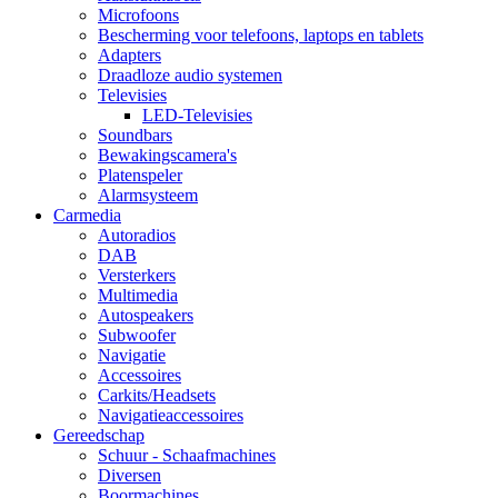
Microfoons
Bescherming voor telefoons, laptops en tablets
Adapters
Draadloze audio systemen
Televisies
LED-Televisies
Soundbars
Bewakingscamera's
Platenspeler
Alarmsysteem
Carmedia
Autoradios
DAB
Versterkers
Multimedia
Autospeakers
Subwoofer
Navigatie
Accessoires
Carkits/Headsets
Navigatieaccessoires
Gereedschap
Schuur - Schaafmachines
Diversen
Boormachines