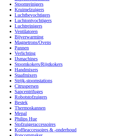
Stoomreinigers
Kruimelzuigers
Luchtbevochtigers
Luchtontvochtigers
Luchtreinigers
Ventilatoren
Bijverwarming
Magnetrons/Ovens
Pannen
Verlichting
IJsmachines
Stoomkokers/Rijstkokers
Handmixers
Staafmixers
Strijk-stoomstations
Citruspersen
Sapcentrifuges
Robotstofzuigers
Bestek
Thermoskannen
Mepal
Philips Hue
Stofzuigeraccessoires
Koffieaccessoires & -onderhoud
Popcornmaker