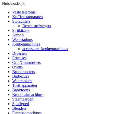
Huishoudelijk
Vaste telefonie
Koffiezetapparaten
Stofzuigers
Bosch stofzuigers
Strijkijzers
Airco's
Weerstations
Keukenmachines
accessoires keukenmachines
Diversen
Friteuses
Grill/Gourmetsets
Ovens
Broodroosters
Barbecues
Waterkokers
Tosti-apparaten
Babyfoons
Broodbakmachines
Sfeerhaarden
Speelgoed
Blenders
Espressomachines