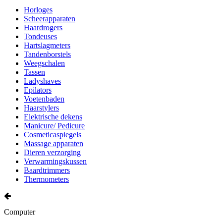
Horloges
Scheerapparaten
Haardrogers
Tondeuses
Hartslagmeters
Tandenborstels
Weegschalen
Tassen
Ladyshaves
Epilators
Voetenbaden
Haarstylers
Elektrische dekens
Manicure/ Pedicure
Cosmeticaspiegels
Massage apparaten
Dieren verzorging
Verwarmingskussen
Baardtrimmers
Thermometers
Computer