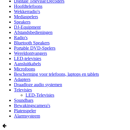
Digitale Televisie/Decoders
Hoofdtelefoons
Wekkerradio's
Mediaspelers
Speakers
DJ-Equipment
Afstandsbedieningen
Radio's
Bluetooth Speakers
Portable DVD-Spelers
Wereldontvangers
LED-televisies
Aansluitkabels
Microfoons
Bescherming voor telefoons, laptops en tablets
Adapters
Draadloze audio systemen
Televisies
LED-Televisies
Soundbars
Bewakingscamera's
Platenspeler
Alarmsysteem