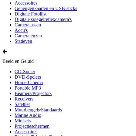
Accessoires
Geheugenkaarten en USB-sticks
Digitale Fotolijst
Digitale spiegelreflexcamera's
Cameratassen
Accu's
Cameralenzen
Statieven
Beeld en Geluid
CD-Speler
DVD-Spelers
Home-Cinema
Portable MP3
Beamers/Projectors
Receivers
Satelliet
Muurbeugels/Standaards
Marine Audio
Minisets
Projectieschermen
Accessoires