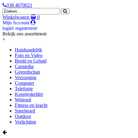
038 4670021
Winkelwagen
0
Mijn Account
login
registreren
Bekijk ons assortiment
×
Huishoudelijk
Foto en Video
Beeld en Geluid
Carmedia
Gereedschap
Verzorging
Computer
Telefonie
Koopjeskelder
Witgoed
Fitness en kracht
Speelgoed
Outdoor
Verlichting