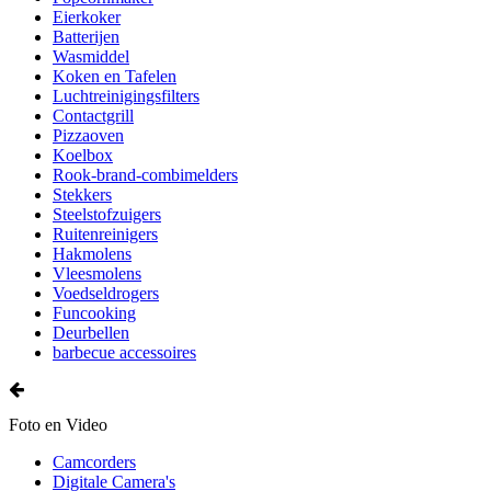
Eierkoker
Batterijen
Wasmiddel
Koken en Tafelen
Luchtreinigingsfilters
Contactgrill
Pizzaoven
Koelbox
Rook-brand-combimelders
Stekkers
Steelstofzuigers
Ruitenreinigers
Hakmolens
Vleesmolens
Voedseldrogers
Funcooking
Deurbellen
barbecue accessoires
Foto en Video
Camcorders
Digitale Camera's