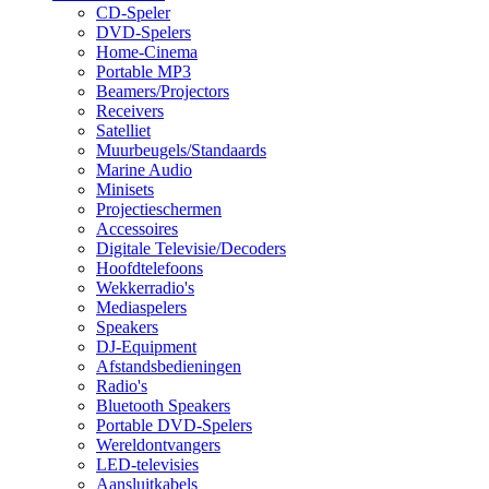
CD-Speler
DVD-Spelers
Home-Cinema
Portable MP3
Beamers/Projectors
Receivers
Satelliet
Muurbeugels/Standaards
Marine Audio
Minisets
Projectieschermen
Accessoires
Digitale Televisie/Decoders
Hoofdtelefoons
Wekkerradio's
Mediaspelers
Speakers
DJ-Equipment
Afstandsbedieningen
Radio's
Bluetooth Speakers
Portable DVD-Spelers
Wereldontvangers
LED-televisies
Aansluitkabels