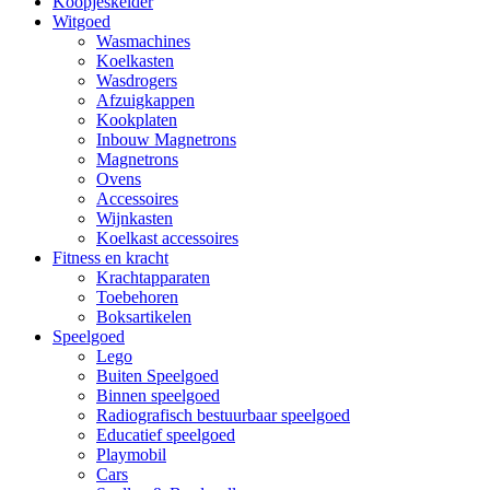
Koopjeskelder
Witgoed
Wasmachines
Koelkasten
Wasdrogers
Afzuigkappen
Kookplaten
Inbouw Magnetrons
Magnetrons
Ovens
Accessoires
Wijnkasten
Koelkast accessoires
Fitness en kracht
Krachtapparaten
Toebehoren
Boksartikelen
Speelgoed
Lego
Buiten Speelgoed
Binnen speelgoed
Radiografisch bestuurbaar speelgoed
Educatief speelgoed
Playmobil
Cars