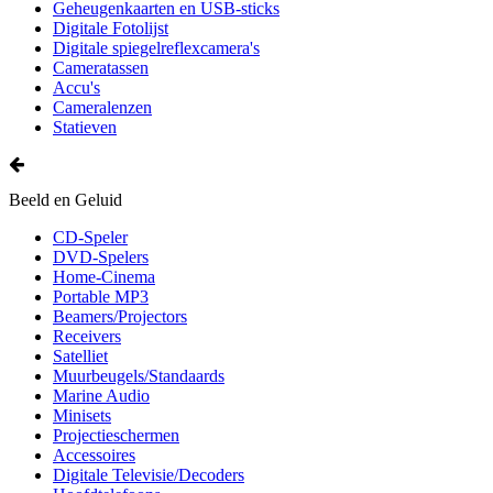
Geheugenkaarten en USB-sticks
Digitale Fotolijst
Digitale spiegelreflexcamera's
Cameratassen
Accu's
Cameralenzen
Statieven
Beeld en Geluid
CD-Speler
DVD-Spelers
Home-Cinema
Portable MP3
Beamers/Projectors
Receivers
Satelliet
Muurbeugels/Standaards
Marine Audio
Minisets
Projectieschermen
Accessoires
Digitale Televisie/Decoders