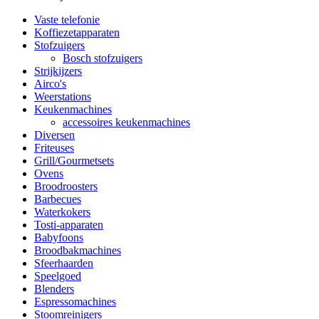
Vaste telefonie
Koffiezetapparaten
Stofzuigers
Bosch stofzuigers
Strijkijzers
Airco's
Weerstations
Keukenmachines
accessoires keukenmachines
Diversen
Friteuses
Grill/Gourmetsets
Ovens
Broodroosters
Barbecues
Waterkokers
Tosti-apparaten
Babyfoons
Broodbakmachines
Sfeerhaarden
Speelgoed
Blenders
Espressomachines
Stoomreinigers