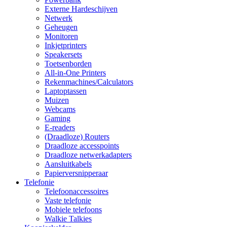
Externe Hardeschijven
Netwerk
Geheugen
Monitoren
Inkjetprinters
Speakersets
Toetsenborden
All-in-One Printers
Rekenmachines/Calculators
Laptoptassen
Muizen
Webcams
Gaming
E-readers
(Draadloze) Routers
Draadloze accesspoints
Draadloze netwerkadapters
Aansluitkabels
Papierversnipperaar
Telefonie
Telefoonaccessoires
Vaste telefonie
Mobiele telefoons
Walkie Talkies