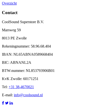
Overzicht
Contact
CoolSound Superstore B.V.
Marsweg 59
8013 PE Zwolle
Rekeningnummer: 58.96.68.404
IBAN: NL65ABNA0589668404
BIC: ABNANL2A
BTW-nummer: NL853793906B01
KvK Zwolle: 60171251
Tel:
+31 38-4670021
E-mail:
info@coolsound.nl