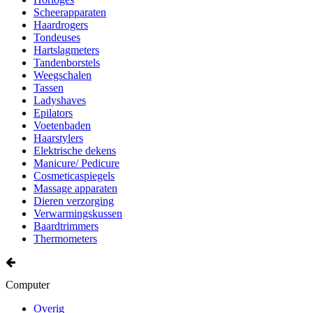
Scheerapparaten
Haardrogers
Tondeuses
Hartslagmeters
Tandenborstels
Weegschalen
Tassen
Ladyshaves
Epilators
Voetenbaden
Haarstylers
Elektrische dekens
Manicure/ Pedicure
Cosmeticaspiegels
Massage apparaten
Dieren verzorging
Verwarmingskussen
Baardtrimmers
Thermometers
Computer
Overig