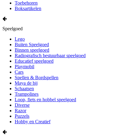
Toebehoren
Boksartikelen
Speelgoed
Lego
Buiten Speelgoed
Binnen speelgoed
Radiografisch bestuurbaar speelgoed
Educatief speelgoed
Playmobil
Cars
Spellen & Bordspellen
Maya de bij
Schaatsen
Trampolines
Loop, fiets en hobbel speelgoed
Diverse
Razor
Puzzels
Hobby en Creatief