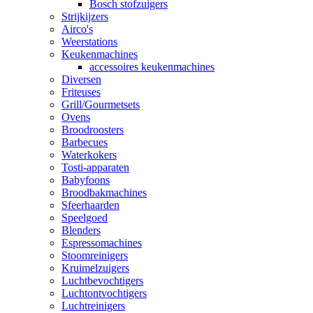
Bosch stofzuigers
Strijkijzers
Airco's
Weerstations
Keukenmachines
accessoires keukenmachines
Diversen
Friteuses
Grill/Gourmetsets
Ovens
Broodroosters
Barbecues
Waterkokers
Tosti-apparaten
Babyfoons
Broodbakmachines
Sfeerhaarden
Speelgoed
Blenders
Espressomachines
Stoomreinigers
Kruimelzuigers
Luchtbevochtigers
Luchtontvochtigers
Luchtreinigers