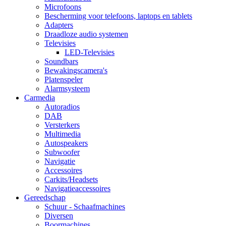
Microfoons
Bescherming voor telefoons, laptops en tablets
Adapters
Draadloze audio systemen
Televisies
LED-Televisies
Soundbars
Bewakingscamera's
Platenspeler
Alarmsysteem
Carmedia
Autoradios
DAB
Versterkers
Multimedia
Autospeakers
Subwoofer
Navigatie
Accessoires
Carkits/Headsets
Navigatieaccessoires
Gereedschap
Schuur - Schaafmachines
Diversen
Boormachines