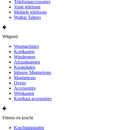
Telefoonaccessoires
Vaste telefonie
Mobiele telefoons
Walkie Talkies
Witgoed
Wasmachines
Koelkasten
Wasdrogers
Afzuigkappen
Kookplaten
Inbouw Magnetrons
Magnetrons
Ovens
Accessoires
Wijnkasten
Koelkast accessoires
Fitness en kracht
Krachtapparaten