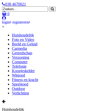
038 4670021
0
login
registreren
×
Huishoudelijk
Foto en Video
Beeld en Geluid
Carmedia
Gereedschap
Verzorging
Computer
Telefonie
Koopjeskelder
Witgoed
Fitness en kracht
Speelgoed
Outdoor
Verlichting
Huishoudelijk