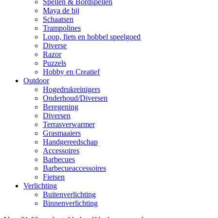
Spellen & Bordspellen
Maya de bij
Schaatsen
Trampolines
Loop, fiets en hobbel speelgoed
Diverse
Razor
Puzzels
Hobby en Creatief
Outdoor
Hogedrukreinigers
Onderhoud/Diversen
Beregening
Diversen
Terrasverwarmer
Grasmaaiers
Handgereedschap
Accessoires
Barbecues
Barbecueaccessoires
Fietsen
Verlichting
Buitenverlichting
Binnenverlichting