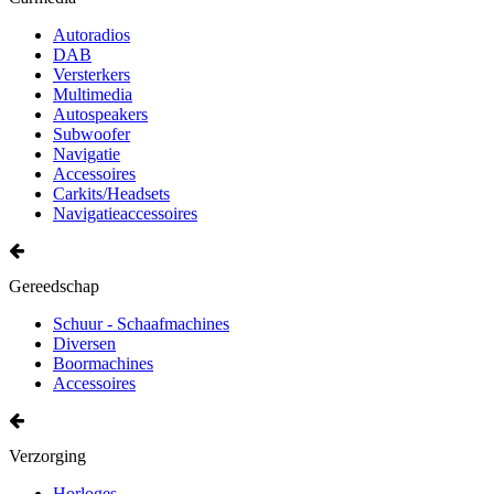
Autoradios
DAB
Versterkers
Multimedia
Autospeakers
Subwoofer
Navigatie
Accessoires
Carkits/Headsets
Navigatieaccessoires
Gereedschap
Schuur - Schaafmachines
Diversen
Boormachines
Accessoires
Verzorging
Horloges