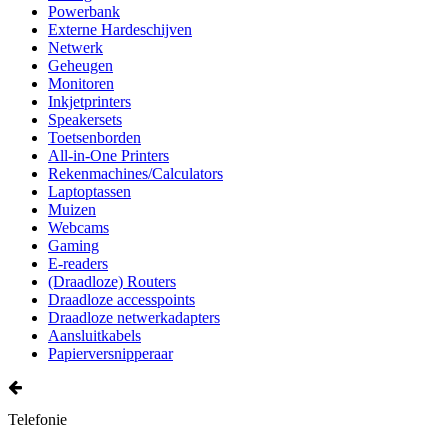
Powerbank
Externe Hardeschijven
Netwerk
Geheugen
Monitoren
Inkjetprinters
Speakersets
Toetsenborden
All-in-One Printers
Rekenmachines/Calculators
Laptoptassen
Muizen
Webcams
Gaming
E-readers
(Draadloze) Routers
Draadloze accesspoints
Draadloze netwerkadapters
Aansluitkabels
Papierversnipperaar
Telefonie