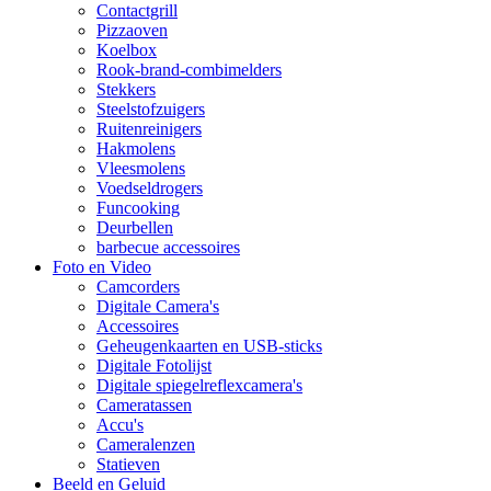
Contactgrill
Pizzaoven
Koelbox
Rook-brand-combimelders
Stekkers
Steelstofzuigers
Ruitenreinigers
Hakmolens
Vleesmolens
Voedseldrogers
Funcooking
Deurbellen
barbecue accessoires
Foto en Video
Camcorders
Digitale Camera's
Accessoires
Geheugenkaarten en USB-sticks
Digitale Fotolijst
Digitale spiegelreflexcamera's
Cameratassen
Accu's
Cameralenzen
Statieven
Beeld en Geluid