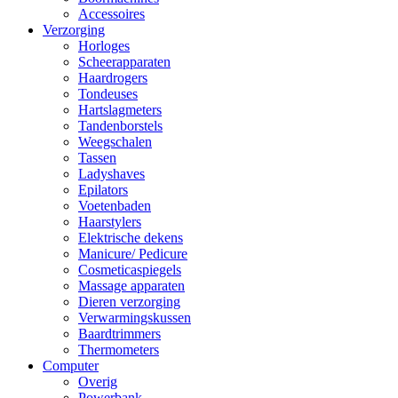
Accessoires
Verzorging
Horloges
Scheerapparaten
Haardrogers
Tondeuses
Hartslagmeters
Tandenborstels
Weegschalen
Tassen
Ladyshaves
Epilators
Voetenbaden
Haarstylers
Elektrische dekens
Manicure/ Pedicure
Cosmeticaspiegels
Massage apparaten
Dieren verzorging
Verwarmingskussen
Baardtrimmers
Thermometers
Computer
Overig
Powerbank