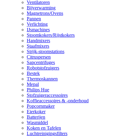
Ventilatoren
Bijverwarming
Magnetrons/Ovens
Pannen
Verlichting
IJsmachines
Stoomkokers/Rijstkokers
Handmixers
Staafmixers
Strijk-stoomstations
Citruspersen
Sapcentrifuges
Robotstofzuigers
Bestek
Thermoskannen
Mepal
Philips Hue
Stofzuigeraccessoires
Koffieaccessoires & -onderhoud
Popcornmaker
Eierkoker
Batterijen
Wasmiddel
Koken en Tafelen
Luchtreinigingsfilters