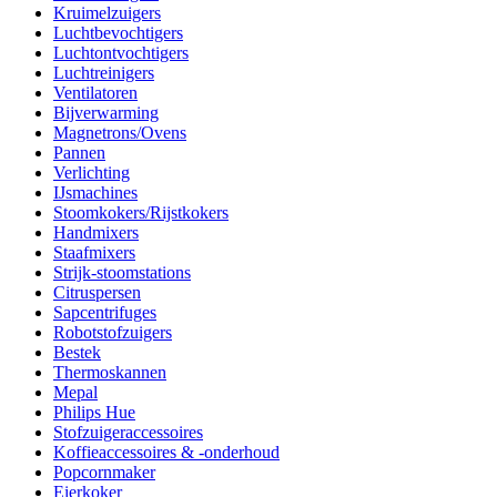
Kruimelzuigers
Luchtbevochtigers
Luchtontvochtigers
Luchtreinigers
Ventilatoren
Bijverwarming
Magnetrons/Ovens
Pannen
Verlichting
IJsmachines
Stoomkokers/Rijstkokers
Handmixers
Staafmixers
Strijk-stoomstations
Citruspersen
Sapcentrifuges
Robotstofzuigers
Bestek
Thermoskannen
Mepal
Philips Hue
Stofzuigeraccessoires
Koffieaccessoires & -onderhoud
Popcornmaker
Eierkoker