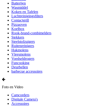
Batterijen
Wasmiddel
Koken en Tafelen
Luchtreinigingsfilters
Contactgrill
Pizzaoven
Koelbox
Rook-brand-combimelders
Stekkers
Steelstofzuigers
Ruitenreinigers
Hakmolens
Vleesmolens
Voedseldrogers
Funcooking
Deurbellen
barbecue accessoires
Foto en Video
Camcorders
Digitale Camera's
Accessoires