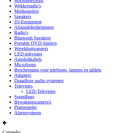
Hoofdtelefoons
Wekkerradio's
Mediaspelers
Speakers
DJ-Equipment
Afstandsbedieningen
Radio's
Bluetooth Speakers
Portable DVD-Spelers
Wereldontvangers
LED-televisies
Aansluitkabels
Microfoons
Bescherming voor telefoons, laptops en tablets
Adapters
Draadloze audio systemen
Televisies
LED-Televisies
Soundbars
Bewakingscamera's
Platenspeler
Alarmsysteem
Carmedia