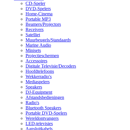
CD-Speler
DVD-Spelers
Home-Cinema
Portable MP3
Beamers/Projectors
Receivers
Satelliet
Muurbeugels/Standaards
Marine Audio
Minisets
Projectieschermen
Accessoires
Digitale Televisie/Decoders
Hoofdtelefoons
Wekkerradio's
Mediaspelers
Speakers
DJ-Equipment
Afstandsbedieningen
Radio's
Bluetooth Speakers
Portable DVD-Spelers
Wereldontvangers
LED-televisies
Aansluitkabels