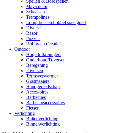
Spellen & Bordspellen
Maya de bij
Schaatsen
Trampolines
Loop, fiets en hobbel speelgoed
Diverse
Razor
Puzzels
Hobby en Creatief
Outdoor
Hogedrukreinigers
Onderhoud/Diversen
Beregening
Diversen
Terrasverwarmer
Grasmaaiers
Handgereedschap
Accessoires
Barbecues
Barbecueaccessoires
Fietsen
Verlichting
Buitenverlichting
Binnenverlichting