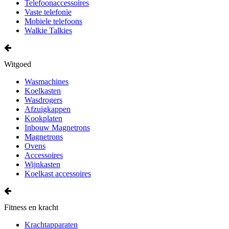
Telefoonaccessoires
Vaste telefonie
Mobiele telefoons
Walkie Talkies
Witgoed
Wasmachines
Koelkasten
Wasdrogers
Afzuigkappen
Kookplaten
Inbouw Magnetrons
Magnetrons
Ovens
Accessoires
Wijnkasten
Koelkast accessoires
Fitness en kracht
Krachtapparaten