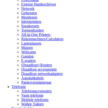
Externe Hardeschijven
Netwerk
Geheugen
Monitoren
Inkjetprinters
Speakersets
Toetsenborden
All-in-One Printers
Rekenmachines/Calculators
Laptoptassen
Muizen
Webcams
Gaming
E-readers
(Draadloze) Routers
Draadloze accesspoints
Draadloze netwerkadapters
Aansluitkabels
Papierversnipperaar
Telefonie
Telefoonaccessoires
Vaste telefonie
Mobiele telefoons
Walkie Talkies