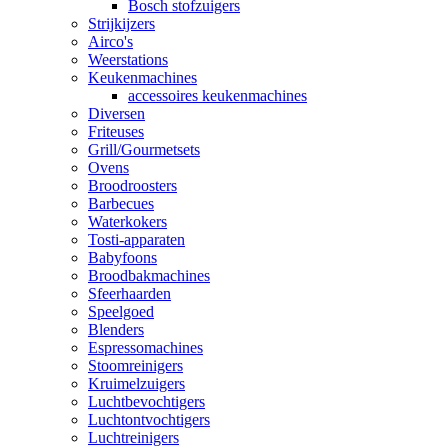
Bosch stofzuigers
Strijkijzers
Airco's
Weerstations
Keukenmachines
accessoires keukenmachines
Diversen
Friteuses
Grill/Gourmetsets
Ovens
Broodroosters
Barbecues
Waterkokers
Tosti-apparaten
Babyfoons
Broodbakmachines
Sfeerhaarden
Speelgoed
Blenders
Espressomachines
Stoomreinigers
Kruimelzuigers
Luchtbevochtigers
Luchtontvochtigers
Luchtreinigers