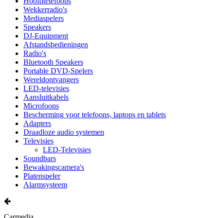
Hoofdtelefoons
Wekkerradio's
Mediaspelers
Speakers
DJ-Equipment
Afstandsbedieningen
Radio's
Bluetooth Speakers
Portable DVD-Spelers
Wereldontvangers
LED-televisies
Aansluitkabels
Microfoons
Bescherming voor telefoons, laptops en tablets
Adapters
Draadloze audio systemen
Televisies
LED-Televisies
Soundbars
Bewakingscamera's
Platenspeler
Alarmsysteem
Carmedia