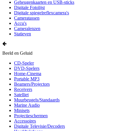
Geheugenkaarten en USB-sticks
Digitale Fotolijst
Digitale spiegelreflexcamera's
Cameratassen
Accu's
Cameralenzen
Statieven
Beeld en Geluid
CD-Speler
DVD-Spelers
Home-Cinema
Portable MP3
Beamers/Projectors
Receivers
Satelliet
Muurbeugels/Standaards
Marine Audio
Minisets
Projectieschermen
Accessoires
Digitale Televisie/Decoders