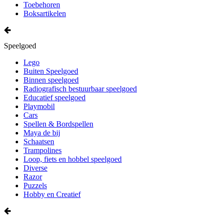
Toebehoren
Boksartikelen
Speelgoed
Lego
Buiten Speelgoed
Binnen speelgoed
Radiografisch bestuurbaar speelgoed
Educatief speelgoed
Playmobil
Cars
Spellen & Bordspellen
Maya de bij
Schaatsen
Trampolines
Loop, fiets en hobbel speelgoed
Diverse
Razor
Puzzels
Hobby en Creatief