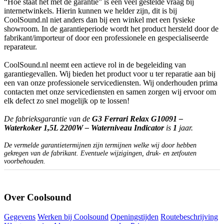
“Hoe staat het met de garantie” is een veel gestelde vraag bij
internetwinkels. Hierin kunnen we helder zijn, dit is bij
CoolSound.nl niet anders dan bij een winkel met een fysieke
showroom. In de garantieperiode wordt het product hersteld door de
fabrikant/importeur of door een professionele en gespecialiseerde
reparateur.
CoolSound.nl neemt een actieve rol in de begeleiding van
garantiegevallen. Wij bieden het product voor u ter reparatie aan bij
een van onze professionele servicediensten. Wij onderhouden prima
contacten met onze servicediensten en samen zorgen wij ervoor om
elk defect zo snel mogelijk op te lossen!
De fabrieksgarantie van de
G3 Ferrari Relax G10091 –
Waterkoker 1,5L 2200W – Waterniveau Indicator
is
1
jaar.
De vermelde garantietermijnen zijn termijnen welke wij door hebben
gekregen van de fabrikant. Eventuele wijzigingen, druk- en zetfouten
voorbehouden.
Over Coolsound
Gegevens
Werken bij Coolsound
Openingstijden
Routebeschrijving