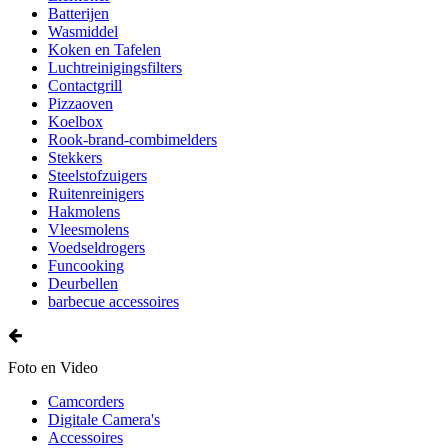
Batterijen
Wasmiddel
Koken en Tafelen
Luchtreinigingsfilters
Contactgrill
Pizzaoven
Koelbox
Rook-brand-combimelders
Stekkers
Steelstofzuigers
Ruitenreinigers
Hakmolens
Vleesmolens
Voedseldrogers
Funcooking
Deurbellen
barbecue accessoires
Foto en Video
Camcorders
Digitale Camera's
Accessoires