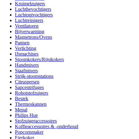
Kruimelzuigers
Luchtbevochtigers
Luchtontvochtigers
Luchtreinigers
Ventilatoren
Bijverwarming
Magnetrons/Ovens
Pannen
Verlichting
IJsmachines
Stoomkokers/Rijstkokers
Handmixers
Staafmixers
Strijk-stoomstations
Citruspersen
Sapcentrifuges
Robotstofzuigers
Bestek
Thermoskannen
Mepal
Philips Hue
Stofzuigeraccessoires
Koffieaccessoires & -onderhoud
Popcornmaker
Eierkoker