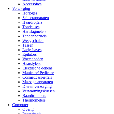
Accessoires
Verzorging
Horloges
Scheerapparaten
Haardrogers
Tondeuses
Hartslagmeters
Tandenborstels
Weegschalen
Tassen
Ladyshaves
Epilators
Voetenbaden
Haarstylers
Elektrische dekens
Manicure/ Pedicure
Cosmeticaspiegels
Massage apparaten
Dieren verzorging
Verwarmingskussen
Baardtrimmers
Thermometers
Computer
Overig
Powerbank