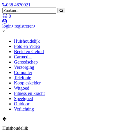
038 4670021
0
login
registreren
×
Huishoudelijk
Foto en Video
Beeld en Geluid
Carmedia
Gereedschap
Verzorging
Computer
Telefonie
Koopjeskelder
Witgoed
Fitness en kracht
Speelgoed
Outdoor
Verlichting
Huishoudelijk