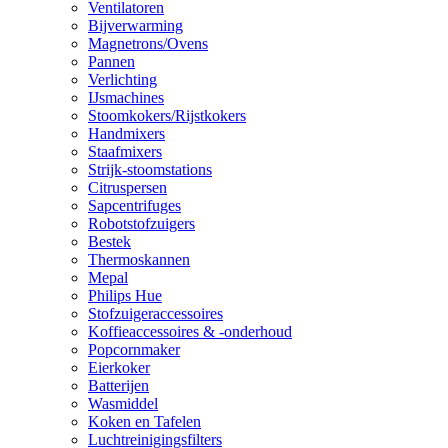
Ventilatoren
Bijverwarming
Magnetrons/Ovens
Pannen
Verlichting
IJsmachines
Stoomkokers/Rijstkokers
Handmixers
Staafmixers
Strijk-stoomstations
Citruspersen
Sapcentrifuges
Robotstofzuigers
Bestek
Thermoskannen
Mepal
Philips Hue
Stofzuigeraccessoires
Koffieaccessoires & -onderhoud
Popcornmaker
Eierkoker
Batterijen
Wasmiddel
Koken en Tafelen
Luchtreinigingsfilters