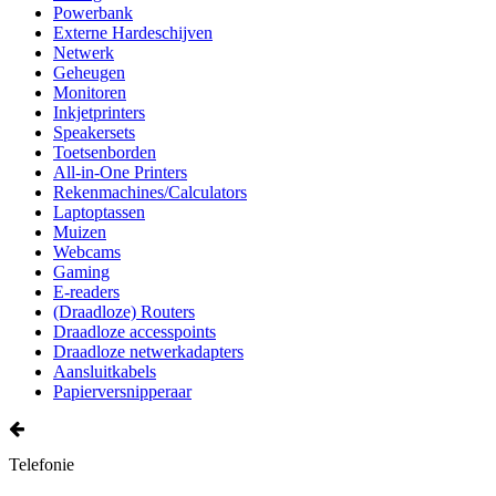
Powerbank
Externe Hardeschijven
Netwerk
Geheugen
Monitoren
Inkjetprinters
Speakersets
Toetsenborden
All-in-One Printers
Rekenmachines/Calculators
Laptoptassen
Muizen
Webcams
Gaming
E-readers
(Draadloze) Routers
Draadloze accesspoints
Draadloze netwerkadapters
Aansluitkabels
Papierversnipperaar
Telefonie