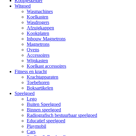
Koopjeskelder
Witgoed
Wasmachines
Koelkasten
Wasdrogers
Afzuigkappen
Kookplaten
Inbouw Magnetrons
Magnetrons
Ovens
Accessoires
Wijnkasten
Koelkast accessoires
Fitness en kracht
Krachtapparaten
Toebehoren
Boksartikelen
Speelgoed
Lego
Buiten Speelgoed
Binnen speelgoed
Radiografisch bestuurbaar speelgoed
Educatief speelgoed
Playmobil
Cars