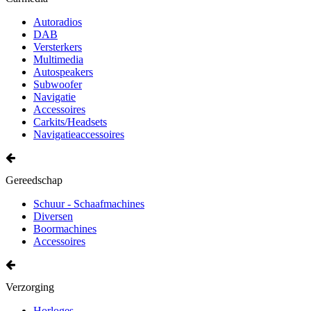
Autoradios
DAB
Versterkers
Multimedia
Autospeakers
Subwoofer
Navigatie
Accessoires
Carkits/Headsets
Navigatieaccessoires
Gereedschap
Schuur - Schaafmachines
Diversen
Boormachines
Accessoires
Verzorging
Horloges