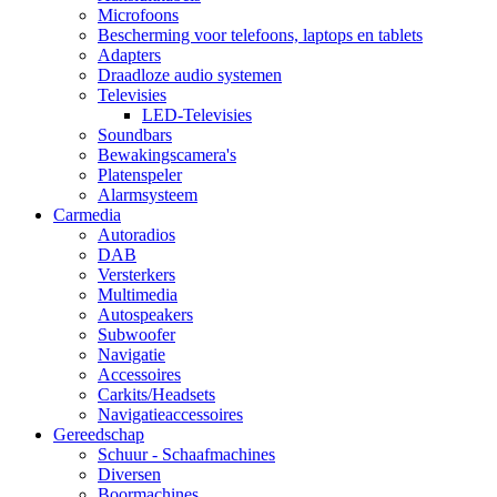
Microfoons
Bescherming voor telefoons, laptops en tablets
Adapters
Draadloze audio systemen
Televisies
LED-Televisies
Soundbars
Bewakingscamera's
Platenspeler
Alarmsysteem
Carmedia
Autoradios
DAB
Versterkers
Multimedia
Autospeakers
Subwoofer
Navigatie
Accessoires
Carkits/Headsets
Navigatieaccessoires
Gereedschap
Schuur - Schaafmachines
Diversen
Boormachines