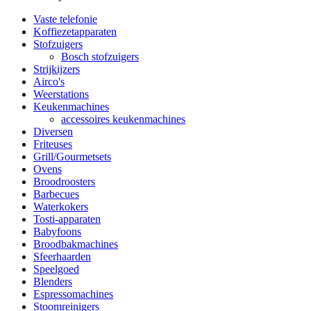
Vaste telefonie
Koffiezetapparaten
Stofzuigers
Bosch stofzuigers
Strijkijzers
Airco's
Weerstations
Keukenmachines
accessoires keukenmachines
Diversen
Friteuses
Grill/Gourmetsets
Ovens
Broodroosters
Barbecues
Waterkokers
Tosti-apparaten
Babyfoons
Broodbakmachines
Sfeerhaarden
Speelgoed
Blenders
Espressomachines
Stoomreinigers