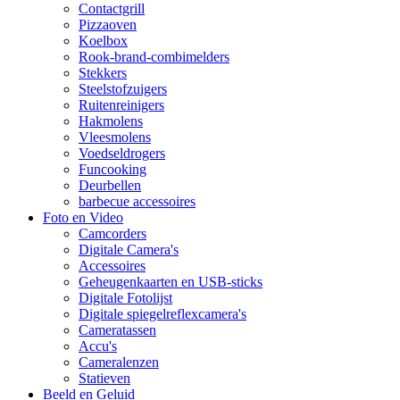
Contactgrill
Pizzaoven
Koelbox
Rook-brand-combimelders
Stekkers
Steelstofzuigers
Ruitenreinigers
Hakmolens
Vleesmolens
Voedseldrogers
Funcooking
Deurbellen
barbecue accessoires
Foto en Video
Camcorders
Digitale Camera's
Accessoires
Geheugenkaarten en USB-sticks
Digitale Fotolijst
Digitale spiegelreflexcamera's
Cameratassen
Accu's
Cameralenzen
Statieven
Beeld en Geluid