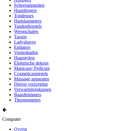
Scheerapparaten
Haardrogers
Tondeuses
Hartslagmeters
Tandenborstels
Weegschalen
Tassen
Ladyshaves
Epilators
Voetenbaden
Haarstylers
Elektrische dekens
Manicure/ Pedicure
Cosmeticaspiegels
Massage apparaten
Dieren verzorging
Verwarmingskussen
Baardtrimmers
Thermometers
Computer
Overig