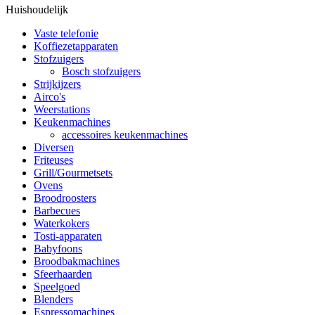
Huishoudelijk
Vaste telefonie
Koffiezetapparaten
Stofzuigers
Bosch stofzuigers
Strijkijzers
Airco's
Weerstations
Keukenmachines
accessoires keukenmachines
Diversen
Friteuses
Grill/Gourmetsets
Ovens
Broodroosters
Barbecues
Waterkokers
Tosti-apparaten
Babyfoons
Broodbakmachines
Sfeerhaarden
Speelgoed
Blenders
Espressomachines