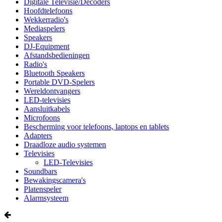
Digitale Televisie/Decoders
Hoofdtelefoons
Wekkerradio's
Mediaspelers
Speakers
DJ-Equipment
Afstandsbedieningen
Radio's
Bluetooth Speakers
Portable DVD-Spelers
Wereldontvangers
LED-televisies
Aansluitkabels
Microfoons
Bescherming voor telefoons, laptops en tablets
Adapters
Draadloze audio systemen
Televisies
LED-Televisies
Soundbars
Bewakingscamera's
Platenspeler
Alarmsysteem