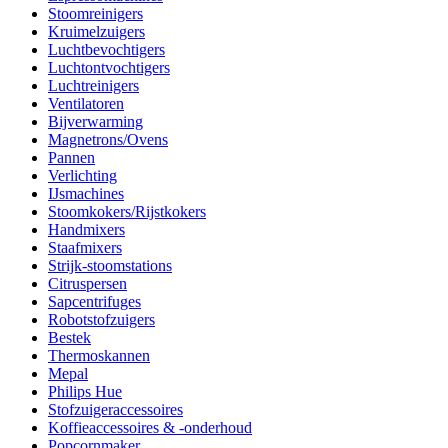
Stoomreinigers
Kruimelzuigers
Luchtbevochtigers
Luchtontvochtigers
Luchtreinigers
Ventilatoren
Bijverwarming
Magnetrons/Ovens
Pannen
Verlichting
IJsmachines
Stoomkokers/Rijstkokers
Handmixers
Staafmixers
Strijk-stoomstations
Citruspersen
Sapcentrifuges
Robotstofzuigers
Bestek
Thermoskannen
Mepal
Philips Hue
Stofzuigeraccessoires
Koffieaccessoires & -onderhoud
Popcornmaker