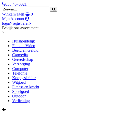
038 4670021
Winkelwagen
0
Mijn Account
login
registreren
Bekijk ons assortiment
×
Huishoudelijk
Foto en Video
Beeld en Geluid
Carmedia
Gereedschap
Verzorging
Computer
Telefonie
Koopjeskelder
Witgoed
Fitness en kracht
Speelgoed
Outdoor
Verlichting