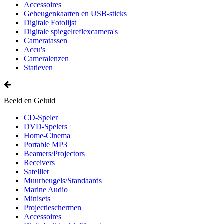
Accessoires
Geheugenkaarten en USB-sticks
Digitale Fotolijst
Digitale spiegelreflexcamera's
Cameratassen
Accu's
Cameralenzen
Statieven
Beeld en Geluid
CD-Speler
DVD-Spelers
Home-Cinema
Portable MP3
Beamers/Projectors
Receivers
Satelliet
Muurbeugels/Standaards
Marine Audio
Minisets
Projectieschermen
Accessoires