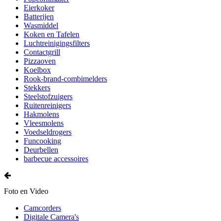
Eierkoker
Batterijen
Wasmiddel
Koken en Tafelen
Luchtreinigingsfilters
Contactgrill
Pizzaoven
Koelbox
Rook-brand-combimelders
Stekkers
Steelstofzuigers
Ruitenreinigers
Hakmolens
Vleesmolens
Voedseldrogers
Funcooking
Deurbellen
barbecue accessoires
Foto en Video
Camcorders
Digitale Camera's