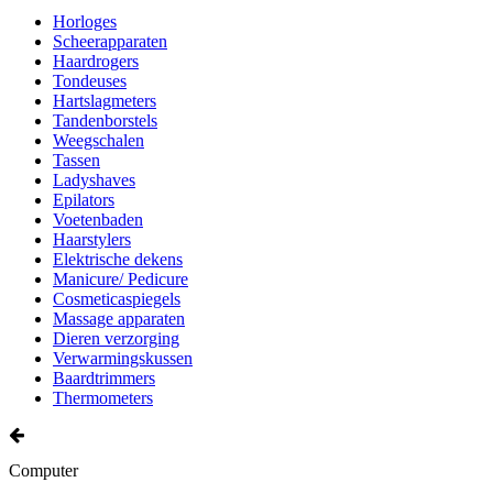
Horloges
Scheerapparaten
Haardrogers
Tondeuses
Hartslagmeters
Tandenborstels
Weegschalen
Tassen
Ladyshaves
Epilators
Voetenbaden
Haarstylers
Elektrische dekens
Manicure/ Pedicure
Cosmeticaspiegels
Massage apparaten
Dieren verzorging
Verwarmingskussen
Baardtrimmers
Thermometers
Computer