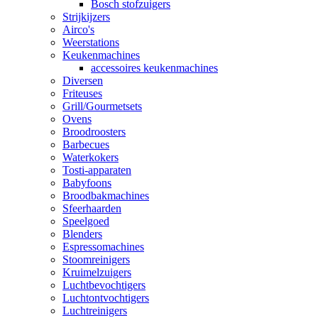
Bosch stofzuigers
Strijkijzers
Airco's
Weerstations
Keukenmachines
accessoires keukenmachines
Diversen
Friteuses
Grill/Gourmetsets
Ovens
Broodroosters
Barbecues
Waterkokers
Tosti-apparaten
Babyfoons
Broodbakmachines
Sfeerhaarden
Speelgoed
Blenders
Espressomachines
Stoomreinigers
Kruimelzuigers
Luchtbevochtigers
Luchtontvochtigers
Luchtreinigers