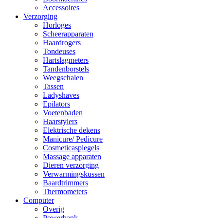
Accessoires
Verzorging
Horloges
Scheerapparaten
Haardrogers
Tondeuses
Hartslagmeters
Tandenborstels
Weegschalen
Tassen
Ladyshaves
Epilators
Voetenbaden
Haarstylers
Elektrische dekens
Manicure/ Pedicure
Cosmeticaspiegels
Massage apparaten
Dieren verzorging
Verwarmingskussen
Baardtrimmers
Thermometers
Computer
Overig
Powerbank