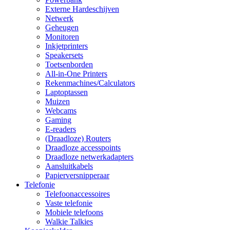
Externe Hardeschijven
Netwerk
Geheugen
Monitoren
Inkjetprinters
Speakersets
Toetsenborden
All-in-One Printers
Rekenmachines/Calculators
Laptoptassen
Muizen
Webcams
Gaming
E-readers
(Draadloze) Routers
Draadloze accesspoints
Draadloze netwerkadapters
Aansluitkabels
Papierversnipperaar
Telefonie
Telefoonaccessoires
Vaste telefonie
Mobiele telefoons
Walkie Talkies