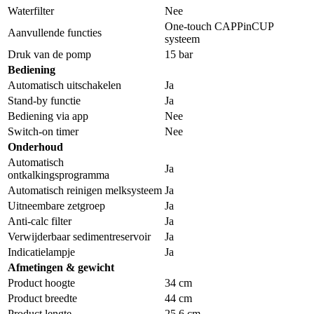
Waterfilter
Nee
One-touch CAPPinCUP
Aanvullende functies
systeem
Druk van de pomp
15 bar
Bediening
Automatisch uitschakelen
Ja
Stand-by functie
Ja
Bediening via app
Nee
Switch-on timer
Nee
Onderhoud
Automatisch
Ja
ontkalkingsprogramma
Automatisch reinigen melksysteem
Ja
Uitneembare zetgroep
Ja
Anti-calc filter
Ja
Verwijderbaar sedimentreservoir
Ja
Indicatielampje
Ja
Afmetingen & gewicht
Product hoogte
34 cm
Product breedte
44 cm
Product lengte
25,6 cm