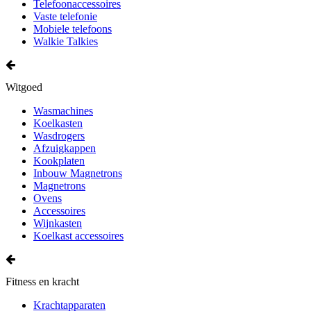
Telefoonaccessoires
Vaste telefonie
Mobiele telefoons
Walkie Talkies
Witgoed
Wasmachines
Koelkasten
Wasdrogers
Afzuigkappen
Kookplaten
Inbouw Magnetrons
Magnetrons
Ovens
Accessoires
Wijnkasten
Koelkast accessoires
Fitness en kracht
Krachtapparaten