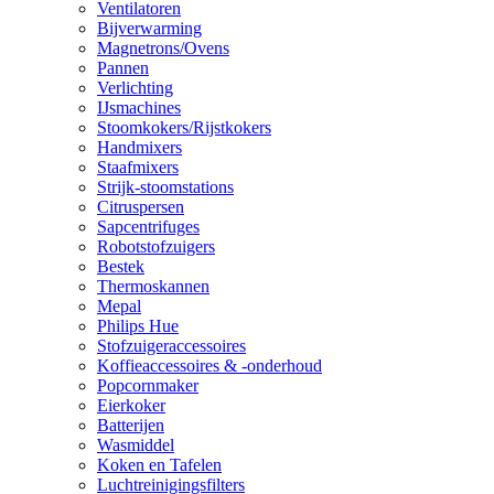
Ventilatoren
Bijverwarming
Magnetrons/Ovens
Pannen
Verlichting
IJsmachines
Stoomkokers/Rijstkokers
Handmixers
Staafmixers
Strijk-stoomstations
Citruspersen
Sapcentrifuges
Robotstofzuigers
Bestek
Thermoskannen
Mepal
Philips Hue
Stofzuigeraccessoires
Koffieaccessoires & -onderhoud
Popcornmaker
Eierkoker
Batterijen
Wasmiddel
Koken en Tafelen
Luchtreinigingsfilters