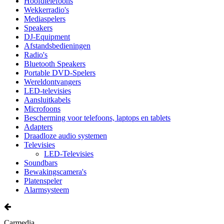
Hoofdtelefoons
Wekkerradio's
Mediaspelers
Speakers
DJ-Equipment
Afstandsbedieningen
Radio's
Bluetooth Speakers
Portable DVD-Spelers
Wereldontvangers
LED-televisies
Aansluitkabels
Microfoons
Bescherming voor telefoons, laptops en tablets
Adapters
Draadloze audio systemen
Televisies
LED-Televisies
Soundbars
Bewakingscamera's
Platenspeler
Alarmsysteem
Carmedia