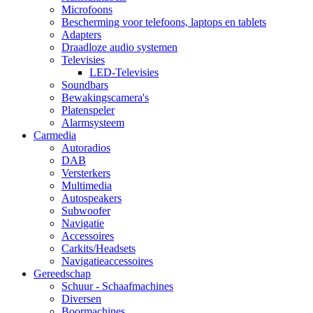
Microfoons
Bescherming voor telefoons, laptops en tablets
Adapters
Draadloze audio systemen
Televisies
LED-Televisies
Soundbars
Bewakingscamera's
Platenspeler
Alarmsysteem
Carmedia
Autoradios
DAB
Versterkers
Multimedia
Autospeakers
Subwoofer
Navigatie
Accessoires
Carkits/Headsets
Navigatieaccessoires
Gereedschap
Schuur - Schaafmachines
Diversen
Boormachines