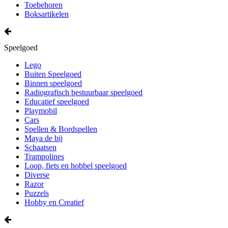
Toebehoren
Boksartikelen
Speelgoed
Lego
Buiten Speelgoed
Binnen speelgoed
Radiografisch bestuurbaar speelgoed
Educatief speelgoed
Playmobil
Cars
Spellen & Bordspellen
Maya de bij
Schaatsen
Trampolines
Loop, fiets en hobbel speelgoed
Diverse
Razor
Puzzels
Hobby en Creatief