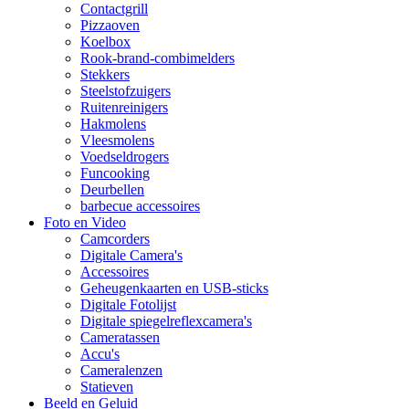
Contactgrill
Pizzaoven
Koelbox
Rook-brand-combimelders
Stekkers
Steelstofzuigers
Ruitenreinigers
Hakmolens
Vleesmolens
Voedseldrogers
Funcooking
Deurbellen
barbecue accessoires
Foto en Video
Camcorders
Digitale Camera's
Accessoires
Geheugenkaarten en USB-sticks
Digitale Fotolijst
Digitale spiegelreflexcamera's
Cameratassen
Accu's
Cameralenzen
Statieven
Beeld en Geluid