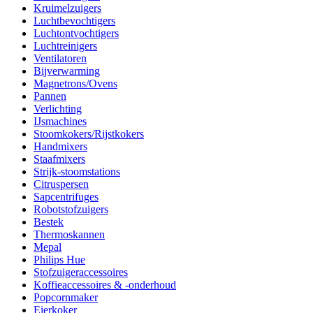
Kruimelzuigers
Luchtbevochtigers
Luchtontvochtigers
Luchtreinigers
Ventilatoren
Bijverwarming
Magnetrons/Ovens
Pannen
Verlichting
IJsmachines
Stoomkokers/Rijstkokers
Handmixers
Staafmixers
Strijk-stoomstations
Citruspersen
Sapcentrifuges
Robotstofzuigers
Bestek
Thermoskannen
Mepal
Philips Hue
Stofzuigeraccessoires
Koffieaccessoires & -onderhoud
Popcornmaker
Eierkoker