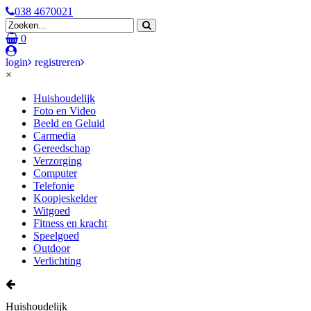
038 4670021
0
login
registreren
×
Huishoudelijk
Foto en Video
Beeld en Geluid
Carmedia
Gereedschap
Verzorging
Computer
Telefonie
Koopjeskelder
Witgoed
Fitness en kracht
Speelgoed
Outdoor
Verlichting
Huishoudelijk