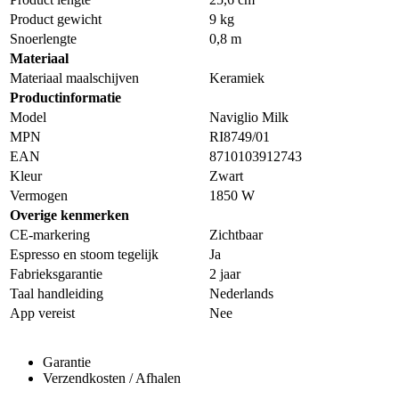
Product gewicht
9 kg
Snoerlengte
0,8 m
Materiaal
Materiaal maalschijven
Keramiek
Productinformatie
Model
Naviglio Milk
MPN
RI8749/01
EAN
8710103912743
Kleur
Zwart
Vermogen
1850 W
Overige kenmerken
CE-markering
Zichtbaar
Espresso en stoom tegelijk
Ja
Fabrieksgarantie
2 jaar
Taal handleiding
Nederlands
App vereist
Nee
Garantie
Verzendkosten / Afhalen