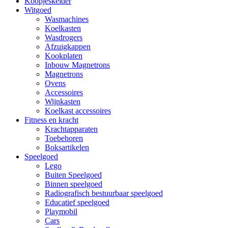
Koopjeskelder
Witgoed
Wasmachines
Koelkasten
Wasdrogers
Afzuigkappen
Kookplaten
Inbouw Magnetrons
Magnetrons
Ovens
Accessoires
Wijnkasten
Koelkast accessoires
Fitness en kracht
Krachtapparaten
Toebehoren
Boksartikelen
Speelgoed
Lego
Buiten Speelgoed
Binnen speelgoed
Radiografisch bestuurbaar speelgoed
Educatief speelgoed
Playmobil
Cars