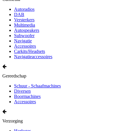
Autoradios
DAB
Versterkers
Multimedia
Autospeakers
Subwoofer
Navigatie
Accessoires
Carkits/Headsets
Navigatieaccessoires
Gereedschap
Schuur - Schaafmachines
Diversen
Boormachines
Accessoires
Verzorging
Horloges