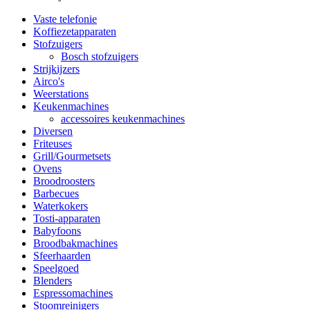
Vaste telefonie
Koffiezetapparaten
Stofzuigers
Bosch stofzuigers
Strijkijzers
Airco's
Weerstations
Keukenmachines
accessoires keukenmachines
Diversen
Friteuses
Grill/Gourmetsets
Ovens
Broodroosters
Barbecues
Waterkokers
Tosti-apparaten
Babyfoons
Broodbakmachines
Sfeerhaarden
Speelgoed
Blenders
Espressomachines
Stoomreinigers