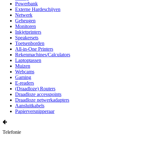
Powerbank
Externe Hardeschijven
Netwerk
Geheugen
Monitoren
Inkjetprinters
Speakersets
Toetsenborden
All-in-One Printers
Rekenmachines/Calculators
Laptoptassen
Muizen
Webcams
Gaming
E-readers
(Draadloze) Routers
Draadloze accesspoints
Draadloze netwerkadapters
Aansluitkabels
Papierversnipperaar
Telefonie