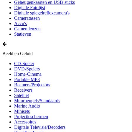
Geheugenkaarten en USB-sticks
Digitale Fotolijst
Digitale spiegelreflexcamera's
Cameratassen
Accu's
Cameralenzen
Statieven
Beeld en Geluid
CD-Speler
DVD-Spelers
Home-Cinema
Portable MP3
Beamers/Projectors
Receivers
Satelliet
Muurbeugels/Standaards
Marine Audio
Minisets
Projectieschermen
Accessoires
Digitale Televisie/Decoders