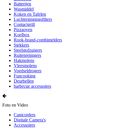
Batterijen
Wasmiddel
Koken en Tafelen
Luchtreinigingsfilters
Contactgrill
Pizzaoven
Koelbox
Rook-brand-combimelders
Stekkers
Steelstofzuigers
Ruitenreinigers
Hakmolens
Vleesmolens
Voedseldrogers
Funcooking
Deurbellen
barbecue accessoires
Foto en Video
Camcorders
Digitale Camera's
Accessoires