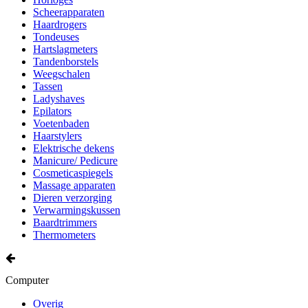
Scheerapparaten
Haardrogers
Tondeuses
Hartslagmeters
Tandenborstels
Weegschalen
Tassen
Ladyshaves
Epilators
Voetenbaden
Haarstylers
Elektrische dekens
Manicure/ Pedicure
Cosmeticaspiegels
Massage apparaten
Dieren verzorging
Verwarmingskussen
Baardtrimmers
Thermometers
Computer
Overig