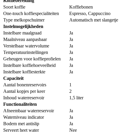
Koffiebereiding
Soort koffie
Koffiebonen
One-touch koffiespecialiteiten
Espresso, Cappuccino
Type melkopschuimer
Automatisch met slangetje
Instelmogelijkheden
Instelbare maalgraad
Ja
Maalniveau aanpasbaar
Ja
Verstelbaar watervolume
Ja
Temperatuurinstellingen
Ja
Geheugen voor koffieprofielen
Ja
Instelbare koffiehoeveelheid
Ja
Instelbare koffiesterkte
Ja
Capaciteit
Aantal bonenreservoirs
1
Aantal kopjes per keer
2
Inhoud waterreservoir
1,5 liter
Functionaliteiten
Afneembaar waterreservoir
Ja
Waterniveau indicator
Ja
Bodem met antislip
Ja
Serveert heet water
Nee