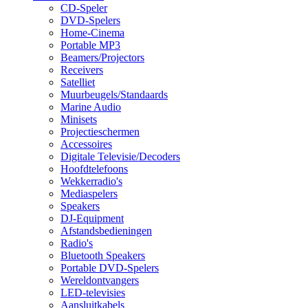
CD-Speler
DVD-Spelers
Home-Cinema
Portable MP3
Beamers/Projectors
Receivers
Satelliet
Muurbeugels/Standaards
Marine Audio
Minisets
Projectieschermen
Accessoires
Digitale Televisie/Decoders
Hoofdtelefoons
Wekkerradio's
Mediaspelers
Speakers
DJ-Equipment
Afstandsbedieningen
Radio's
Bluetooth Speakers
Portable DVD-Spelers
Wereldontvangers
LED-televisies
Aansluitkabels