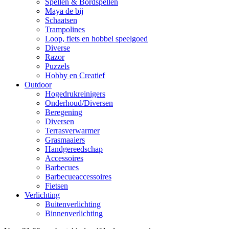
Spellen & Bordspellen
Maya de bij
Schaatsen
Trampolines
Loop, fiets en hobbel speelgoed
Diverse
Razor
Puzzels
Hobby en Creatief
Outdoor
Hogedrukreinigers
Onderhoud/Diversen
Beregening
Diversen
Terrasverwarmer
Grasmaaiers
Handgereedschap
Accessoires
Barbecues
Barbecueaccessoires
Fietsen
Verlichting
Buitenverlichting
Binnenverlichting