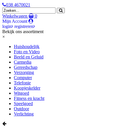
038 4670021
Winkelwagen
0
Mijn Account
login
registreren
Bekijk ons assortiment
×
Huishoudelijk
Foto en Video
Beeld en Geluid
Carmedia
Gereedschap
Verzorging
Computer
Telefonie
Koopjeskelder
Witgoed
Fitness en kracht
Speelgoed
Outdoor
Verlichting