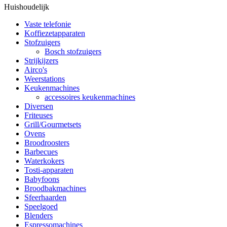
Huishoudelijk
Vaste telefonie
Koffiezetapparaten
Stofzuigers
Bosch stofzuigers
Strijkijzers
Airco's
Weerstations
Keukenmachines
accessoires keukenmachines
Diversen
Friteuses
Grill/Gourmetsets
Ovens
Broodroosters
Barbecues
Waterkokers
Tosti-apparaten
Babyfoons
Broodbakmachines
Sfeerhaarden
Speelgoed
Blenders
Espressomachines