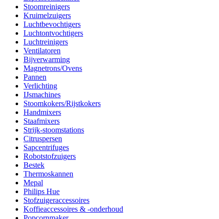
Stoomreinigers
Kruimelzuigers
Luchtbevochtigers
Luchtontvochtigers
Luchtreinigers
Ventilatoren
Bijverwarming
Magnetrons/Ovens
Pannen
Verlichting
IJsmachines
Stoomkokers/Rijstkokers
Handmixers
Staafmixers
Strijk-stoomstations
Citruspersen
Sapcentrifuges
Robotstofzuigers
Bestek
Thermoskannen
Mepal
Philips Hue
Stofzuigeraccessoires
Koffieaccessoires & -onderhoud
Popcornmaker