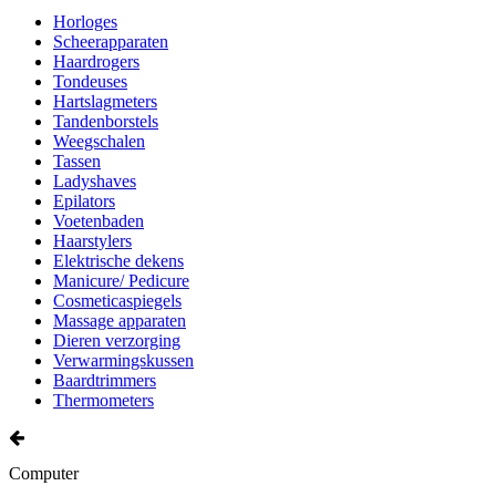
Horloges
Scheerapparaten
Haardrogers
Tondeuses
Hartslagmeters
Tandenborstels
Weegschalen
Tassen
Ladyshaves
Epilators
Voetenbaden
Haarstylers
Elektrische dekens
Manicure/ Pedicure
Cosmeticaspiegels
Massage apparaten
Dieren verzorging
Verwarmingskussen
Baardtrimmers
Thermometers
Computer