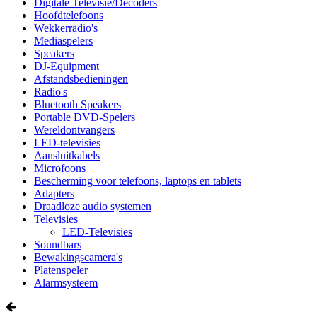
Digitale Televisie/Decoders
Hoofdtelefoons
Wekkerradio's
Mediaspelers
Speakers
DJ-Equipment
Afstandsbedieningen
Radio's
Bluetooth Speakers
Portable DVD-Spelers
Wereldontvangers
LED-televisies
Aansluitkabels
Microfoons
Bescherming voor telefoons, laptops en tablets
Adapters
Draadloze audio systemen
Televisies
LED-Televisies
Soundbars
Bewakingscamera's
Platenspeler
Alarmsysteem