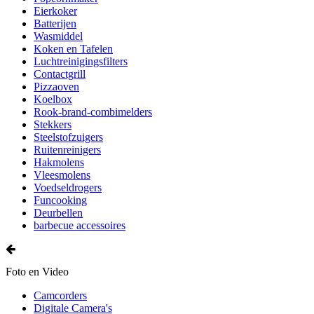
Eierkoker
Batterijen
Wasmiddel
Koken en Tafelen
Luchtreinigingsfilters
Contactgrill
Pizzaoven
Koelbox
Rook-brand-combimelders
Stekkers
Steelstofzuigers
Ruitenreinigers
Hakmolens
Vleesmolens
Voedseldrogers
Funcooking
Deurbellen
barbecue accessoires
Foto en Video
Camcorders
Digitale Camera's