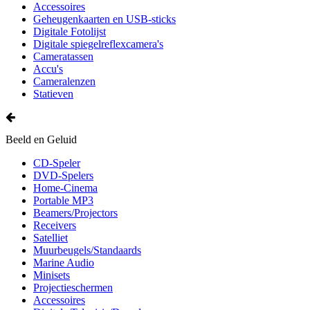
Accessoires
Geheugenkaarten en USB-sticks
Digitale Fotolijst
Digitale spiegelreflexcamera's
Cameratassen
Accu's
Cameralenzen
Statieven
Beeld en Geluid
CD-Speler
DVD-Spelers
Home-Cinema
Portable MP3
Beamers/Projectors
Receivers
Satelliet
Muurbeugels/Standaards
Marine Audio
Minisets
Projectieschermen
Accessoires