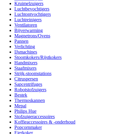
Kruimelzuigers
Luchtbevochtigers
Luchtontvochtigers
Luchtreinigers
Ventilatoren
Bijverwarming
Magnetrons/Ovens
Pannen
Verlichting
IJsmachines
Stoomkokers/Rijstkokers
Handmixers
Staafmixers
Strijk-stoomstations
Citruspersen
Sapcentrifuges
Robotstofzuigers
Bestek
Thermoskannen
Mepal
Philips Hue
Stofzuigeraccessoires
Koffieaccessoires & -onderhoud
Popcornmaker
Eierkoker