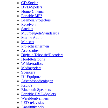
CD-Speler
DVD-Spelers
Home-Cinema
Portable MP3
Beamers/Projectors
Receivers
Satelliet
Muurbeugels/Standaards
Marine Audio
Minisets
Projectieschermen
Accessoires
Digitale Televisie/Decoders
Hoofdtelefoons
Wekkerradio's
Mediaspelers
Speakers
DJ-Equipment
Afstandsbedieningen
Radio's
Bluetooth Speakers
Portable DVD-Spelers
Wereldontvangers
LED-televisies
Aansluitkabels