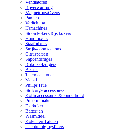
Ventilatoren
Bijverwarming
Magnetrons/Ovens
Pannen
Verlichting
IJsmachines
Stoomkokers/Rijstkokers
Handmixers
Staafmixers
Strijk-stoomstations
Citruspersen
Sapcentrifuges
Robotstofzuigers
Bestek
Thermoskannen
Mepal
Philips Hue
Stofzuigeraccessoires
Koffieaccessoires & -onderhoud
Popcornmaker
Eierkoker
Batterijen
Wasmiddel
Koken en Tafelen
Luchtreinigingsfilters