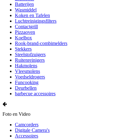
Batterijen
Wasmiddel
Koken en Tafelen
Luchtreinigingsfilters
Contactgrill
Pizzaoven
Koelbox
Rook-brand-combimelders
Stekkers
Steelstofzuigers
Ruitenreinigers
Hakmolens
Vleesmolens
Voedseldrogers
Funcooking
Deurbellen
barbecue accessoires
Foto en Video
Camcorders
Digitale Camera's
Accessoires