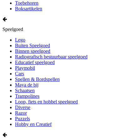
Toebehoren
Boksartikelen
Speelgoed
Lego
Buiten Speelgoed
Binnen speelgoed
Radiografisch bestuurbaar speelgoed
Educatief speelgoed
Playmobil
Cars
Spellen & Bordspellen
Maya de bij
Schaatsen
Trampolines
Loop, fiets en hobbel speelgoed
Diverse
Razor
Puzzels
Hobby en Creatief