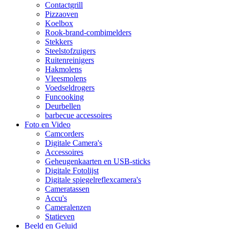
Contactgrill
Pizzaoven
Koelbox
Rook-brand-combimelders
Stekkers
Steelstofzuigers
Ruitenreinigers
Hakmolens
Vleesmolens
Voedseldrogers
Funcooking
Deurbellen
barbecue accessoires
Foto en Video
Camcorders
Digitale Camera's
Accessoires
Geheugenkaarten en USB-sticks
Digitale Fotolijst
Digitale spiegelreflexcamera's
Cameratassen
Accu's
Cameralenzen
Statieven
Beeld en Geluid