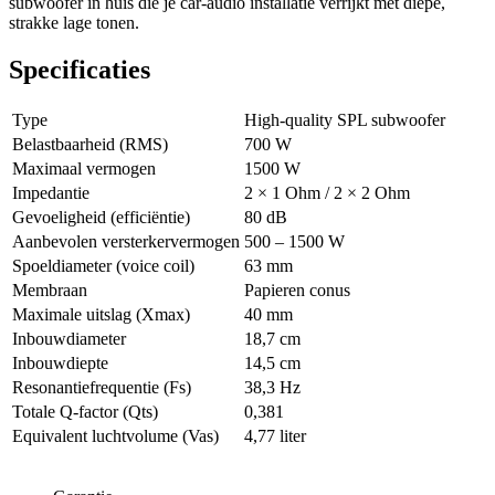
subwoofer in huis die je car-audio installatie verrijkt met diepe,
strakke lage tonen.
Specificaties
Type
High-quality SPL subwoofer
Belastbaarheid (RMS)
700 W
Maximaal vermogen
1500 W
Impedantie
2 × 1 Ohm / 2 × 2 Ohm
Gevoeligheid (efficiëntie)
80 dB
Aanbevolen versterkervermogen
500 – 1500 W
Spoeldiameter (voice coil)
63 mm
Membraan
Papieren conus
Maximale uitslag (Xmax)
40 mm
Inbouwdiameter
18,7 cm
Inbouwdiepte
14,5 cm
Resonantiefrequentie (Fs)
38,3 Hz
Totale Q-factor (Qts)
0,381
Equivalent luchtvolume (Vas)
4,77 liter