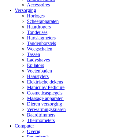
Accessoires
Verzorging
Horloges
Scheerapparaten
Haardrogers
Tondeuses
Hartslagmeters
Tandenborstels
Weegschalen
Tassen
Ladyshaves
Epilators
Voetenbaden
Haarstylers
Elektrische dekens
Manicure/ Pedicure
Cosmeticaspiegels
Massage apparaten
Dieren verzorging
Verwarmingskussen
Baardtrimmers
Thermometers
Computer
Overig
Powerbank