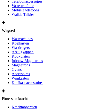
Telefoonaccessoires
Vaste telefonie
Mobiele telefoons
Walkie Talkies
Witgoed
Wasmachines
Koelkasten
Wasdrogers
Afzuigkappen
Kookplaten
Inbouw Magnetrons
Magnetrons
Ovens
Accessoires
Wijnkasten
Koelkast accessoires
Fitness en kracht
Krachtapparaten