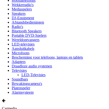
Hoofdtelefoons
Wekkerradio's
Mediaspelers
Speakers
DJ-Equipment
Afstandsbedieningen
Radio's
Bluetooth Speakers
Portable DVD-Spelers
Wereldontvangers
LED-televisies
Aansluitkabels
Microfoons
Bescherming voor telefoons, laptops en tablets
Adapters
Draadloze audio systemen
Televisies
LED-Televisies
Soundbars
Bewakingscamera's
Platenspeler
Alarmsysteem
Carmedia