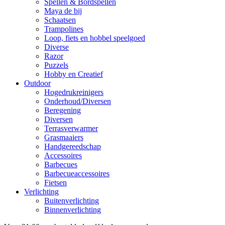
Spellen & Bordspellen
Maya de bij
Schaatsen
Trampolines
Loop, fiets en hobbel speelgoed
Diverse
Razor
Puzzels
Hobby en Creatief
Outdoor
Hogedrukreinigers
Onderhoud/Diversen
Beregening
Diversen
Terrasverwarmer
Grasmaaiers
Handgereedschap
Accessoires
Barbecues
Barbecueaccessoires
Fietsen
Verlichting
Buitenverlichting
Binnenverlichting