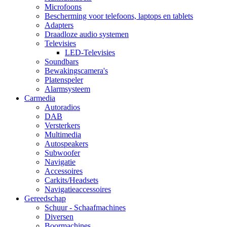
Microfoons
Bescherming voor telefoons, laptops en tablets
Adapters
Draadloze audio systemen
Televisies
LED-Televisies
Soundbars
Bewakingscamera's
Platenspeler
Alarmsysteem
Carmedia
Autoradios
DAB
Versterkers
Multimedia
Autospeakers
Subwoofer
Navigatie
Accessoires
Carkits/Headsets
Navigatieaccessoires
Gereedschap
Schuur - Schaafmachines
Diversen
Boormachines