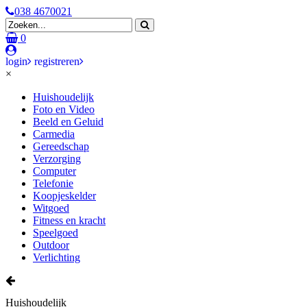
038 4670021
0
login
registreren
×
Huishoudelijk
Foto en Video
Beeld en Geluid
Carmedia
Gereedschap
Verzorging
Computer
Telefonie
Koopjeskelder
Witgoed
Fitness en kracht
Speelgoed
Outdoor
Verlichting
Huishoudelijk