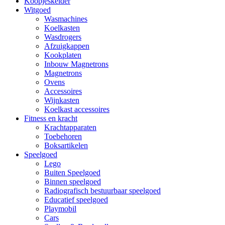
Koopjeskelder
Witgoed
Wasmachines
Koelkasten
Wasdrogers
Afzuigkappen
Kookplaten
Inbouw Magnetrons
Magnetrons
Ovens
Accessoires
Wijnkasten
Koelkast accessoires
Fitness en kracht
Krachtapparaten
Toebehoren
Boksartikelen
Speelgoed
Lego
Buiten Speelgoed
Binnen speelgoed
Radiografisch bestuurbaar speelgoed
Educatief speelgoed
Playmobil
Cars