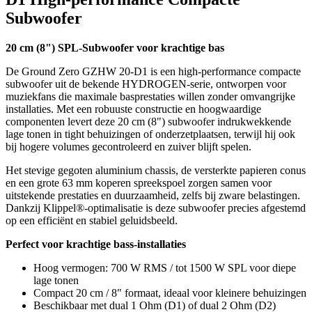
Subwoofer
20 cm (8") SPL-Subwoofer voor krachtige bas
De Ground Zero GZHW 20-D1 is een high-performance compacte
subwoofer uit de bekende HYDROGEN-serie, ontworpen voor
muziekfans die maximale basprestaties willen zonder omvangrijke
installaties. Met een robuuste constructie en hoogwaardige
componenten levert deze 20 cm (8") subwoofer indrukwekkende
lage tonen in tight behuizingen of onderzetplaatsen, terwijl hij ook
bij hogere volumes gecontroleerd en zuiver blijft spelen.
Het stevige gegoten aluminium chassis, de versterkte papieren conus
en een grote 63 mm koperen spreekspoel zorgen samen voor
uitstekende prestaties en duurzaamheid, zelfs bij zware belastingen.
Dankzij Klippel®-optimalisatie is deze subwoofer precies afgestemd
op een efficiënt en stabiel geluidsbeeld.
Perfect voor krachtige bass-installaties
Hoog vermogen: 700 W RMS / tot 1500 W SPL voor diepe
lage tonen
Compact 20 cm / 8" formaat, ideaal voor kleinere behuizingen
Beschikbaar met dual 1 Ohm (D1) of dual 2 Ohm (D2)