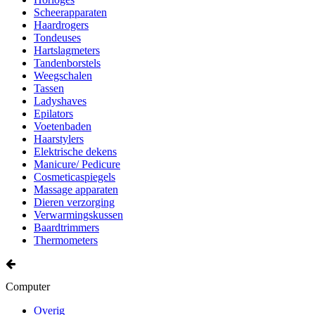
Scheerapparaten
Haardrogers
Tondeuses
Hartslagmeters
Tandenborstels
Weegschalen
Tassen
Ladyshaves
Epilators
Voetenbaden
Haarstylers
Elektrische dekens
Manicure/ Pedicure
Cosmeticaspiegels
Massage apparaten
Dieren verzorging
Verwarmingskussen
Baardtrimmers
Thermometers
Computer
Overig