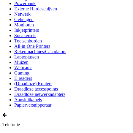
Powerbank
Externe Hardeschijven
Netwerk
Geheugen
Monitoren
Inkjetprinters
Speakersets
Toetsenborden
All-in-One Printers
Rekenmachines/Calculators
Laptoptassen
Muizen
Webcams
Gaming
E-readers
(Draadloze) Routers
Draadloze accesspoints
Draadloze netwerkadapters
Aansluitkabels
Papierversnipperaar
Telefonie