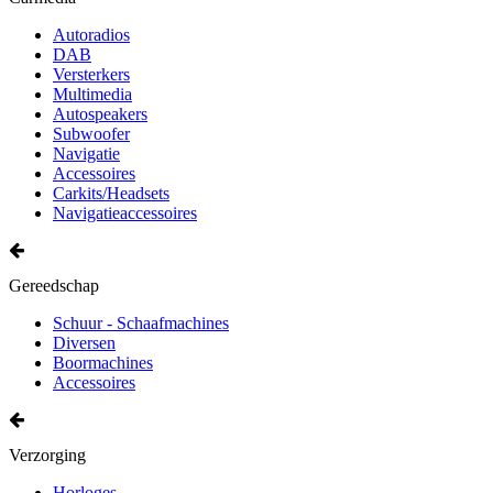
Autoradios
DAB
Versterkers
Multimedia
Autospeakers
Subwoofer
Navigatie
Accessoires
Carkits/Headsets
Navigatieaccessoires
Gereedschap
Schuur - Schaafmachines
Diversen
Boormachines
Accessoires
Verzorging
Horloges