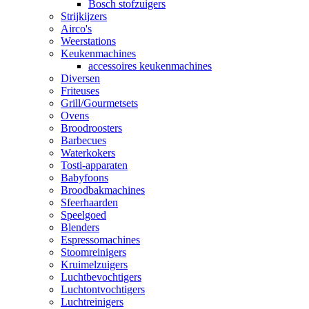
Bosch stofzuigers
Strijkijzers
Airco's
Weerstations
Keukenmachines
accessoires keukenmachines
Diversen
Friteuses
Grill/Gourmetsets
Ovens
Broodroosters
Barbecues
Waterkokers
Tosti-apparaten
Babyfoons
Broodbakmachines
Sfeerhaarden
Speelgoed
Blenders
Espressomachines
Stoomreinigers
Kruimelzuigers
Luchtbevochtigers
Luchtontvochtigers
Luchtreinigers