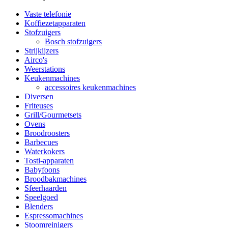
Vaste telefonie
Koffiezetapparaten
Stofzuigers
Bosch stofzuigers
Strijkijzers
Airco's
Weerstations
Keukenmachines
accessoires keukenmachines
Diversen
Friteuses
Grill/Gourmetsets
Ovens
Broodroosters
Barbecues
Waterkokers
Tosti-apparaten
Babyfoons
Broodbakmachines
Sfeerhaarden
Speelgoed
Blenders
Espressomachines
Stoomreinigers