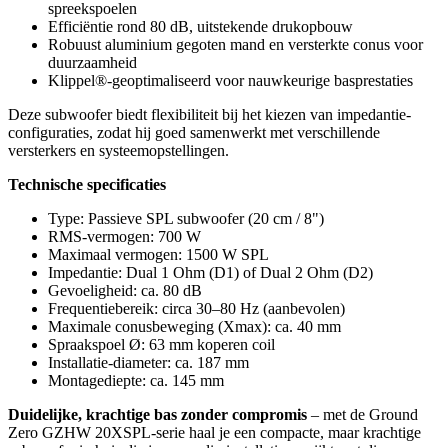
spreekspoelen
Efficiëntie rond 80 dB, uitstekende drukopbouw
Robuust aluminium gegoten mand en versterkte conus voor
duurzaamheid
Klippel®-geoptimaliseerd voor nauwkeurige basprestaties
Deze subwoofer biedt flexibiliteit bij het kiezen van impedantie-
configuraties, zodat hij goed samenwerkt met verschillende
versterkers en systeemopstellingen.
Technische specificaties
Type: Passieve SPL subwoofer (20 cm / 8")
RMS-vermogen: 700 W
Maximaal vermogen: 1500 W SPL
Impedantie: Dual 1 Ohm (D1) of Dual 2 Ohm (D2)
Gevoeligheid: ca. 80 dB
Frequentiebereik: circa 30–80 Hz (aanbevolen)
Maximale conusbeweging (Xmax): ca. 40 mm
Spraakspoel Ø: 63 mm koperen coil
Installatie-diameter: ca. 187 mm
Montagediepte: ca. 145 mm
Duidelijke, krachtige bas zonder compromis
– met de Ground
Zero GZHW 20XSPL-serie haal je een compacte, maar krachtige