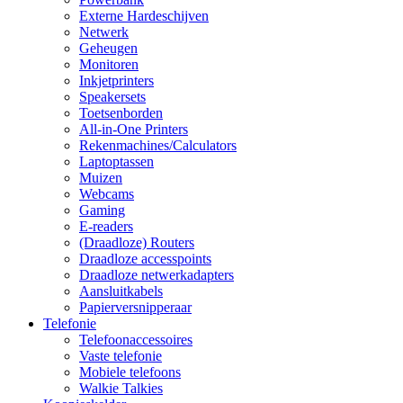
Externe Hardeschijven
Netwerk
Geheugen
Monitoren
Inkjetprinters
Speakersets
Toetsenborden
All-in-One Printers
Rekenmachines/Calculators
Laptoptassen
Muizen
Webcams
Gaming
E-readers
(Draadloze) Routers
Draadloze accesspoints
Draadloze netwerkadapters
Aansluitkabels
Papierversnipperaar
Telefonie
Telefoonaccessoires
Vaste telefonie
Mobiele telefoons
Walkie Talkies