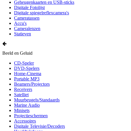
Geheugenkaarten en USB-sticks
Digitale Fotolijst
Digitale spiegelreflexcamera's
Cameratassen
Accu's
Cameralenzen
Statieven
Beeld en Geluid
CD-Speler
DVD-Spelers
Home-Cinema
Portable MP3
Beamers/Projectors
Receivers
Satelliet
Muurbeugels/Standaards
Marine Audio
Minisets
Projectieschermen
Accessoires
Digitale Televisie/Decoders