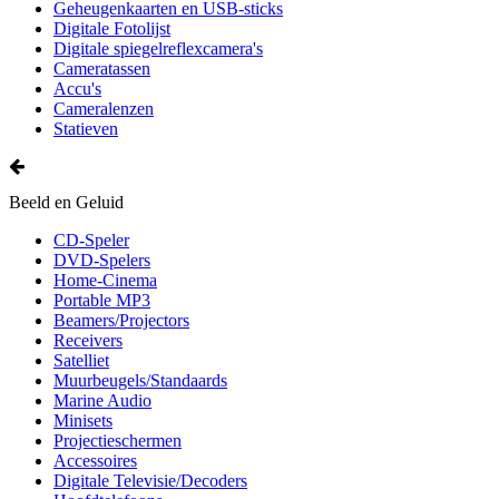
Geheugenkaarten en USB-sticks
Digitale Fotolijst
Digitale spiegelreflexcamera's
Cameratassen
Accu's
Cameralenzen
Statieven
Beeld en Geluid
CD-Speler
DVD-Spelers
Home-Cinema
Portable MP3
Beamers/Projectors
Receivers
Satelliet
Muurbeugels/Standaards
Marine Audio
Minisets
Projectieschermen
Accessoires
Digitale Televisie/Decoders