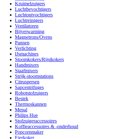
Kruimelzuigers
Luchtbevochtigers
Luchtontvochtigers
Luchtreinigers
Ventilatoren
Bijverwarming
Magnetrons/Ovens
Pannen
Verlichting
IJsmachines
Stoomkokers/Rijstkokers
Handmixers
Staafmixers
Strijk-stoomstations
Citruspersen
Sapcentrifuges
Robotstofzuigers
Bestek
Thermoskannen
Mepal
Philips Hue
Stofzuigeraccessoires
Koffieaccessoires & -onderhoud
Popcornmaker
Eierkoker