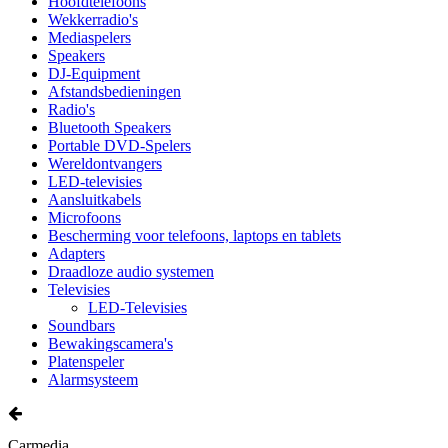
Hoofdtelefoons
Wekkerradio's
Mediaspelers
Speakers
DJ-Equipment
Afstandsbedieningen
Radio's
Bluetooth Speakers
Portable DVD-Spelers
Wereldontvangers
LED-televisies
Aansluitkabels
Microfoons
Bescherming voor telefoons, laptops en tablets
Adapters
Draadloze audio systemen
Televisies
LED-Televisies
Soundbars
Bewakingscamera's
Platenspeler
Alarmsysteem
Carmedia