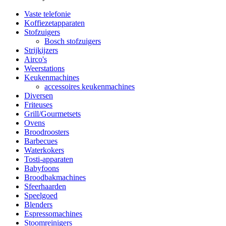
Vaste telefonie
Koffiezetapparaten
Stofzuigers
Bosch stofzuigers
Strijkijzers
Airco's
Weerstations
Keukenmachines
accessoires keukenmachines
Diversen
Friteuses
Grill/Gourmetsets
Ovens
Broodroosters
Barbecues
Waterkokers
Tosti-apparaten
Babyfoons
Broodbakmachines
Sfeerhaarden
Speelgoed
Blenders
Espressomachines
Stoomreinigers