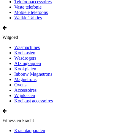
Telefoonaccessoires
Vaste telefonie
Mobiele telefoons
Walkie Talkies
Witgoed
Wasmachines
Koelkasten
Wasdrogers
Afzuigkappen
Kookplaten
Inbouw Magnetrons
Magnetrons
Ovens
Accessoires
Wijnkasten
Koelkast accessoires
Fitness en kracht
Krachtapparaten