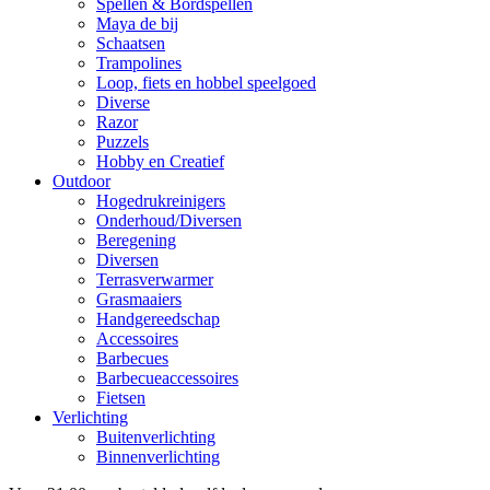
Spellen & Bordspellen
Maya de bij
Schaatsen
Trampolines
Loop, fiets en hobbel speelgoed
Diverse
Razor
Puzzels
Hobby en Creatief
Outdoor
Hogedrukreinigers
Onderhoud/Diversen
Beregening
Diversen
Terrasverwarmer
Grasmaaiers
Handgereedschap
Accessoires
Barbecues
Barbecueaccessoires
Fietsen
Verlichting
Buitenverlichting
Binnenverlichting