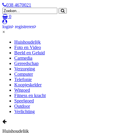
038 4670021
0
login
registreren
×
Huishoudelijk
Foto en Video
Beeld en Geluid
Carmedia
Gereedschap
Verzorging
Computer
Telefonie
Koopjeskelder
Witgoed
Fitness en kracht
Speelgoed
Outdoor
Verlichting
Huishoudelijk