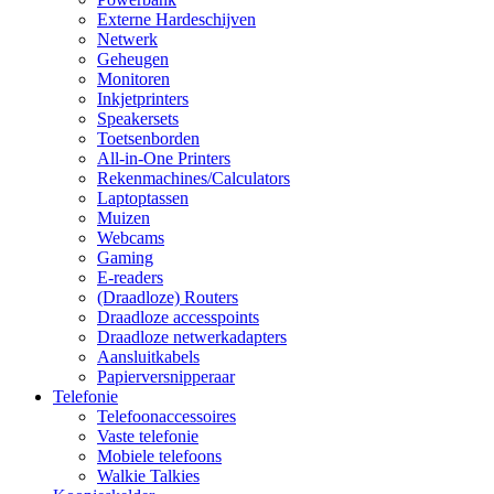
Externe Hardeschijven
Netwerk
Geheugen
Monitoren
Inkjetprinters
Speakersets
Toetsenborden
All-in-One Printers
Rekenmachines/Calculators
Laptoptassen
Muizen
Webcams
Gaming
E-readers
(Draadloze) Routers
Draadloze accesspoints
Draadloze netwerkadapters
Aansluitkabels
Papierversnipperaar
Telefonie
Telefoonaccessoires
Vaste telefonie
Mobiele telefoons
Walkie Talkies