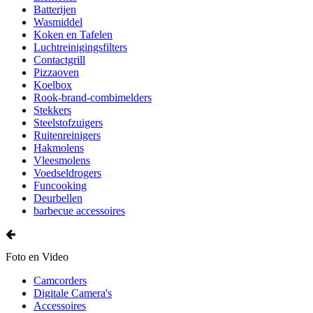
Batterijen
Wasmiddel
Koken en Tafelen
Luchtreinigingsfilters
Contactgrill
Pizzaoven
Koelbox
Rook-brand-combimelders
Stekkers
Steelstofzuigers
Ruitenreinigers
Hakmolens
Vleesmolens
Voedseldrogers
Funcooking
Deurbellen
barbecue accessoires
Foto en Video
Camcorders
Digitale Camera's
Accessoires