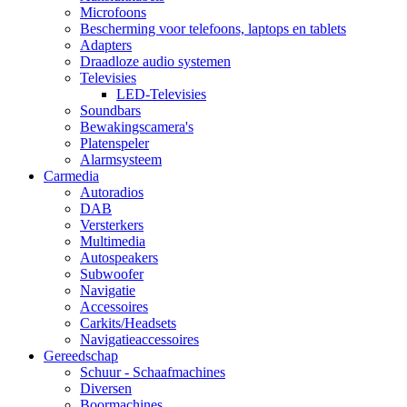
Microfoons
Bescherming voor telefoons, laptops en tablets
Adapters
Draadloze audio systemen
Televisies
LED-Televisies
Soundbars
Bewakingscamera's
Platenspeler
Alarmsysteem
Carmedia
Autoradios
DAB
Versterkers
Multimedia
Autospeakers
Subwoofer
Navigatie
Accessoires
Carkits/Headsets
Navigatieaccessoires
Gereedschap
Schuur - Schaafmachines
Diversen
Boormachines