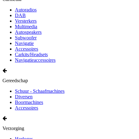
Autoradios
DAB
Versterkers
Multimedia
Autospeakers
Subwoofer
Navigatie
Accessoires
Carkits/Headsets
Navigatieaccessoires
Gereedschap
Schuur - Schaafmachines
Diversen
Boormachines
Accessoires
Verzorging
Horloges