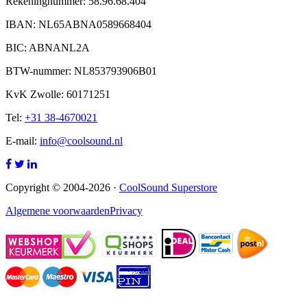
Rekeningnummer: 58.96.68.404
IBAN: NL65ABNA0589668404
BIC: ABNANL2A
BTW-nummer: NL853793906B01
KvK Zwolle: 60171251
Tel:
+31 38-4670021
E-mail:
info@coolsound.nl
Copyright © 2004-2026 ·
CoolSound Superstore
Algemene voorwaarden
Privacy