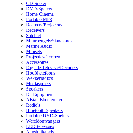
CD-Speler
DVD-Spelers
Home-Cinema
Portable MP3
Beamers/Projectors
Receivers
Satelliet
Muurbeugels/Standaards
Marine Audio
Minisets
Projectieschermen
Accessoires
Digitale Televisie/Decoders
Hoofdtelefoons
Wekkerradio's
Mediaspelers
Speakers
DJ-Equipment
Afstandsbedieningen
Radio's
Bluetooth Speakers
Portable DVD-Spelers
Wereldontvangers
LED-televisies
Aansluitkabels