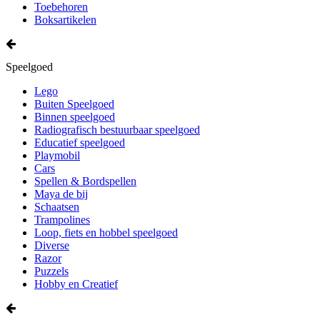
Toebehoren
Boksartikelen
Speelgoed
Lego
Buiten Speelgoed
Binnen speelgoed
Radiografisch bestuurbaar speelgoed
Educatief speelgoed
Playmobil
Cars
Spellen & Bordspellen
Maya de bij
Schaatsen
Trampolines
Loop, fiets en hobbel speelgoed
Diverse
Razor
Puzzels
Hobby en Creatief