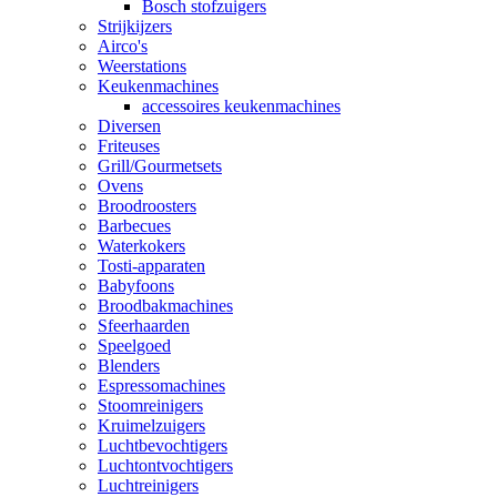
Bosch stofzuigers
Strijkijzers
Airco's
Weerstations
Keukenmachines
accessoires keukenmachines
Diversen
Friteuses
Grill/Gourmetsets
Ovens
Broodroosters
Barbecues
Waterkokers
Tosti-apparaten
Babyfoons
Broodbakmachines
Sfeerhaarden
Speelgoed
Blenders
Espressomachines
Stoomreinigers
Kruimelzuigers
Luchtbevochtigers
Luchtontvochtigers
Luchtreinigers