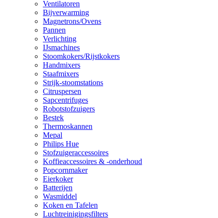
Ventilatoren
Bijverwarming
Magnetrons/Ovens
Pannen
Verlichting
IJsmachines
Stoomkokers/Rijstkokers
Handmixers
Staafmixers
Strijk-stoomstations
Citruspersen
Sapcentrifuges
Robotstofzuigers
Bestek
Thermoskannen
Mepal
Philips Hue
Stofzuigeraccessoires
Koffieaccessoires & -onderhoud
Popcornmaker
Eierkoker
Batterijen
Wasmiddel
Koken en Tafelen
Luchtreinigingsfilters