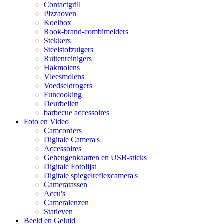
Contactgrill
Pizzaoven
Koelbox
Rook-brand-combimelders
Stekkers
Steelstofzuigers
Ruitenreinigers
Hakmolens
Vleesmolens
Voedseldrogers
Funcooking
Deurbellen
barbecue accessoires
Foto en Video
Camcorders
Digitale Camera's
Accessoires
Geheugenkaarten en USB-sticks
Digitale Fotolijst
Digitale spiegelreflexcamera's
Cameratassen
Accu's
Cameralenzen
Statieven
Beeld en Geluid