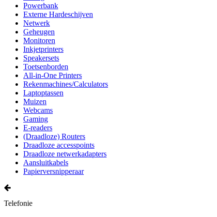
Powerbank
Externe Hardeschijven
Netwerk
Geheugen
Monitoren
Inkjetprinters
Speakersets
Toetsenborden
All-in-One Printers
Rekenmachines/Calculators
Laptoptassen
Muizen
Webcams
Gaming
E-readers
(Draadloze) Routers
Draadloze accesspoints
Draadloze netwerkadapters
Aansluitkabels
Papierversnipperaar
Telefonie