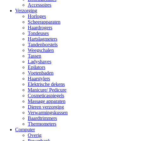
Accessoires
Verzorging
Horloges
Scheerapparaten
Haardrogers
Tondeuses
Hartslagmeters
Tandenborstels
Weegschalen
Tassen
Ladyshaves
Epilators
Voetenbaden
Haarstylers
Elektrische dekens
Manicure/ Pedicure
Cosmeticaspiegels
Massage apparaten
Dieren verzorging
Verwarmingskussen
Baardtrimmers
Thermometers
Computer
Overig
Powerbank