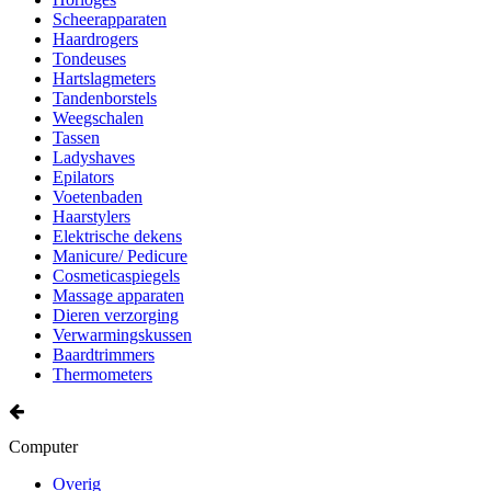
Scheerapparaten
Haardrogers
Tondeuses
Hartslagmeters
Tandenborstels
Weegschalen
Tassen
Ladyshaves
Epilators
Voetenbaden
Haarstylers
Elektrische dekens
Manicure/ Pedicure
Cosmeticaspiegels
Massage apparaten
Dieren verzorging
Verwarmingskussen
Baardtrimmers
Thermometers
Computer
Overig