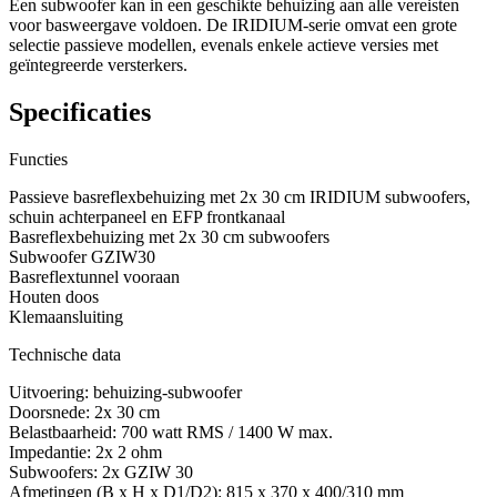
Een subwoofer kan in een geschikte behuizing aan alle vereisten
voor basweergave voldoen. De IRIDIUM-serie omvat een grote
selectie passieve modellen, evenals enkele actieve versies met
geïntegreerde versterkers.
Specificaties
Functies
Passieve basreflexbehuizing met 2x 30 cm IRIDIUM subwoofers,
schuin achterpaneel en EFP frontkanaal
Basreflexbehuizing met 2x 30 cm subwoofers
Subwoofer GZIW30
Basreflextunnel vooraan
Houten doos
Klemaansluiting
Technische data
Uitvoering: behuizing-subwoofer
Doorsnede: 2x 30 cm
Belastbaarheid: 700 watt RMS / 1400 W max.
Impedantie: 2x 2 ohm
Subwoofers: 2x GZIW 30
Afmetingen (B x H x D1/D2): 815 x 370 x 400/310 mm