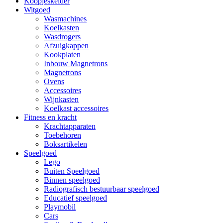
Koopjeskelder
Witgoed
Wasmachines
Koelkasten
Wasdrogers
Afzuigkappen
Kookplaten
Inbouw Magnetrons
Magnetrons
Ovens
Accessoires
Wijnkasten
Koelkast accessoires
Fitness en kracht
Krachtapparaten
Toebehoren
Boksartikelen
Speelgoed
Lego
Buiten Speelgoed
Binnen speelgoed
Radiografisch bestuurbaar speelgoed
Educatief speelgoed
Playmobil
Cars