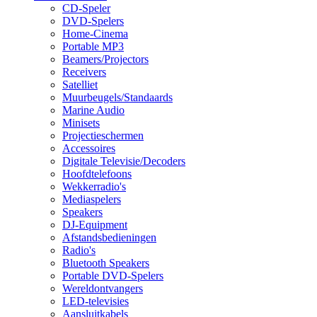
CD-Speler
DVD-Spelers
Home-Cinema
Portable MP3
Beamers/Projectors
Receivers
Satelliet
Muurbeugels/Standaards
Marine Audio
Minisets
Projectieschermen
Accessoires
Digitale Televisie/Decoders
Hoofdtelefoons
Wekkerradio's
Mediaspelers
Speakers
DJ-Equipment
Afstandsbedieningen
Radio's
Bluetooth Speakers
Portable DVD-Spelers
Wereldontvangers
LED-televisies
Aansluitkabels