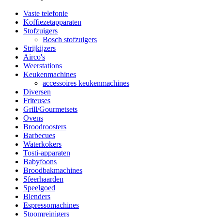
Vaste telefonie
Koffiezetapparaten
Stofzuigers
Bosch stofzuigers
Strijkijzers
Airco's
Weerstations
Keukenmachines
accessoires keukenmachines
Diversen
Friteuses
Grill/Gourmetsets
Ovens
Broodroosters
Barbecues
Waterkokers
Tosti-apparaten
Babyfoons
Broodbakmachines
Sfeerhaarden
Speelgoed
Blenders
Espressomachines
Stoomreinigers