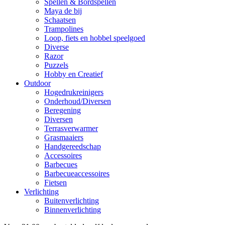
Spellen & Bordspellen
Maya de bij
Schaatsen
Trampolines
Loop, fiets en hobbel speelgoed
Diverse
Razor
Puzzels
Hobby en Creatief
Outdoor
Hogedrukreinigers
Onderhoud/Diversen
Beregening
Diversen
Terrasverwarmer
Grasmaaiers
Handgereedschap
Accessoires
Barbecues
Barbecueaccessoires
Fietsen
Verlichting
Buitenverlichting
Binnenverlichting