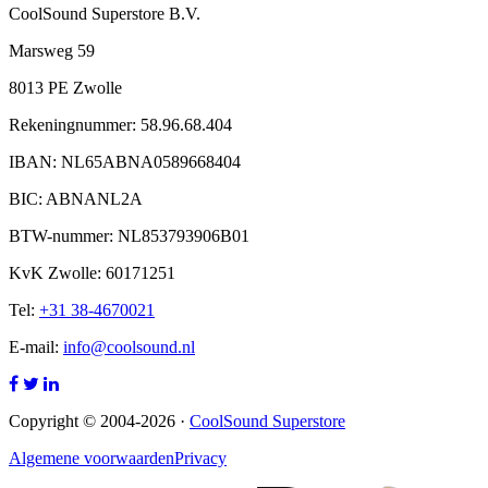
CoolSound Superstore B.V.
Marsweg 59
8013 PE Zwolle
Rekeningnummer: 58.96.68.404
IBAN: NL65ABNA0589668404
BIC: ABNANL2A
BTW-nummer: NL853793906B01
KvK Zwolle: 60171251
Tel:
+31 38-4670021
E-mail:
info@coolsound.nl
Copyright © 2004-2026 ·
CoolSound Superstore
Algemene voorwaarden
Privacy