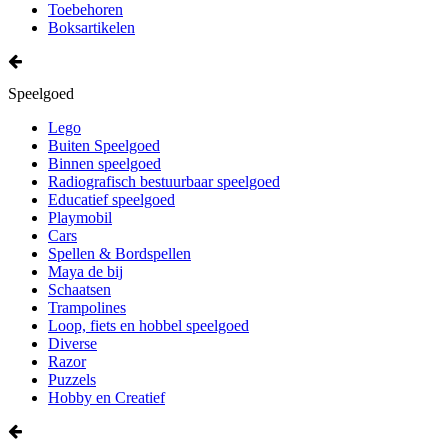
Toebehoren
Boksartikelen
Speelgoed
Lego
Buiten Speelgoed
Binnen speelgoed
Radiografisch bestuurbaar speelgoed
Educatief speelgoed
Playmobil
Cars
Spellen & Bordspellen
Maya de bij
Schaatsen
Trampolines
Loop, fiets en hobbel speelgoed
Diverse
Razor
Puzzels
Hobby en Creatief