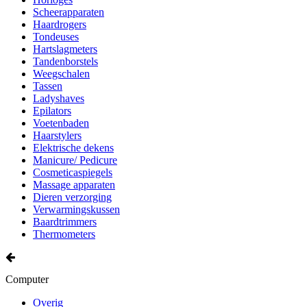
Scheerapparaten
Haardrogers
Tondeuses
Hartslagmeters
Tandenborstels
Weegschalen
Tassen
Ladyshaves
Epilators
Voetenbaden
Haarstylers
Elektrische dekens
Manicure/ Pedicure
Cosmeticaspiegels
Massage apparaten
Dieren verzorging
Verwarmingskussen
Baardtrimmers
Thermometers
Computer
Overig