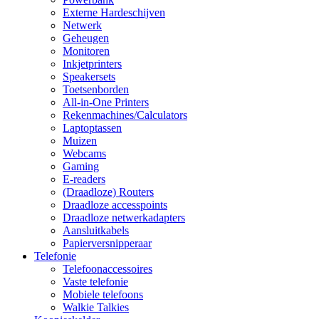
Externe Hardeschijven
Netwerk
Geheugen
Monitoren
Inkjetprinters
Speakersets
Toetsenborden
All-in-One Printers
Rekenmachines/Calculators
Laptoptassen
Muizen
Webcams
Gaming
E-readers
(Draadloze) Routers
Draadloze accesspoints
Draadloze netwerkadapters
Aansluitkabels
Papierversnipperaar
Telefonie
Telefoonaccessoires
Vaste telefonie
Mobiele telefoons
Walkie Talkies