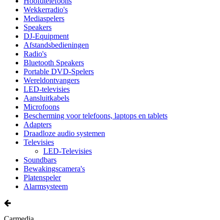
Hoofdtelefoons
Wekkerradio's
Mediaspelers
Speakers
DJ-Equipment
Afstandsbedieningen
Radio's
Bluetooth Speakers
Portable DVD-Spelers
Wereldontvangers
LED-televisies
Aansluitkabels
Microfoons
Bescherming voor telefoons, laptops en tablets
Adapters
Draadloze audio systemen
Televisies
LED-Televisies
Soundbars
Bewakingscamera's
Platenspeler
Alarmsysteem
Carmedia