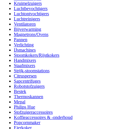
Kruimelzuigers
Luchtbevochtigers
Luchtontvochtigers
Luchtreinigers
Ventilatoren
Bijverwarming
Magnetrons/Ovens
Pannen
Verlichting
IJsmachines
Stoomkokers/Rijstkokers
Handmixers
Staafmixers
Strijk-stoomstations
Citruspersen
Sapcentrifuges
Robotstofzuigers
Bestek
Thermoskannen
Mepal
Philips Hue
Stofzuigeraccessoires
Koffieaccessoires & -onderhoud
Popcornmaker
Eierkoker