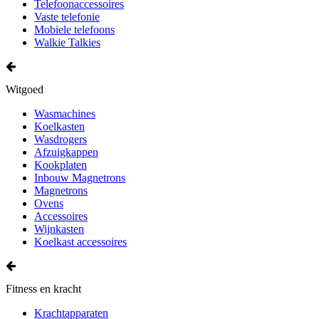
Telefoonaccessoires
Vaste telefonie
Mobiele telefoons
Walkie Talkies
Witgoed
Wasmachines
Koelkasten
Wasdrogers
Afzuigkappen
Kookplaten
Inbouw Magnetrons
Magnetrons
Ovens
Accessoires
Wijnkasten
Koelkast accessoires
Fitness en kracht
Krachtapparaten