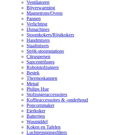
Ventilatoren
Bijverwarming
Magnetrons/Ovens
Pannen
Verlichting
IJsmachines
Stoomkokers/Rijstkokers
Handmixers
Staafmixers
Strijk-stoomstations
Citruspersen
Sapcentrifuges
Robotstofzuigers
Bestek
Thermoskannen
Mepal
Philips Hue
Stofzuigeraccessoires
Koffieaccessoires & -onderhoud
Popcornmaker
Eierkoker
Batterijen
Wasmiddel
Koken en Tafelen
Luchtreinigingsfilters