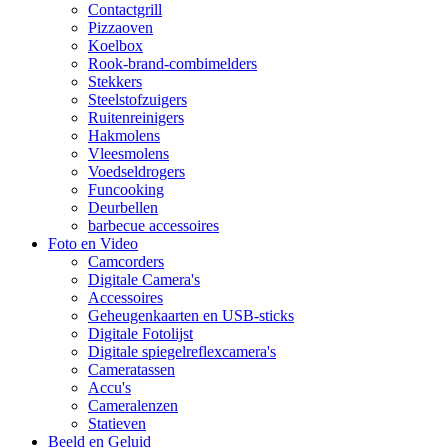
Contactgrill
Pizzaoven
Koelbox
Rook-brand-combimelders
Stekkers
Steelstofzuigers
Ruitenreinigers
Hakmolens
Vleesmolens
Voedseldrogers
Funcooking
Deurbellen
barbecue accessoires
Foto en Video
Camcorders
Digitale Camera's
Accessoires
Geheugenkaarten en USB-sticks
Digitale Fotolijst
Digitale spiegelreflexcamera's
Cameratassen
Accu's
Cameralenzen
Statieven
Beeld en Geluid