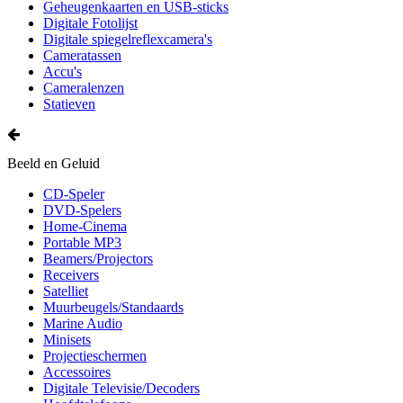
Geheugenkaarten en USB-sticks
Digitale Fotolijst
Digitale spiegelreflexcamera's
Cameratassen
Accu's
Cameralenzen
Statieven
Beeld en Geluid
CD-Speler
DVD-Spelers
Home-Cinema
Portable MP3
Beamers/Projectors
Receivers
Satelliet
Muurbeugels/Standaards
Marine Audio
Minisets
Projectieschermen
Accessoires
Digitale Televisie/Decoders