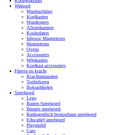
Koopjeskelder
Witgoed
Wasmachines
Koelkasten
Wasdrogers
Afzuigkappen
Kookplaten
Inbouw Magnetrons
Magnetrons
Ovens
Accessoires
Wijnkasten
Koelkast accessoires
Fitness en kracht
Krachtapparaten
Toebehoren
Boksartikelen
Speelgoed
Lego
Buiten Speelgoed
Binnen speelgoed
Radiografisch bestuurbaar speelgoed
Educatief speelgoed
Playmobil
Cars