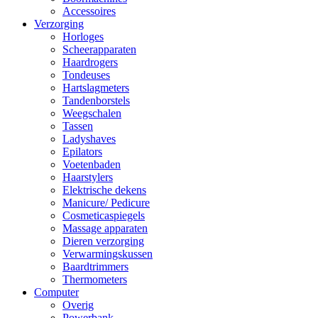
Accessoires
Verzorging
Horloges
Scheerapparaten
Haardrogers
Tondeuses
Hartslagmeters
Tandenborstels
Weegschalen
Tassen
Ladyshaves
Epilators
Voetenbaden
Haarstylers
Elektrische dekens
Manicure/ Pedicure
Cosmeticaspiegels
Massage apparaten
Dieren verzorging
Verwarmingskussen
Baardtrimmers
Thermometers
Computer
Overig
Powerbank