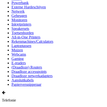
Powerbank
Externe Hardeschijven
Netwerk
Geheugen
Monitoren
Inkjetprinters
Speakersets
Toetsenborden
All-in-One Printers
Rekenmachines/Calculators
Laptoptassen
Muizen
Webcams
Gaming
E-readers
(Draadloze) Routers
Draadloze accesspoints
Draadloze netwerkadapters
Aansluitkabels
Papierversnipperaar
Telefonie