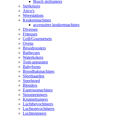
Bosch stofzuigers
Strijkijzers
Airco's
Weerstations
Keukenmachines
accessoires keukenmachines
Diversen
Friteuses
Grill/Gourmetsets
Ovens
Broodroosters
Barbecues
Waterkokers
Tosti-apparaten
Babyfoons
Broodbakmachines
Sfeerhaarden
Speelgoed
Blenders
Espressomachines
Stoomreinigers
Kruimelzuigers
Luchtbevochtigers
Luchtontvochtigers
Luchtreinigers