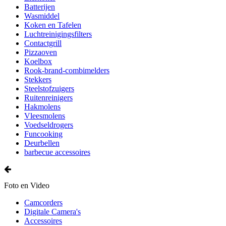
Batterijen
Wasmiddel
Koken en Tafelen
Luchtreinigingsfilters
Contactgrill
Pizzaoven
Koelbox
Rook-brand-combimelders
Stekkers
Steelstofzuigers
Ruitenreinigers
Hakmolens
Vleesmolens
Voedseldrogers
Funcooking
Deurbellen
barbecue accessoires
Foto en Video
Camcorders
Digitale Camera's
Accessoires