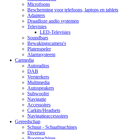
Microfoons
Bescherming voor telefoons, laptops en tablets
Adapters
Draadloze audio systemen
Televisies
LED-Televisies
Soundbars
Bewakingscamera's
Platenspeler
Alarmsysteem
Carmedia
Autoradios
DAB
Versterkers
Multimedia
Autospeakers
Subwoofer
Navigatie
Accessoires
Carkits/Headsets
Navigatieaccessoires
Gereedschap
Schuur - Schaafmachines
Diversen
Boormachines