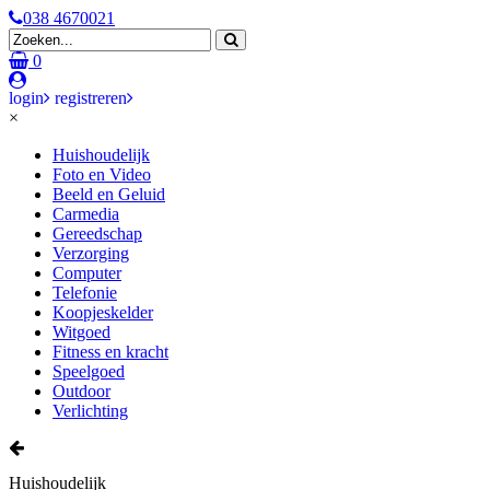
038 4670021
0
login
registreren
×
Huishoudelijk
Foto en Video
Beeld en Geluid
Carmedia
Gereedschap
Verzorging
Computer
Telefonie
Koopjeskelder
Witgoed
Fitness en kracht
Speelgoed
Outdoor
Verlichting
Huishoudelijk