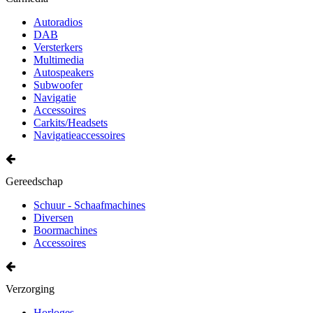
Autoradios
DAB
Versterkers
Multimedia
Autospeakers
Subwoofer
Navigatie
Accessoires
Carkits/Headsets
Navigatieaccessoires
Gereedschap
Schuur - Schaafmachines
Diversen
Boormachines
Accessoires
Verzorging
Horloges