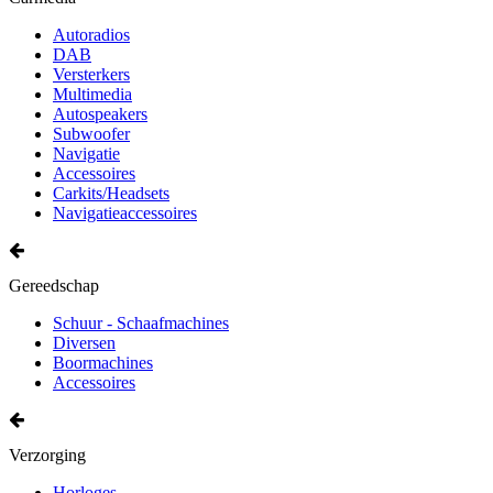
Autoradios
DAB
Versterkers
Multimedia
Autospeakers
Subwoofer
Navigatie
Accessoires
Carkits/Headsets
Navigatieaccessoires
Gereedschap
Schuur - Schaafmachines
Diversen
Boormachines
Accessoires
Verzorging
Horloges