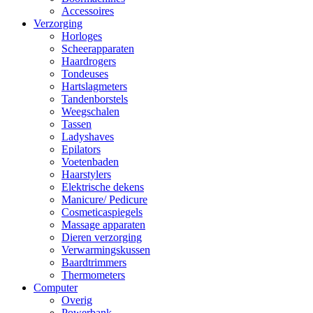
Accessoires
Verzorging
Horloges
Scheerapparaten
Haardrogers
Tondeuses
Hartslagmeters
Tandenborstels
Weegschalen
Tassen
Ladyshaves
Epilators
Voetenbaden
Haarstylers
Elektrische dekens
Manicure/ Pedicure
Cosmeticaspiegels
Massage apparaten
Dieren verzorging
Verwarmingskussen
Baardtrimmers
Thermometers
Computer
Overig
Powerbank