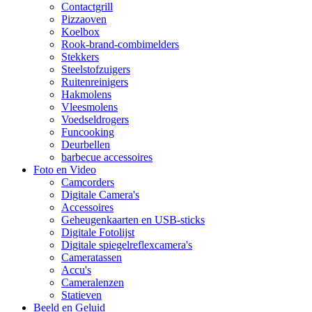
Contactgrill
Pizzaoven
Koelbox
Rook-brand-combimelders
Stekkers
Steelstofzuigers
Ruitenreinigers
Hakmolens
Vleesmolens
Voedseldrogers
Funcooking
Deurbellen
barbecue accessoires
Foto en Video
Camcorders
Digitale Camera's
Accessoires
Geheugenkaarten en USB-sticks
Digitale Fotolijst
Digitale spiegelreflexcamera's
Cameratassen
Accu's
Cameralenzen
Statieven
Beeld en Geluid