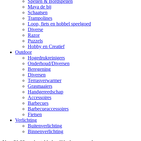
Spellen & Bordspellen
Maya de bij
Schaatsen
Trampolines
Loop, fiets en hobbel speelgoed
Diverse
Razor
Puzzels
Hobby en Creatief
Outdoor
Hogedrukreinigers
Onderhoud/Diversen
Beregening
Diversen
Terrasverwarmer
Grasmaaiers
Handgereedschap
Accessoires
Barbecues
Barbecueaccessoires
Fietsen
Verlichting
Buitenverlichting
Binnenverlichting