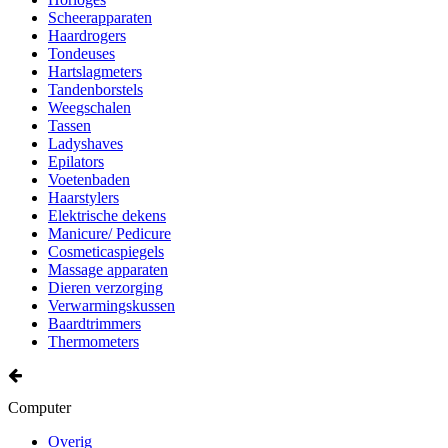
Scheerapparaten
Haardrogers
Tondeuses
Hartslagmeters
Tandenborstels
Weegschalen
Tassen
Ladyshaves
Epilators
Voetenbaden
Haarstylers
Elektrische dekens
Manicure/ Pedicure
Cosmeticaspiegels
Massage apparaten
Dieren verzorging
Verwarmingskussen
Baardtrimmers
Thermometers
Computer
Overig