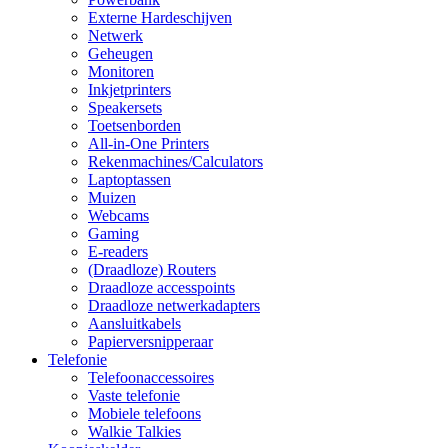
Externe Hardeschijven
Netwerk
Geheugen
Monitoren
Inkjetprinters
Speakersets
Toetsenborden
All-in-One Printers
Rekenmachines/Calculators
Laptoptassen
Muizen
Webcams
Gaming
E-readers
(Draadloze) Routers
Draadloze accesspoints
Draadloze netwerkadapters
Aansluitkabels
Papierversnipperaar
Telefonie
Telefoonaccessoires
Vaste telefonie
Mobiele telefoons
Walkie Talkies