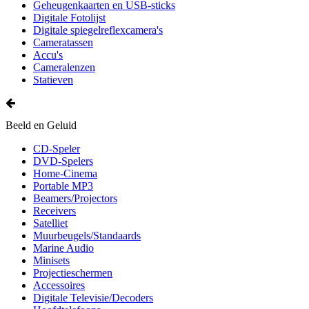
Geheugenkaarten en USB-sticks
Digitale Fotolijst
Digitale spiegelreflexcamera's
Cameratassen
Accu's
Cameralenzen
Statieven
Beeld en Geluid
CD-Speler
DVD-Spelers
Home-Cinema
Portable MP3
Beamers/Projectors
Receivers
Satelliet
Muurbeugels/Standaards
Marine Audio
Minisets
Projectieschermen
Accessoires
Digitale Televisie/Decoders