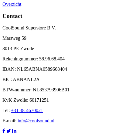
Overzicht
Contact
CoolSound Superstore B.V.
Marsweg 59
8013 PE Zwolle
Rekeningnummer: 58.96.68.404
IBAN: NL65ABNA0589668404
BIC: ABNANL2A
BTW-nummer: NL853793906B01
KvK Zwolle: 60171251
Tel:
+31 38-4670021
E-mail:
info@coolsound.nl