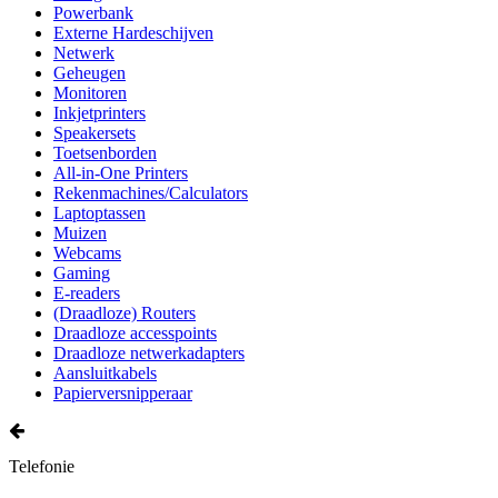
Powerbank
Externe Hardeschijven
Netwerk
Geheugen
Monitoren
Inkjetprinters
Speakersets
Toetsenborden
All-in-One Printers
Rekenmachines/Calculators
Laptoptassen
Muizen
Webcams
Gaming
E-readers
(Draadloze) Routers
Draadloze accesspoints
Draadloze netwerkadapters
Aansluitkabels
Papierversnipperaar
Telefonie