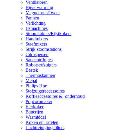
Ventilatoren
Bijverwarming
Magnetrons/Ovens
Pannen
Verlichting
IJsmachines
Stoomkokers/Rijstkokers
Handmixers
Staafmixers
Strijk-stoomstations
Citruspersen
Sapcentrifuges
Robotstofzuigers
Bestek
Thermoskannen
Mepal
Philips Hue
Stofzuigeraccessoires
Koffieaccessoires & -onderhoud
Popcornmaker
Eierkoker
Batterijen
Wasmiddel
Koken en Tafelen
Luchtreinigingsfilters