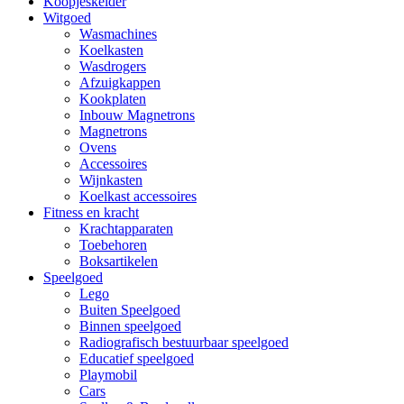
Koopjeskelder
Witgoed
Wasmachines
Koelkasten
Wasdrogers
Afzuigkappen
Kookplaten
Inbouw Magnetrons
Magnetrons
Ovens
Accessoires
Wijnkasten
Koelkast accessoires
Fitness en kracht
Krachtapparaten
Toebehoren
Boksartikelen
Speelgoed
Lego
Buiten Speelgoed
Binnen speelgoed
Radiografisch bestuurbaar speelgoed
Educatief speelgoed
Playmobil
Cars