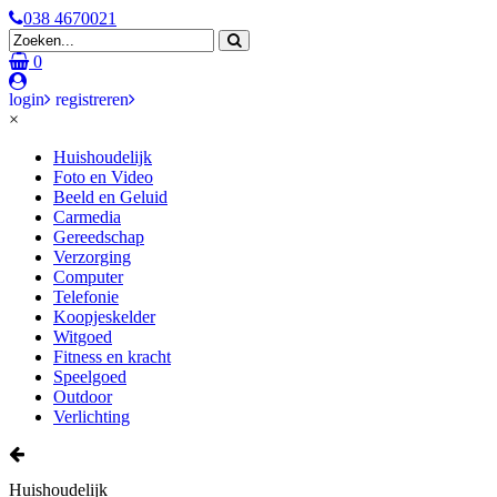
038 4670021
0
login
registreren
×
Huishoudelijk
Foto en Video
Beeld en Geluid
Carmedia
Gereedschap
Verzorging
Computer
Telefonie
Koopjeskelder
Witgoed
Fitness en kracht
Speelgoed
Outdoor
Verlichting
Huishoudelijk