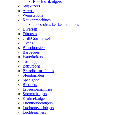
Bosch stofzuigers
Strijkijzers
Airco's
Weerstations
Keukenmachines
accessoires keukenmachines
Diversen
Friteuses
Grill/Gourmetsets
Ovens
Broodroosters
Barbecues
Waterkokers
Tosti-apparaten
Babyfoons
Broodbakmachines
Sfeerhaarden
Speelgoed
Blenders
Espressomachines
Stoomreinigers
Kruimelzuigers
Luchtbevochtigers
Luchtontvochtigers
Luchtreinigers