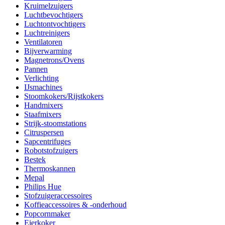
Kruimelzuigers
Luchtbevochtigers
Luchtontvochtigers
Luchtreinigers
Ventilatoren
Bijverwarming
Magnetrons/Ovens
Pannen
Verlichting
IJsmachines
Stoomkokers/Rijstkokers
Handmixers
Staafmixers
Strijk-stoomstations
Citruspersen
Sapcentrifuges
Robotstofzuigers
Bestek
Thermoskannen
Mepal
Philips Hue
Stofzuigeraccessoires
Koffieaccessoires & -onderhoud
Popcornmaker
Eierkoker