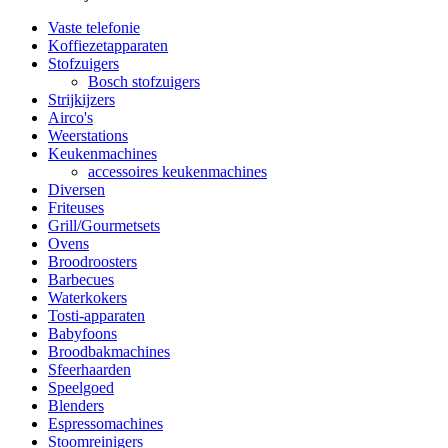
Vaste telefonie
Koffiezetapparaten
Stofzuigers
Bosch stofzuigers
Strijkijzers
Airco's
Weerstations
Keukenmachines
accessoires keukenmachines
Diversen
Friteuses
Grill/Gourmetsets
Ovens
Broodroosters
Barbecues
Waterkokers
Tosti-apparaten
Babyfoons
Broodbakmachines
Sfeerhaarden
Speelgoed
Blenders
Espressomachines
Stoomreinigers