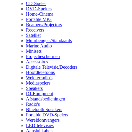
CD-Speler
DVD-Spelers
Home-Cinema
Portable MP3
Beamers/Projectors
Receivers
Satelliet
Muurbeugels/Standaards
Marine Audio
Minisets
Projectieschermen
Accessoires
Digitale Televisie/Decoders
Hoofdtelefoons
Wekkerradio's
Mediaspelers
Speakers
DJ-Equipment
Afstandsbedieningen
Radio's
Bluetooth Speakers
Portable DVD-Spelers
Wereldontvangers
LED-televisies
Aansluitkabels