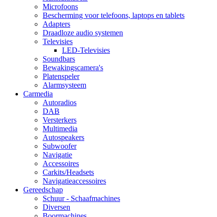
Microfoons
Bescherming voor telefoons, laptops en tablets
Adapters
Draadloze audio systemen
Televisies
LED-Televisies
Soundbars
Bewakingscamera's
Platenspeler
Alarmsysteem
Carmedia
Autoradios
DAB
Versterkers
Multimedia
Autospeakers
Subwoofer
Navigatie
Accessoires
Carkits/Headsets
Navigatieaccessoires
Gereedschap
Schuur - Schaafmachines
Diversen
Boormachines