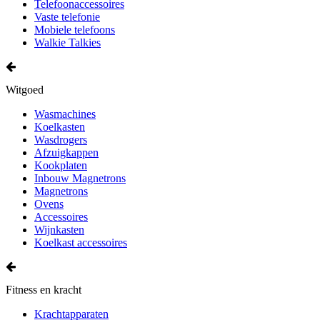
Telefoonaccessoires
Vaste telefonie
Mobiele telefoons
Walkie Talkies
Witgoed
Wasmachines
Koelkasten
Wasdrogers
Afzuigkappen
Kookplaten
Inbouw Magnetrons
Magnetrons
Ovens
Accessoires
Wijnkasten
Koelkast accessoires
Fitness en kracht
Krachtapparaten