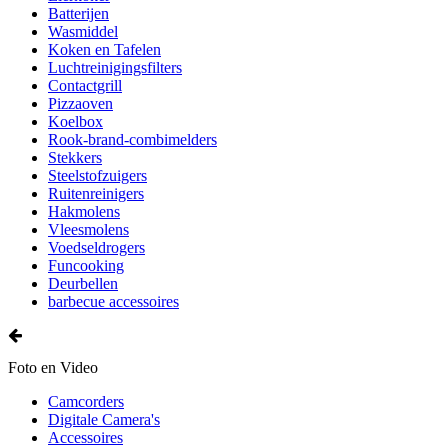
Batterijen
Wasmiddel
Koken en Tafelen
Luchtreinigingsfilters
Contactgrill
Pizzaoven
Koelbox
Rook-brand-combimelders
Stekkers
Steelstofzuigers
Ruitenreinigers
Hakmolens
Vleesmolens
Voedseldrogers
Funcooking
Deurbellen
barbecue accessoires
Foto en Video
Camcorders
Digitale Camera's
Accessoires