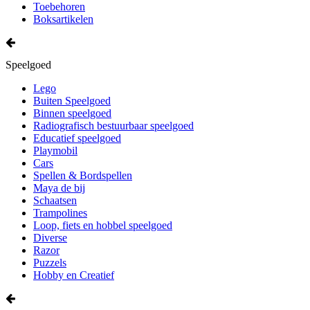
Toebehoren
Boksartikelen
Speelgoed
Lego
Buiten Speelgoed
Binnen speelgoed
Radiografisch bestuurbaar speelgoed
Educatief speelgoed
Playmobil
Cars
Spellen & Bordspellen
Maya de bij
Schaatsen
Trampolines
Loop, fiets en hobbel speelgoed
Diverse
Razor
Puzzels
Hobby en Creatief