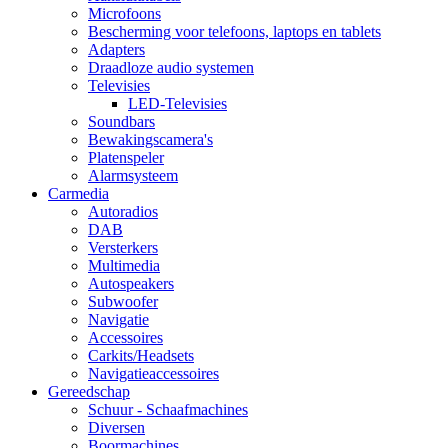
Microfoons
Bescherming voor telefoons, laptops en tablets
Adapters
Draadloze audio systemen
Televisies
LED-Televisies
Soundbars
Bewakingscamera's
Platenspeler
Alarmsysteem
Carmedia
Autoradios
DAB
Versterkers
Multimedia
Autospeakers
Subwoofer
Navigatie
Accessoires
Carkits/Headsets
Navigatieaccessoires
Gereedschap
Schuur - Schaafmachines
Diversen
Boormachines