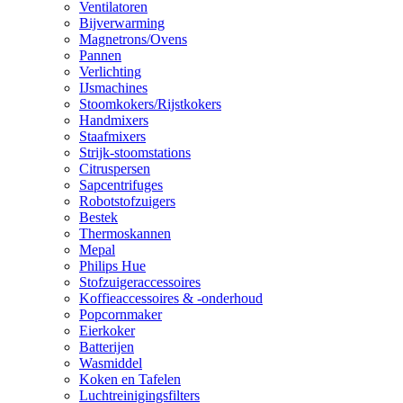
Ventilatoren
Bijverwarming
Magnetrons/Ovens
Pannen
Verlichting
IJsmachines
Stoomkokers/Rijstkokers
Handmixers
Staafmixers
Strijk-stoomstations
Citruspersen
Sapcentrifuges
Robotstofzuigers
Bestek
Thermoskannen
Mepal
Philips Hue
Stofzuigeraccessoires
Koffieaccessoires & -onderhoud
Popcornmaker
Eierkoker
Batterijen
Wasmiddel
Koken en Tafelen
Luchtreinigingsfilters