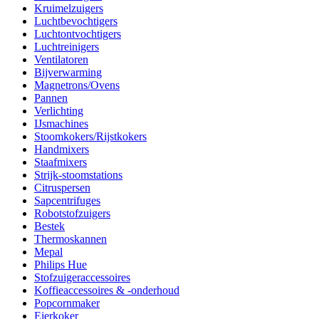
Kruimelzuigers
Luchtbevochtigers
Luchtontvochtigers
Luchtreinigers
Ventilatoren
Bijverwarming
Magnetrons/Ovens
Pannen
Verlichting
IJsmachines
Stoomkokers/Rijstkokers
Handmixers
Staafmixers
Strijk-stoomstations
Citruspersen
Sapcentrifuges
Robotstofzuigers
Bestek
Thermoskannen
Mepal
Philips Hue
Stofzuigeraccessoires
Koffieaccessoires & -onderhoud
Popcornmaker
Eierkoker