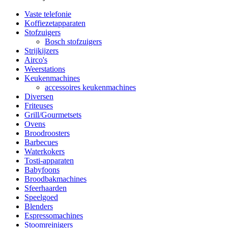
Vaste telefonie
Koffiezetapparaten
Stofzuigers
Bosch stofzuigers
Strijkijzers
Airco's
Weerstations
Keukenmachines
accessoires keukenmachines
Diversen
Friteuses
Grill/Gourmetsets
Ovens
Broodroosters
Barbecues
Waterkokers
Tosti-apparaten
Babyfoons
Broodbakmachines
Sfeerhaarden
Speelgoed
Blenders
Espressomachines
Stoomreinigers