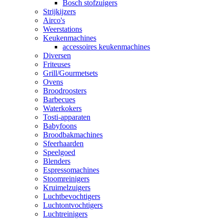
Bosch stofzuigers
Strijkijzers
Airco's
Weerstations
Keukenmachines
accessoires keukenmachines
Diversen
Friteuses
Grill/Gourmetsets
Ovens
Broodroosters
Barbecues
Waterkokers
Tosti-apparaten
Babyfoons
Broodbakmachines
Sfeerhaarden
Speelgoed
Blenders
Espressomachines
Stoomreinigers
Kruimelzuigers
Luchtbevochtigers
Luchtontvochtigers
Luchtreinigers