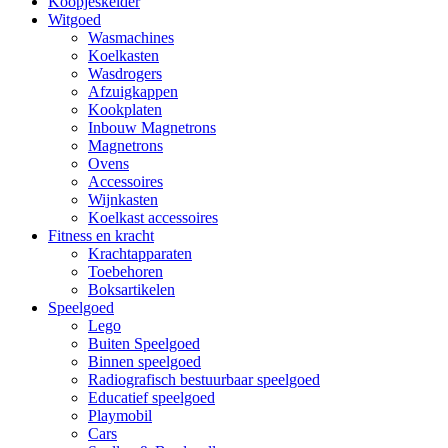
Koopjeskelder
Witgoed
Wasmachines
Koelkasten
Wasdrogers
Afzuigkappen
Kookplaten
Inbouw Magnetrons
Magnetrons
Ovens
Accessoires
Wijnkasten
Koelkast accessoires
Fitness en kracht
Krachtapparaten
Toebehoren
Boksartikelen
Speelgoed
Lego
Buiten Speelgoed
Binnen speelgoed
Radiografisch bestuurbaar speelgoed
Educatief speelgoed
Playmobil
Cars