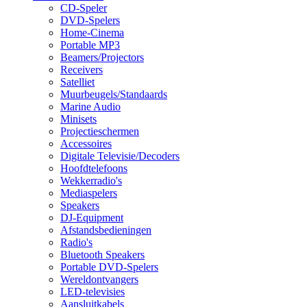
CD-Speler
DVD-Spelers
Home-Cinema
Portable MP3
Beamers/Projectors
Receivers
Satelliet
Muurbeugels/Standaards
Marine Audio
Minisets
Projectieschermen
Accessoires
Digitale Televisie/Decoders
Hoofdtelefoons
Wekkerradio's
Mediaspelers
Speakers
DJ-Equipment
Afstandsbedieningen
Radio's
Bluetooth Speakers
Portable DVD-Spelers
Wereldontvangers
LED-televisies
Aansluitkabels