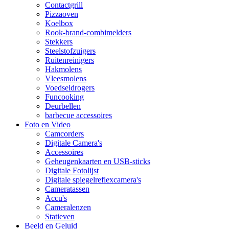
Contactgrill
Pizzaoven
Koelbox
Rook-brand-combimelders
Stekkers
Steelstofzuigers
Ruitenreinigers
Hakmolens
Vleesmolens
Voedseldrogers
Funcooking
Deurbellen
barbecue accessoires
Foto en Video
Camcorders
Digitale Camera's
Accessoires
Geheugenkaarten en USB-sticks
Digitale Fotolijst
Digitale spiegelreflexcamera's
Cameratassen
Accu's
Cameralenzen
Statieven
Beeld en Geluid