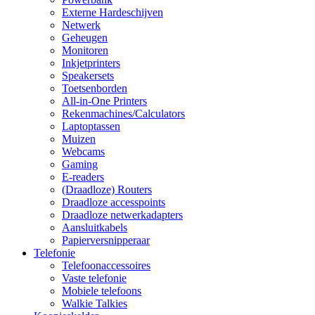
Externe Hardeschijven
Netwerk
Geheugen
Monitoren
Inkjetprinters
Speakersets
Toetsenborden
All-in-One Printers
Rekenmachines/Calculators
Laptoptassen
Muizen
Webcams
Gaming
E-readers
(Draadloze) Routers
Draadloze accesspoints
Draadloze netwerkadapters
Aansluitkabels
Papierversnipperaar
Telefonie
Telefoonaccessoires
Vaste telefonie
Mobiele telefoons
Walkie Talkies