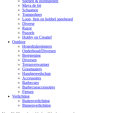
Spellen & Bordspellen
Maya de bij
Schaatsen
Trampolines
Loop, fiets en hobbel speelgoed
Diverse
Razor
Puzzels
Hobby en Creatief
Outdoor
Hogedrukreinigers
Onderhoud/Diversen
Beregening
Diversen
Terrasverwarmer
Grasmaaiers
Handgereedschap
Accessoires
Barbecues
Barbecueaccessoires
Fietsen
Verlichting
Buitenverlichting
Binnenverlichting