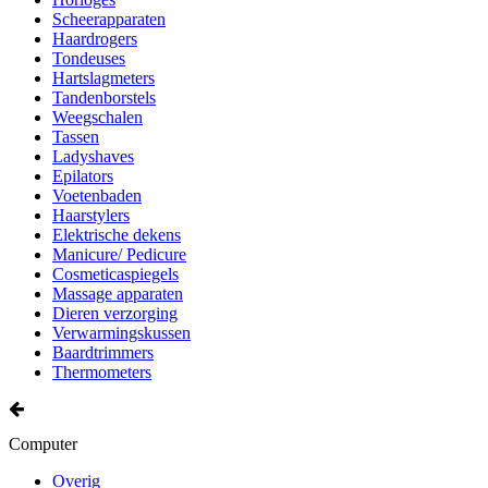
Scheerapparaten
Haardrogers
Tondeuses
Hartslagmeters
Tandenborstels
Weegschalen
Tassen
Ladyshaves
Epilators
Voetenbaden
Haarstylers
Elektrische dekens
Manicure/ Pedicure
Cosmeticaspiegels
Massage apparaten
Dieren verzorging
Verwarmingskussen
Baardtrimmers
Thermometers
Computer
Overig