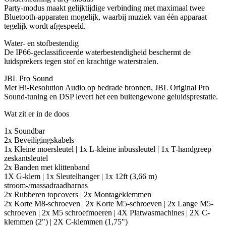
Party-modus maakt gelijktijdige verbinding met maximaal twee
Bluetooth-apparaten mogelijk, waarbij muziek van één apparaat
tegelijk wordt afgespeeld.
Water- en stofbestendig
De IP66-geclassificeerde waterbestendigheid beschermt de
luidsprekers tegen stof en krachtige waterstralen.
JBL Pro Sound
Met Hi-Resolution Audio op bedrade bronnen, JBL Original Pro
Sound-tuning en DSP levert het een buitengewone geluidsprestatie.
Wat zit er in de doos
1x Soundbar
2x Beveiligingskabels
1x Kleine moersleutel | 1x L-kleine inbussleutel | 1x T-handgreep
zeskantsleutel
2x Banden met klittenband
1X G-klem | 1x Sleutelhanger | 1x 12ft (3,66 m)
stroom-/massadraadharnas
2x Rubberen topcovers | 2x Montageklemmen
2x Korte M8-schroeven | 2x Korte M5-schroeven | 2x Lange M5-
schroeven | 2x M5 schroefmoeren | 4X Platwasmachines | 2X C-
klemmen (2") | 2X C-klemmen (1,75")