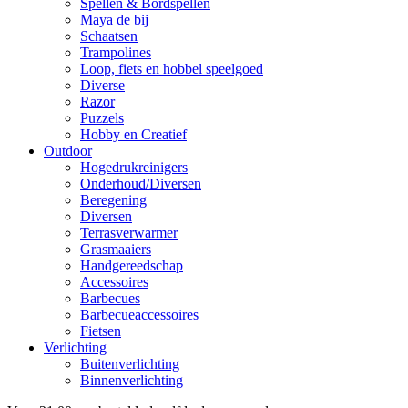
Spellen & Bordspellen
Maya de bij
Schaatsen
Trampolines
Loop, fiets en hobbel speelgoed
Diverse
Razor
Puzzels
Hobby en Creatief
Outdoor
Hogedrukreinigers
Onderhoud/Diversen
Beregening
Diversen
Terrasverwarmer
Grasmaaiers
Handgereedschap
Accessoires
Barbecues
Barbecueaccessoires
Fietsen
Verlichting
Buitenverlichting
Binnenverlichting