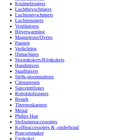
Kruimelzuigers
Luchtbevochtigers
Luchtontvochtigers
Luchtreinigers
Ventilatoren
Bijverwarming
Magnetrons/Ovens
Pannen
Verlichting
IJsmachines
Stoomkokers/Rijstkokers
Handmixers
Staafmixers
Strijk-stoomstations
Citruspersen
Sapcentrifuges
Robotstofzuigers
Bestek
Thermoskannen
Mepal
Philips Hue
Stofzuigeraccessoires
Koffieaccessoires & -onderhoud
Popcornmaker
Eierkoker