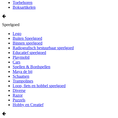
Toebehoren
Boksartikelen
Speelgoed
Lego
Buiten Speelgoed
Binnen speelgoed
Radiografisch bestuurbaar speelgoed
Educatief speelgoed
Playmobil
Cars
Spellen & Bordspellen
Maya de bij
Schaatsen
Trampolines
Loop, fiets en hobbel speelgoed
Diverse
Razor
Puzzels
Hobby en Creatief