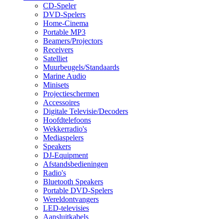
CD-Speler
DVD-Spelers
Home-Cinema
Portable MP3
Beamers/Projectors
Receivers
Satelliet
Muurbeugels/Standaards
Marine Audio
Minisets
Projectieschermen
Accessoires
Digitale Televisie/Decoders
Hoofdtelefoons
Wekkerradio's
Mediaspelers
Speakers
DJ-Equipment
Afstandsbedieningen
Radio's
Bluetooth Speakers
Portable DVD-Spelers
Wereldontvangers
LED-televisies
Aansluitkabels