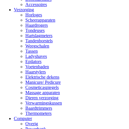
Accessoires
Verzorging
Horloges
Scheerapparaten
Haardrogers
Tondeuses
Hartslagmeters
Tandenborstels
Weegschalen
Tassen
Ladyshaves
Epilators
Voetenbaden
Haarstylers
Elektrische dekens
Manicure/ Pedicure
Cosmeticaspiegels
Massage apparaten
Dieren verzorging
Verwarmingskussen
Baardtrimmers
Thermometers
Computer
Overig
Powerbank