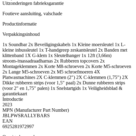
Uitzonderingen fabrieksgarantie
Foutieve aansluiting, valschade
Productinformatie
Verpakkingsinhoud
1x Soundbar 2x Beveiligingskabels 1x Kleine moersleutel 1x L-
kleine inbussleutel 1x T-handgreep zeskantsleutel 2x Banden met
klittenband 1X G-klem 1x Sleutelhanger 1x 12ft (3,66m)
stroom-/massadraadharnas 2x Rubberen topcovers 2x
Montageklemmen 2x Korte M8-schroeven 2x Korte M5-schroeven
2x Lange M5-schroeven 2x M5 schroefmoeren 4X
Platwasmachines 2X C-klemmen (2") 2X C-klemmen (1,75") 2X
Dikke rubberen strips (voor 1,5" paal) 2x Dunne rubberen strips
(voor 2" en 1,75" palen) 1x Snelstartgids 1x Veiligheidsblad &
garantiekaart
Introductie
2023
MPN (Manufacturer Part Number)
JBLPWSRALLYBARS
EAN
6925281972997