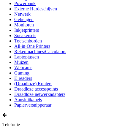
Powerbank
Externe Hardeschijven
Netwerk
Geheugen
Monitoren
Inkjetprinters
Speakersets
Toetsenborden
All-in-One Printers
Rekenmachines/Calculators
Laptoptassen
Muizen
Webcams
Gaming
E-readers
(Draadloze) Routers
Draadloze accesspoints
Draadloze netwerkadapters
Aansluitkabels
Papierversnipperaar
Telefonie