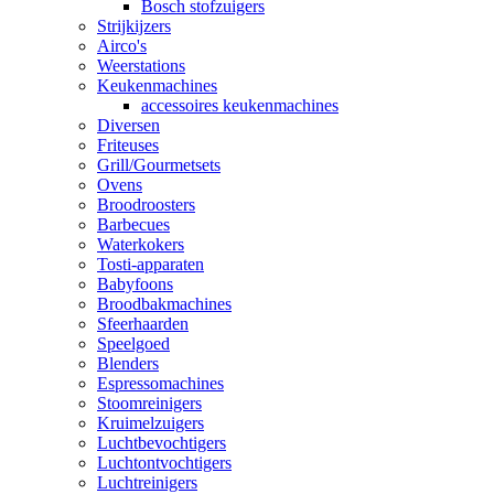
Bosch stofzuigers
Strijkijzers
Airco's
Weerstations
Keukenmachines
accessoires keukenmachines
Diversen
Friteuses
Grill/Gourmetsets
Ovens
Broodroosters
Barbecues
Waterkokers
Tosti-apparaten
Babyfoons
Broodbakmachines
Sfeerhaarden
Speelgoed
Blenders
Espressomachines
Stoomreinigers
Kruimelzuigers
Luchtbevochtigers
Luchtontvochtigers
Luchtreinigers