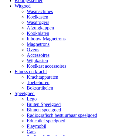
Koopjeskelder
Witgoed
Wasmachines
Koelkasten
Wasdrogers
Afzuigkappen
Kookplaten
Inbouw Magnetrons
Magnetrons
Ovens
Accessoires
Wijnkasten
Koelkast accessoires
Fitness en kracht
Krachtapparaten
Toebehoren
Boksartikelen
Speelgoed
Lego
Buiten Speelgoed
Binnen speelgoed
Radiografisch bestuurbaar speelgoed
Educatief speelgoed
Playmobil
Cars