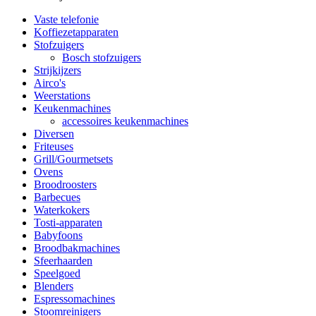
Vaste telefonie
Koffiezetapparaten
Stofzuigers
Bosch stofzuigers
Strijkijzers
Airco's
Weerstations
Keukenmachines
accessoires keukenmachines
Diversen
Friteuses
Grill/Gourmetsets
Ovens
Broodroosters
Barbecues
Waterkokers
Tosti-apparaten
Babyfoons
Broodbakmachines
Sfeerhaarden
Speelgoed
Blenders
Espressomachines
Stoomreinigers