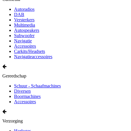
Autoradios
DAB
Versterkers
Multimedia
Autospeakers
Subwoofer
Navigatie
Accessoires
Carkits/Headsets
Navigatieaccessoires
Gereedschap
Schuur - Schaafmachines
Diversen
Boormachines
Accessoires
Verzorging
Horloges