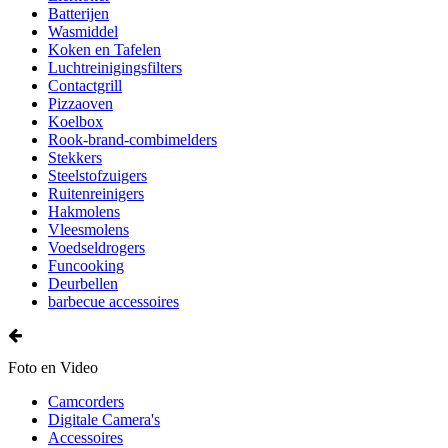
Batterijen
Wasmiddel
Koken en Tafelen
Luchtreinigingsfilters
Contactgrill
Pizzaoven
Koelbox
Rook-brand-combimelders
Stekkers
Steelstofzuigers
Ruitenreinigers
Hakmolens
Vleesmolens
Voedseldrogers
Funcooking
Deurbellen
barbecue accessoires
Foto en Video
Camcorders
Digitale Camera's
Accessoires