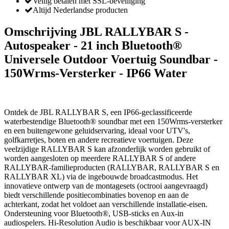
Veilig betalen met SSL-beveiliging
Altijd Nederlandse producten
Omschrijving JBL RALLYBAR S -
Autospeaker - 21 inch Bluetooth®
Universele Outdoor Voertuig Soundbar -
150Wrms-Versterker - IP66 Water
Ontdek de JBL RALLYBAR S, een IP66-geclassificeerde
waterbestendige Bluetooth® soundbar met een 150Wrms-versterker
en een buitengewone geluidservaring, ideaal voor UTV's,
golfkarretjes, boten en andere recreatieve voertuigen. Deze
veelzijdige RALLYBAR S kan afzonderlijk worden gebruikt of
worden aangesloten op meerdere RALLYBAR S of andere
RALLYBAR-familieproducten (RALLYBAR, RALLYBAR S en
RALLYBAR XL) via de ingebouwde broadcastmodus. Het
innovatieve ontwerp van de montagesets (octrooi aangevraagd)
biedt verschillende positiecombinaties bovenop en aan de
achterkant, zodat het voldoet aan verschillende installatie-eisen.
Ondersteuning voor Bluetooth®, USB-sticks en Aux-in
audiospelers. Hi-Resolution Audio is beschikbaar voor AUX-IN