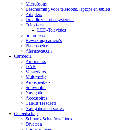
Microfoons
Bescherming voor telefoons, laptops en tablets
Adapters
Draadloze audio systemen
Televisies
LED-Televisies
Soundbars
Bewakingscamera's
Platenspeler
Alarmsysteem
Carmedia
Autoradios
DAB
Versterkers
Multimedia
Autospeakers
Subwoofer
Navigatie
Accessoires
Carkits/Headsets
Navigatieaccessoires
Gereedschap
Schuur - Schaafmachines
Diversen
Boormachines