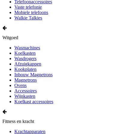
Telefoonaccessoires
Vaste telefonie
Mobiele telefoons
Walkie Talkies
Witgoed
Wasmachines
Koelkasten
Wasdrogers
Afzuigkappen
Kookplaten
Inbouw Magnetrons
Magnetrons
Ovens
Accessoires
Wijnkasten
Koelkast accessoires
Fitness en kracht
Krachtapparaten