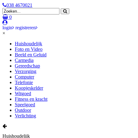
038 4670021
0
login
registreren
×
Huishoudelijk
Foto en Video
Beeld en Geluid
Carmedia
Gereedschap
Verzorging
Computer
Telefonie
Koopjeskelder
Witgoed
Fitness en kracht
Speelgoed
Outdoor
Verlichting
Huishoudelijk