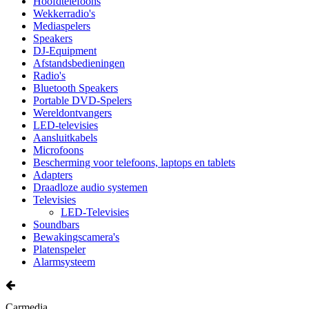
Hoofdtelefoons
Wekkerradio's
Mediaspelers
Speakers
DJ-Equipment
Afstandsbedieningen
Radio's
Bluetooth Speakers
Portable DVD-Spelers
Wereldontvangers
LED-televisies
Aansluitkabels
Microfoons
Bescherming voor telefoons, laptops en tablets
Adapters
Draadloze audio systemen
Televisies
LED-Televisies
Soundbars
Bewakingscamera's
Platenspeler
Alarmsysteem
Carmedia