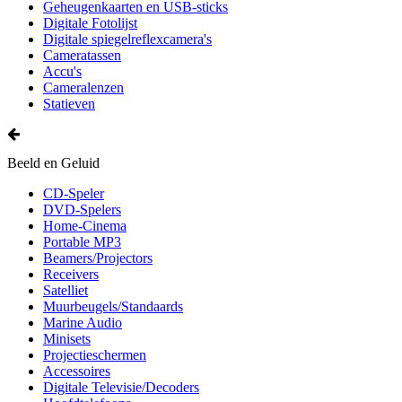
Geheugenkaarten en USB-sticks
Digitale Fotolijst
Digitale spiegelreflexcamera's
Cameratassen
Accu's
Cameralenzen
Statieven
Beeld en Geluid
CD-Speler
DVD-Spelers
Home-Cinema
Portable MP3
Beamers/Projectors
Receivers
Satelliet
Muurbeugels/Standaards
Marine Audio
Minisets
Projectieschermen
Accessoires
Digitale Televisie/Decoders