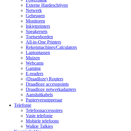
Externe Hardeschijven
Netwerk
Geheugen
Monitoren
Inkjetprinters
Speakersets
Toetsenborden
All-in-One Printers
Rekenmachines/Calculators
Laptoptassen
Muizen
Webcams
Gaming
E-readers
(Draadloze) Routers
Draadloze accesspoints
Draadloze netwerkadapters
Aansluitkabels
Papierversnipperaar
Telefonie
Telefoonaccessoires
Vaste telefonie
Mobiele telefoons
Walkie Talkies