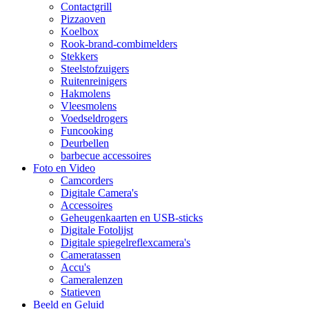
Contactgrill
Pizzaoven
Koelbox
Rook-brand-combimelders
Stekkers
Steelstofzuigers
Ruitenreinigers
Hakmolens
Vleesmolens
Voedseldrogers
Funcooking
Deurbellen
barbecue accessoires
Foto en Video
Camcorders
Digitale Camera's
Accessoires
Geheugenkaarten en USB-sticks
Digitale Fotolijst
Digitale spiegelreflexcamera's
Cameratassen
Accu's
Cameralenzen
Statieven
Beeld en Geluid