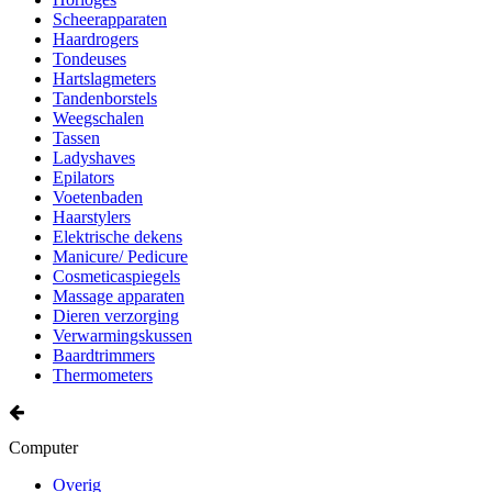
Scheerapparaten
Haardrogers
Tondeuses
Hartslagmeters
Tandenborstels
Weegschalen
Tassen
Ladyshaves
Epilators
Voetenbaden
Haarstylers
Elektrische dekens
Manicure/ Pedicure
Cosmeticaspiegels
Massage apparaten
Dieren verzorging
Verwarmingskussen
Baardtrimmers
Thermometers
Computer
Overig