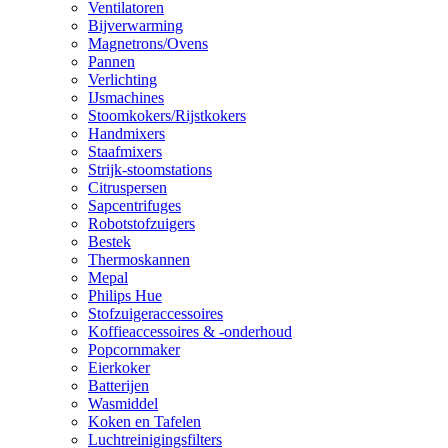
Ventilatoren
Bijverwarming
Magnetrons/Ovens
Pannen
Verlichting
IJsmachines
Stoomkokers/Rijstkokers
Handmixers
Staafmixers
Strijk-stoomstations
Citruspersen
Sapcentrifuges
Robotstofzuigers
Bestek
Thermoskannen
Mepal
Philips Hue
Stofzuigeraccessoires
Koffieaccessoires & -onderhoud
Popcornmaker
Eierkoker
Batterijen
Wasmiddel
Koken en Tafelen
Luchtreinigingsfilters