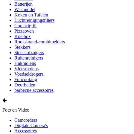
Batterijen
Wasmiddel
Koken en Tafelen
Luchtreinigingsfilters
Contactgrill
Pizzaoven
Koelbox
Rook-brand-combimelders
Stekkers
Steelstofzuigers
Ruitenreinigers
Hakmolens
Vleesmolens
Voedseldrogers
Funcooking
Deurbellen
barbecue accessoires
Foto en Video
Camcorders
Digitale Camera's
Accessoires