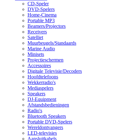
CD-Speler
DVD-Spelers
Home-Cinema
Portable MP3
Beamers/Projectors
Receivers
Satelliet
Muurbeugels/Standaards
Marine Audio
Minisets
Projectieschermen
Accessoires
Digitale Televisie/Decoders
Hoofdtelefoons
Wekkerradio's
Mediaspelers
Speakers
DJ-Equipment
Afstandsbedieningen
Radio's
Bluetooth Speakers
Portable DVD-Spelers
Wereldontvangers
LED-televisies
Aansluitkabels