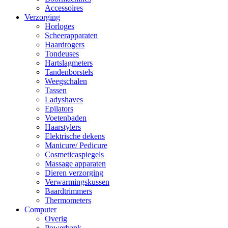
Accessoires
Verzorging
Horloges
Scheerapparaten
Haardrogers
Tondeuses
Hartslagmeters
Tandenborstels
Weegschalen
Tassen
Ladyshaves
Epilators
Voetenbaden
Haarstylers
Elektrische dekens
Manicure/ Pedicure
Cosmeticaspiegels
Massage apparaten
Dieren verzorging
Verwarmingskussen
Baardtrimmers
Thermometers
Computer
Overig
Powerbank