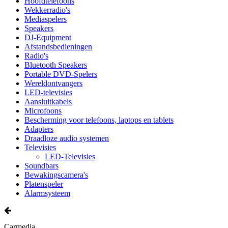
Hoofdtelefoons
Wekkerradio's
Mediaspelers
Speakers
DJ-Equipment
Afstandsbedieningen
Radio's
Bluetooth Speakers
Portable DVD-Spelers
Wereldontvangers
LED-televisies
Aansluitkabels
Microfoons
Bescherming voor telefoons, laptops en tablets
Adapters
Draadloze audio systemen
Televisies
LED-Televisies
Soundbars
Bewakingscamera's
Platenspeler
Alarmsysteem
Carmedia