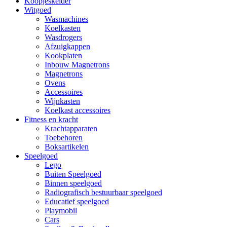
Koopjeskelder
Witgoed
Wasmachines
Koelkasten
Wasdrogers
Afzuigkappen
Kookplaten
Inbouw Magnetrons
Magnetrons
Ovens
Accessoires
Wijnkasten
Koelkast accessoires
Fitness en kracht
Krachtapparaten
Toebehoren
Boksartikelen
Speelgoed
Lego
Buiten Speelgoed
Binnen speelgoed
Radiografisch bestuurbaar speelgoed
Educatief speelgoed
Playmobil
Cars