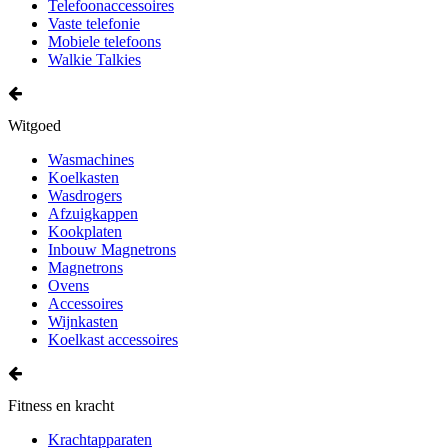
Telefoonaccessoires
Vaste telefonie
Mobiele telefoons
Walkie Talkies
Witgoed
Wasmachines
Koelkasten
Wasdrogers
Afzuigkappen
Kookplaten
Inbouw Magnetrons
Magnetrons
Ovens
Accessoires
Wijnkasten
Koelkast accessoires
Fitness en kracht
Krachtapparaten