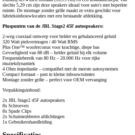
slechts 5,29 cm zijn deze speakers ideaal voor auto's met beperkte
ruimte. De montage zonder grille maakt ze extra geschikt voor
fabrieksinbouwlocaties met een bestaande afdekking.
Pluspunten van de JBL Stage2 45F autospeakers:
2-weg coaxiaal ontwerp voor helder en gebalanceerd geluid
320 Watt piekvermogen / 40 Watt RMS
Plus One™ wooferconus voor krachtige, diepe bas
Gevoeligheid van 88 dB – helder geluid bij elk volume
Frequentiebereik van 80 Hz – 20.000 Hz voor rijke
muziekdynamiek
4 Ohm impedantie – compatibel met de meeste autosystemen
Compact formaat – past in kleine inbouwruimtes
Montage zonder grille – perfect voor OEM vervanging
Verpakkingsinhoud:
2x JBL Stage2 45F autospeakers
8x Schroeven
8x Spade Clips
2x Schuimrubberen afdichtingen
1x Gebruikershandleiding
Specificaties