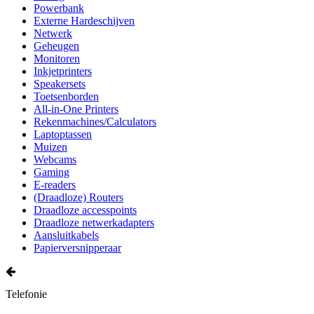
Powerbank
Externe Hardeschijven
Netwerk
Geheugen
Monitoren
Inkjetprinters
Speakersets
Toetsenborden
All-in-One Printers
Rekenmachines/Calculators
Laptoptassen
Muizen
Webcams
Gaming
E-readers
(Draadloze) Routers
Draadloze accesspoints
Draadloze netwerkadapters
Aansluitkabels
Papierversnipperaar
Telefonie