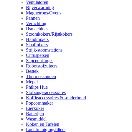
Ventilatoren
Bijverwarming
Magnetrons/Ovens
Pannen
Verlichting
IJsmachines
Stoomkokers/Rijstkokers
Handmixers
Staafmixers
Strijk-stoomstations
Citruspersen
Sapcentrifuges
Robotstofzuigers
Bestek
Thermoskannen
Mepal
Philips Hue
Stofzuigeraccessoires
Koffieaccessoires & -onderhoud
Popcornmaker
Eierkoker
Batterijen
Wasmiddel
Koken en Tafelen
Luchtreinigingsfilters