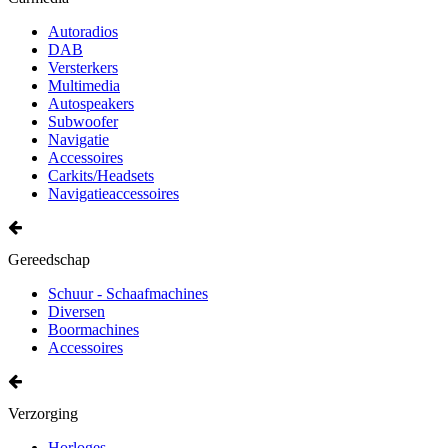
Autoradios
DAB
Versterkers
Multimedia
Autospeakers
Subwoofer
Navigatie
Accessoires
Carkits/Headsets
Navigatieaccessoires
Gereedschap
Schuur - Schaafmachines
Diversen
Boormachines
Accessoires
Verzorging
Horloges