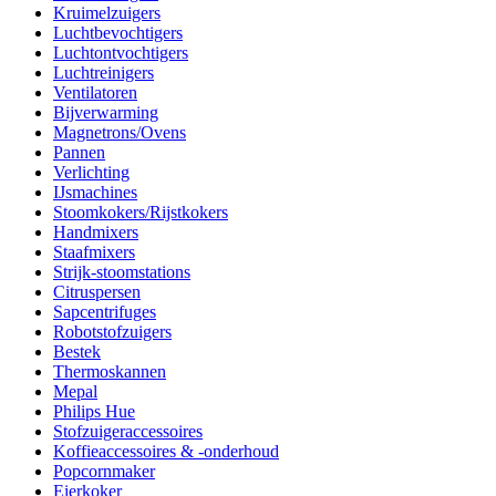
Kruimelzuigers
Luchtbevochtigers
Luchtontvochtigers
Luchtreinigers
Ventilatoren
Bijverwarming
Magnetrons/Ovens
Pannen
Verlichting
IJsmachines
Stoomkokers/Rijstkokers
Handmixers
Staafmixers
Strijk-stoomstations
Citruspersen
Sapcentrifuges
Robotstofzuigers
Bestek
Thermoskannen
Mepal
Philips Hue
Stofzuigeraccessoires
Koffieaccessoires & -onderhoud
Popcornmaker
Eierkoker