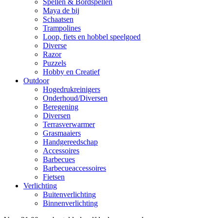
Spellen & Bordspellen
Maya de bij
Schaatsen
Trampolines
Loop, fiets en hobbel speelgoed
Diverse
Razor
Puzzels
Hobby en Creatief
Outdoor
Hogedrukreinigers
Onderhoud/Diversen
Beregening
Diversen
Terrasverwarmer
Grasmaaiers
Handgereedschap
Accessoires
Barbecues
Barbecueaccessoires
Fietsen
Verlichting
Buitenverlichting
Binnenverlichting