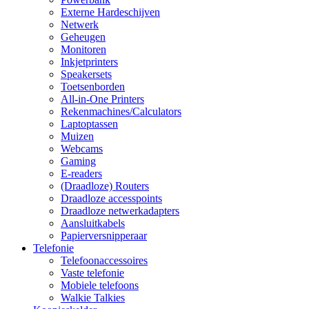
Externe Hardeschijven
Netwerk
Geheugen
Monitoren
Inkjetprinters
Speakersets
Toetsenborden
All-in-One Printers
Rekenmachines/Calculators
Laptoptassen
Muizen
Webcams
Gaming
E-readers
(Draadloze) Routers
Draadloze accesspoints
Draadloze netwerkadapters
Aansluitkabels
Papierversnipperaar
Telefonie
Telefoonaccessoires
Vaste telefonie
Mobiele telefoons
Walkie Talkies