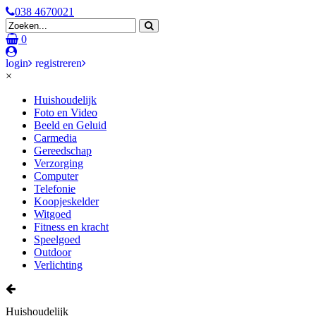
038 4670021
0
login
registreren
×
Huishoudelijk
Foto en Video
Beeld en Geluid
Carmedia
Gereedschap
Verzorging
Computer
Telefonie
Koopjeskelder
Witgoed
Fitness en kracht
Speelgoed
Outdoor
Verlichting
Huishoudelijk