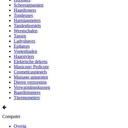
Scheerapparaten
Haardrogers
Tondeuses
Hartslagmeters
Tandenborstels
Weegschalen
Tassen
Ladyshaves
Epilators
Voetenbaden
Haarstylers
Elektrische dekens
Manicure/ Pedicure
Cosmeticaspiegels
Massage apparaten
Dieren verzorging
Verwarmingskussen
Baardtrimmers
Thermometers
Computer
Overig