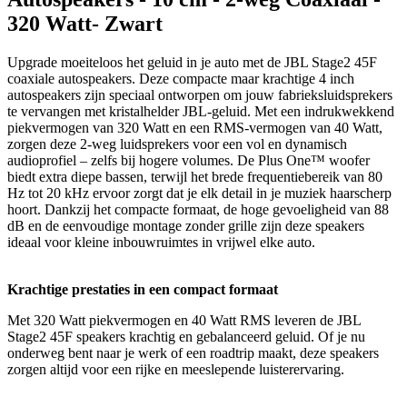
320 Watt- Zwart
Upgrade moeiteloos het geluid in je auto met de JBL Stage2 45F
coaxiale autospeakers. Deze compacte maar krachtige 4 inch
autospeakers zijn speciaal ontworpen om jouw fabrieksluidsprekers
te vervangen met kristalhelder JBL-geluid. Met een indrukwekkend
piekvermogen van 320 Watt en een RMS-vermogen van 40 Watt,
zorgen deze 2-weg luidsprekers voor een vol en dynamisch
audioprofiel – zelfs bij hogere volumes. De Plus One™ woofer
biedt extra diepe bassen, terwijl het brede frequentiebereik van 80
Hz tot 20 kHz ervoor zorgt dat je elk detail in je muziek haarscherp
hoort. Dankzij het compacte formaat, de hoge gevoeligheid van 88
dB en de eenvoudige montage zonder grille zijn deze speakers
ideaal voor kleine inbouwruimtes in vrijwel elke auto.
Krachtige prestaties in een compact formaat
Met 320 Watt piekvermogen en 40 Watt RMS leveren de JBL
Stage2 45F speakers krachtig en gebalanceerd geluid. Of je nu
onderweg bent naar je werk of een roadtrip maakt, deze speakers
zorgen altijd voor een rijke en meeslepende luisterervaring.