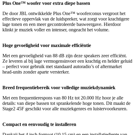
Plus One™ woofer voor extra diepe bassen
De door JBL ontwikkelde Plus One™ wooferconus vergroot het
effectieve oppervlak van de luidspreker, wat zorgt voor krachtigere
lage tonen en een meer gecontroleerde basweergave. Hierdoor
klinkt je muziek voller en intenser, ongeacht het volume.
Hoge gevoeligheid voor maximale efficiëntie
Met een gevoeligheid van 88 dB zijn deze speakers zeer efficiënt.
Ze leveren al bij lage vermogensinvoer een krachtig en helder geluid
– perfect voor gebruik met standaard autoradio’s of aftermarket
head-units zonder aparte versterker.
Breed frequentiebereik voor volledige muziekdynamiek
Met een frequentierespons van 80 Hz tot 20.000 Hz hoor je alle
details: van diepe bassen tot sprankelende hoge tonen. Dit maakt de
Stage2 45F geschikt voor alle muziekgenres en luistervoorkeuren.
Compact en eenvoudig te installeren
Dankzij het 4 inch formaat (10,15 cm) en een installatiediepte van