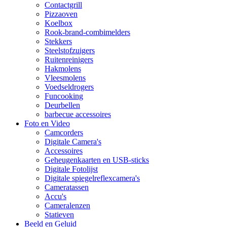
Contactgrill
Pizzaoven
Koelbox
Rook-brand-combimelders
Stekkers
Steelstofzuigers
Ruitenreinigers
Hakmolens
Vleesmolens
Voedseldrogers
Funcooking
Deurbellen
barbecue accessoires
Foto en Video
Camcorders
Digitale Camera's
Accessoires
Geheugenkaarten en USB-sticks
Digitale Fotolijst
Digitale spiegelreflexcamera's
Cameratassen
Accu's
Cameralenzen
Statieven
Beeld en Geluid