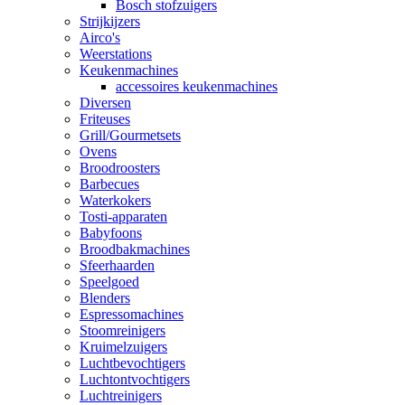
Bosch stofzuigers
Strijkijzers
Airco's
Weerstations
Keukenmachines
accessoires keukenmachines
Diversen
Friteuses
Grill/Gourmetsets
Ovens
Broodroosters
Barbecues
Waterkokers
Tosti-apparaten
Babyfoons
Broodbakmachines
Sfeerhaarden
Speelgoed
Blenders
Espressomachines
Stoomreinigers
Kruimelzuigers
Luchtbevochtigers
Luchtontvochtigers
Luchtreinigers