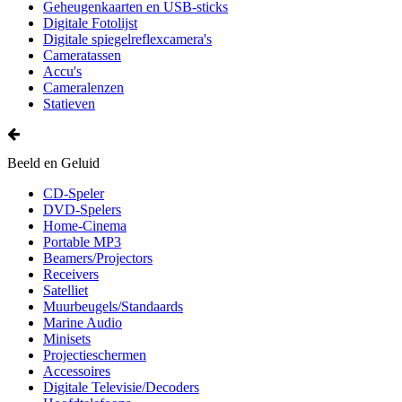
Geheugenkaarten en USB-sticks
Digitale Fotolijst
Digitale spiegelreflexcamera's
Cameratassen
Accu's
Cameralenzen
Statieven
Beeld en Geluid
CD-Speler
DVD-Spelers
Home-Cinema
Portable MP3
Beamers/Projectors
Receivers
Satelliet
Muurbeugels/Standaards
Marine Audio
Minisets
Projectieschermen
Accessoires
Digitale Televisie/Decoders