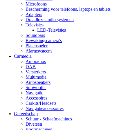
Microfoons
Bescherming voor telefoons, laptops en tablets
Adapters
Draadloze audio systemen
Televisies
LED-Televisies
Soundbars
Bewakingscamera's
Platenspeler
Alarmsysteem
Carmedia
Autoradios
DAB
Versterkers
Multimedia
Autospeakers
Subwoofer
Navigatie
Accessoires
Carkits/Headsets
Navigatieaccessoires
Gereedschap
Schuur - Schaafmachines
Diversen
Boormachines