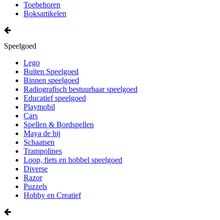
Toebehoren
Boksartikelen
Speelgoed
Lego
Buiten Speelgoed
Binnen speelgoed
Radiografisch bestuurbaar speelgoed
Educatief speelgoed
Playmobil
Cars
Spellen & Bordspellen
Maya de bij
Schaatsen
Trampolines
Loop, fiets en hobbel speelgoed
Diverse
Razor
Puzzels
Hobby en Creatief