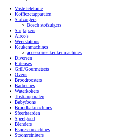
Vaste telefonie
Koffiezetapparaten
Stofzuigers
Bosch stofzuigers
Strijkijzers
Airco's
Weerstations
Keukenmachines
accessoires keukenmachines
Diversen
Friteuses
Grill/Gourmetsets
Ovens
Broodroosters
Barbecues
Waterkokers
Tosti-apparaten
Babyfoons
Broodbakmachines
Sfeerhaarden
Speelgoed
Blenders
Espressomachines
Stoomreinigers