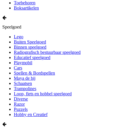
Toebehoren
Boksartikelen
Speelgoed
Lego
Buiten Speelgoed
Binnen speelgoed
Radiografisch bestuurbaar speelgoed
Educatief speelgoed
Playmobil
Cars
Spellen & Bordspellen
Maya de bij
Schaatsen
Trampolines
Loop, fiets en hobbel speelgoed
Diverse
Razor
Puzzels
Hobby en Creatief