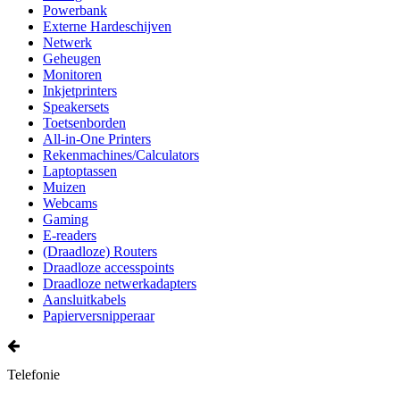
Powerbank
Externe Hardeschijven
Netwerk
Geheugen
Monitoren
Inkjetprinters
Speakersets
Toetsenborden
All-in-One Printers
Rekenmachines/Calculators
Laptoptassen
Muizen
Webcams
Gaming
E-readers
(Draadloze) Routers
Draadloze accesspoints
Draadloze netwerkadapters
Aansluitkabels
Papierversnipperaar
Telefonie