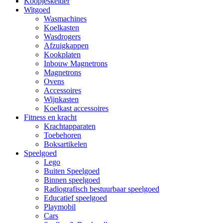
Koopjeskelder
Witgoed
Wasmachines
Koelkasten
Wasdrogers
Afzuigkappen
Kookplaten
Inbouw Magnetrons
Magnetrons
Ovens
Accessoires
Wijnkasten
Koelkast accessoires
Fitness en kracht
Krachtapparaten
Toebehoren
Boksartikelen
Speelgoed
Lego
Buiten Speelgoed
Binnen speelgoed
Radiografisch bestuurbaar speelgoed
Educatief speelgoed
Playmobil
Cars