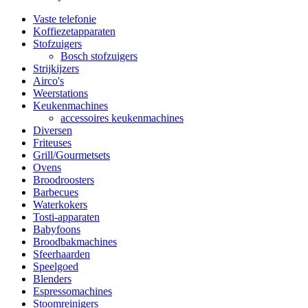
Vaste telefonie
Koffiezetapparaten
Stofzuigers
Bosch stofzuigers
Strijkijzers
Airco's
Weerstations
Keukenmachines
accessoires keukenmachines
Diversen
Friteuses
Grill/Gourmetsets
Ovens
Broodroosters
Barbecues
Waterkokers
Tosti-apparaten
Babyfoons
Broodbakmachines
Sfeerhaarden
Speelgoed
Blenders
Espressomachines
Stoomreinigers