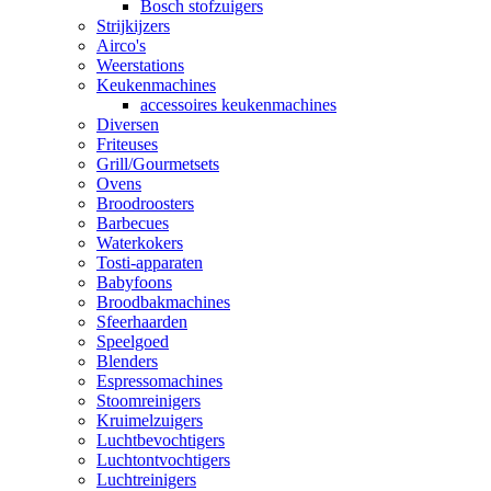
Bosch stofzuigers
Strijkijzers
Airco's
Weerstations
Keukenmachines
accessoires keukenmachines
Diversen
Friteuses
Grill/Gourmetsets
Ovens
Broodroosters
Barbecues
Waterkokers
Tosti-apparaten
Babyfoons
Broodbakmachines
Sfeerhaarden
Speelgoed
Blenders
Espressomachines
Stoomreinigers
Kruimelzuigers
Luchtbevochtigers
Luchtontvochtigers
Luchtreinigers