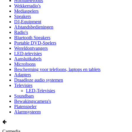
Hoofdtelefoons
Wekkerradio's
Mediaspelers
Speakers
DJ-Equipment
Afstandsbedieningen
Radio's
Bluetooth Speakers
Portable DVD-Spelers
Wereldontvangers
LED-televisies
Aansluitkabels
Microfoons
Bescherming voor telefoons, laptops en tablets
Adapters
Draadloze audio systemen
Televisies
LED-Televisies
Soundbars
Bewakingscamera's
Platenspeler
Alarmsysteem
Carmedia