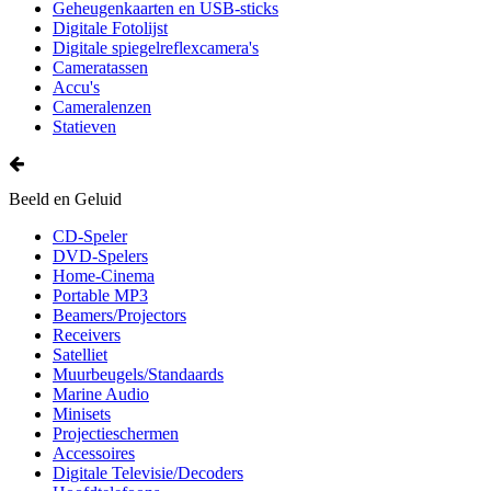
Geheugenkaarten en USB-sticks
Digitale Fotolijst
Digitale spiegelreflexcamera's
Cameratassen
Accu's
Cameralenzen
Statieven
Beeld en Geluid
CD-Speler
DVD-Spelers
Home-Cinema
Portable MP3
Beamers/Projectors
Receivers
Satelliet
Muurbeugels/Standaards
Marine Audio
Minisets
Projectieschermen
Accessoires
Digitale Televisie/Decoders