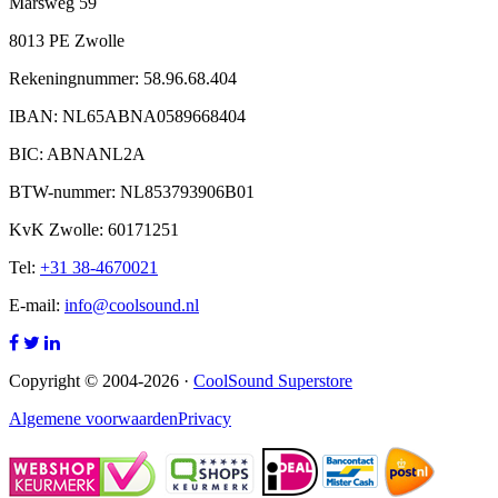
Marsweg 59
8013 PE Zwolle
Rekeningnummer: 58.96.68.404
IBAN: NL65ABNA0589668404
BIC: ABNANL2A
BTW-nummer: NL853793906B01
KvK Zwolle: 60171251
Tel:
+31 38-4670021
E-mail:
info@coolsound.nl
Copyright © 2004-2026 ·
CoolSound Superstore
Algemene voorwaarden
Privacy