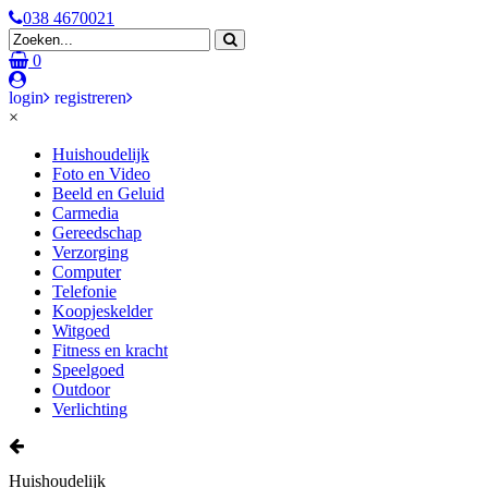
038 4670021
0
login
registreren
×
Huishoudelijk
Foto en Video
Beeld en Geluid
Carmedia
Gereedschap
Verzorging
Computer
Telefonie
Koopjeskelder
Witgoed
Fitness en kracht
Speelgoed
Outdoor
Verlichting
Huishoudelijk