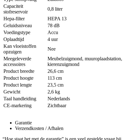
Capaciteit
0,8 liter
stofreservoir
Hepa-filter
HEPA 13
Geluidsniveau
78 dB
Voedingstype
Accu
Oplaadtijd
4 uur
Kan vloeistoffen
Nee
opzuigen
Meegeleverde
Meubelzuigmond, muuroplaadstation,
accessoires
kierenzuigmond
Product breedte
26,6 cm
Product hoogte
113 cm
Product lengte
23,5 cm
Gewicht
2,6 kg
Taal handleiding
Nederlands
CE-markering
Zichtbaar
Garantie
Verzendkosten / Afhalen
“Hoe staat het met de garantie” is een veel gestelde vraag bij