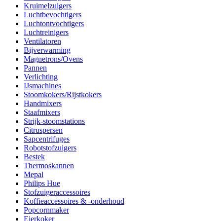
Kruimelzuigers
Luchtbevochtigers
Luchtontvochtigers
Luchtreinigers
Ventilatoren
Bijverwarming
Magnetrons/Ovens
Pannen
Verlichting
IJsmachines
Stoomkokers/Rijstkokers
Handmixers
Staafmixers
Strijk-stoomstations
Citruspersen
Sapcentrifuges
Robotstofzuigers
Bestek
Thermoskannen
Mepal
Philips Hue
Stofzuigeraccessoires
Koffieaccessoires & -onderhoud
Popcornmaker
Eierkoker