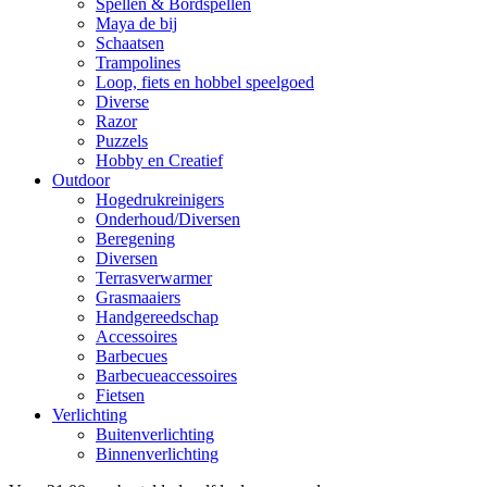
Spellen & Bordspellen
Maya de bij
Schaatsen
Trampolines
Loop, fiets en hobbel speelgoed
Diverse
Razor
Puzzels
Hobby en Creatief
Outdoor
Hogedrukreinigers
Onderhoud/Diversen
Beregening
Diversen
Terrasverwarmer
Grasmaaiers
Handgereedschap
Accessoires
Barbecues
Barbecueaccessoires
Fietsen
Verlichting
Buitenverlichting
Binnenverlichting