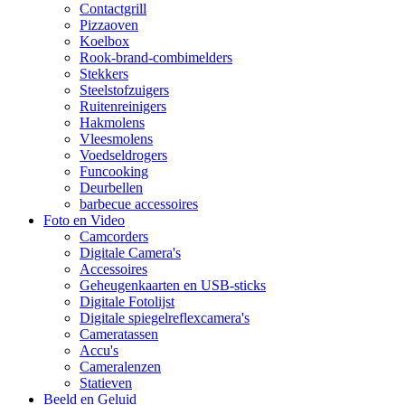
Contactgrill
Pizzaoven
Koelbox
Rook-brand-combimelders
Stekkers
Steelstofzuigers
Ruitenreinigers
Hakmolens
Vleesmolens
Voedseldrogers
Funcooking
Deurbellen
barbecue accessoires
Foto en Video
Camcorders
Digitale Camera's
Accessoires
Geheugenkaarten en USB-sticks
Digitale Fotolijst
Digitale spiegelreflexcamera's
Cameratassen
Accu's
Cameralenzen
Statieven
Beeld en Geluid