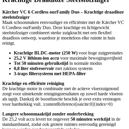
Kärcher VC 6 Cordless ourFamily Duo – Krachtige draadloze
steelstofzuiger
Maak schoonmaken eenvoudiger en efficiënter met de Kärcher VC
6 Cordless ourFamily Duo. Deze krachtige en lichtgewicht
steelstofzuiger combineert sterke zuigkracht met een flexibel
draadloos ontwerp, waardoor je moeiteloos elke ruimte in huis
reinigt.
Krachtige BLDC-motor (250 W)
voor hoge zuigprestaties
25,2 V lithium-ion accu
voor maximale bewegingsvrijheid
Tot 50 minuten gebruikstijd
in normale modus
0,8 liter stofreservoir
met zakloos systeem
3-traps filtersysteem met HEPA-filter
Krachtige en efficiënte reiniging
De krachtige motor in combinatie met de actieve vloerzuigmond
zorgt voor uitstekende reinigingsresultaten op zowel harde vloeren
als tapijt. Dankzij de boostfunctie beschik je over extra vermogen
voor hardnekkig vuil. :contentReference[oaicite:0]{index=0}
Langere schoonmaaktijd zonder onderbreking
De 25,2 volt accu levert tot ongeveer
50 minuten werktijd
in de
standaardstand, zodat ook grotere ruimtes eenvoudig gereinigd