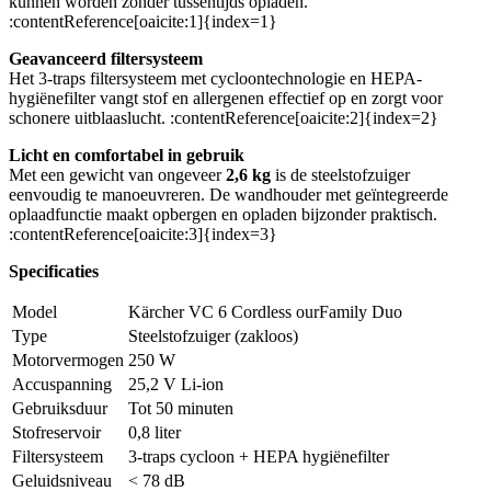
kunnen worden zonder tussentijds opladen.
:contentReference[oaicite:1]{index=1}
Geavanceerd filtersysteem
Het 3-traps filtersysteem met cycloontechnologie en HEPA-
hygiënefilter vangt stof en allergenen effectief op en zorgt voor
schonere uitblaaslucht. :contentReference[oaicite:2]{index=2}
Licht en comfortabel in gebruik
Met een gewicht van ongeveer
2,6 kg
is de steelstofzuiger
eenvoudig te manoeuvreren. De wandhouder met geïntegreerde
oplaadfunctie maakt opbergen en opladen bijzonder praktisch.
:contentReference[oaicite:3]{index=3}
Specificaties
Model
Kärcher VC 6 Cordless ourFamily Duo
Type
Steelstofzuiger (zakloos)
Motorvermogen
250 W
Accuspanning
25,2 V Li-ion
Gebruiksduur
Tot 50 minuten
Stofreservoir
0,8 liter
Filtersysteem
3-traps cycloon + HEPA hygiënefilter
Geluidsniveau
< 78 dB