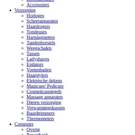
Accessoires
Verzorging
Horloges
Scheerapparaten
Haardrogers
Tondeuses
Hartslagmeters
Tandenborstels
Weegschalen
Tassen
Ladyshaves
Epilators
Voetenbaden
Haarstylers
Elektrische dekens
Manicure/ Pedicure
Cosmeticaspiegels
Massage apparaten
Dieren verzorging
Verwarmingskussen
Baardtrimmers
Thermometers
Computer
Overig
Powerbank