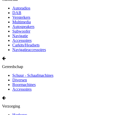
Autoradios
DAB
Versterkers
Multimedia
Autospeakers
Subwoofer
Navigatie
Accessoires
Carkits/Headsets
Navigatieaccessoires
Gereedschap
Schuur - Schaafmachines
Diversen
Boormachines
Accessoires
Verzorging
Horloges