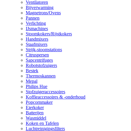
Ventilatoren
Bijverwarming
Magnetrons/Ovens
Pannen
Verlichting
IJsmachines
Stoomkokers/Rijstkokers
Handmixers
Staafmixers
Strijk-stoomstations
Citruspersen
Sapcentrifuges
Robotstofzuigers
Bestek
Thermoskannen
Mepal
Philips Hue
Stofzuigeraccessoires
Koffieaccessoires & -onderhoud
Popcornmaker
Eierkoker
Batterijen
Wasmiddel
Koken en Tafelen
Luchtreinigingsfilters