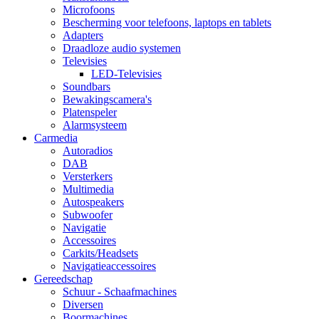
Microfoons
Bescherming voor telefoons, laptops en tablets
Adapters
Draadloze audio systemen
Televisies
LED-Televisies
Soundbars
Bewakingscamera's
Platenspeler
Alarmsysteem
Carmedia
Autoradios
DAB
Versterkers
Multimedia
Autospeakers
Subwoofer
Navigatie
Accessoires
Carkits/Headsets
Navigatieaccessoires
Gereedschap
Schuur - Schaafmachines
Diversen
Boormachines