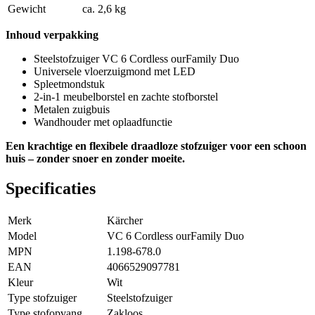
Gewicht
ca. 2,6 kg
Inhoud verpakking
Steelstofzuiger VC 6 Cordless ourFamily Duo
Universele vloerzuigmond met LED
Spleetmondstuk
2-in-1 meubelborstel en zachte stofborstel
Metalen zuigbuis
Wandhouder met oplaadfunctie
Een krachtige en flexibele draadloze stofzuiger voor een schoon
huis – zonder snoer en zonder moeite.
Specificaties
Merk
Kärcher
Model
VC 6 Cordless ourFamily Duo
MPN
1.198-678.0
EAN
4066529097781
Kleur
Wit
Type stofzuiger
Steelstofzuiger
Type stofopvang
Zakloos