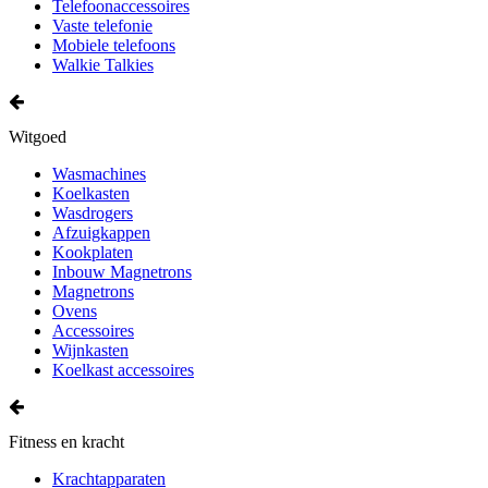
Telefoonaccessoires
Vaste telefonie
Mobiele telefoons
Walkie Talkies
Witgoed
Wasmachines
Koelkasten
Wasdrogers
Afzuigkappen
Kookplaten
Inbouw Magnetrons
Magnetrons
Ovens
Accessoires
Wijnkasten
Koelkast accessoires
Fitness en kracht
Krachtapparaten