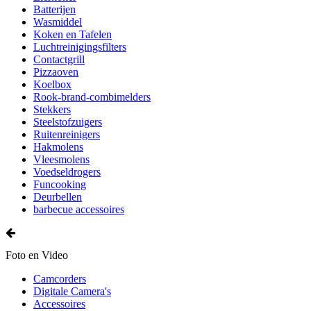
Batterijen
Wasmiddel
Koken en Tafelen
Luchtreinigingsfilters
Contactgrill
Pizzaoven
Koelbox
Rook-brand-combimelders
Stekkers
Steelstofzuigers
Ruitenreinigers
Hakmolens
Vleesmolens
Voedseldrogers
Funcooking
Deurbellen
barbecue accessoires
Foto en Video
Camcorders
Digitale Camera's
Accessoires