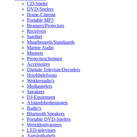
CD-Speler
DVD-Spelers
Home-Cinema
Portable MP3
Beamers/Projectors
Receivers
Satelliet
Muurbeugels/Standaards
Marine Audio
Minisets
Projectieschermen
Accessoires
Digitale Televisie/Decoders
Hoofdtelefoons
Wekkerradio's
Mediaspelers
Speakers
DJ-Equipment
Afstandsbedieningen
Radio's
Bluetooth Speakers
Portable DVD-Spelers
Wereldontvangers
LED-televisies
Aansluitkabels