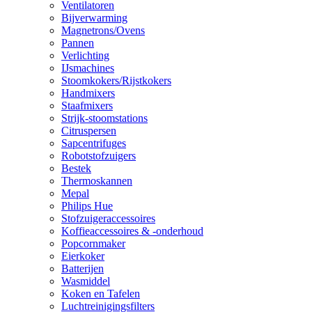
Ventilatoren
Bijverwarming
Magnetrons/Ovens
Pannen
Verlichting
IJsmachines
Stoomkokers/Rijstkokers
Handmixers
Staafmixers
Strijk-stoomstations
Citruspersen
Sapcentrifuges
Robotstofzuigers
Bestek
Thermoskannen
Mepal
Philips Hue
Stofzuigeraccessoires
Koffieaccessoires & -onderhoud
Popcornmaker
Eierkoker
Batterijen
Wasmiddel
Koken en Tafelen
Luchtreinigingsfilters