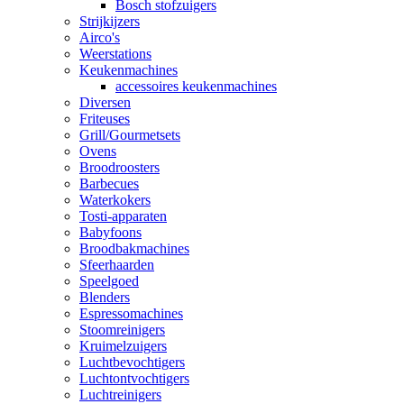
Bosch stofzuigers
Strijkijzers
Airco's
Weerstations
Keukenmachines
accessoires keukenmachines
Diversen
Friteuses
Grill/Gourmetsets
Ovens
Broodroosters
Barbecues
Waterkokers
Tosti-apparaten
Babyfoons
Broodbakmachines
Sfeerhaarden
Speelgoed
Blenders
Espressomachines
Stoomreinigers
Kruimelzuigers
Luchtbevochtigers
Luchtontvochtigers
Luchtreinigers