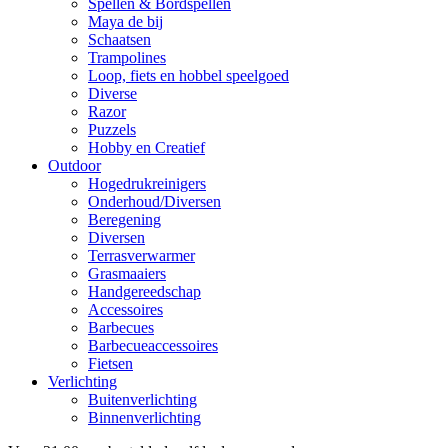
Spellen & Bordspellen
Maya de bij
Schaatsen
Trampolines
Loop, fiets en hobbel speelgoed
Diverse
Razor
Puzzels
Hobby en Creatief
Outdoor
Hogedrukreinigers
Onderhoud/Diversen
Beregening
Diversen
Terrasverwarmer
Grasmaaiers
Handgereedschap
Accessoires
Barbecues
Barbecueaccessoires
Fietsen
Verlichting
Buitenverlichting
Binnenverlichting