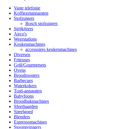
Vaste telefonie
Koffiezetapparaten
Stofzuigers
Bosch stofzuigers
Strijkijzers
Airco's
Weerstations
Keukenmachines
accessoires keukenmachines
Diversen
Friteuses
Grill/Gourmetsets
Ovens
Broodroosters
Barbecues
Waterkokers
Tosti-apparaten
Babyfoons
Broodbakmachines
Sfeerhaarden
Speelgoed
Blenders
Espressomachines
Stoomreinigers