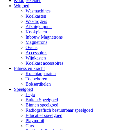
Koopjeskelder
Witgoed
Wasmachines
Koelkasten
Wasdrogers
Afzuigkappen
Kookplaten
Inbouw Magnetrons
Magnetrons
Ovens
Accessoires
Wijnkasten
Koelkast accessoires
Fitness en kracht
Krachtapparaten
Toebehoren
Boksartikelen
Speelgoed
Lego
Buiten Speelgoed
Binnen speelgoed
Radiografisch bestuurbaar speelgoed
Educatief speelgoed
Playmobil
Cars