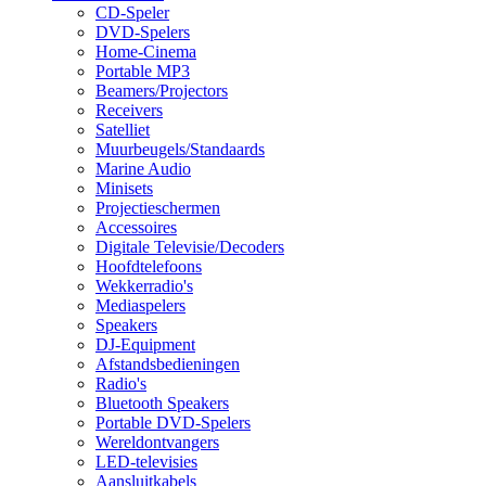
CD-Speler
DVD-Spelers
Home-Cinema
Portable MP3
Beamers/Projectors
Receivers
Satelliet
Muurbeugels/Standaards
Marine Audio
Minisets
Projectieschermen
Accessoires
Digitale Televisie/Decoders
Hoofdtelefoons
Wekkerradio's
Mediaspelers
Speakers
DJ-Equipment
Afstandsbedieningen
Radio's
Bluetooth Speakers
Portable DVD-Spelers
Wereldontvangers
LED-televisies
Aansluitkabels