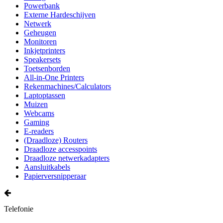
Powerbank
Externe Hardeschijven
Netwerk
Geheugen
Monitoren
Inkjetprinters
Speakersets
Toetsenborden
All-in-One Printers
Rekenmachines/Calculators
Laptoptassen
Muizen
Webcams
Gaming
E-readers
(Draadloze) Routers
Draadloze accesspoints
Draadloze netwerkadapters
Aansluitkabels
Papierversnipperaar
Telefonie