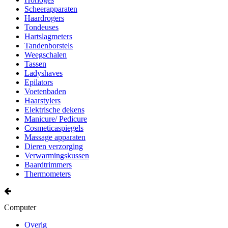
Scheerapparaten
Haardrogers
Tondeuses
Hartslagmeters
Tandenborstels
Weegschalen
Tassen
Ladyshaves
Epilators
Voetenbaden
Haarstylers
Elektrische dekens
Manicure/ Pedicure
Cosmeticaspiegels
Massage apparaten
Dieren verzorging
Verwarmingskussen
Baardtrimmers
Thermometers
Computer
Overig