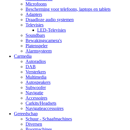
Microfoons
Bescherming voor telefoons, laptops en tablets
Adapters
Draadloze audio systemen
Televisies
LED-Televisies
Soundbars
Bewakingscamera's
Platenspeler
Alarmsysteem
Carmedia
Autoradios
DAB
Versterkers
Multimedia
Autospeakers
Subwoofer
Navigatie
Accessoires
Carkits/Headsets
Navigatieaccessoires
Gereedschap
Schuur - Schaafmachines
Diversen
Boormachines