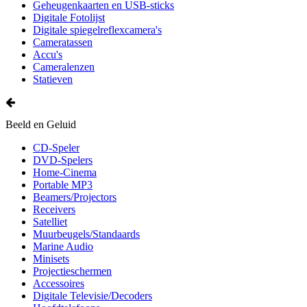
Geheugenkaarten en USB-sticks
Digitale Fotolijst
Digitale spiegelreflexcamera's
Cameratassen
Accu's
Cameralenzen
Statieven
Beeld en Geluid
CD-Speler
DVD-Spelers
Home-Cinema
Portable MP3
Beamers/Projectors
Receivers
Satelliet
Muurbeugels/Standaards
Marine Audio
Minisets
Projectieschermen
Accessoires
Digitale Televisie/Decoders