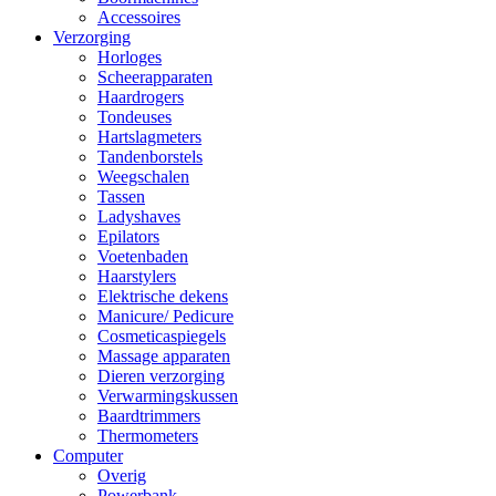
Accessoires
Verzorging
Horloges
Scheerapparaten
Haardrogers
Tondeuses
Hartslagmeters
Tandenborstels
Weegschalen
Tassen
Ladyshaves
Epilators
Voetenbaden
Haarstylers
Elektrische dekens
Manicure/ Pedicure
Cosmeticaspiegels
Massage apparaten
Dieren verzorging
Verwarmingskussen
Baardtrimmers
Thermometers
Computer
Overig
Powerbank