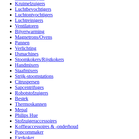
Kruimelzuigers
Luchtbevochtigers
Luchtontvochtigers
Luchtreinigers
Ventilatoren
Bijverwarming
Magnetrons/Ovens
Pannen
Verlichting
IJsmachines
Stoomkokers/Rijstkokers
Handmixers
Staafmixers
Strijk-stoomstations
Citruspersen
Sapcentrifuges
Robotstofzuigers
Bestek
Thermoskannen
Mepal
Philips Hue
Stofzuigeraccessoires
Koffieaccessoires & -onderhoud
Popcornmaker
Eierkoker