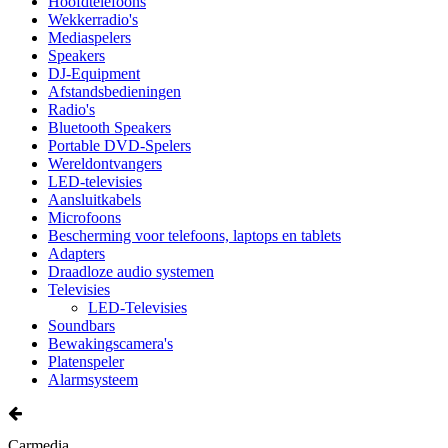
Hoofdtelefoons
Wekkerradio's
Mediaspelers
Speakers
DJ-Equipment
Afstandsbedieningen
Radio's
Bluetooth Speakers
Portable DVD-Spelers
Wereldontvangers
LED-televisies
Aansluitkabels
Microfoons
Bescherming voor telefoons, laptops en tablets
Adapters
Draadloze audio systemen
Televisies
LED-Televisies
Soundbars
Bewakingscamera's
Platenspeler
Alarmsysteem
Carmedia