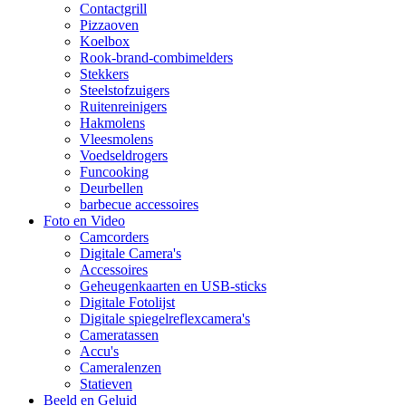
Contactgrill
Pizzaoven
Koelbox
Rook-brand-combimelders
Stekkers
Steelstofzuigers
Ruitenreinigers
Hakmolens
Vleesmolens
Voedseldrogers
Funcooking
Deurbellen
barbecue accessoires
Foto en Video
Camcorders
Digitale Camera's
Accessoires
Geheugenkaarten en USB-sticks
Digitale Fotolijst
Digitale spiegelreflexcamera's
Cameratassen
Accu's
Cameralenzen
Statieven
Beeld en Geluid