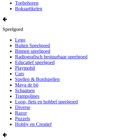
Toebehoren
Boksartikelen
Speelgoed
Lego
Buiten Speelgoed
Binnen speelgoed
Radiografisch bestuurbaar speelgoed
Educatief speelgoed
Playmobil
Cars
Spellen & Bordspellen
Maya de bij
Schaatsen
Trampolines
Loop, fiets en hobbel speelgoed
Diverse
Razor
Puzzels
Hobby en Creatief