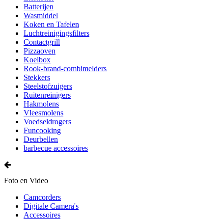
Batterijen
Wasmiddel
Koken en Tafelen
Luchtreinigingsfilters
Contactgrill
Pizzaoven
Koelbox
Rook-brand-combimelders
Stekkers
Steelstofzuigers
Ruitenreinigers
Hakmolens
Vleesmolens
Voedseldrogers
Funcooking
Deurbellen
barbecue accessoires
Foto en Video
Camcorders
Digitale Camera's
Accessoires