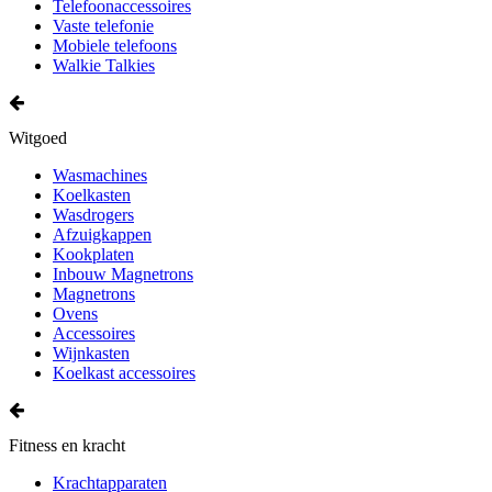
Telefoonaccessoires
Vaste telefonie
Mobiele telefoons
Walkie Talkies
Witgoed
Wasmachines
Koelkasten
Wasdrogers
Afzuigkappen
Kookplaten
Inbouw Magnetrons
Magnetrons
Ovens
Accessoires
Wijnkasten
Koelkast accessoires
Fitness en kracht
Krachtapparaten