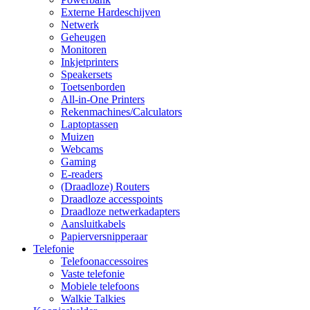
Externe Hardeschijven
Netwerk
Geheugen
Monitoren
Inkjetprinters
Speakersets
Toetsenborden
All-in-One Printers
Rekenmachines/Calculators
Laptoptassen
Muizen
Webcams
Gaming
E-readers
(Draadloze) Routers
Draadloze accesspoints
Draadloze netwerkadapters
Aansluitkabels
Papierversnipperaar
Telefonie
Telefoonaccessoires
Vaste telefonie
Mobiele telefoons
Walkie Talkies