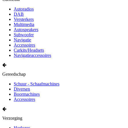
Autoradios
DAB
Versterkers
Multimedia
Autospeakers
Subwoofer
Navigatie
Accessoires
Carkits/Headsets
Navigatieaccessoires
Gereedschap
Schuur - Schaafmachines
Diversen
Boormachines
Accessoires
Verzorging
Horloges