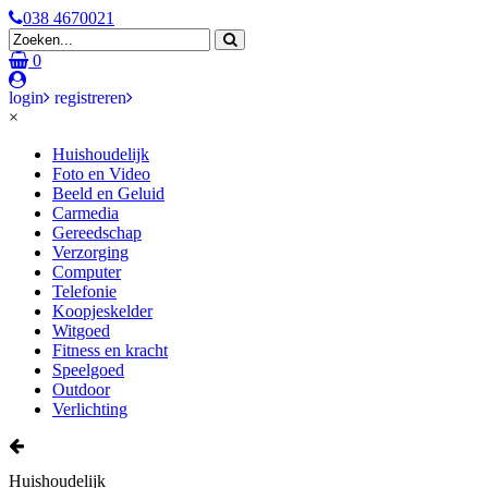
038 4670021
0
login
registreren
×
Huishoudelijk
Foto en Video
Beeld en Geluid
Carmedia
Gereedschap
Verzorging
Computer
Telefonie
Koopjeskelder
Witgoed
Fitness en kracht
Speelgoed
Outdoor
Verlichting
Huishoudelijk