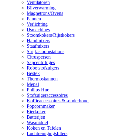
Ventilatoren
Bijverwarming
Magnetrons/Ovens
Pannen
Verlichting
IJsmachines
Stoomkokers/Rijstkokers
Handmixers
Staafmixers
Strijk-stoomstations
Citruspersen
Sapcentrifuges
Robotstofzuigers
Bestek
Thermoskannen
Mepal
Philips Hue
Stofzuigeraccessoires
Koffieaccessoires & -onderhoud
Popcornmaker
Eierkoker
Batterijen
Wasmiddel
Koken en Tafelen
Luchtreinigingsfilters