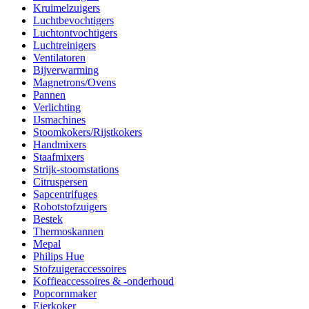
Kruimelzuigers
Luchtbevochtigers
Luchtontvochtigers
Luchtreinigers
Ventilatoren
Bijverwarming
Magnetrons/Ovens
Pannen
Verlichting
IJsmachines
Stoomkokers/Rijstkokers
Handmixers
Staafmixers
Strijk-stoomstations
Citruspersen
Sapcentrifuges
Robotstofzuigers
Bestek
Thermoskannen
Mepal
Philips Hue
Stofzuigeraccessoires
Koffieaccessoires & -onderhoud
Popcornmaker
Eierkoker