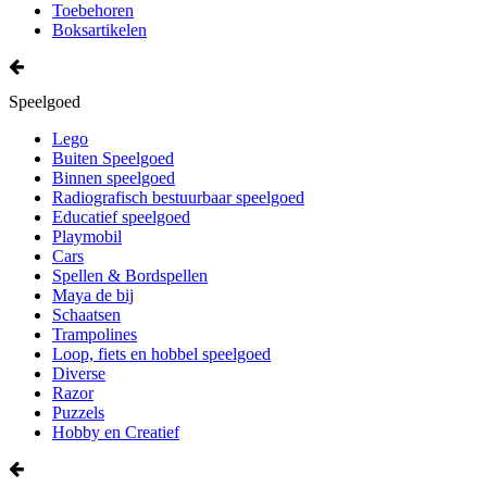
Toebehoren
Boksartikelen
Speelgoed
Lego
Buiten Speelgoed
Binnen speelgoed
Radiografisch bestuurbaar speelgoed
Educatief speelgoed
Playmobil
Cars
Spellen & Bordspellen
Maya de bij
Schaatsen
Trampolines
Loop, fiets en hobbel speelgoed
Diverse
Razor
Puzzels
Hobby en Creatief