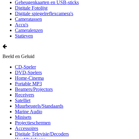
Geheugenkaarten en USB-sticks
Digitale Fotolijst
Digitale spiegelreflexcamera's
Cameratassen
Accu's
Cameralenzen
Statieven
Beeld en Geluid
CD-Speler
DVD-Spelers
Home-Cinema
Portable MP3
Beamers/Projectors
Receivers
Satelliet
Muurbeugels/Standaards
Marine Audio
Minisets
Projectieschermen
Accessoires
Digitale Televisie/Decoders