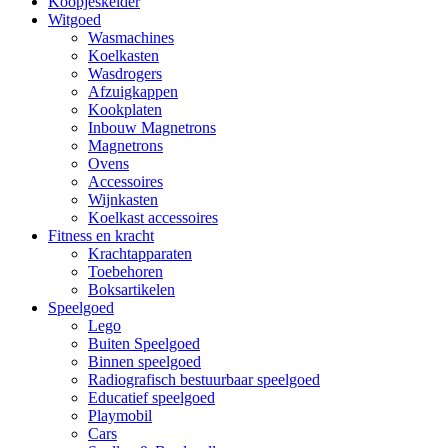
Koopjeskelder
Witgoed
Wasmachines
Koelkasten
Wasdrogers
Afzuigkappen
Kookplaten
Inbouw Magnetrons
Magnetrons
Ovens
Accessoires
Wijnkasten
Koelkast accessoires
Fitness en kracht
Krachtapparaten
Toebehoren
Boksartikelen
Speelgoed
Lego
Buiten Speelgoed
Binnen speelgoed
Radiografisch bestuurbaar speelgoed
Educatief speelgoed
Playmobil
Cars