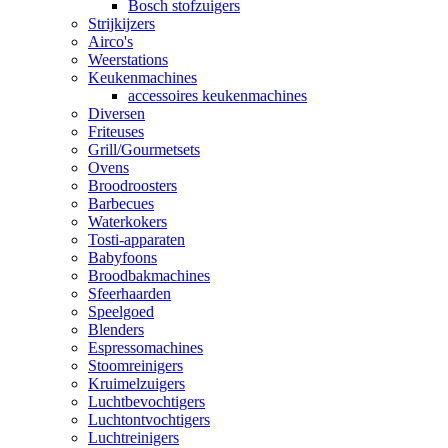
Bosch stofzuigers
Strijkijzers
Airco's
Weerstations
Keukenmachines
accessoires keukenmachines
Diversen
Friteuses
Grill/Gourmetsets
Ovens
Broodroosters
Barbecues
Waterkokers
Tosti-apparaten
Babyfoons
Broodbakmachines
Sfeerhaarden
Speelgoed
Blenders
Espressomachines
Stoomreinigers
Kruimelzuigers
Luchtbevochtigers
Luchtontvochtigers
Luchtreinigers