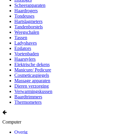
Scheerapparaten
Haardrogers
Tondeuses
Hartslagmeters
Tandenborstels
Weegschalen
Tassen
Ladyshaves
Epilators
Voetenbaden
Haarstylers
Elektrische dekens
Manicure/ Pedicure
Cosmeticaspiegels
Massage apparaten
Dieren verzorging
Verwarmingskussen
Baardtrimmers
Thermometers
Computer
Overig