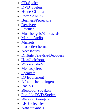
CD-Speler
DVD-Spelers
Home-Cinema
Portable MP3
Beamers/Projectors
Receivers
Satelliet
Muurbeugels/Standaards
Marine Audio
Minisets
Projectieschermen
Accessoires
Digitale Televisie/Decoders
Hoofdtelefoons
Wekkerradio's
Mediaspelers
Speakers
DJ-Equipment
Afstandsbedieningen
Radio's
Bluetooth Speakers
Portable DVD-Spelers
Wereldontvangers
LED-televisies
Aansluitkabels