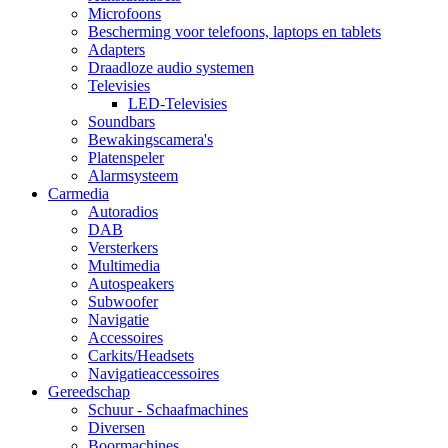
Microfoons
Bescherming voor telefoons, laptops en tablets
Adapters
Draadloze audio systemen
Televisies
LED-Televisies
Soundbars
Bewakingscamera's
Platenspeler
Alarmsysteem
Carmedia
Autoradios
DAB
Versterkers
Multimedia
Autospeakers
Subwoofer
Navigatie
Accessoires
Carkits/Headsets
Navigatieaccessoires
Gereedschap
Schuur - Schaafmachines
Diversen
Boormachines