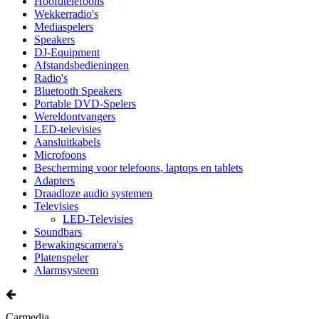
Hoofdtelefoons
Wekkerradio's
Mediaspelers
Speakers
DJ-Equipment
Afstandsbedieningen
Radio's
Bluetooth Speakers
Portable DVD-Spelers
Wereldontvangers
LED-televisies
Aansluitkabels
Microfoons
Bescherming voor telefoons, laptops en tablets
Adapters
Draadloze audio systemen
Televisies
LED-Televisies
Soundbars
Bewakingscamera's
Platenspeler
Alarmsysteem
Carmedia