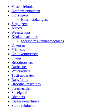
Vaste telefonie
Koffiezetapparaten
Stofzuigers
Bosch stofzuigers
Strijkijzers
Airco's
Weerstations
Keukenmachines
accessoires keukenmachines
Diversen
Friteuses
Grill/Gourmetsets
Ovens
Broodroosters
Barbecues
Waterkokers
Tosti-apparaten
Babyfoons
Broodbakmachines
Sfeerhaarden
Speelgoed
Blenders
Espressomachines
Stoomreinigers