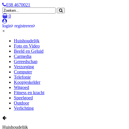
038 4670021
0
login
registreren
×
Huishoudelijk
Foto en Video
Beeld en Geluid
Carmedia
Gereedschap
Verzorging
Computer
Telefonie
Koopjeskelder
Witgoed
Fitness en kracht
Speelgoed
Outdoor
Verlichting
Huishoudelijk