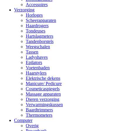
Accessoires
Verzorging
Horloges
Scheerapparaten
Haardrogers
Tondeuses
Hartslagmeters
Tandenborstels
Weegschalen
Tassen
Ladyshaves
Epilators
Voetenbaden
Haarstylers
Elektrische dekens
Manicure/ Pedicure
Cosmeticaspiegels
Massage apparaten
Dieren verzorging
Verwarmingskussen
Baardtrimmers
Thermometers
Computer
Overig
Powerbank