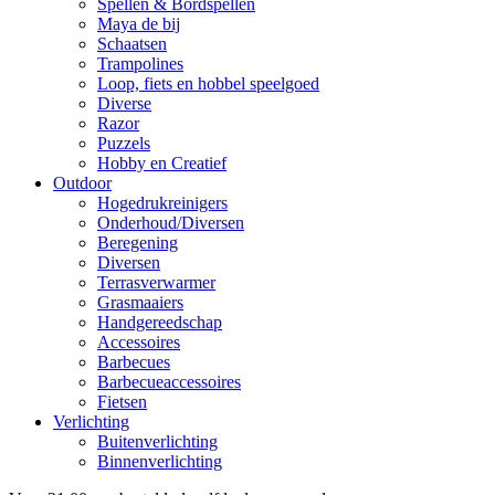
Spellen & Bordspellen
Maya de bij
Schaatsen
Trampolines
Loop, fiets en hobbel speelgoed
Diverse
Razor
Puzzels
Hobby en Creatief
Outdoor
Hogedrukreinigers
Onderhoud/Diversen
Beregening
Diversen
Terrasverwarmer
Grasmaaiers
Handgereedschap
Accessoires
Barbecues
Barbecueaccessoires
Fietsen
Verlichting
Buitenverlichting
Binnenverlichting