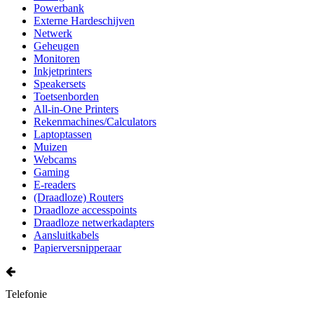
Powerbank
Externe Hardeschijven
Netwerk
Geheugen
Monitoren
Inkjetprinters
Speakersets
Toetsenborden
All-in-One Printers
Rekenmachines/Calculators
Laptoptassen
Muizen
Webcams
Gaming
E-readers
(Draadloze) Routers
Draadloze accesspoints
Draadloze netwerkadapters
Aansluitkabels
Papierversnipperaar
Telefonie