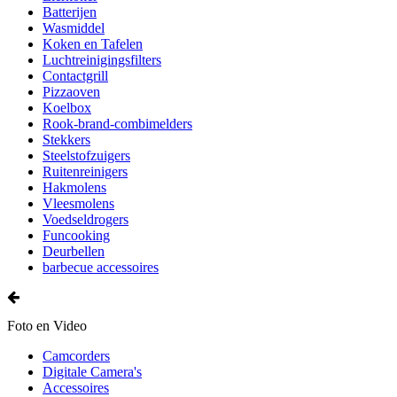
Batterijen
Wasmiddel
Koken en Tafelen
Luchtreinigingsfilters
Contactgrill
Pizzaoven
Koelbox
Rook-brand-combimelders
Stekkers
Steelstofzuigers
Ruitenreinigers
Hakmolens
Vleesmolens
Voedseldrogers
Funcooking
Deurbellen
barbecue accessoires
Foto en Video
Camcorders
Digitale Camera's
Accessoires