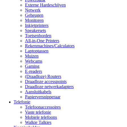
Externe Hardeschijven
Netwerk
Geheugen
Monitoren
Inkjetprinters
Speakersets
Toetsenborden
All-in-One Printers
Rekenmachines/Calculators
Laptoptassen
Muizen
Webcams
Gaming
E-readers
(Draadloze) Routers
Draadloze accesspoints
Draadloze netwerkadapters
Aansluitkabels
Papierversnipperaar
Telefonie
Telefoonaccessoires
Vaste telefonie
Mobiele telefoons
Walkie Talkies