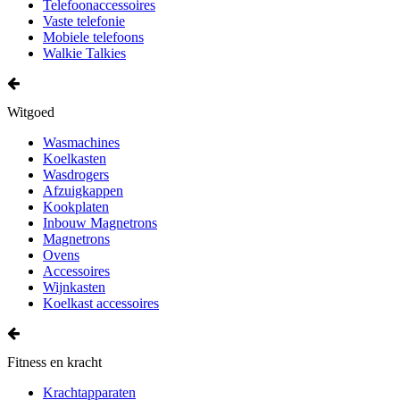
Telefoonaccessoires
Vaste telefonie
Mobiele telefoons
Walkie Talkies
Witgoed
Wasmachines
Koelkasten
Wasdrogers
Afzuigkappen
Kookplaten
Inbouw Magnetrons
Magnetrons
Ovens
Accessoires
Wijnkasten
Koelkast accessoires
Fitness en kracht
Krachtapparaten