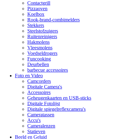
Contactgrill
Pizzaoven
Koelbox
Rook-brand-combimelders
Stekkers
Steelstofzuigers
Ruitenreinigers
Hakmolens
Vleesmolens
Voedseldrogers
Funcooking
Deurbellen
barbecue accessoires
Foto en Video
Camcorders
Digitale Camera's
Accessoires
Geheugenkaarten en USB-sticks
Digitale Fotolijst
Digitale spiegelreflexcamera's
Cameratassen
Accu's
Cameralenzen
Statieven
Beeld en Geluid