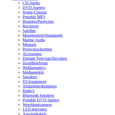
CD-Speler
DVD-Spelers
Home-Cinema
Portable MP3
Beamers/Projectors
Receivers
Satelliet
Muurbeugels/Standaards
Marine Audio
Minisets
Projectieschermen
Accessoires
Digitale Televisie/Decoders
Hoofdtelefoons
Wekkerradio's
Mediaspelers
Speakers
DJ-Equipment
Afstandsbedieningen
Radio's
Bluetooth Speakers
Portable DVD-Spelers
Wereldontvangers
LED-televisies
Aansluitkabels