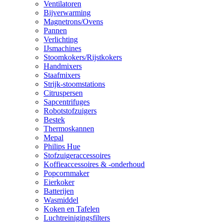
Ventilatoren
Bijverwarming
Magnetrons/Ovens
Pannen
Verlichting
IJsmachines
Stoomkokers/Rijstkokers
Handmixers
Staafmixers
Strijk-stoomstations
Citruspersen
Sapcentrifuges
Robotstofzuigers
Bestek
Thermoskannen
Mepal
Philips Hue
Stofzuigeraccessoires
Koffieaccessoires & -onderhoud
Popcornmaker
Eierkoker
Batterijen
Wasmiddel
Koken en Tafelen
Luchtreinigingsfilters