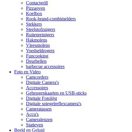
Contactgrill
Pizzaoven
Koelbox
Rook-brand-combimelders
Stekkers
Steelstofzuigers
Ruitenreinigers
Hakmolens
Vleesmolens
Voedseldrogers
Funcooking
Deurbellen
barbecue accessoires
Foto en Video
Camcorders
Digitale Camera's
Accessoires
Geheugenkaarten en USB-sticks
Digitale Fotolijst
Digitale spiegelreflexcamera's
Cameratassen
Accu's
Cameralenzen
Statieven
Beeld en Geluid