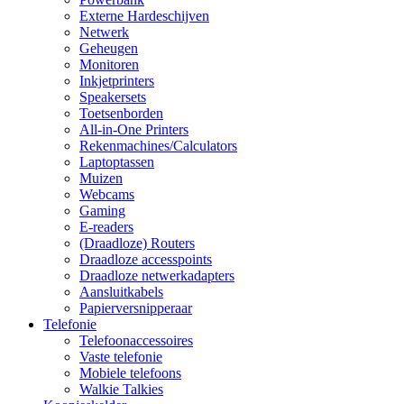
Externe Hardeschijven
Netwerk
Geheugen
Monitoren
Inkjetprinters
Speakersets
Toetsenborden
All-in-One Printers
Rekenmachines/Calculators
Laptoptassen
Muizen
Webcams
Gaming
E-readers
(Draadloze) Routers
Draadloze accesspoints
Draadloze netwerkadapters
Aansluitkabels
Papierversnipperaar
Telefonie
Telefoonaccessoires
Vaste telefonie
Mobiele telefoons
Walkie Talkies