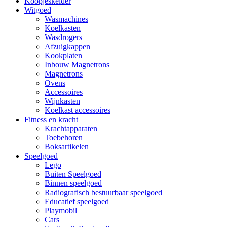
Koopjeskelder
Witgoed
Wasmachines
Koelkasten
Wasdrogers
Afzuigkappen
Kookplaten
Inbouw Magnetrons
Magnetrons
Ovens
Accessoires
Wijnkasten
Koelkast accessoires
Fitness en kracht
Krachtapparaten
Toebehoren
Boksartikelen
Speelgoed
Lego
Buiten Speelgoed
Binnen speelgoed
Radiografisch bestuurbaar speelgoed
Educatief speelgoed
Playmobil
Cars