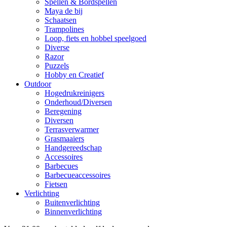
Spellen & Bordspellen
Maya de bij
Schaatsen
Trampolines
Loop, fiets en hobbel speelgoed
Diverse
Razor
Puzzels
Hobby en Creatief
Outdoor
Hogedrukreinigers
Onderhoud/Diversen
Beregening
Diversen
Terrasverwarmer
Grasmaaiers
Handgereedschap
Accessoires
Barbecues
Barbecueaccessoires
Fietsen
Verlichting
Buitenverlichting
Binnenverlichting