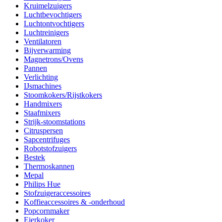
Kruimelzuigers
Luchtbevochtigers
Luchtontvochtigers
Luchtreinigers
Ventilatoren
Bijverwarming
Magnetrons/Ovens
Pannen
Verlichting
IJsmachines
Stoomkokers/Rijstkokers
Handmixers
Staafmixers
Strijk-stoomstations
Citruspersen
Sapcentrifuges
Robotstofzuigers
Bestek
Thermoskannen
Mepal
Philips Hue
Stofzuigeraccessoires
Koffieaccessoires & -onderhoud
Popcornmaker
Eierkoker