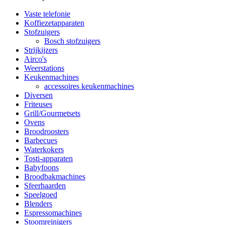
Vaste telefonie
Koffiezetapparaten
Stofzuigers
Bosch stofzuigers
Strijkijzers
Airco's
Weerstations
Keukenmachines
accessoires keukenmachines
Diversen
Friteuses
Grill/Gourmetsets
Ovens
Broodroosters
Barbecues
Waterkokers
Tosti-apparaten
Babyfoons
Broodbakmachines
Sfeerhaarden
Speelgoed
Blenders
Espressomachines
Stoomreinigers