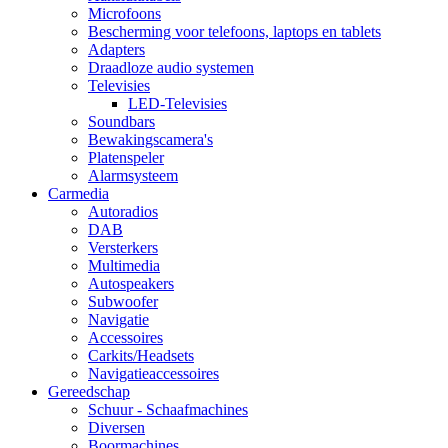
Microfoons
Bescherming voor telefoons, laptops en tablets
Adapters
Draadloze audio systemen
Televisies
LED-Televisies
Soundbars
Bewakingscamera's
Platenspeler
Alarmsysteem
Carmedia
Autoradios
DAB
Versterkers
Multimedia
Autospeakers
Subwoofer
Navigatie
Accessoires
Carkits/Headsets
Navigatieaccessoires
Gereedschap
Schuur - Schaafmachines
Diversen
Boormachines