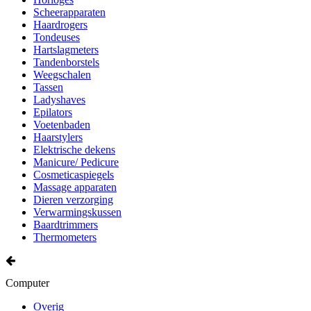
Scheerapparaten
Haardrogers
Tondeuses
Hartslagmeters
Tandenborstels
Weegschalen
Tassen
Ladyshaves
Epilators
Voetenbaden
Haarstylers
Elektrische dekens
Manicure/ Pedicure
Cosmeticaspiegels
Massage apparaten
Dieren verzorging
Verwarmingskussen
Baardtrimmers
Thermometers
Computer
Overig