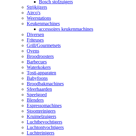
Bosch stofzuigers
Strijkijzers
Airco's
Weerstations
Keukenmachines
accessoires keukenmachines
Diversen
Friteuses
Grill/Gourmetsets
Ovens
Broodroosters
Barbecues
Waterkokers
Tosti-apparaten
Babyfoons
Broodbakmachines
Sfeerhaarden
Speelgoed
Blenders
Espressomachines
Stoomreinigers
Kruimelzuigers
Luchtbevochtigers
Luchtontvochtigers
Luchtreinigers