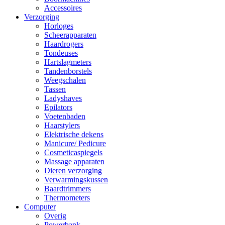
Accessoires
Verzorging
Horloges
Scheerapparaten
Haardrogers
Tondeuses
Hartslagmeters
Tandenborstels
Weegschalen
Tassen
Ladyshaves
Epilators
Voetenbaden
Haarstylers
Elektrische dekens
Manicure/ Pedicure
Cosmeticaspiegels
Massage apparaten
Dieren verzorging
Verwarmingskussen
Baardtrimmers
Thermometers
Computer
Overig
Powerbank