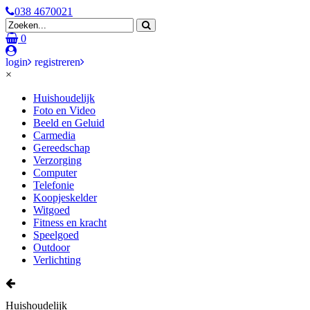
038 4670021
0
login
registreren
×
Huishoudelijk
Foto en Video
Beeld en Geluid
Carmedia
Gereedschap
Verzorging
Computer
Telefonie
Koopjeskelder
Witgoed
Fitness en kracht
Speelgoed
Outdoor
Verlichting
Huishoudelijk