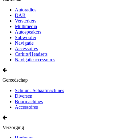
Autoradios
DAB
Versterkers
Multimedia
Autospeakers
Subwoofer
Navigatie
Accessoires
Carkits/Headsets
Navigatieaccessoires
Gereedschap
Schuur - Schaafmachines
Diversen
Boormachines
Accessoires
Verzorging
Horloges