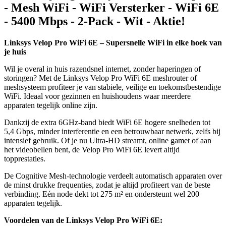
- Mesh WiFi - WiFi Versterker - WiFi 6E
- 5400 Mbps - 2-Pack - Wit - Aktie!
Linksys Velop Pro WiFi 6E – Supersnelle WiFi in elke hoek van
je huis
Wil je overal in huis razendsnel internet, zonder haperingen of
storingen? Met de Linksys Velop Pro WiFi 6E meshrouter of
meshsysteem profiteer je van stabiele, veilige en toekomstbestendige
WiFi. Ideaal voor gezinnen en huishoudens waar meerdere
apparaten tegelijk online zijn.
Dankzij de extra 6GHz-band biedt WiFi 6E hogere snelheden tot
5,4 Gbps, minder interferentie en een betrouwbaar netwerk, zelfs bij
intensief gebruik. Of je nu Ultra-HD streamt, online gamet of aan
het videobellen bent, de Velop Pro WiFi 6E levert altijd
topprestaties.
De Cognitive Mesh-technologie verdeelt automatisch apparaten over
de minst drukke frequenties, zodat je altijd profiteert van de beste
verbinding. Eén node dekt tot 275 m² en ondersteunt wel 200
apparaten tegelijk.
Voordelen van de Linksys Velop Pro WiFi 6E: