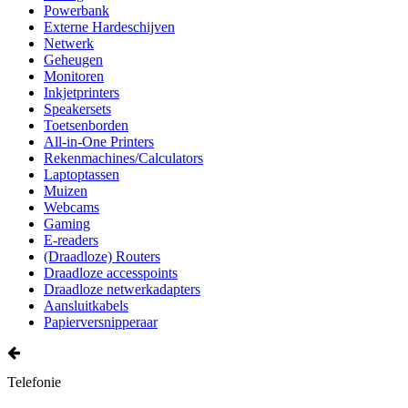
Powerbank
Externe Hardeschijven
Netwerk
Geheugen
Monitoren
Inkjetprinters
Speakersets
Toetsenborden
All-in-One Printers
Rekenmachines/Calculators
Laptoptassen
Muizen
Webcams
Gaming
E-readers
(Draadloze) Routers
Draadloze accesspoints
Draadloze netwerkadapters
Aansluitkabels
Papierversnipperaar
Telefonie