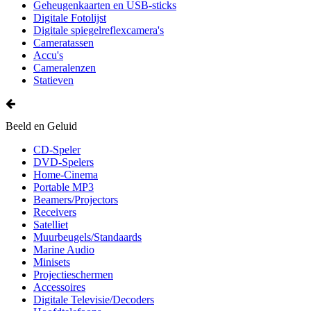
Geheugenkaarten en USB-sticks
Digitale Fotolijst
Digitale spiegelreflexcamera's
Cameratassen
Accu's
Cameralenzen
Statieven
Beeld en Geluid
CD-Speler
DVD-Spelers
Home-Cinema
Portable MP3
Beamers/Projectors
Receivers
Satelliet
Muurbeugels/Standaards
Marine Audio
Minisets
Projectieschermen
Accessoires
Digitale Televisie/Decoders