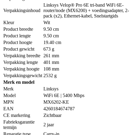
Linksys Velop® Pro 6E tri-band WiFi 6E-
Verpakkingsinhoud
router/node (MX6200) + voedingsadapter, 2-
pack (x2), Ethernet-kabel, Snelstartgids
Kleur
Wit
Product breedte
9.50 cm
Product lengte
9.50 cm
Product hoogte
19.40 cm
Product gewicht
673 g
Verpakking breedte
261 mm
Verpakking lengte
401 mm
Verpakking hoogte
108 mm
Verpakkingsgewicht
2532 g
Merk en model
Merk
Linksys
Model
WiFi 6E | 5400 Mbps
MPN
MX6202-KE
EAN
4260184674787
CE markering
Zichtbaar
Fabrieksgarantie
2 jaar
termijn
Reparatie type
Carry-in