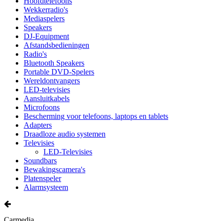
Hoofdtelefoons
Wekkerradio's
Mediaspelers
Speakers
DJ-Equipment
Afstandsbedieningen
Radio's
Bluetooth Speakers
Portable DVD-Spelers
Wereldontvangers
LED-televisies
Aansluitkabels
Microfoons
Bescherming voor telefoons, laptops en tablets
Adapters
Draadloze audio systemen
Televisies
LED-Televisies
Soundbars
Bewakingscamera's
Platenspeler
Alarmsysteem
Carmedia