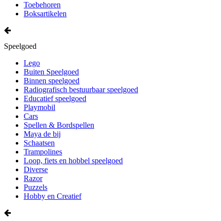
Toebehoren
Boksartikelen
Speelgoed
Lego
Buiten Speelgoed
Binnen speelgoed
Radiografisch bestuurbaar speelgoed
Educatief speelgoed
Playmobil
Cars
Spellen & Bordspellen
Maya de bij
Schaatsen
Trampolines
Loop, fiets en hobbel speelgoed
Diverse
Razor
Puzzels
Hobby en Creatief