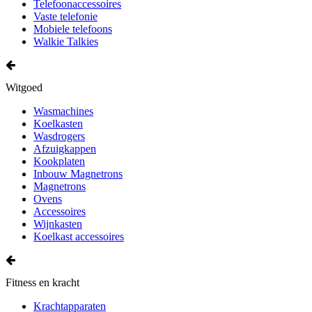
Telefoonaccessoires
Vaste telefonie
Mobiele telefoons
Walkie Talkies
Witgoed
Wasmachines
Koelkasten
Wasdrogers
Afzuigkappen
Kookplaten
Inbouw Magnetrons
Magnetrons
Ovens
Accessoires
Wijnkasten
Koelkast accessoires
Fitness en kracht
Krachtapparaten