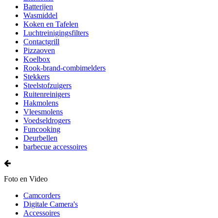
Batterijen
Wasmiddel
Koken en Tafelen
Luchtreinigingsfilters
Contactgrill
Pizzaoven
Koelbox
Rook-brand-combimelders
Stekkers
Steelstofzuigers
Ruitenreinigers
Hakmolens
Vleesmolens
Voedseldrogers
Funcooking
Deurbellen
barbecue accessoires
Foto en Video
Camcorders
Digitale Camera's
Accessoires