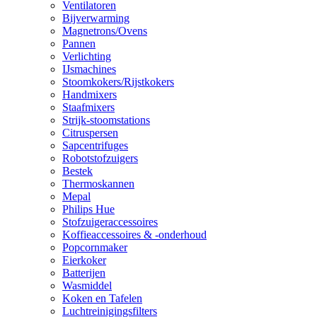
Ventilatoren
Bijverwarming
Magnetrons/Ovens
Pannen
Verlichting
IJsmachines
Stoomkokers/Rijstkokers
Handmixers
Staafmixers
Strijk-stoomstations
Citruspersen
Sapcentrifuges
Robotstofzuigers
Bestek
Thermoskannen
Mepal
Philips Hue
Stofzuigeraccessoires
Koffieaccessoires & -onderhoud
Popcornmaker
Eierkoker
Batterijen
Wasmiddel
Koken en Tafelen
Luchtreinigingsfilters