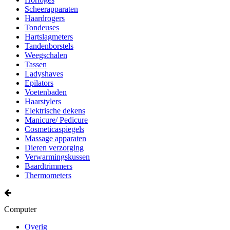
Scheerapparaten
Haardrogers
Tondeuses
Hartslagmeters
Tandenborstels
Weegschalen
Tassen
Ladyshaves
Epilators
Voetenbaden
Haarstylers
Elektrische dekens
Manicure/ Pedicure
Cosmeticaspiegels
Massage apparaten
Dieren verzorging
Verwarmingskussen
Baardtrimmers
Thermometers
Computer
Overig