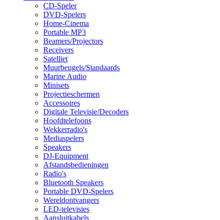
CD-Speler
DVD-Spelers
Home-Cinema
Portable MP3
Beamers/Projectors
Receivers
Satelliet
Muurbeugels/Standaards
Marine Audio
Minisets
Projectieschermen
Accessoires
Digitale Televisie/Decoders
Hoofdtelefoons
Wekkerradio's
Mediaspelers
Speakers
DJ-Equipment
Afstandsbedieningen
Radio's
Bluetooth Speakers
Portable DVD-Spelers
Wereldontvangers
LED-televisies
Aansluitkabels