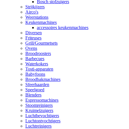
Bosch stofzuigers
Strijkijzers
Airco's
Weerstations
Keukenmachines
accessoires keukenmachines
Diversen
Friteuses
Grill/Gourmetsets
Ovens
Broodroosters
Barbecues
Waterkokers
Tosti-apparaten
Babyfoons
Broodbakmachines
Sfeerhaarden
Speelgoed
Blenders
Espressomachines
Stoomreinigers
Kruimelzuigers
Luchtbevochtigers
Luchtontvochtigers
Luchtreinigers