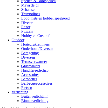
Spellen & Bordspellen
Maya de bij
Schaatsen
Trampolines
Loop, fiets en hobbel speelgoed
Diverse
Razor
Puzzels
Hobby en Creatief
Outdoor
Hogedrukreinigers
Onderhoud/Diversen
Beregening
Diversen
Terrasverwarmer
Grasmaaiers
Handgereedschap
Accessoires
Barbecues
Barbecueaccessoires
Fietsen
Verlichting
Buitenverlichting
Binnenverlichting