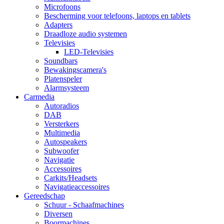
Microfoons
Bescherming voor telefoons, laptops en tablets
Adapters
Draadloze audio systemen
Televisies
LED-Televisies
Soundbars
Bewakingscamera's
Platenspeler
Alarmsysteem
Carmedia
Autoradios
DAB
Versterkers
Multimedia
Autospeakers
Subwoofer
Navigatie
Accessoires
Carkits/Headsets
Navigatieaccessoires
Gereedschap
Schuur - Schaafmachines
Diversen
Boormachines