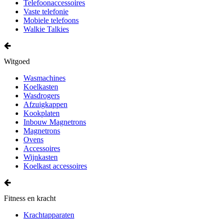
Telefoonaccessoires
Vaste telefonie
Mobiele telefoons
Walkie Talkies
Witgoed
Wasmachines
Koelkasten
Wasdrogers
Afzuigkappen
Kookplaten
Inbouw Magnetrons
Magnetrons
Ovens
Accessoires
Wijnkasten
Koelkast accessoires
Fitness en kracht
Krachtapparaten