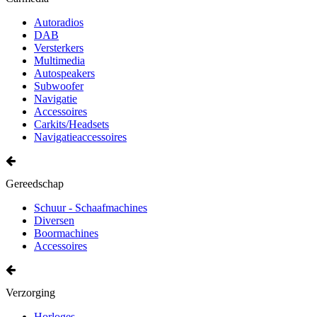
Autoradios
DAB
Versterkers
Multimedia
Autospeakers
Subwoofer
Navigatie
Accessoires
Carkits/Headsets
Navigatieaccessoires
Gereedschap
Schuur - Schaafmachines
Diversen
Boormachines
Accessoires
Verzorging
Horloges