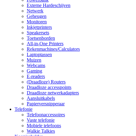
Externe Hardeschijven
Netwerk
Geheugen
Monitoren
Inkjetprinters
Speakersets
Toetsenborden
All-in-One Printers
Rekenmachines/Calculators
Laptoptassen
Muizen
Webcams
Gaming
E-readers
(Draadloze) Routers
Draadloze accesspoints
Draadloze netwerkadapters
Aansluitkabels
Papierversnipperaar
Telefonie
Telefoonaccessoires
Vaste telefonie
Mobiele telefoons
Walkie Talkies