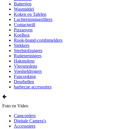
Batterijen
Wasmiddel
Koken en Tafelen
Luchtreinigingsfilters
Contactgrill
Pizzaoven
Koelbox
Rook-brand-combimelders
Stekkers
Steelstofzuigers
Ruitenreinigers
Hakmolens
Vleesmolens
Voedseldrogers
Funcooking
Deurbellen
barbecue accessoires
Foto en Video
Camcorders
Digitale Camera's
Accessoires