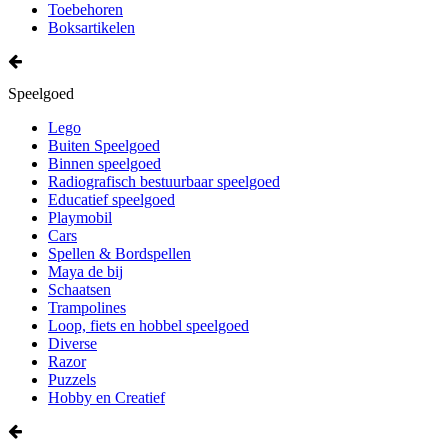
Toebehoren
Boksartikelen
Speelgoed
Lego
Buiten Speelgoed
Binnen speelgoed
Radiografisch bestuurbaar speelgoed
Educatief speelgoed
Playmobil
Cars
Spellen & Bordspellen
Maya de bij
Schaatsen
Trampolines
Loop, fiets en hobbel speelgoed
Diverse
Razor
Puzzels
Hobby en Creatief