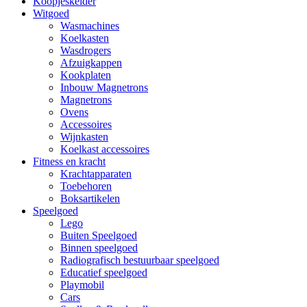
Koopjeskelder
Witgoed
Wasmachines
Koelkasten
Wasdrogers
Afzuigkappen
Kookplaten
Inbouw Magnetrons
Magnetrons
Ovens
Accessoires
Wijnkasten
Koelkast accessoires
Fitness en kracht
Krachtapparaten
Toebehoren
Boksartikelen
Speelgoed
Lego
Buiten Speelgoed
Binnen speelgoed
Radiografisch bestuurbaar speelgoed
Educatief speelgoed
Playmobil
Cars