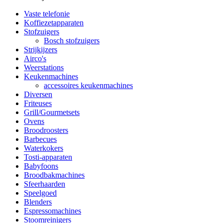
Vaste telefonie
Koffiezetapparaten
Stofzuigers
Bosch stofzuigers
Strijkijzers
Airco's
Weerstations
Keukenmachines
accessoires keukenmachines
Diversen
Friteuses
Grill/Gourmetsets
Ovens
Broodroosters
Barbecues
Waterkokers
Tosti-apparaten
Babyfoons
Broodbakmachines
Sfeerhaarden
Speelgoed
Blenders
Espressomachines
Stoomreinigers