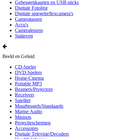
Geheugenkaarten en USB-sticks
Digitale Fotolijst
Digitale spiegelreflexcamera's
Cameratassen
Accu's
Cameralenzen
Statieven
Beeld en Geluid
CD-Speler
DVD-Spelers
Home-Cinema
Portable MP3
Beamers/Projectors
Receivers
Satelliet
Muurbeugels/Standaards
Marine Audio
Minisets
Projectieschermen
Accessoires
Digitale Televisie/Decoders