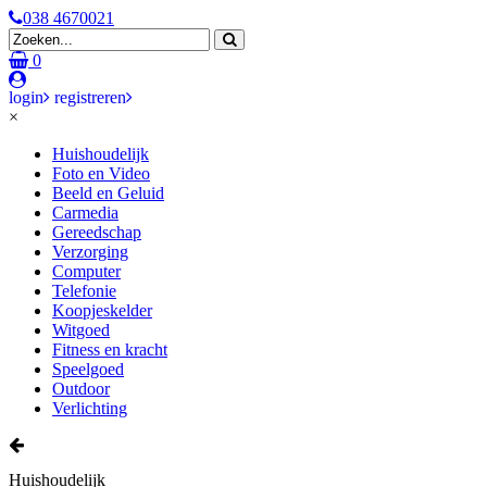
038 4670021
0
login
registreren
×
Huishoudelijk
Foto en Video
Beeld en Geluid
Carmedia
Gereedschap
Verzorging
Computer
Telefonie
Koopjeskelder
Witgoed
Fitness en kracht
Speelgoed
Outdoor
Verlichting
Huishoudelijk