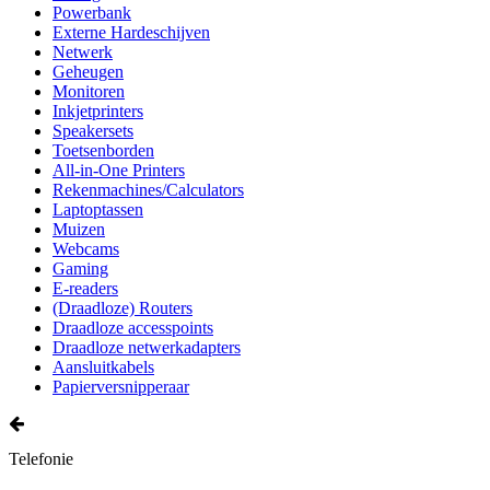
Powerbank
Externe Hardeschijven
Netwerk
Geheugen
Monitoren
Inkjetprinters
Speakersets
Toetsenborden
All-in-One Printers
Rekenmachines/Calculators
Laptoptassen
Muizen
Webcams
Gaming
E-readers
(Draadloze) Routers
Draadloze accesspoints
Draadloze netwerkadapters
Aansluitkabels
Papierversnipperaar
Telefonie