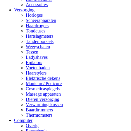
Accessoires
Verzorging
Horloges
Scheerapparaten
Haardrogers
Tondeuses
Hartslagmeters
Tandenborstels
Weegschalen
Tassen
Ladyshaves
Epilators
Voetenbaden
Haarstylers
Elektrische dekens
Manicure/ Pedicure
Cosmeticaspiegels
Massage apparaten
Dieren verzorging
Verwarmingskussen
Baardtrimmers
Thermometers
Computer
Overig
Powerbank