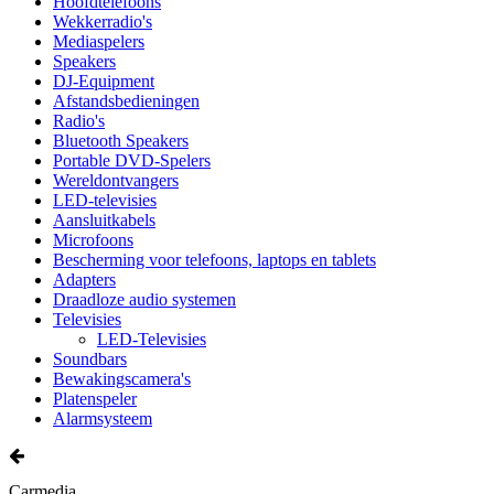
Hoofdtelefoons
Wekkerradio's
Mediaspelers
Speakers
DJ-Equipment
Afstandsbedieningen
Radio's
Bluetooth Speakers
Portable DVD-Spelers
Wereldontvangers
LED-televisies
Aansluitkabels
Microfoons
Bescherming voor telefoons, laptops en tablets
Adapters
Draadloze audio systemen
Televisies
LED-Televisies
Soundbars
Bewakingscamera's
Platenspeler
Alarmsysteem
Carmedia