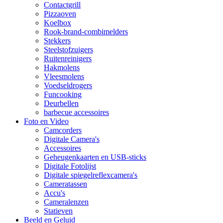
Contactgrill
Pizzaoven
Koelbox
Rook-brand-combimelders
Stekkers
Steelstofzuigers
Ruitenreinigers
Hakmolens
Vleesmolens
Voedseldrogers
Funcooking
Deurbellen
barbecue accessoires
Foto en Video
Camcorders
Digitale Camera's
Accessoires
Geheugenkaarten en USB-sticks
Digitale Fotolijst
Digitale spiegelreflexcamera's
Cameratassen
Accu's
Cameralenzen
Statieven
Beeld en Geluid