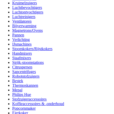
Kruimelzuigers
Luchtbevochtigers
Luchtontvochtigers
Luchtreinigers
Ventilatoren
Bijverwarming
Magnetrons/Ovens
Pannen
Verlichting
IJsmachines
Stoomkokers/Rijstkokers
Handmixers
Staafmixers
Strijk-stoomstations
Citruspersen
Sapcentrifuges
Robotstofzuigers
Bestek
Thermoskannen
Mepal
Philips Hue
Stofzuigeraccessoires
Koffieaccessoires & -onderhoud
Popcornmaker
Eierkoker