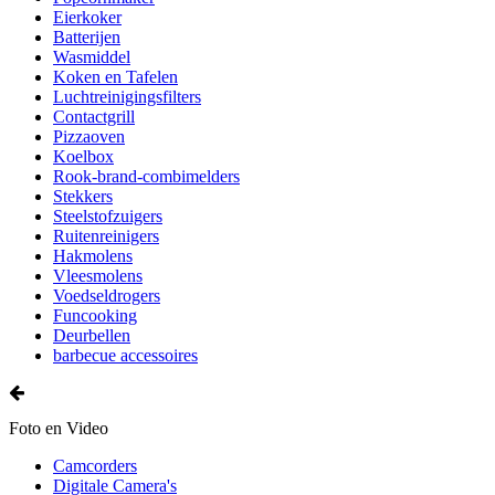
Eierkoker
Batterijen
Wasmiddel
Koken en Tafelen
Luchtreinigingsfilters
Contactgrill
Pizzaoven
Koelbox
Rook-brand-combimelders
Stekkers
Steelstofzuigers
Ruitenreinigers
Hakmolens
Vleesmolens
Voedseldrogers
Funcooking
Deurbellen
barbecue accessoires
Foto en Video
Camcorders
Digitale Camera's