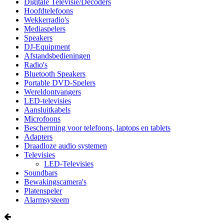
Digitale Televisie/Decoders
Hoofdtelefoons
Wekkerradio's
Mediaspelers
Speakers
DJ-Equipment
Afstandsbedieningen
Radio's
Bluetooth Speakers
Portable DVD-Spelers
Wereldontvangers
LED-televisies
Aansluitkabels
Microfoons
Bescherming voor telefoons, laptops en tablets
Adapters
Draadloze audio systemen
Televisies
LED-Televisies
Soundbars
Bewakingscamera's
Platenspeler
Alarmsysteem