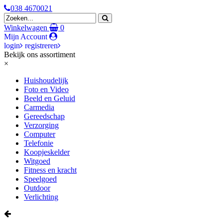
038 4670021
Winkelwagen
0
Mijn Account
login
registreren
Bekijk ons assortiment
×
Huishoudelijk
Foto en Video
Beeld en Geluid
Carmedia
Gereedschap
Verzorging
Computer
Telefonie
Koopjeskelder
Witgoed
Fitness en kracht
Speelgoed
Outdoor
Verlichting