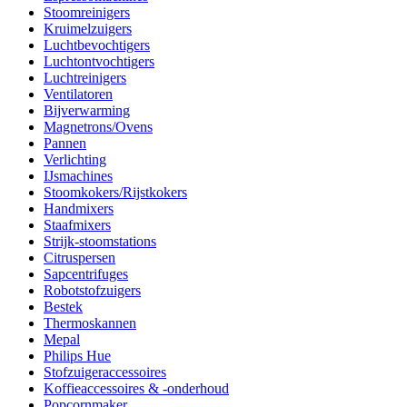
Stoomreinigers
Kruimelzuigers
Luchtbevochtigers
Luchtontvochtigers
Luchtreinigers
Ventilatoren
Bijverwarming
Magnetrons/Ovens
Pannen
Verlichting
IJsmachines
Stoomkokers/Rijstkokers
Handmixers
Staafmixers
Strijk-stoomstations
Citruspersen
Sapcentrifuges
Robotstofzuigers
Bestek
Thermoskannen
Mepal
Philips Hue
Stofzuigeraccessoires
Koffieaccessoires & -onderhoud
Popcornmaker