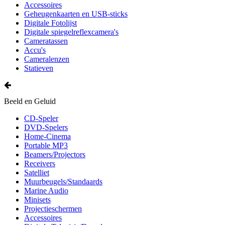
Accessoires
Geheugenkaarten en USB-sticks
Digitale Fotolijst
Digitale spiegelreflexcamera's
Cameratassen
Accu's
Cameralenzen
Statieven
Beeld en Geluid
CD-Speler
DVD-Spelers
Home-Cinema
Portable MP3
Beamers/Projectors
Receivers
Satelliet
Muurbeugels/Standaards
Marine Audio
Minisets
Projectieschermen
Accessoires