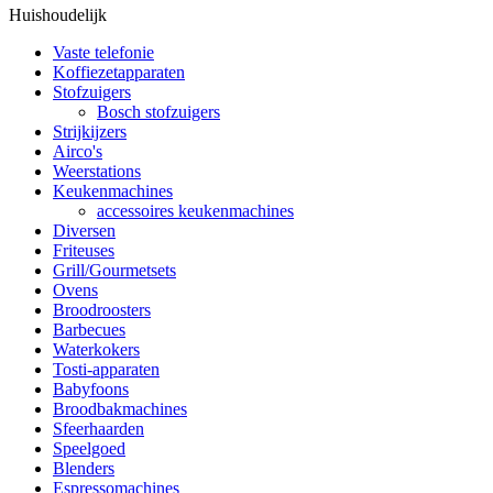
Huishoudelijk
Vaste telefonie
Koffiezetapparaten
Stofzuigers
Bosch stofzuigers
Strijkijzers
Airco's
Weerstations
Keukenmachines
accessoires keukenmachines
Diversen
Friteuses
Grill/Gourmetsets
Ovens
Broodroosters
Barbecues
Waterkokers
Tosti-apparaten
Babyfoons
Broodbakmachines
Sfeerhaarden
Speelgoed
Blenders
Espressomachines