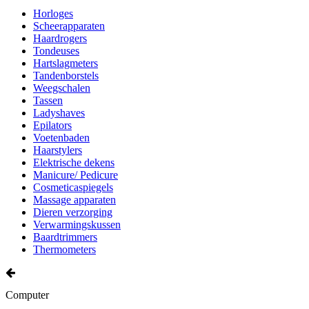
Horloges
Scheerapparaten
Haardrogers
Tondeuses
Hartslagmeters
Tandenborstels
Weegschalen
Tassen
Ladyshaves
Epilators
Voetenbaden
Haarstylers
Elektrische dekens
Manicure/ Pedicure
Cosmeticaspiegels
Massage apparaten
Dieren verzorging
Verwarmingskussen
Baardtrimmers
Thermometers
Computer