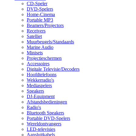
CD-Speler
DVD-Spelers
Home-Cinema
Portable MP3
Beamers/Projectors
Receivers
Satelliet
Muurbeugels/Standaards
Marine Audio
Minisets
Projectieschermen
Accessoires
Digitale Televisie/Decoders
Hoofdtelefoons
Wekkerradio's
Mediaspelers
Speakers
DJ-Equipment
Afstandsbedieningen
Radio's
Bluetooth Speakers
Portable DVD-Spelers
Wereldontvangers
LED-televisies
Aansluitkabels