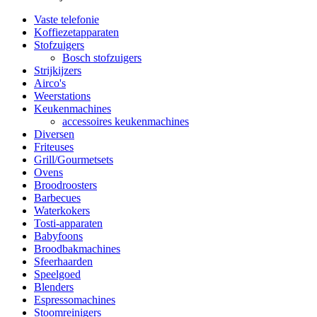
Vaste telefonie
Koffiezetapparaten
Stofzuigers
Bosch stofzuigers
Strijkijzers
Airco's
Weerstations
Keukenmachines
accessoires keukenmachines
Diversen
Friteuses
Grill/Gourmetsets
Ovens
Broodroosters
Barbecues
Waterkokers
Tosti-apparaten
Babyfoons
Broodbakmachines
Sfeerhaarden
Speelgoed
Blenders
Espressomachines
Stoomreinigers