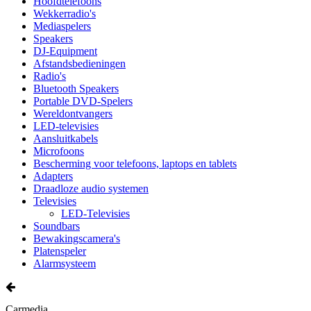
Hoofdtelefoons
Wekkerradio's
Mediaspelers
Speakers
DJ-Equipment
Afstandsbedieningen
Radio's
Bluetooth Speakers
Portable DVD-Spelers
Wereldontvangers
LED-televisies
Aansluitkabels
Microfoons
Bescherming voor telefoons, laptops en tablets
Adapters
Draadloze audio systemen
Televisies
LED-Televisies
Soundbars
Bewakingscamera's
Platenspeler
Alarmsysteem
Carmedia