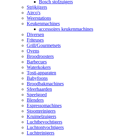
Bosch stofzuigers
Strijkijzers
Airco's
Weerstations
Keukenmachines
accessoires keukenmachines
Diversen
Friteuses
Grill/Gourmetsets
Ovens
Broodroosters
Barbecues
Waterkokers
Tosti-apparaten
Babyfoons
Broodbakmachines
Sfeerhaarden
Speelgoed
Blenders
Espressomachines
Stoomreinigers
Kruimelzuigers
Luchtbevochtigers
Luchtontvochtigers
Luchtreinigers