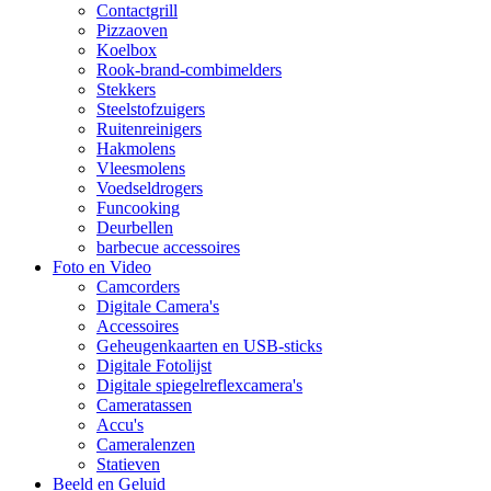
Contactgrill
Pizzaoven
Koelbox
Rook-brand-combimelders
Stekkers
Steelstofzuigers
Ruitenreinigers
Hakmolens
Vleesmolens
Voedseldrogers
Funcooking
Deurbellen
barbecue accessoires
Foto en Video
Camcorders
Digitale Camera's
Accessoires
Geheugenkaarten en USB-sticks
Digitale Fotolijst
Digitale spiegelreflexcamera's
Cameratassen
Accu's
Cameralenzen
Statieven
Beeld en Geluid