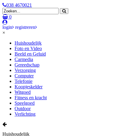
038 4670021
0
login
registreren
×
Huishoudelijk
Foto en Video
Beeld en Geluid
Carmedia
Gereedschap
Verzorging
Computer
Telefonie
Koopjeskelder
Witgoed
Fitness en kracht
Speelgoed
Outdoor
Verlichting
Huishoudelijk