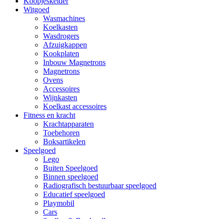
Koopjeskelder
Witgoed
Wasmachines
Koelkasten
Wasdrogers
Afzuigkappen
Kookplaten
Inbouw Magnetrons
Magnetrons
Ovens
Accessoires
Wijnkasten
Koelkast accessoires
Fitness en kracht
Krachtapparaten
Toebehoren
Boksartikelen
Speelgoed
Lego
Buiten Speelgoed
Binnen speelgoed
Radiografisch bestuurbaar speelgoed
Educatief speelgoed
Playmobil
Cars