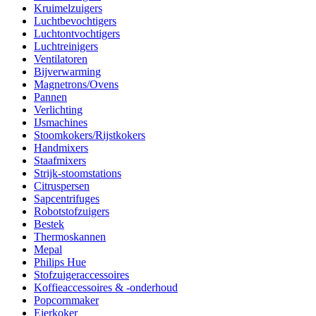
Kruimelzuigers
Luchtbevochtigers
Luchtontvochtigers
Luchtreinigers
Ventilatoren
Bijverwarming
Magnetrons/Ovens
Pannen
Verlichting
IJsmachines
Stoomkokers/Rijstkokers
Handmixers
Staafmixers
Strijk-stoomstations
Citruspersen
Sapcentrifuges
Robotstofzuigers
Bestek
Thermoskannen
Mepal
Philips Hue
Stofzuigeraccessoires
Koffieaccessoires & -onderhoud
Popcornmaker
Eierkoker