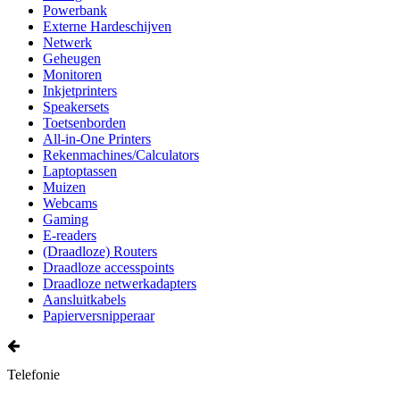
Powerbank
Externe Hardeschijven
Netwerk
Geheugen
Monitoren
Inkjetprinters
Speakersets
Toetsenborden
All-in-One Printers
Rekenmachines/Calculators
Laptoptassen
Muizen
Webcams
Gaming
E-readers
(Draadloze) Routers
Draadloze accesspoints
Draadloze netwerkadapters
Aansluitkabels
Papierversnipperaar
Telefonie