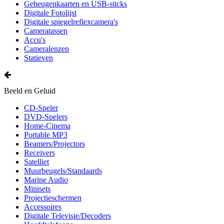
Geheugenkaarten en USB-sticks
Digitale Fotolijst
Digitale spiegelreflexcamera's
Cameratassen
Accu's
Cameralenzen
Statieven
Beeld en Geluid
CD-Speler
DVD-Spelers
Home-Cinema
Portable MP3
Beamers/Projectors
Receivers
Satelliet
Muurbeugels/Standaards
Marine Audio
Minisets
Projectieschermen
Accessoires
Digitale Televisie/Decoders