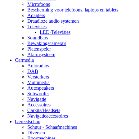
Microfoons
Bescherming voor telefoons, laptops en tablets
Adapters
Draadloze audio systemen
Televisies
LED-Televisies
Soundbars
Bewakingscamera's
Platenspeler
Alarmsysteem
Carmedia
Autoradios
DAB
Versterkers
Multimedia
Autospeakers
Subwoofer
Navigatie
Accessoires
Carkits/Headsets
Navigatieaccessoires
Gereedschap
Schuur - Schaafmachines
Diversen
Boormachines