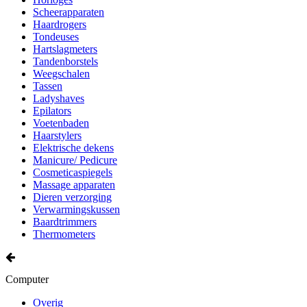
Scheerapparaten
Haardrogers
Tondeuses
Hartslagmeters
Tandenborstels
Weegschalen
Tassen
Ladyshaves
Epilators
Voetenbaden
Haarstylers
Elektrische dekens
Manicure/ Pedicure
Cosmeticaspiegels
Massage apparaten
Dieren verzorging
Verwarmingskussen
Baardtrimmers
Thermometers
Computer
Overig