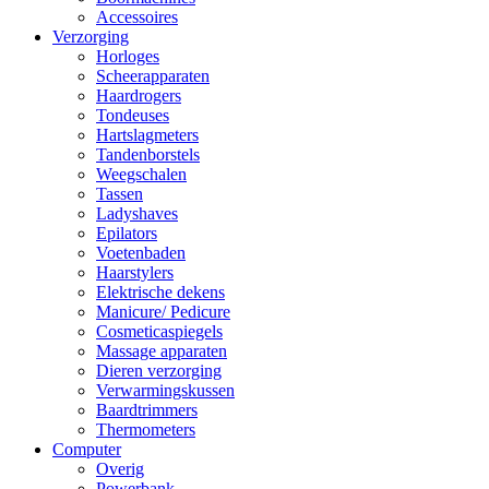
Accessoires
Verzorging
Horloges
Scheerapparaten
Haardrogers
Tondeuses
Hartslagmeters
Tandenborstels
Weegschalen
Tassen
Ladyshaves
Epilators
Voetenbaden
Haarstylers
Elektrische dekens
Manicure/ Pedicure
Cosmeticaspiegels
Massage apparaten
Dieren verzorging
Verwarmingskussen
Baardtrimmers
Thermometers
Computer
Overig
Powerbank