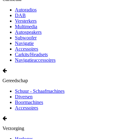
Autoradios
DAB
Versterkers
Multimedia
Autospeakers
Subwoofer
Navigatie
Accessoires
Carkits/Headsets
Navigatieaccessoires
Gereedschap
Schuur - Schaafmachines
Diversen
Boormachines
Accessoires
Verzorging
Horloges