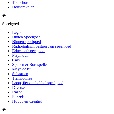
Toebehoren
Boksartikelen
Speelgoed
Lego
Buiten Speelgoed
Binnen speelgoed
Radiografisch bestuurbaar speelgoed
Educatief speelgoed
Playmobil
Cars
Spellen & Bordspellen
Maya de bij
Schaatsen
Trampolines
Loop, fiets en hobbel speelgoed
Diverse
Razor
Puzzels
Hobby en Creatief