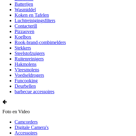
Batterijen
Wasmiddel
Koken en Tafelen
Luchtreinigingsfilters
Contactgrill
Pizzaoven
Koelbox
Rook-brand-combimelders
Stekkers
Steelstofzuigers
Ruitenreinigers
Hakmolens
Vleesmolens
Voedseldrogers
Funcooking
Deurbellen
barbecue accessoires
Foto en Video
Camcorders
Digitale Camera's
Accessoires