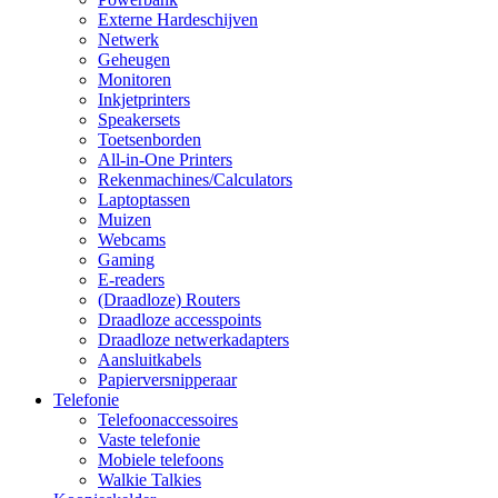
Externe Hardeschijven
Netwerk
Geheugen
Monitoren
Inkjetprinters
Speakersets
Toetsenborden
All-in-One Printers
Rekenmachines/Calculators
Laptoptassen
Muizen
Webcams
Gaming
E-readers
(Draadloze) Routers
Draadloze accesspoints
Draadloze netwerkadapters
Aansluitkabels
Papierversnipperaar
Telefonie
Telefoonaccessoires
Vaste telefonie
Mobiele telefoons
Walkie Talkies