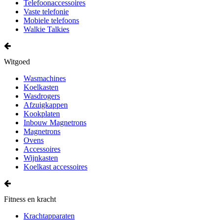
Telefoonaccessoires
Vaste telefonie
Mobiele telefoons
Walkie Talkies
Witgoed
Wasmachines
Koelkasten
Wasdrogers
Afzuigkappen
Kookplaten
Inbouw Magnetrons
Magnetrons
Ovens
Accessoires
Wijnkasten
Koelkast accessoires
Fitness en kracht
Krachtapparaten