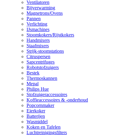
Ventilatoren
Bijverwarming
Magnetrons/Ovens
Pannen
Verlichting
IJsmachines
Stoomkokers/Rijstkokers
Handmixers
Staafmixers
Strijk-stoomstations
Citruspersen
Sapcentrifuges
Robotstofzuigers
Bestek
Thermoskannen
Mepal
Philips Hue
Stofzuigeraccessoires
Koffieaccessoires & -onderhoud
Popcornmaker
Eierkoker
Batterijen
Wasmiddel
Koken en Tafelen
Luchtreinigingsfilters