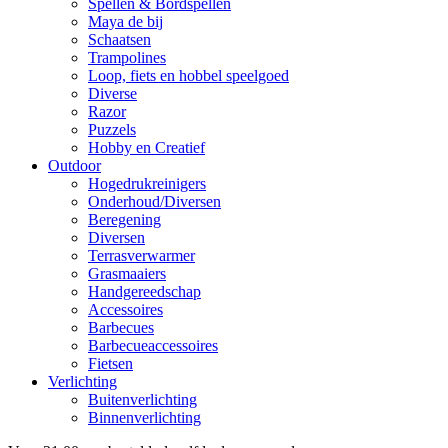
Spellen & Bordspellen
Maya de bij
Schaatsen
Trampolines
Loop, fiets en hobbel speelgoed
Diverse
Razor
Puzzels
Hobby en Creatief
Outdoor
Hogedrukreinigers
Onderhoud/Diversen
Beregening
Diversen
Terrasverwarmer
Grasmaaiers
Handgereedschap
Accessoires
Barbecues
Barbecueaccessoires
Fietsen
Verlichting
Buitenverlichting
Binnenverlichting