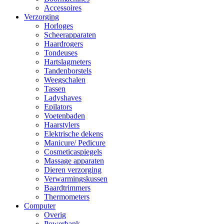
Accessoires
Verzorging
Horloges
Scheerapparaten
Haardrogers
Tondeuses
Hartslagmeters
Tandenborstels
Weegschalen
Tassen
Ladyshaves
Epilators
Voetenbaden
Haarstylers
Elektrische dekens
Manicure/ Pedicure
Cosmeticaspiegels
Massage apparaten
Dieren verzorging
Verwarmingskussen
Baardtrimmers
Thermometers
Computer
Overig
Powerbank