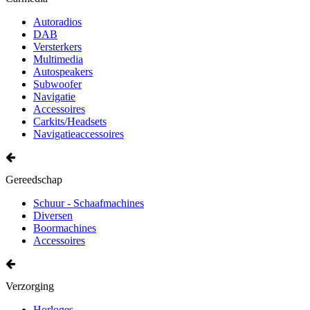
Autoradios
DAB
Versterkers
Multimedia
Autospeakers
Subwoofer
Navigatie
Accessoires
Carkits/Headsets
Navigatieaccessoires
Gereedschap
Schuur - Schaafmachines
Diversen
Boormachines
Accessoires
Verzorging
Horloges