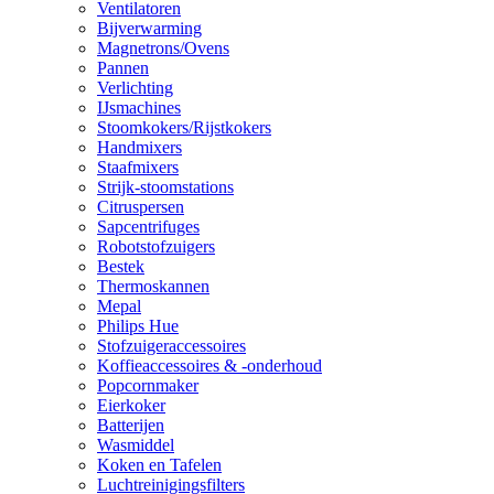
Ventilatoren
Bijverwarming
Magnetrons/Ovens
Pannen
Verlichting
IJsmachines
Stoomkokers/Rijstkokers
Handmixers
Staafmixers
Strijk-stoomstations
Citruspersen
Sapcentrifuges
Robotstofzuigers
Bestek
Thermoskannen
Mepal
Philips Hue
Stofzuigeraccessoires
Koffieaccessoires & -onderhoud
Popcornmaker
Eierkoker
Batterijen
Wasmiddel
Koken en Tafelen
Luchtreinigingsfilters