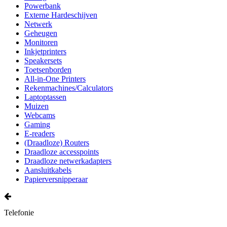
Powerbank
Externe Hardeschijven
Netwerk
Geheugen
Monitoren
Inkjetprinters
Speakersets
Toetsenborden
All-in-One Printers
Rekenmachines/Calculators
Laptoptassen
Muizen
Webcams
Gaming
E-readers
(Draadloze) Routers
Draadloze accesspoints
Draadloze netwerkadapters
Aansluitkabels
Papierversnipperaar
Telefonie