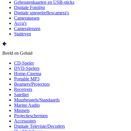
Geheugenkaarten en USB-sticks
Digitale Fotolijst
Digitale spiegelreflexcamera's
Cameratassen
Accu's
Cameralenzen
Statieven
Beeld en Geluid
CD-Speler
DVD-Spelers
Home-Cinema
Portable MP3
Beamers/Projectors
Receivers
Satelliet
Muurbeugels/Standaards
Marine Audio
Minisets
Projectieschermen
Accessoires
Digitale Televisie/Decoders