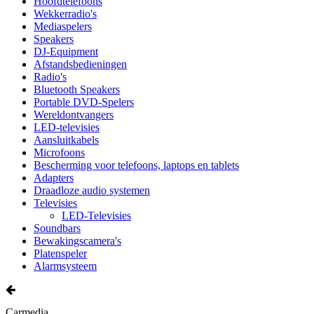
Hoofdtelefoons
Wekkerradio's
Mediaspelers
Speakers
DJ-Equipment
Afstandsbedieningen
Radio's
Bluetooth Speakers
Portable DVD-Spelers
Wereldontvangers
LED-televisies
Aansluitkabels
Microfoons
Bescherming voor telefoons, laptops en tablets
Adapters
Draadloze audio systemen
Televisies
LED-Televisies
Soundbars
Bewakingscamera's
Platenspeler
Alarmsysteem
Carmedia