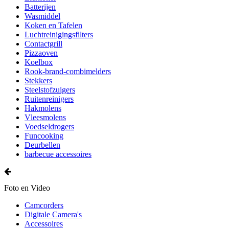
Batterijen
Wasmiddel
Koken en Tafelen
Luchtreinigingsfilters
Contactgrill
Pizzaoven
Koelbox
Rook-brand-combimelders
Stekkers
Steelstofzuigers
Ruitenreinigers
Hakmolens
Vleesmolens
Voedseldrogers
Funcooking
Deurbellen
barbecue accessoires
Foto en Video
Camcorders
Digitale Camera's
Accessoires