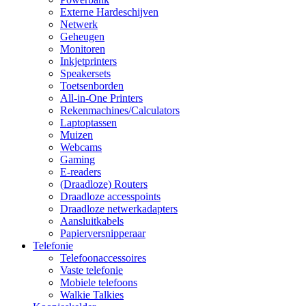
Externe Hardeschijven
Netwerk
Geheugen
Monitoren
Inkjetprinters
Speakersets
Toetsenborden
All-in-One Printers
Rekenmachines/Calculators
Laptoptassen
Muizen
Webcams
Gaming
E-readers
(Draadloze) Routers
Draadloze accesspoints
Draadloze netwerkadapters
Aansluitkabels
Papierversnipperaar
Telefonie
Telefoonaccessoires
Vaste telefonie
Mobiele telefoons
Walkie Talkies