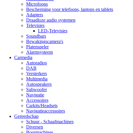
Microfoons
Bescherming voor telefoons, laptops en tablets
Adapters
Draadloze audio systemen
Televisies
LED-Televisies
Soundbars
Bewakingscamera's
Platenspeler
Alarmsysteem
Carmedia
Autoradios
DAB
Versterkers
Multimedia
Autospeakers
Subwoofer
Navigatie
Accessoires
Carkits/Headsets
Navigatieaccessoires
Gereedschap
Schuur - Schaafmachines
Diversen
Boormachines