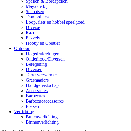
Spellen & Bordspellen
Maya de bij
Schaatsen
Trampolines
Loop, fiets en hobbel speelgoed
Diverse
Razor
Puzzels
Hobby en Creatief
Outdoor
Hogedrukreinigers
Onderhoud/Diversen
Beregening
Diversen
Terrasverwarmer
Grasmaaiers
Handgereedschap
Accessoires
Barbecues
Barbecueaccessoires
Fietsen
Verlichting
Buitenverlichting
Binnenverlichting