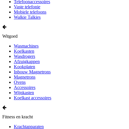
Telefoonaccessoires
Vaste telefonie
Mobiele telefoons
Walkie Talkies
Witgoed
Wasmachines
Koelkasten
Wasdrogers
Afzuigkappen
Kookplaten
Inbouw Magnetrons
Magnetrons
Ovens
Accessoires
Wijnkasten
Koelkast accessoires
Fitness en kracht
Krachtapparaten