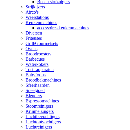
Bosch stofzuigers
Strijkijzers
Airco's
Weerstations
Keukenmachines
accessoires keukenmachines
Diversen
Friteuses
Grill/Gourmetsets
Ovens
Broodroosters
Barbecues
Waterkokers
Tosti-apparaten
Babyfoons
Broodbakmachines
Sfeerhaarden
Speelgoed
Blenders
Espressomachines
Stoomreinigers
Kruimelzuigers
Luchtbevochtigers
Luchtontvochtigers
Luchtreinigers