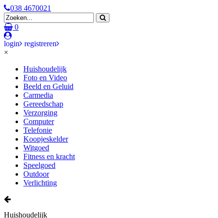
038 4670021
0
login
registreren
×
Huishoudelijk
Foto en Video
Beeld en Geluid
Carmedia
Gereedschap
Verzorging
Computer
Telefonie
Koopjeskelder
Witgoed
Fitness en kracht
Speelgoed
Outdoor
Verlichting
Huishoudelijk