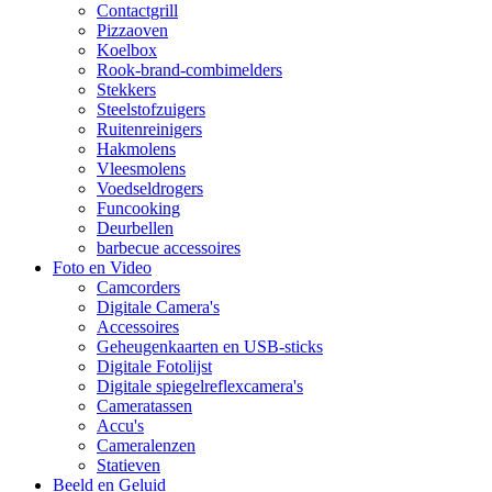
Contactgrill
Pizzaoven
Koelbox
Rook-brand-combimelders
Stekkers
Steelstofzuigers
Ruitenreinigers
Hakmolens
Vleesmolens
Voedseldrogers
Funcooking
Deurbellen
barbecue accessoires
Foto en Video
Camcorders
Digitale Camera's
Accessoires
Geheugenkaarten en USB-sticks
Digitale Fotolijst
Digitale spiegelreflexcamera's
Cameratassen
Accu's
Cameralenzen
Statieven
Beeld en Geluid