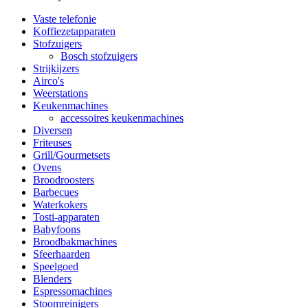
Vaste telefonie
Koffiezetapparaten
Stofzuigers
Bosch stofzuigers
Strijkijzers
Airco's
Weerstations
Keukenmachines
accessoires keukenmachines
Diversen
Friteuses
Grill/Gourmetsets
Ovens
Broodroosters
Barbecues
Waterkokers
Tosti-apparaten
Babyfoons
Broodbakmachines
Sfeerhaarden
Speelgoed
Blenders
Espressomachines
Stoomreinigers