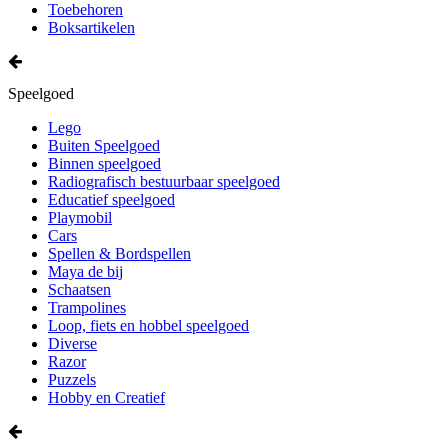
Toebehoren
Boksartikelen
Speelgoed
Lego
Buiten Speelgoed
Binnen speelgoed
Radiografisch bestuurbaar speelgoed
Educatief speelgoed
Playmobil
Cars
Spellen & Bordspellen
Maya de bij
Schaatsen
Trampolines
Loop, fiets en hobbel speelgoed
Diverse
Razor
Puzzels
Hobby en Creatief