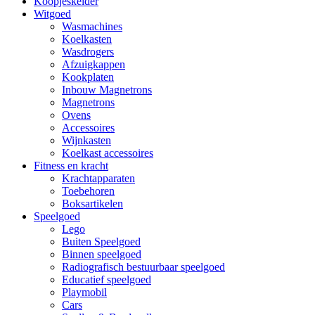
Koopjeskelder
Witgoed
Wasmachines
Koelkasten
Wasdrogers
Afzuigkappen
Kookplaten
Inbouw Magnetrons
Magnetrons
Ovens
Accessoires
Wijnkasten
Koelkast accessoires
Fitness en kracht
Krachtapparaten
Toebehoren
Boksartikelen
Speelgoed
Lego
Buiten Speelgoed
Binnen speelgoed
Radiografisch bestuurbaar speelgoed
Educatief speelgoed
Playmobil
Cars