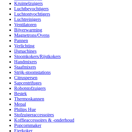
Kruimelzuigers
Luchtbevochtigers
Luchtontvochtigers
Luchtreinigers
Ventilatoren
Bijverwarming
Magnetrons/Ovens
Pannen
Verlichting
IJsmachines
Stoomkokers/Rijstkokers
Handmixers
Staafmixers
Strijk-stoomstations
Citruspersen
Sapcentrifuges
Robotstofzuigers
Bestek
Thermoskannen
Mepal
Philips Hue
Stofzuigeraccessoires
Koffieaccessoires & -onderhoud
Popcornmaker
Eierkoker