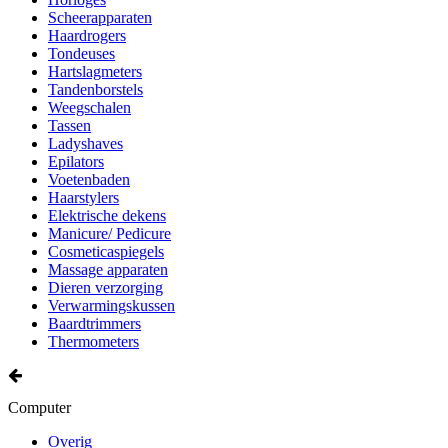
Scheerapparaten
Haardrogers
Tondeuses
Hartslagmeters
Tandenborstels
Weegschalen
Tassen
Ladyshaves
Epilators
Voetenbaden
Haarstylers
Elektrische dekens
Manicure/ Pedicure
Cosmeticaspiegels
Massage apparaten
Dieren verzorging
Verwarmingskussen
Baardtrimmers
Thermometers
Computer
Overig