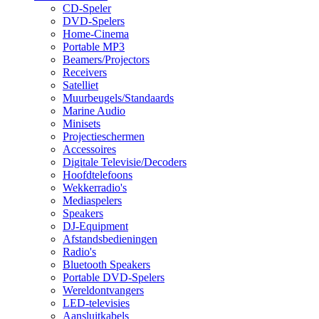
CD-Speler
DVD-Spelers
Home-Cinema
Portable MP3
Beamers/Projectors
Receivers
Satelliet
Muurbeugels/Standaards
Marine Audio
Minisets
Projectieschermen
Accessoires
Digitale Televisie/Decoders
Hoofdtelefoons
Wekkerradio's
Mediaspelers
Speakers
DJ-Equipment
Afstandsbedieningen
Radio's
Bluetooth Speakers
Portable DVD-Spelers
Wereldontvangers
LED-televisies
Aansluitkabels