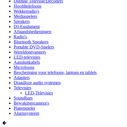
Digitale Televisie/Decoders
Hoofdtelefoons
Wekkerradio's
Mediaspelers
Speakers
DJ-Equipment
Afstandsbedieningen
Radio's
Bluetooth Speakers
Portable DVD-Spelers
Wereldontvangers
LED-televisies
Aansluitkabels
Microfoons
Bescherming voor telefoons, laptops en tablets
Adapters
Draadloze audio systemen
Televisies
LED-Televisies
Soundbars
Bewakingscamera's
Platenspeler
Alarmsysteem