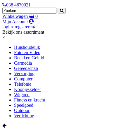
038 4670021
Winkelwagen
0
Mijn Account
login
registreren
Bekijk ons assortiment
×
Huishoudelijk
Foto en Video
Beeld en Geluid
Carmedia
Gereedschap
Verzorging
Computer
Telefonie
Koopjeskelder
Witgoed
Fitness en kracht
Speelgoed
Outdoor
Verlichting