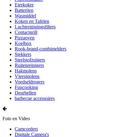
Eierkoker
Batterijen
Wasmiddel
Koken en Tafelen
Luchtreinigingsfilters
Contactgrill
Pizzaoven
Koelbox
Rook-brand-combimelders
Stekkers
Steelstofzuigers
Ruitenreinigers
Hakmolens
Vleesmolens
Voedseldrogers
Funcooking
Deurbellen
barbecue accessoires
Foto en Video
Camcorders
Digitale Camera's