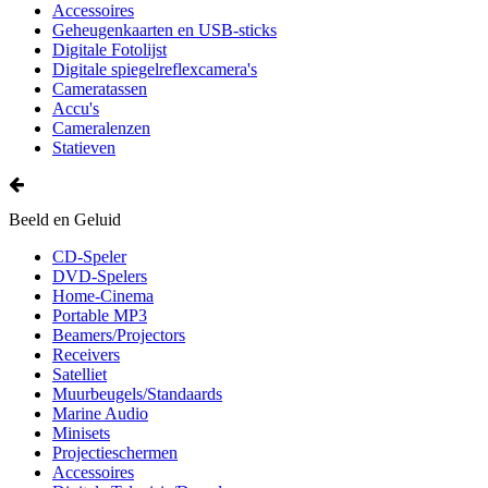
Accessoires
Geheugenkaarten en USB-sticks
Digitale Fotolijst
Digitale spiegelreflexcamera's
Cameratassen
Accu's
Cameralenzen
Statieven
Beeld en Geluid
CD-Speler
DVD-Spelers
Home-Cinema
Portable MP3
Beamers/Projectors
Receivers
Satelliet
Muurbeugels/Standaards
Marine Audio
Minisets
Projectieschermen
Accessoires