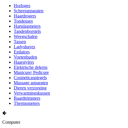
Horloges
Scheerapparaten
Haardrogers
Tondeuses
Hartslagmeters
Tandenborstels
Weegschalen
Tassen
Ladyshaves
Epilators
Voetenbaden
Haarstylers
Elektrische dekens
Manicure/ Pedicure
Cosmeticaspiegels
Massage apparaten
Dieren verzorging
Verwarmingskussen
Baardtrimmers
Thermometers
Computer