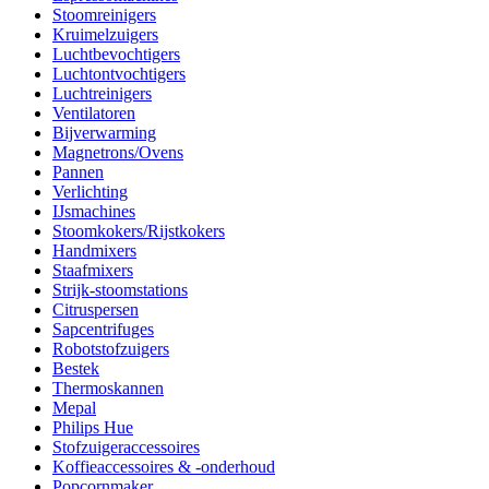
Stoomreinigers
Kruimelzuigers
Luchtbevochtigers
Luchtontvochtigers
Luchtreinigers
Ventilatoren
Bijverwarming
Magnetrons/Ovens
Pannen
Verlichting
IJsmachines
Stoomkokers/Rijstkokers
Handmixers
Staafmixers
Strijk-stoomstations
Citruspersen
Sapcentrifuges
Robotstofzuigers
Bestek
Thermoskannen
Mepal
Philips Hue
Stofzuigeraccessoires
Koffieaccessoires & -onderhoud
Popcornmaker