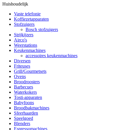
Huishoudelijk
Vaste telefonie
Koffiezetapparaten
Stofzuigers
Bosch stofzuigers
Strijkijzers
Airco's
Weerstations
Keukenmachines
accessoires keukenmachines
Diversen
Friteuses
Grill/Gourmetsets
Ovens
Broodroosters
Barbecues
Waterkokers
Tosti-apparaten
Babyfoons
Broodbakmachines
Sfeerhaarden
Speelgoed
Blenders
Espressomachines