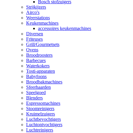
Bosch stofzuigers
Strijkijzers
Airco's
Weerstations
Keukenmachines
accessoires keukenmachines
Diversen
Friteuses
Grill/Gourmetsets
Ovens
Broodroosters
Barbecues
Waterkokers
Tosti-apparaten
Babyfoons
Broodbakmachines
Sfeerhaarden
Speelgoed
Blenders
Espressomachines
Stoomreinigers
Kruimelzuigers
Luchtbevochtigers
Luchtontvochtigers
Luchtreinigers