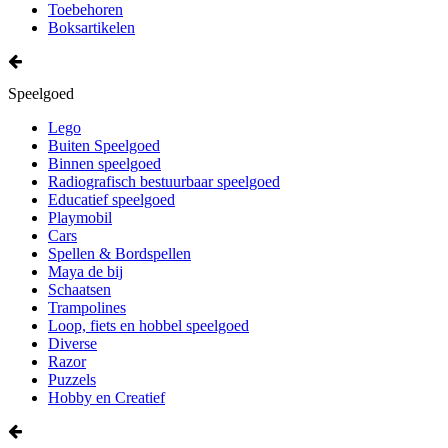
Toebehoren
Boksartikelen
Speelgoed
Lego
Buiten Speelgoed
Binnen speelgoed
Radiografisch bestuurbaar speelgoed
Educatief speelgoed
Playmobil
Cars
Spellen & Bordspellen
Maya de bij
Schaatsen
Trampolines
Loop, fiets en hobbel speelgoed
Diverse
Razor
Puzzels
Hobby en Creatief