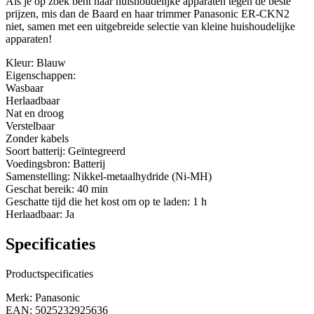
Als je op zoek bent naar huishoudelijke apparaten tegen de beste
prijzen, mis dan de Baard en haar trimmer Panasonic ER-CKN2
niet, samen met een uitgebreide selectie van kleine huishoudelijke
apparaten!
Kleur: Blauw
Eigenschappen:
Wasbaar
Herlaadbaar
Nat en droog
Verstelbaar
Zonder kabels
Soort batterij: Geïntegreerd
Voedingsbron: Batterij
Samenstelling: Nikkel-metaalhydride (Ni-MH)
Geschat bereik: 40 min
Geschatte tijd die het kost om op te laden: 1 h
Herlaadbaar: Ja
Specificaties
Productspecificaties
Merk: Panasonic
EAN: 5025232925636