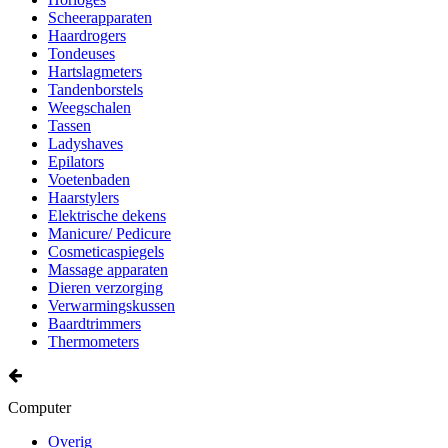
Scheerapparaten
Haardrogers
Tondeuses
Hartslagmeters
Tandenborstels
Weegschalen
Tassen
Ladyshaves
Epilators
Voetenbaden
Haarstylers
Elektrische dekens
Manicure/ Pedicure
Cosmeticaspiegels
Massage apparaten
Dieren verzorging
Verwarmingskussen
Baardtrimmers
Thermometers
Computer
Overig