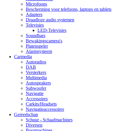
Microfoons
Bescherming voor telefoons, laptops en tablets
Adapters
Draadloze audio systemen
Televisies
LED-Televisies
Soundbars
Bewakingscamera's
Platenspeler
Alarmsysteem
Carmedia
Autoradios
DAB
Versterkers
Multimedia
Autospeakers
Subwoofer
Navigatie
Accessoires
Carkits/Headsets
Navigatieaccessoires
Gereedschap
Schuur - Schaafmachines
Diversen
Boormachines