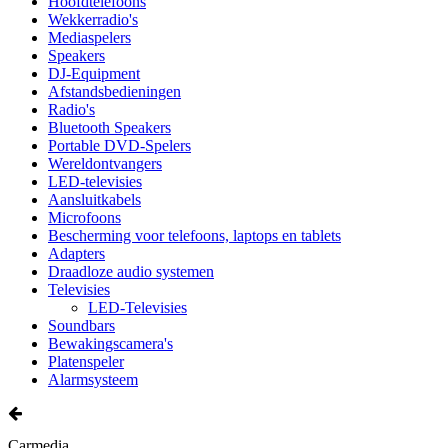
Hoofdtelefoons
Wekkerradio's
Mediaspelers
Speakers
DJ-Equipment
Afstandsbedieningen
Radio's
Bluetooth Speakers
Portable DVD-Spelers
Wereldontvangers
LED-televisies
Aansluitkabels
Microfoons
Bescherming voor telefoons, laptops en tablets
Adapters
Draadloze audio systemen
Televisies
LED-Televisies
Soundbars
Bewakingscamera's
Platenspeler
Alarmsysteem
Carmedia