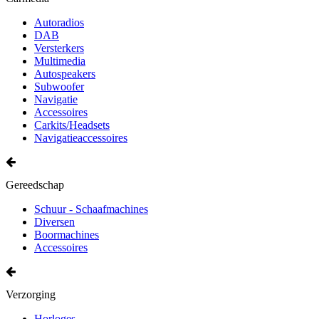
Autoradios
DAB
Versterkers
Multimedia
Autospeakers
Subwoofer
Navigatie
Accessoires
Carkits/Headsets
Navigatieaccessoires
Gereedschap
Schuur - Schaafmachines
Diversen
Boormachines
Accessoires
Verzorging
Horloges