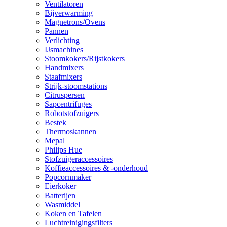
Ventilatoren
Bijverwarming
Magnetrons/Ovens
Pannen
Verlichting
IJsmachines
Stoomkokers/Rijstkokers
Handmixers
Staafmixers
Strijk-stoomstations
Citruspersen
Sapcentrifuges
Robotstofzuigers
Bestek
Thermoskannen
Mepal
Philips Hue
Stofzuigeraccessoires
Koffieaccessoires & -onderhoud
Popcornmaker
Eierkoker
Batterijen
Wasmiddel
Koken en Tafelen
Luchtreinigingsfilters