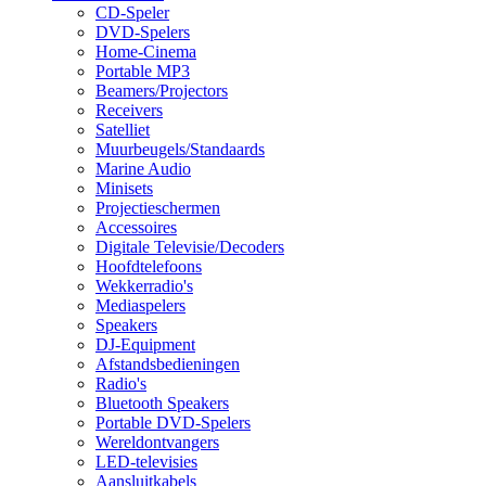
CD-Speler
DVD-Spelers
Home-Cinema
Portable MP3
Beamers/Projectors
Receivers
Satelliet
Muurbeugels/Standaards
Marine Audio
Minisets
Projectieschermen
Accessoires
Digitale Televisie/Decoders
Hoofdtelefoons
Wekkerradio's
Mediaspelers
Speakers
DJ-Equipment
Afstandsbedieningen
Radio's
Bluetooth Speakers
Portable DVD-Spelers
Wereldontvangers
LED-televisies
Aansluitkabels