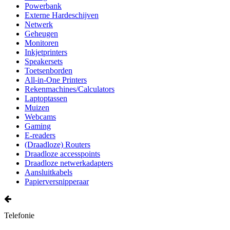
Powerbank
Externe Hardeschijven
Netwerk
Geheugen
Monitoren
Inkjetprinters
Speakersets
Toetsenborden
All-in-One Printers
Rekenmachines/Calculators
Laptoptassen
Muizen
Webcams
Gaming
E-readers
(Draadloze) Routers
Draadloze accesspoints
Draadloze netwerkadapters
Aansluitkabels
Papierversnipperaar
Telefonie