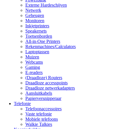
Externe Hardeschijven
Netwerk
Geheugen
Monitoren
Inkjetprinters
Speakersets
Toetsenborden
All-in-One Printers
Rekenmachines/Calculators
Laptoptassen
Muizen
Webcams
Gaming
E-readers
(Draadloze) Routers
Draadloze accesspoints
Draadloze netwerkadapters
Aansluitkabels
Papierversnipperaar
Telefonie
Telefoonaccessoires
Vaste telefonie
Mobiele telefoons
Walkie Talkies