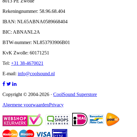
8013 PE Zwolle
Rekeningnummer: 58.96.68.404
IBAN: NL65ABNA0589668404
BIC: ABNANL2A
BTW-nummer: NL853793906B01
KvK Zwolle: 60171251
Tel:
+31 38-4670021
E-mail:
info@coolsound.nl
Copyright © 2004-2026 ·
CoolSound Superstore
Algemene voorwaarden
Privacy