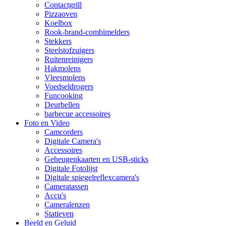
Contactgrill
Pizzaoven
Koelbox
Rook-brand-combimelders
Stekkers
Steelstofzuigers
Ruitenreinigers
Hakmolens
Vleesmolens
Voedseldrogers
Funcooking
Deurbellen
barbecue accessoires
Foto en Video
Camcorders
Digitale Camera's
Accessoires
Geheugenkaarten en USB-sticks
Digitale Fotolijst
Digitale spiegelreflexcamera's
Cameratassen
Accu's
Cameralenzen
Statieven
Beeld en Geluid