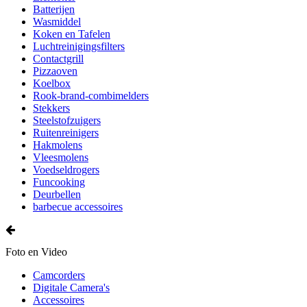
Batterijen
Wasmiddel
Koken en Tafelen
Luchtreinigingsfilters
Contactgrill
Pizzaoven
Koelbox
Rook-brand-combimelders
Stekkers
Steelstofzuigers
Ruitenreinigers
Hakmolens
Vleesmolens
Voedseldrogers
Funcooking
Deurbellen
barbecue accessoires
Foto en Video
Camcorders
Digitale Camera's
Accessoires