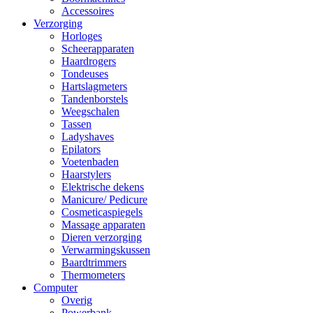
Accessoires
Verzorging
Horloges
Scheerapparaten
Haardrogers
Tondeuses
Hartslagmeters
Tandenborstels
Weegschalen
Tassen
Ladyshaves
Epilators
Voetenbaden
Haarstylers
Elektrische dekens
Manicure/ Pedicure
Cosmeticaspiegels
Massage apparaten
Dieren verzorging
Verwarmingskussen
Baardtrimmers
Thermometers
Computer
Overig
Powerbank