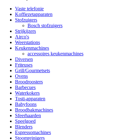
Vaste telefonie
Koffiezetapparaten
Stofzuigers
Bosch stofzuigers
Strijkijzers
Airco's
Weerstations
Keukenmachines
accessoires keukenmachines
Diversen
Friteuses
Grill/Gourmetsets
Ovens
Broodroosters
Barbecues
Waterkokers
Tosti-apparaten
Babyfoons
Broodbakmachines
Sfeerhaarden
Speelgoed
Blenders
Espressomachines
Stoomreinigers