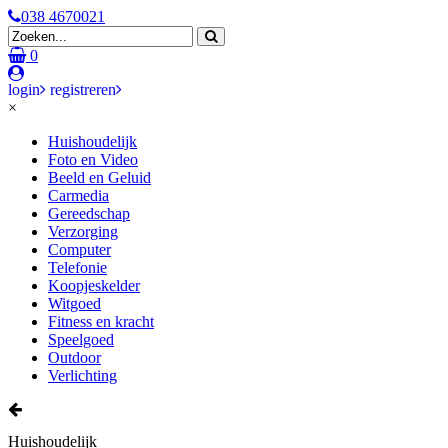
038 4670021
0
login
registreren
×
Huishoudelijk
Foto en Video
Beeld en Geluid
Carmedia
Gereedschap
Verzorging
Computer
Telefonie
Koopjeskelder
Witgoed
Fitness en kracht
Speelgoed
Outdoor
Verlichting
Huishoudelijk