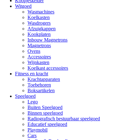
Koopjeskelder
Witgoed
Wasmachines
Koelkasten
Wasdrogers
Afzuigkappen
Kookplaten
Inbouw Magnetrons
Magnetrons
Ovens
Accessoires
Wijnkasten
Koelkast accessoires
Fitness en kracht
Krachtapparaten
Toebehoren
Boksartikelen
Speelgoed
Lego
Buiten Speelgoed
Binnen speelgoed
Radiografisch bestuurbaar speelgoed
Educatief speelgoed
Playmobil
Cars