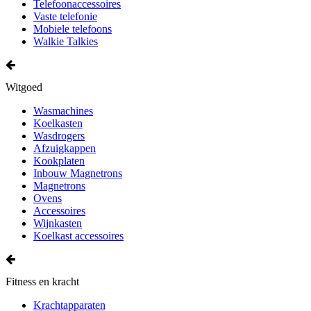
Telefoonaccessoires
Vaste telefonie
Mobiele telefoons
Walkie Talkies
Witgoed
Wasmachines
Koelkasten
Wasdrogers
Afzuigkappen
Kookplaten
Inbouw Magnetrons
Magnetrons
Ovens
Accessoires
Wijnkasten
Koelkast accessoires
Fitness en kracht
Krachtapparaten