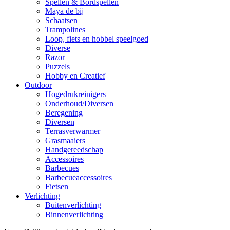
Spellen & Bordspellen
Maya de bij
Schaatsen
Trampolines
Loop, fiets en hobbel speelgoed
Diverse
Razor
Puzzels
Hobby en Creatief
Outdoor
Hogedrukreinigers
Onderhoud/Diversen
Beregening
Diversen
Terrasverwarmer
Grasmaaiers
Handgereedschap
Accessoires
Barbecues
Barbecueaccessoires
Fietsen
Verlichting
Buitenverlichting
Binnenverlichting