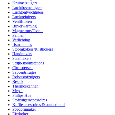
Kruimelzuigers
Luchtbevochtigers
Luchtontvochtigers
Luchtreinigers
Ventilatoren
Bijverwarming
Magnetrons/Ovens
Pannen
Verlichting
IJsmachines
Stoomkokers/Rijstkokers
Handmixers
Staafmixers
Strijk-stoomstations
Citruspersen
Sapcentrifuges
Robotstofzuigers
Bestek
Thermoskannen
Mepal
Philips Hue
Stofzuigeraccessoires
Koffieaccessoires & -onderhoud
Popcornmaker
Eierkoker