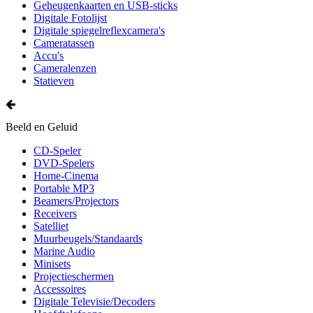
Geheugenkaarten en USB-sticks
Digitale Fotolijst
Digitale spiegelreflexcamera's
Cameratassen
Accu's
Cameralenzen
Statieven
Beeld en Geluid
CD-Speler
DVD-Spelers
Home-Cinema
Portable MP3
Beamers/Projectors
Receivers
Satelliet
Muurbeugels/Standaards
Marine Audio
Minisets
Projectieschermen
Accessoires
Digitale Televisie/Decoders